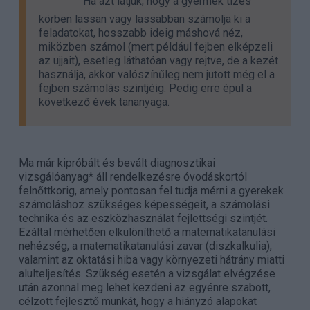
Ha azt látjuk, hogy a gyermek tízes
körben lassan vagy lassabban számolja ki a
feladatokat, hosszabb ideig máshová néz,
miközben számol (mert például fejben elképzeli
az ujjait), esetleg láthatóan vagy rejtve, de a kezét
használja, akkor valószínűleg nem jutott még el a
fejben számolás szintjéig. Pedig erre épül a
következő évek tananyaga.
Ma már kipróbált és bevált diagnosztikai
vizsgálóanyag* áll rendelkezésre óvodáskortól
felnőttkorig, amely pontosan fel tudja mérni a gyerekek
számoláshoz szükséges képességeit, a számolási
technika és az eszközhasználat fejlettségi szintjét.
Ezáltal mérhetően elkülöníthető a matematikatanulási
nehézség, a matematikatanulási zavar (diszkalkulia),
valamint az oktatási hiba vagy környezeti hátrány miatti
alulteljesítés. Szükség esetén a vizsgálat elvégzése
után azonnal meg lehet kezdeni az egyénre szabott,
célzott fejlesztő munkát, hogy a hiányzó alapokat