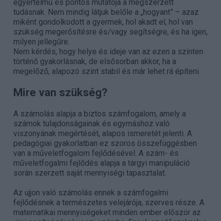
egyértelmű és pontos mutatója a megszerzett
tudásnak. Nem mindig látjuk belőle a „hogyant” – azaz
miként gondolkodott a gyermek, hol akadt el, hol van
szükség megerősítésre és/vagy segítségre, és ha igen,
milyen jellegűre.
Nem kérdés, hogy helye és ideje van az ezen a szinten
történő gyakorlásnak, de elsősorban akkor, ha a
megelőző, alapozó szint stabil és már lehet rá építeni.
Mire van szükség?
A számolás alapja a biztos számfogalom, amely a
számok tulajdonságainak és egymáshoz való
viszonyának megértését, alapos ismeretét jelenti. A
pedagógiai gyakorlatban ez szoros összefüggésben
van a műveletfogalom fejlődésével. A szám- és
műveletfogalmi fejlődés alapja a tárgyi manipuláció
során szerzett saját mennyiségi tapasztalat.
Az ujjon való számolás ennek a számfogalmi
fejlődésnek a természetes velejárója, szerves része. A
matematikai mennyiségeket minden ember először az