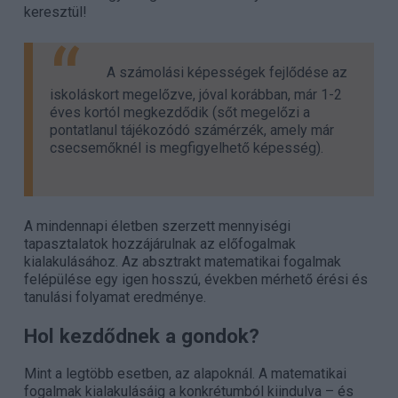
keresztül!
A számolási képességek fejlődése az
iskoláskort megelőzve, jóval korábban, már 1-2
éves kortól megkezdődik (sőt megelőzi a
pontatlanul tájékozódó számérzék, amely már
csecsemőknél is megfigyelhető képesség).
A mindennapi életben szerzett mennyiségi
tapasztalatok hozzájárulnak az előfogalmak
kialakulásához. Az absztrakt matematikai fogalmak
felépülése egy igen hosszú, években mérhető érési és
tanulási folyamat eredménye.
Hol kezdődnek a gondok?
Mint a legtöbb esetben, az alapoknál. A matematikai
fogalmak kialakulásáig a konkrétumból kiindulva – és