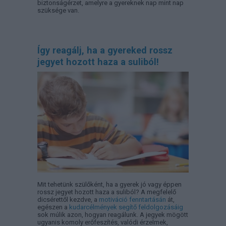
biztonságérzet, amelyre a gyereknek nap mint nap
szüksége van.
Így reagálj, ha a gyereked rossz
jegyet hozott haza a suliból!
Mit tehetünk szülőként, ha a gyerek jó vagy éppen
rossz jegyet hozott haza a suliból? A megfelelő
dicsérettől kezdve, a
motiváció fenntartásán
át,
egészen a
kudarcélmények segítő feldolgozásáig
sok múlik azon, hogyan reagálunk. A jegyek mögött
ugyanis komoly erőfeszítés, valódi érzelmek,