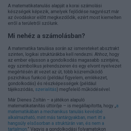
A matematikatanulás alapját a korai számolási
készségek képezik, amelyek fejlődése nagyrészt már
az óvodáskor előtt megkezdődik, ezért most kiemelten
erről a területről szólunk.
Mi nehéz a számolásban?
A matematika tanulása során az ismereteket absztrakt
szinten, logikai struktúrákba kell rendezni. Ahhoz, hogy
az ember eljusson a gondolkodás magasabb szintjére,
egy szimbolikus jelrendszeren és egy elvont nyelvezet
megértésén át vezet az út, több közreműködő
pszichikus funkció (például figyelem, emlékezet,
gondolkodás) és részképességek (például
tájékozódás,
szerialitás
) megfelelő működésével.
Már Dienes Zoltán – a játékon alapuló
matematikatanítás úttörője – is megállapította, hogy „
a
matematikában a mechanikus tanulás kevésbé
alkalmazható, mint más tantárgyakban, mert itt a
hangsúly elsősorban a struktúrán van, és nem a
tartalmon
.” Vagyis a gondolkodási folyamatokon