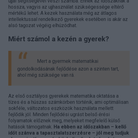
ujjai segítségével veszi számba. Ennek az időszaknak a
hossza, vagyis az ujjhasználat szükségessége eltérő
mértékű lehet. A kezek használata még az átlagos
intellektussal rendelkező gyerekek esetében is akár az
alsó tagozat végéig elhúzódhat.
Miért számol a kezén a gyerek?
Mert a gyermek matematikai
gondolkodásának fejlődése azon a szinten tart,
ahol még szüksége van rá.
Az első osztályos gyerekek matematika oktatása a
tízes és a húszas számkörben történik, ami optimálisan
sokféle, változatos eszközök használata mellett
fejlődik jól. Minden fejlődési ugrást belső érési
folyamatok előznek meg, melyeket megfelelő külső
hatások támogatnak.
Ha ebben az időszakban – kellő
időt szánva a tapasztalatszerzésre – jól meg tudjuk