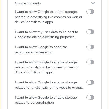
Nem minden gyerek lelkesedik azért, hogy
Google consents
kilométereken át tekerjen egy bicikliúton. Más a
helyzet viszont akkor, ha útközben bölényeket lehet
I want to allow Google to enable storage
látni, arborétumban sétálni, ökocentrumban halakat
nézni vagy éppen egy vár tövében megállni fagyizni.
related to advertising like cookies on web or
A kerékpározás világnapja alkalmából a
Csodás
device identifiers in apps.
Magyarország
összegyűjtött öt olyan hazai bringás
útvonalat, ahol maga az út csak a kaland egyik
része.
I want to allow my user data to be sent to
Google for online advertising purposes.
Eltűnt kamasz: a „világgá megyek”
I want to allow Google to send me
tragédiába is torkollhat
personalized advertising.
I want to allow Google to enable storage
related to analytics like cookies on web or
device identifiers in apps.
I want to allow Google to enable storage
related to functionality of the website or app.
I want to allow Google to enable storage
related to personalization.
Európában becslések szerint évente 250 ezer