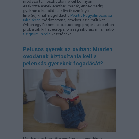
módszertani eszköztár nélkül könnyen
eszköztelennek érezheti magát, ennek pedig
gyakran a kiabálás a következménye.
Erre (is) kínál megoldást a
Pozitív Fegyelmezés az
iskolában
módszertana, amelyet az elmúlt két
évben egy Erasmus+ partnerségi projekt keretében
próbáltak ki hat európai ország iskoláiban, a makói
Szignum Iskola
vezetésével.
Pelusos gyerek az oviban: Minden
óvodának biztosítania kell a
pelenkás gyerekek fogadását?
Minden esetben kötelessége-e az óvodának