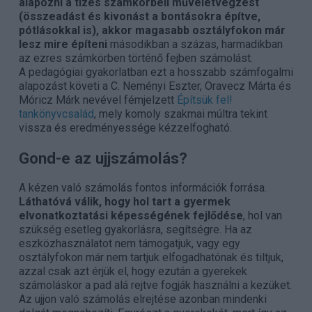
alapozni a tízes számkörbeli műveletvégzést
(összeadást és kivonást a bontásokra építve,
pótlásokkal is), akkor magasabb osztályfokon már
lesz mire építeni
másodikban a százas, harmadikban
az ezres számkörben történő fejben számolást.
A pedagógiai gyakorlatban ezt a hosszabb számfogalmi
alapozást követi a C. Neményi Eszter, Oravecz Márta és
Móricz Márk nevével fémjelzett
Építsük fel!
tankönyvcsalád
, mely komoly szakmai múltra tekint
vissza és eredményessége kézzelfogható.
Gond-e az ujjszámolás?
A kézen való számolás fontos információk forrása.
Láthatóvá válik, hogy hol tart a gyermek
elvonatkoztatási képességének fejlődése
, hol van
szükség esetleg gyakorlásra, segítségre. Ha az
eszközhasználatot nem támogatjuk, vagy egy
osztályfokon már nem tartjuk elfogadhatónak és tiltjuk,
azzal csak azt érjük el, hogy ezután a gyerekek
számoláskor a pad alá rejtve fogják használni a kezüket.
Az ujjon való számolás elrejtése azonban mindenki