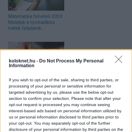
Matematika felvételi 2024:
Mutatjuk a nyolcadikos
matek feladatok...
koloknet.hu -
Do Not Process My Personal
Information
If you wish to opt-out of the sale, sharing to third parties, or
Matematika felvételi 2024:
processing of your personal or sensitive information for
Mutatjuk a hatodikos matek
targeted advertising by us, please use the below opt-out
feladatok...
section to confirm your selection. Please note that after your
opt-out request is processed you may continue seeing
interest-based ads based on personal information utilized by
Címkék:
matek
,
matematika
,
matematikatanulás
,
számolás
,
us or personal information disclosed to third parties prior to
matematikatanítás
,
pedagógia
,
játékos matek
,
logikai
your opt-out. You may separately opt-out of the further
gondolkodás
,
absztrakt gondolkodás
,
iskolás
,
gyerek
,
disclosure of your personal information by third parties on the