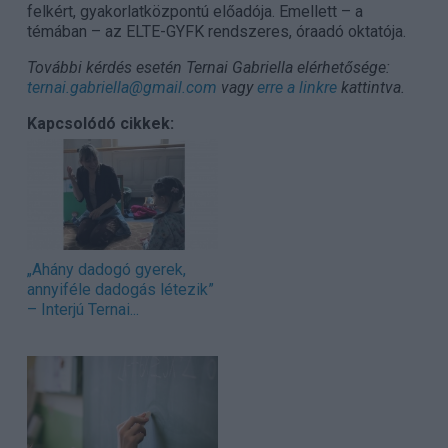
felkért, gyakorlatközpontú előadója. Emellett – a
témában – az ELTE-GYFK rendszeres, óraadó oktatója.
További kérdés esetén Ternai Gabriella elérhetősége:
ternai.gabriella@gmail.com
vagy
erre a linkre
kattintva.
Kapcsolódó cikkek:
„Ahány dadogó gyerek,
annyiféle dadogás létezik”
– Interjú Ternai...