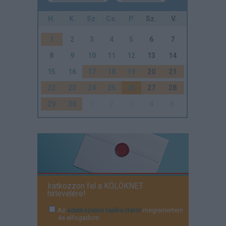
H.
K.
Sz.
Cs.
P.
Sz.
V.
1
2
3
4
5
6
7
8
9
10
11
12
13
14
15
16
17
18
19
20
21
22
23
24
25
26
27
28
29
30
1
2
3
4
5
Iratkozzon fel a KÖLÖKNET
hírlevelére!
Az
adatkezelési tájékoztatót
megismertem
és elfogadom