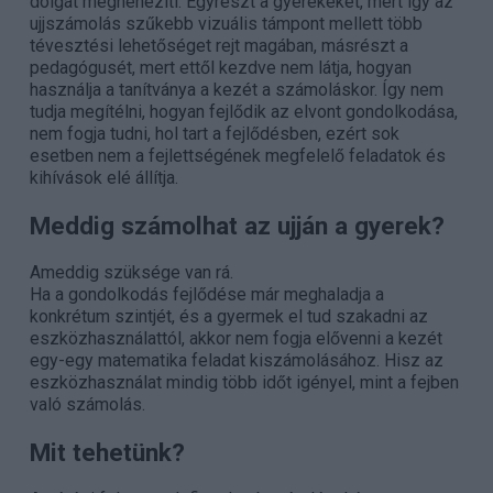
dolgát megnehezíti. Egyrészt a gyerekekét, mert így az
ujjszámolás szűkebb vizuális támpont mellett több
tévesztési lehetőséget rejt magában, másrészt a
pedagógusét, mert ettől kezdve nem látja, hogyan
használja a tanítványa a kezét a számoláskor. Így nem
tudja megítélni, hogyan fejlődik az elvont gondolkodása,
nem fogja tudni, hol tart a fejlődésben, ezért sok
esetben nem a fejlettségének megfelelő feladatok és
kihívások elé állítja.
Meddig számolhat az ujján a gyerek?
Ameddig szüksége van rá.
Ha a gondolkodás fejlődése már meghaladja a
konkrétum szintjét, és a gyermek el tud szakadni az
eszközhasználattól, akkor nem fogja elővenni a kezét
egy-egy matematika feladat kiszámolásához. Hisz az
eszközhasználat mindig több időt igényel, mint a fejben
való számolás.
Mit tehetünk?