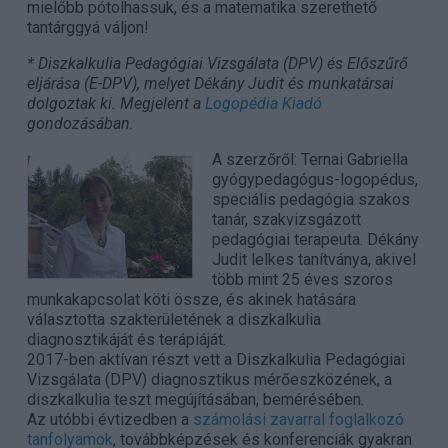
mielőbb pótolhassuk, és a matematika szerethető
tantárggyá váljon!
* Diszkalkulia Pedagógiai Vizsgálata (DPV) és Előszűrő
eljárása (E-DPV), melyet Dékány Judit és munkatársai
dolgoztak ki. Megjelent a
Logopédia Kiadó
gondozásában.
A szerzőről: Ternai Gabriella
gyógypedagógus-logopédus,
speciális pedagógia szakos
tanár, szakvizsgázott
pedagógiai terapeuta. Dékány
Judit lelkes tanítványa, akivel
több mint 25 éves szoros
munkakapcsolat köti össze, és akinek hatására
választotta szakterületének a diszkalkulia
diagnosztikáját és terápiáját.
2017-ben aktívan részt vett a Diszkalkulia Pedagógiai
Vizsgálata (DPV) diagnosztikus mérőeszközének, a
diszkalkulia teszt megújításában, bemérésében.
Az utóbbi évtizedben a
számolási zavarral foglalkozó
tanfolyamok
, továbbképzések és konferenciák gyakran