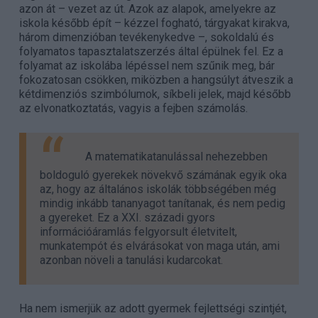
azon át – vezet az út. Azok az alapok, amelyekre az
iskola később épít – kézzel fogható, tárgyakat kirakva,
három dimenzióban tevékenykedve –, sokoldalú és
folyamatos tapasztalatszerzés által épülnek fel. Ez a
folyamat az iskolába lépéssel nem szűnik meg, bár
fokozatosan csökken, miközben a hangsúlyt átveszik a
kétdimenziós szimbólumok, síkbeli jelek, majd később
az elvonatkoztatás, vagyis a fejben számolás.
A matematikatanulással nehezebben
boldoguló gyerekek növekvő számának egyik oka
az, hogy az általános iskolák többségében még
mindig inkább tananyagot tanítanak, és nem pedig
a gyereket. Ez a XXI. századi gyors
információáramlás felgyorsult életvitelt,
munkatempót és elvárásokat von maga után, ami
azonban növeli a tanulási kudarcokat.
Ha nem ismerjük az adott gyermek fejlettségi szintjét,