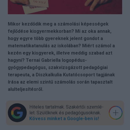
Mikor kezdődik meg a számolási képességek
fejlődése kisgyermekkorban? Mi az oka annak,
hogy egyre több gyereknek jelent gondot a
matematikatanulás az iskolában? Miért számol a
kezén egy kisgyerek, illetve meddig szabad azt
hagyni? Ternai Gabriella logopédus-
gyógypedagógus, szakvizsgázott pedagógiai
terapeuta, a Diszkalkulia Kutatócsoport tagjának
írása az elemi szintű számolás során tapasztalt
alulteljesítésről.
Hiteles tartalmak. Szakér­tői szem­lé­
let. Szülők­nek és pedagógu­sok­nak.
Kövess minket a Google-ben is!