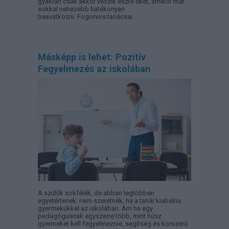
gyakran csak akkor veszik észre őket, amikor már
sokkal nehezebb hatékonyan
beavatkozni. Fogorvos tanácsai.
Másképp is lehet: Pozitív
Fegyelmezés az iskolában
A szülők sokfélék, de abban legtöbben
egyetértenek: nem szeretnék, ha a tanár kiabálna
gyermekükkel az iskolában. Ám ha egy
pedagógusnak egyszerre több, mint húsz
gyermeket kell fegyelmeznie, segítség és korszerű