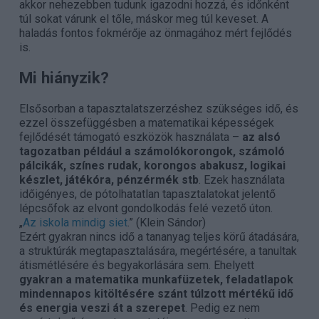
akkor nehezebben tudunk igazodni hozzá, és időnként
túl sokat várunk el tőle, máskor meg túl keveset. A
haladás fontos fokmérője az önmagához mért fejlődés
is.
Mi hiányzik?
Elsősorban a tapasztalatszerzéshez szükséges idő, és
ezzel összefüggésben a matematikai képességek
fejlődését támogató eszközök használata –
az alsó
tagozatban például a számolókorongok, számoló
pálcikák, színes rudak, korongos abakusz, logikai
készlet, játékóra, pénzérmék stb
. Ezek használata
időigényes, de pótolhatatlan tapasztalatokat jelentő
lépcsőfok az elvont gondolkodás felé vezető úton.
„
Az iskola mindig siet
.” (Klein Sándor)
Ezért gyakran nincs idő a tananyag teljes körű átadására,
a struktúrák megtapasztalására, megértésére, a tanultak
átismétlésére és begyakorlására sem. Ehelyett
gyakran a matematika munkafüzetek, feladatlapok
mindennapos kitöltésére szánt túlzott mértékű idő
és energia veszi át a szerepet
. Pedig ez nem