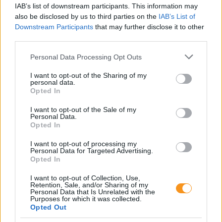
ujjszámolás
,
számolási képességek
,
gyógypedagógia
IAB’s list of downstream participants. This information may
also be disclosed by us to third parties on the
IAB’s List of
Downstream Participants
that may further disclose it to other
third parties.
Please note that this website/app uses one or more Google
Personal Data Processing Opt Outs
services and may gather and store information including but
not limited to your visit or usage behaviour. You may click to
I want to opt-out of the Sharing of my
personal data.
5 családbarát kerékpárút, ahol a
grant or deny consent to Google and its third-party tags to
Opted In
use your data for below specified purposes in below Google
megállók legalább olyan
consent section.
izgalmasak, mint az út
I want to opt-out of the Sale of my
Personal Data.
Opted In
I want to opt-out of processing my
Personal Data for Targeted Advertising.
Opted In
I want to opt-out of Collection, Use,
Retention, Sale, and/or Sharing of my
Personal Data that Is Unrelated with the
Purposes for which it was collected.
Opted Out