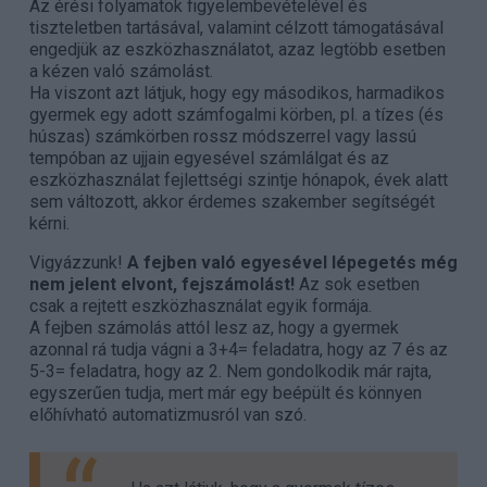
Az érési folyamatok figyelembevételével és
tiszteletben tartásával, valamint célzott támogatásával
engedjük az eszközhasználatot, azaz legtöbb esetben
a kézen való számolást.
Ha viszont azt látjuk, hogy egy másodikos, harmadikos
gyermek egy adott számfogalmi körben, pl. a tízes (és
húszas) számkörben rossz módszerrel vagy lassú
tempóban az ujjain egyesével számlálgat és az
eszközhasználat fejlettségi szintje hónapok, évek alatt
sem változott, akkor érdemes szakember segítségét
kérni.
Vigyázzunk!
A fejben való egyesével lépegetés még
nem jelent elvont, fejszámolást!
Az sok esetben
csak a rejtett eszközhasználat egyik formája.
A fejben számolás attól lesz az, hogy a gyermek
azonnal rá tudja vágni a 3+4= feladatra, hogy az 7 és az
5-3= feladatra, hogy az 2. Nem gondolkodik már rajta,
egyszerűen tudja, mert már egy beépült és könnyen
előhívható automatizmusról van szó.