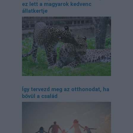
ez lett a magyarok kedvenc
állatkertje
Így tervezd meg az otthonodat, ha
bővül a család