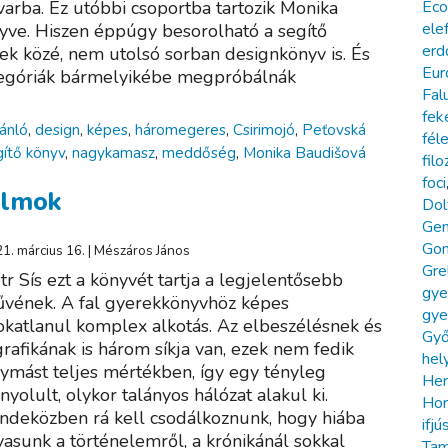
varba. Ez utóbbi csoportba tartozik Monika
Eco
ele
ve. Hiszen éppúgy besorolható a segítő
erd
ek közé, nem utolsó sorban designkönyv is. És
Eur
ategóriák bármelyikébe megpróbálnák
Fal
fek
jánló
,
design
,
képes
,
háromegeres
,
Csirimojó
,
Peťovská
fél
gítő könyv
,
nagykamasz
,
meddőség
,
Monika Baudišová
filo
foci
álmok
Dol
Gen
Gom
1. március 16. | Mészáros János
Gre
tr Sís ezt a könyvét tartja a legjelentősebb
gye
vének. A fal gyerekkönyvhöz képes
gye
okatlanul komplex alkotás. Az elbeszélésnek és
Győ
grafikának is három síkja van, ezek nem fedik
hel
ymást teljes mértékben, így egy tényleg
Her
nyolult, olykor talányos hálózat alakul ki.
Hor
ndeközben rá kell csodálkoznunk, hogy hiába
ifjú
vasunk a történelemről, a krónikánál sokkal
Ta