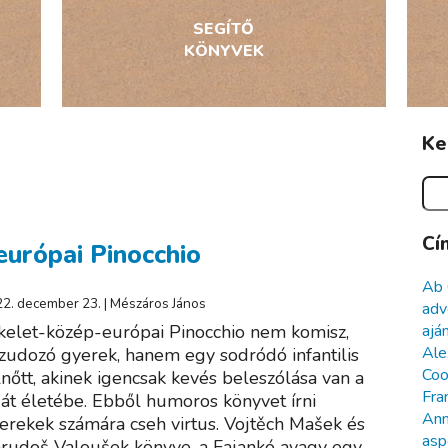
SEGÍTŐ
KÖNYVEK
Ke
Cí
európai Pinocchio
Ab
2. december 23. | Mészáros János
adv
ajá
kelet-közép-európai Pinocchio nem komisz,
Ale
zudozó gyerek, hanem egy sodródó infantilis
Coo
lnőtt, akinek igencsak kevés beleszólása van a
Fra
ját életébe. Ebből humoros könyvet írni
Ann
erekek számára cseh virtus. Vojtěch Mašek és
asp
rudoš Valoušek könyve, a Fajankó avagy egy