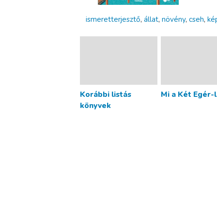
ismeretterjesztő
,
állat
,
növény
,
cseh
,
ké
Korábbi listás
Mi a Két Egér-l
könyvek