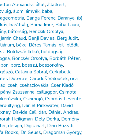
ston Alexandra
,
állat
,
állatkert
,
tvilág
,
álom
,
árnyék
,
baba
,
ageometria
,
Banga Ferenc
,
Baranyai (b)
rás
,
barátság
,
Barna Imre
,
Bába Laura
,
ány
,
bátorság
,
Bencsik Orsolya
,
jamin Chaud
,
Benji Davies
,
Berg Judit
,
tiárium
,
béka
,
Béres Tamás
,
bili
,
blődli
,
sz
,
Boldizsár Ildikó
,
boldogság
,
ogna
,
Boncsér Orsolya
,
Borbáth Péter
,
ibon
,
borz
,
bosszú
,
boszorkány
,
gésző
,
Catarina Sobral
,
Cerkabella
,
rles Dutertre
,
Chrudoš Valoušek
,
cica
,
lád
,
cseh
,
csehszlovákia
,
Cser Kiadó
,
pányi Zsuzsanna
,
csillagpor
,
Csimota
,
pkerózsika
,
Csirimojó
,
Csordás Levente
,
erbullying
,
Daniel Pinkwater
,
David
kney
,
Davide Calì
,
dán
,
Dániel András
,
orah Heiligman
,
Dely Dorka
,
Demény
ter
,
design
,
Digitanart
,
Dino Buzzati
,
fa Books
,
Dr. Seuss
,
Dragomán György
,