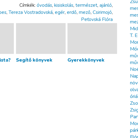
Zsu
Címkék:
óvodás
,
kisiskolás
,
természet
,
ajánló
,
me
pes
,
Tereza Vostradovská
,
egér
,
erdő
,
mező
,
Csirimojó
,
mes
Peťovská Flóra
me
Mic
T. 
Mon
Móc
műv
ista?
Segítő könyvek
Gyerekkönyvek
műv
No
Na
növ
olv
óriá
Zso
Zsi
Par
Mod
pár
Fló