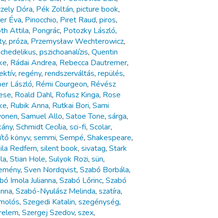
zely Dóra
,
Pék Zoltán
,
picture book
,
ler Éva
,
Pinocchio
,
Piret Raud
,
piros
,
th Attila
,
Pongrác
,
Potozky László
,
ty
,
próza
,
Przemysław Wechterowicz
,
ichedelikus
,
pszichoanalízis
,
Quentin
ke
,
Rádai Andrea
,
Rebecca Dautremer
,
ektív
,
regény
,
rendszerváltás
,
repülés
,
er László
,
Rémi Courgeon
,
Révész
ese
,
Roald Dahl
,
Rofusz Kinga
,
Rose
ke
,
Rubik Anna
,
Rutkai Bori
,
Sami
vonen
,
Samuel Allo
,
Satoe Tone
,
sárga
,
kány
,
Schmidt Cecília
,
sci-fi
,
Scolar
,
ítő könyv
,
semmi
,
Sempé
,
Shakespeare
,
ila Redfern
,
silent book
,
sivatag
,
Stark
la
,
Stian Hole
,
Sulyok Rozi
,
sün
,
emény
,
Sven Nordqvist
,
Szabó Borbála
,
bó Imola Julianna
,
Szabó Lőrinc
,
Szabó
Anna
,
Szabó-Nyulász Melinda
,
szatíra
,
molós
,
Szegedi Katalin
,
szegénység
,
relem
,
Szergej Szedov
,
szex
,