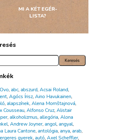
MI A KÉT EGÉR-
LISTA?
resés
mkék
 Ovo
,
abc
,
abszurd
,
Acsai Roland
,
ent
,
Agócs Írisz
,
Aino Havukainen
,
nló
,
alapszínek
,
Alena Mornštajnová
,
x Cousseau
,
Alfonso Cruz
,
Alistair
per
,
alkoholizmus
,
allegória
,
Alona
nkel
,
Andrew Joyner
,
angol
,
angyal
,
a Laura Cantone
,
antológia
,
anya
,
arab
,
ergeres gyerek
,
autó
,
Axel Scheffler
,