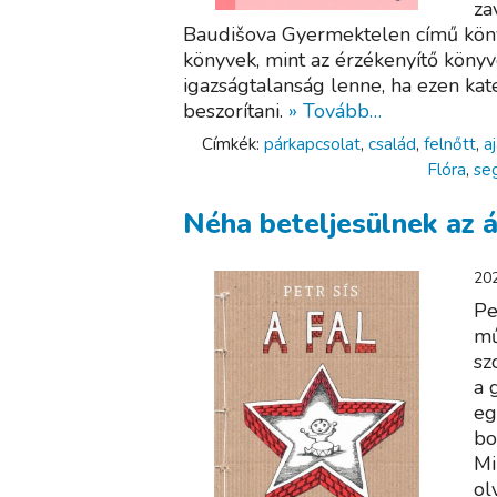
za
Baudišova Gyermektelen című köny
könyvek, mint az érzékenyítő könyv
igazságtalanság lenne, ha ezen k
beszorítani.
» Tovább…
Címkék:
párkapcsolat
,
család
,
felnőtt
,
a
Flóra
,
se
Néha beteljesülnek az 
202
Pe
mű
sz
a 
eg
bo
Mi
ol