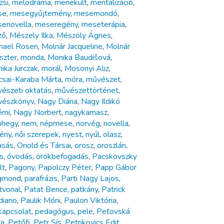
zsi
,
melodráma
,
menekült
,
mentalizáció
,
se
,
mesegyűjtemény
,
mesemondó
,
enovella
,
meseregény
,
meseterápia
,
ző
,
Mészely Ilka
,
Mészöly Ágnes
,
hael Rosen
,
Molnár Jacqueline
,
Molnár
Eszter
,
monda
,
Monika Baudišová
,
ika Jurczak
,
morál
,
Mosonyi Aliz
,
sai-Karaba Márta
,
móra
,
művészet
,
észeti oktatás
,
művészettörténet
,
észkönyv
,
Nagy Diána
,
Nagy Ildikó
émi
,
Nagy Norbert
,
nagykamasz
,
phegy
,
nem
,
népmese
,
norvég
,
novella
,
ény
,
női szerepek
,
nyest
,
nyúl
,
olasz
,
asás
,
Oriold és Társai
,
orosz
,
oroszlán
,
s
,
óvodás
,
örökbefogadás
,
Pacskovszky
lt
,
Pagony
,
Papolczy Péter
,
Papp Gábor
gmond
,
parafrázis
,
Parti Nagy Lajos
,
tvonal
,
Patat Bence
,
patkány
,
Patrick
iano
,
Paulik Móni
,
Paulon Viktória
,
kapcsolat
,
pedagógus
,
pele
,
Peťovská
ra
,
Petőfi
,
Petr Sís
,
Petrikovics Edit
,