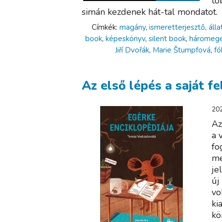
tö
simán kezdenek hát-tal mondatot
Címkék:
magány
,
ismeretterjesztő
,
álla
book
,
képeskönyv
,
silent book
,
háromeg
Jiří Dvořák
,
Marie Štumpfová
,
fó
Az első lépés a saját f
202
Az
a 
fo
me
je
új
vo
ki
kö