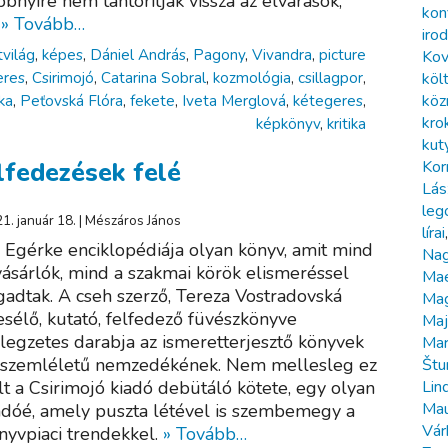
bbnyire nem tántorítják vissza az elvárások,
kon
.
» Tovább…
iro
tvilág
,
képes
,
Dániel András
,
Pagony
,
Vivandra
,
picture
Kov
eres
,
Csirimojó
,
Catarina Sobral
,
kozmológia
,
csillagpor
,
köl
köz
ka
,
Peťovská Flóra
,
fekete
,
Iveta Merglová
,
kétegeres
,
kro
képkönyv
,
kritika
kut
elfedezések felé
Kor
Lás
leg
1. január 18. | Mészáros János
lírai
 Egérke enciklopédiája olyan könyv, amit mind
Nag
vásárlók, mind a szakmai körök elismeréssel
Mae
gadtak. A cseh szerző, Tereza Vostradovská
Ma
sélő, kutató, felfedező füvészkönyve
Maj
llegzetes darabja az ismeretterjesztő könyvek
Mar
 szemléletű nemzedékének. Nem mellesleg ez
Štu
Lin
lt a Csirimojó kiadó debütáló kötete, egy olyan
Mau
adóé, amely puszta létével is szembemegy a
Vár
nyvpiaci trendekkel.
» Tovább…