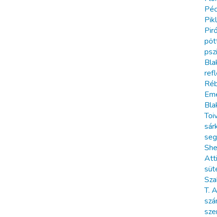
Péc
Pik
Piró
pöt
psz
Bla
refl
Réb
Em
Bla
Toi
sár
seg
She
Atti
süt
Sza
T. 
szá
sze