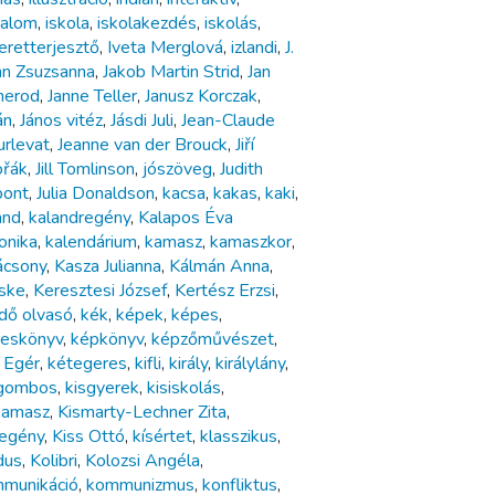
dalom
,
iskola
,
iskolakezdés
,
iskolás
,
eretterjesztő
,
Iveta Merglová
,
izlandi
,
J.
n Zsuzsanna
,
Jakob Martin Strid
,
Jan
merod
,
Janne Teller
,
Janusz Korczak
,
án
,
János vitéz
,
Jásdi Juli
,
Jean-Claude
rlevat
,
Jeanne van der Brouck
,
Jiří
řák
,
Jill Tomlinson
,
jószöveg
,
Judith
ont
,
Julia Donaldson
,
kacsa
,
kakas
,
kaki
,
and
,
kalandregény
,
Kalapos Éva
onika
,
kalendárium
,
kamasz
,
kamaszkor
,
ácsony
,
Kasza Julianna
,
Kálmán Anna
,
ske
,
Keresztesi József
,
Kertész Erzsi
,
dő olvasó
,
kék
,
képek
,
képes
,
eskönyv
,
képkönyv
,
képzőművészet
,
 Egér
,
kétegeres
,
kifli
,
király
,
királylány
,
gombos
,
kisgyerek
,
kisiskolás
,
kamasz
,
Kismarty-Lechner Zita
,
regény
,
Kiss Ottó
,
kísértet
,
klasszikus
,
dus
,
Kolibri
,
Kolozsi Angéla
,
munikáció
,
kommunizmus
,
konfliktus
,