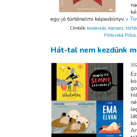
na
ké
egy jó történelmi képeskönyv.
» T
Címkék:
kisiskolás
,
kamasz
,
tört
Peťovská Flóra
Hát-tal nem kezdünk m
202
Ez
kö
go
Hi
né
le
lá
kö
Am