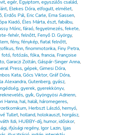
vit
,
egér
,
Egyiptom
,
egyszülős család
,
fánt
,
Elekes Dóra
,
elfogult
,
elmélet
,
ő
,
Erdős Pál
,
Eric Carle
,
Erna Sassen
,
ópa Kiadó
,
Éles Márta
,
észt
,
fabábu
,
ussy Móric
,
fáraó
,
fegyelmezés
,
fekete
,
ete-fehér
,
felnőtt
,
Fenyő D. György
,
elem
,
fény
,
fénykép
,
fiatal felnőtt
,
zofikus
,
finn
,
finommotorika
,
Finy Petra
,
,
fotó
,
fotózás
,
fóka
,
francia
,
Françoise
to
,
Garaczi Zoltán
,
Gáspár-Singer Anna
,
eral Press
,
gépek
,
Gimesi Dóra
,
bos Kata
,
Gócs Viktor
,
Gráf Dóra
,
la Alexandra
,
Gutenberg
,
gyász
,
ngédség
,
gyerek
,
gyerekkönyv
,
reknevelés
,
gyík
,
Gyöngyösi Adrienn
,
ri Hanna
,
hal
,
halál
,
háromegeres
,
yzetkomikum
,
Herbszt László
,
hernyó
,
vé Tullet
,
holland
,
holokauszt
,
horgász
,
váth Ildi
,
HUBBY-díj
,
humor
,
időskor
,
sági
,
ifjúsági regény
,
Igor Lazin
,
Ijjas
más
,
illusztráció
,
indián
,
interaktív
,