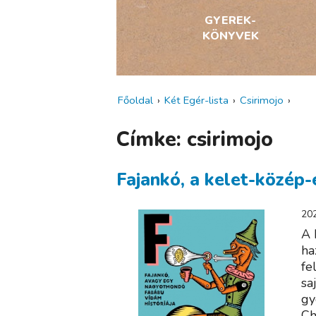
GYEREK­
KÖNYVEK
Főoldal
›
Két Egér-lista
›
Csirimojo
›
Címke: csirimojo
Fajankó, a kelet-közép-
202
A 
ha
fe
sa
gy
Ch