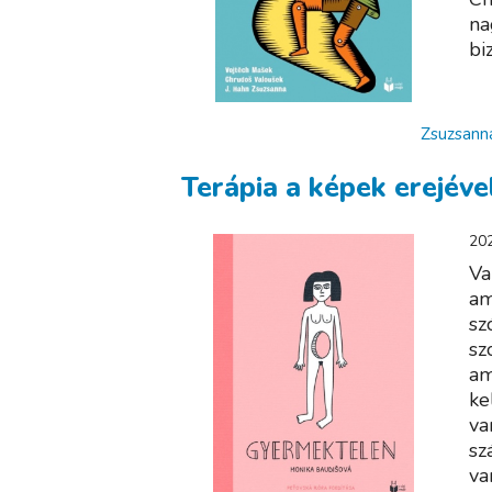
na
bi
Zsuzsann
Terápia a képek erejéve
202
Va
am
sz
sz
am
ke
va
sz
va