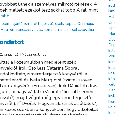
gyobbat ütnek a személyes mikrotörténések. A
iro
pek mellett ezektől lesz sokkal több A fal, mint
ism
ovább…
Hah
Or
énelem
,
ajánló
,
ismeretterjesztő
,
cseh
,
képes
,
Csirimojó
,
jap
,
Petr Sís
,
rendszerváltás
,
kommunizmus
,
csehszlovákia
Mou
Dvo
ondatot
Dup
kal
1. január 21. | Mészáros János
Ver
kar
úttal a közelmúltban megjelent szép
kec
nyvekről írok. Szó lesz Catarina Sobral
kez
ndolkodtató, ismeretterjesztő könyvéről, a
kép
hetetlenről és Iveta Merglová (szinte) szöveg
Két
lküli könyvéről (Ema elvan), írok Dániel András
Kis
gutóbbi nagy vállalkozásáról (Nincs itt semmi
kis
tnivaló!), majd végül még egy ismetterjesztő
kis
nyvről (Jiří Dvořák: Hogyan alszanak az állatok?)
kol
i közös ezekben a könyvekben, hogy alkotóikat
kom