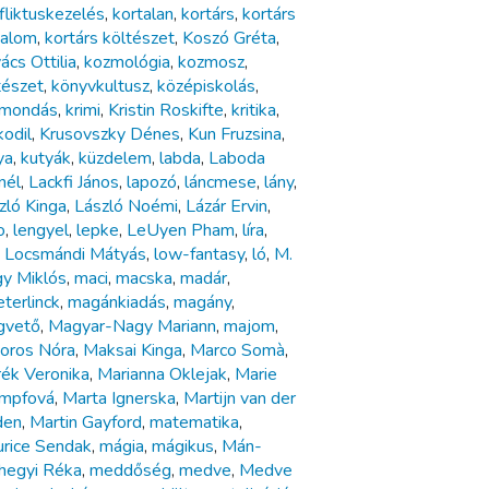
fliktuskezelés
,
kortalan
,
kortárs
,
kortárs
dalom
,
kortárs költészet
,
Koszó Gréta
,
ács Ottilia
,
kozmológia
,
kozmosz
,
tészet
,
könyvkultusz
,
középiskolás
,
mondás
,
krimi
,
Kristin Roskifte
,
kritika
,
kodil
,
Krusovszky Dénes
,
Kun Fruzsina
,
ya
,
kutyák
,
küzdelem
,
labda
,
Laboda
nél
,
Lackfi János
,
lapozó
,
láncmese
,
lány
,
zló Kinga
,
László Noémi
,
Lázár Ervin
,
o
,
lengyel
,
lepke
,
LeUyen Pham
,
líra
,
,
Locsmándi Mátyás
,
low-fantasy
,
ló
,
M.
y Miklós
,
maci
,
macska
,
madár
,
terlinck
,
magánkiadás
,
magány
,
gvető
,
Magyar-Nagy Mariann
,
majom
,
oros Nóra
,
Maksai Kinga
,
Marco Somà
,
ék Veronika
,
Marianna Oklejak
,
Marie
mpfová
,
Marta Ignerska
,
Martijn van der
den
,
Martin Gayford
,
matematika
,
rice Sendak
,
mágia
,
mágikus
,
Mán-
hegyi Réka
,
meddőség
,
medve
,
Medve