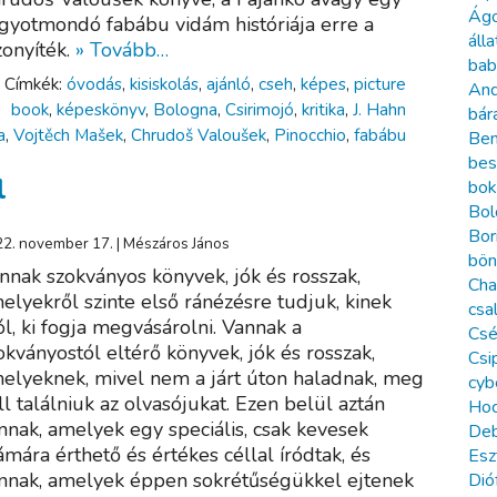
Ágo
gyotmondó fabábu vidám históriája erre a
álla
zonyíték.
» Tovább…
bab
Címkék:
óvodás
,
kisiskolás
,
ajánló
,
cseh
,
képes
,
picture
And
book
,
képeskönyv
,
Bologna
,
Csirimojó
,
kritika
,
J. Hahn
bár
a
,
Vojtěch Mašek
,
Chrudoš Valoušek
,
Pinocchio
,
fabábu
Ben
bes
l
bok
Bol
Bor
2. november 17. | Mészáros János
bön
nnak szokványos könyvek, jók és rosszak,
Cha
elyekről szinte első ránézésre tudjuk, kinek
csa
ól, ki fogja megvásárolni. Vannak a
Csé
okványostól eltérő könyvek, jók és rosszak,
Csi
elyeknek, mivel nem a járt úton haladnak, meg
cyb
ll találniuk az olvasójukat. Ezen belül aztán
Hoc
nnak, amelyek egy speciális, csak kevesek
Deb
ámára érthető és értékes céllal íródtak, és
Esz
nnak, amelyek éppen sokrétűségükkel ejtenek
Dió