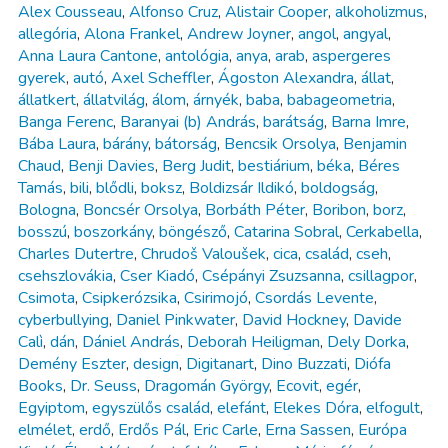
Alex Cousseau
,
Alfonso Cruz
,
Alistair Cooper
,
alkoholizmus
,
allegória
,
Alona Frankel
,
Andrew Joyner
,
angol
,
angyal
,
Anna Laura Cantone
,
antológia
,
anya
,
arab
,
aspergeres
gyerek
,
autó
,
Axel Scheffler
,
Ágoston Alexandra
,
állat
,
állatkert
,
állatvilág
,
álom
,
árnyék
,
baba
,
babageometria
,
Banga Ferenc
,
Baranyai (b) András
,
barátság
,
Barna Imre
,
Bába Laura
,
bárány
,
bátorság
,
Bencsik Orsolya
,
Benjamin
Chaud
,
Benji Davies
,
Berg Judit
,
bestiárium
,
béka
,
Béres
Tamás
,
bili
,
blődli
,
boksz
,
Boldizsár Ildikó
,
boldogság
,
Bologna
,
Boncsér Orsolya
,
Borbáth Péter
,
Boribon
,
borz
,
bosszú
,
boszorkány
,
böngésző
,
Catarina Sobral
,
Cerkabella
,
Charles Dutertre
,
Chrudoš Valoušek
,
cica
,
család
,
cseh
,
csehszlovákia
,
Cser Kiadó
,
Csépányi Zsuzsanna
,
csillagpor
,
Csimota
,
Csipkerózsika
,
Csirimojó
,
Csordás Levente
,
cyberbullying
,
Daniel Pinkwater
,
David Hockney
,
Davide
Calì
,
dán
,
Dániel András
,
Deborah Heiligman
,
Dely Dorka
,
Demény Eszter
,
design
,
Digitanart
,
Dino Buzzati
,
Diófa
Books
,
Dr. Seuss
,
Dragomán György
,
Ecovit
,
egér
,
Egyiptom
,
egyszülős család
,
elefánt
,
Elekes Dóra
,
elfogult
,
elmélet
,
erdő
,
Erdős Pál
,
Eric Carle
,
Erna Sassen
,
Európa