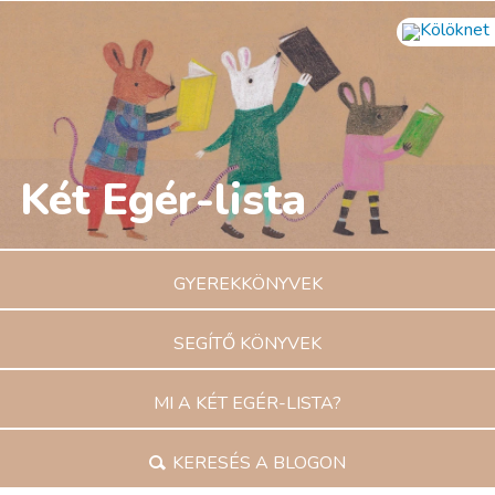
Két Egér-lista
GYEREK­KÖNYVEK
SEGÍTŐ KÖNYVEK
MI A KÉT EGÉR-LISTA?
KERESÉS A BLOGON