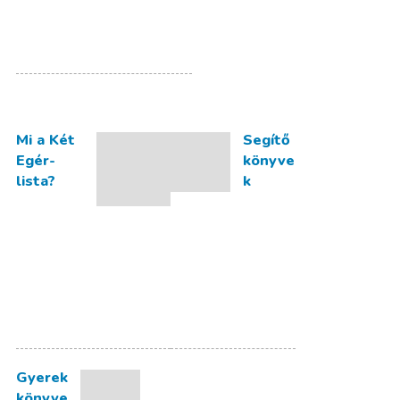
Mi a Két
Segítő
Egér-
könyve
lista?
k
Gyerek
könyve