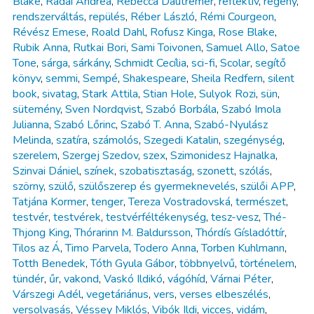
Blake
,
Rádai Andrea
,
Rebecca Dautremer
,
reflektív
,
regény
,
rendszerváltás
,
repülés
,
Réber László
,
Rémi Courgeon
,
Révész Emese
,
Roald Dahl
,
Rofusz Kinga
,
Rose Blake
,
Rubik Anna
,
Rutkai Bori
,
Sami Toivonen
,
Samuel Allo
,
Satoe
Tone
,
sárga
,
sárkány
,
Schmidt Cecília
,
sci-fi
,
Scolar
,
segítő
könyv
,
semmi
,
Sempé
,
Shakespeare
,
Sheila Redfern
,
silent
book
,
sivatag
,
Stark Attila
,
Stian Hole
,
Sulyok Rozi
,
sün
,
sütemény
,
Sven Nordqvist
,
Szabó Borbála
,
Szabó Imola
Julianna
,
Szabó Lőrinc
,
Szabó T. Anna
,
Szabó-Nyulász
Melinda
,
szatíra
,
számolós
,
Szegedi Katalin
,
szegénység
,
szerelem
,
Szergej Szedov
,
szex
,
Szimonidesz Hajnalka
,
Szinvai Dániel
,
színek
,
szobatisztaság
,
szonett
,
szólás
,
szörny
,
szülő
,
szülőszerep és gyermeknevelés
,
szülői APP
,
Tatjána Kormer
,
tenger
,
Tereza Vostradovská
,
természet
,
testvér
,
testvérek
,
testvérféltékenység
,
tesz-vesz
,
Thé-
Thjong King
,
Thórarinn M. Baldursson
,
Thórdís Gísladóttír
,
Tilos az Á
,
Timo Parvela
,
Todero Anna
,
Torben Kuhlmann
,
Totth Benedek
,
Tóth Gyula Gábor
,
többnyelvű
,
történelem
,
tündér
,
űr
,
vakond
,
Vaskó Ildikó
,
vágóhíd
,
Várnai Péter
,
Várszegi Adél
,
vegetáriánus
,
vers
,
verses elbeszélés
,
versolvasás
,
Véssey Miklós
,
Vibók Ildi
,
vicces
,
vidám
,