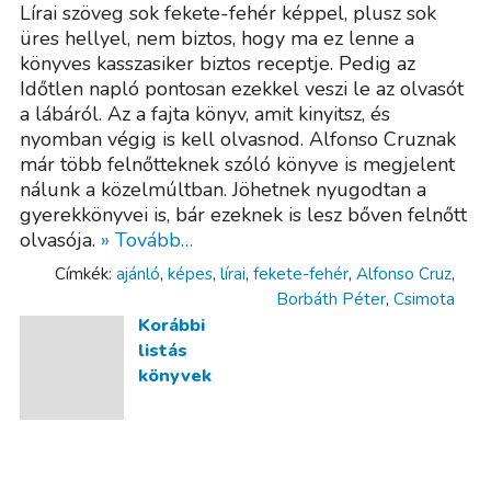
Lírai szöveg sok fekete-fehér képpel, plusz sok
üres hellyel, nem biztos, hogy ma ez lenne a
könyves kasszasiker biztos receptje. Pedig az
Időtlen napló pontosan ezekkel veszi le az olvasót
a lábáról. Az a fajta könyv, amit kinyitsz, és
nyomban végig is kell olvasnod. Alfonso Cruznak
már több felnőtteknek szóló könyve is megjelent
nálunk a közelmúltban. Jöhetnek nyugodtan a
gyerekkönyvei is, bár ezeknek is lesz bőven felnőtt
olvasója.
» Tovább…
Címkék:
ajánló
,
képes
,
lírai
,
fekete-fehér
,
Alfonso Cruz
,
Borbáth Péter
,
Csimota
Korábbi
listás
könyvek