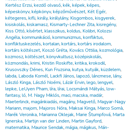
Kertész Erzsi
,
kezdő olvasó
,
kék
,
képek
,
képes
,
képeskönyv
,
képkönyv
,
képzőművészet
,
Két Egér
,
kétegeres
,
kifli
,
király
,
királylány
,
Kisgombos
,
kisgyerek
,
kisiskolás
,
kiskamasz
,
Kismarty-Lechner Zita
,
kisregény
,
Kiss Ottó
,
kísértet
,
klasszikus
,
koldus
,
Kolibri
,
Kolozsi
Angéla
,
kommunikáció
,
kommunizmus
,
konfliktus
,
konfliktuskezelés
,
kortalan
,
kortárs
,
kortárs irodalom
,
kortárs költészet
,
Koszó Gréta
,
Kovács Ottilia
,
kozmológia
,
kozmosz
,
költészet
,
könyvkultusz
,
középiskolás
,
közmondás
,
krimi
,
Kristin Roskifte
,
kritika
,
krokodil
,
Krusovszky Dénes
,
Kun Fruzsina
,
kutya
,
kutyák
,
küzdelem
,
labda
,
Laboda Kornél
,
Lackfi János
,
lapozó
,
láncmese
,
lány
,
László Kinga
,
László Noémi
,
Lázár Ervin
,
lego
,
lengyel
,
lepke
,
LeUyen Pham
,
líra
,
lírai
,
Locsmándi Mátyás
,
low-
fantasy
,
ló
,
M. Nagy Miklós
,
maci
,
macska
,
madár
,
Maeterlinck
,
magánkiadás
,
magány
,
Magvető
,
Magyar-Nagy
Mariann
,
majom
,
Majoros Nóra
,
Maksai Kinga
,
Marco Somà
,
Marék Veronika
,
Marianna Oklejak
,
Marie Štumpfová
,
Marta
Ignerska
,
Martijn van der Linden
,
Martin Gayford
,
matematika
,
Maurice Sendak
,
mágia
,
mágikus
,
Mán-