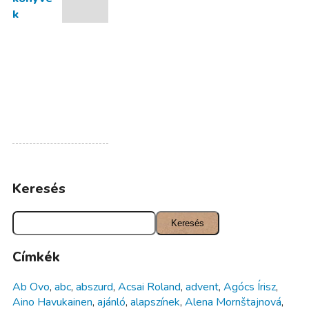
k
Keresés
Címkék
Ab Ovo
,
abc
,
abszurd
,
Acsai Roland
,
advent
,
Agócs Írisz
,
Aino Havukainen
,
ajánló
,
alapszínek
,
Alena Mornštajnová
,