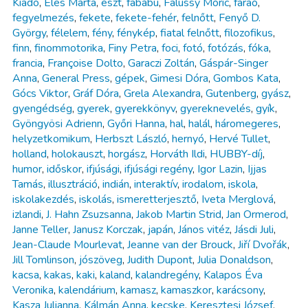
Kiadó
,
Éles Márta
,
észt
,
fabábu
,
Falussy Móric
,
fáraó
,
fegyelmezés
,
fekete
,
fekete-fehér
,
felnőtt
,
Fenyő D.
György
,
félelem
,
fény
,
fénykép
,
fiatal felnőtt
,
filozofikus
,
finn
,
finommotorika
,
Finy Petra
,
foci
,
fotó
,
fotózás
,
fóka
,
francia
,
Françoise Dolto
,
Garaczi Zoltán
,
Gáspár-Singer
Anna
,
General Press
,
gépek
,
Gimesi Dóra
,
Gombos Kata
,
Gócs Viktor
,
Gráf Dóra
,
Grela Alexandra
,
Gutenberg
,
gyász
,
gyengédség
,
gyerek
,
gyerekkönyv
,
gyereknevelés
,
gyík
,
Gyöngyösi Adrienn
,
Győri Hanna
,
hal
,
halál
,
háromegeres
,
helyzetkomikum
,
Herbszt László
,
hernyó
,
Hervé Tullet
,
holland
,
holokauszt
,
horgász
,
Horváth Ildi
,
HUBBY-díj
,
humor
,
időskor
,
ifjúsági
,
ifjúsági regény
,
Igor Lazin
,
Ijjas
Tamás
,
illusztráció
,
indián
,
interaktív
,
irodalom
,
iskola
,
iskolakezdés
,
iskolás
,
ismeretterjesztő
,
Iveta Merglová
,
izlandi
,
J. Hahn Zsuzsanna
,
Jakob Martin Strid
,
Jan Ormerod
,
Janne Teller
,
Janusz Korczak
,
japán
,
János vitéz
,
Jásdi Juli
,
Jean-Claude Mourlevat
,
Jeanne van der Brouck
,
Jiří Dvořák
,
Jill Tomlinson
,
jószöveg
,
Judith Dupont
,
Julia Donaldson
,
kacsa
,
kakas
,
kaki
,
kaland
,
kalandregény
,
Kalapos Éva
Veronika
,
kalendárium
,
kamasz
,
kamaszkor
,
karácsony
,
Kasza Julianna
,
Kálmán Anna
,
kecske
,
Keresztesi József
,