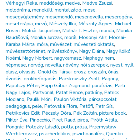
Várhegyi Réka
,
meddőség
,
medve
,
Medve Zsuzsi
,
melodráma
,
menekült
,
mentalizáció
,
mese
,
mesegyűjtemény
,
mesemondó
,
mesenovella
,
meseregény
,
meseterápia
,
mező
,
Mészely Ilka
,
Mészöly Ágnes
,
Michael
Rosen
,
Molnár Jacqueline
,
Molnár T. Eszter
,
monda
,
Monika
Baudišová
,
Monika Jurczak
,
morál
,
Mosonyi Aliz
,
Mócsai-
Karaba Márta
,
móra
,
művészet
,
művészeti oktatás
,
művészettörténet
,
művészkönyv
,
Nagy Diána
,
Nagy Ildikó
Noémi
,
Nagy Norbert
,
nagykamasz
,
Naphegy
,
nem
,
népmese
,
norvég
,
novella
,
növény
,
női szerepek
,
nyest
,
nyúl
,
olasz
,
olvasás
,
Oriold és Társai
,
orosz
,
oroszlán
,
óriás
,
óvodás
,
örökbefogadás
,
Pacskovszky Zsolt
,
Pagony
,
Papolczy Péter
,
Papp Gábor Zsigmond
,
parafrázis
,
Parti
Nagy Lajos
,
Partvonal
,
Patat Bence
,
patkány
,
Patrick
Modiano
,
Paulik Móni
,
Paulon Viktória
,
párkapcsolat
,
pedagógus
,
pele
,
Peťovská Flóra
,
Petőfi
,
Petr Sís
,
Petrikovics Edit
,
Péczely Dóra
,
Pék Zoltán
,
picture book
,
Pikler Éva
,
Pinocchio
,
Piret Raud
,
piros
,
Piróth Attila
,
Pongrác
,
Potozky László
,
pötty
,
próza
,
Przemysław
Wechterowicz
,
pszichedelikus
,
pszichoanalízis
,
Quentin