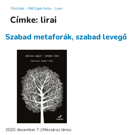
Főoldal
›
Két Egér-lista
›
Lirai
›
Címke: lirai
Szabad metaforák, szabad levegő
2020. december 7. | Mészáros János