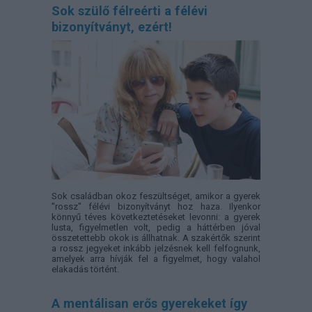
Sok szülő félreérti a félévi
bizonyítványt, ezért!
Sok családban okoz feszültséget, amikor a gyerek
"rossz" félévi bizonyítványt hoz haza. Ilyenkor
könnyű téves következtetéseket levonni: a gyerek
lusta, figyelmetlen volt, pedig a háttérben jóval
összetettebb okok is állhatnak. A szakértők szerint
a rossz jegyeket inkább jelzésnek kell felfognunk,
amelyek arra hívják fel a figyelmet, hogy valahol
elakadás történt.
A mentálisan erős gyerekeket így