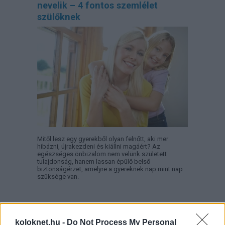
nevelik – 4 fontos szemlélet
szülőknek
Mitől lesz egy gyerekből olyan felnőtt, aki mer
hibázni, újrakezdeni és kiállni magáért? Az
egészséges önbizalom nem velünk született
tulajdonság, hanem lassan épülő belső
biztonságérzet, amelyre a gyereknek nap mint nap
szüksége van.
Így reagálj, ha a gyereked rossz
koloknet.hu -
Do Not Process My Personal