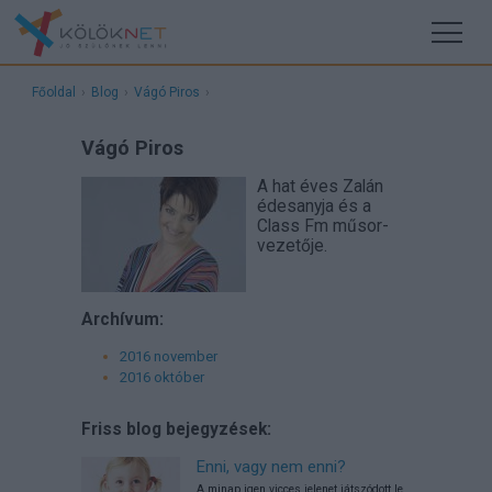
Főoldal
›
Blog
›
Vágó Piros
›
Vágó Piros
A hat éves Zalán
édesanyja és a
Class Fm műsor­
vezetője.
Archívum:
2016 november
2016 október
Friss blog bejegyzések:
Enni, vagy nem enni?
A minap igen vicces jelenet játszódott le