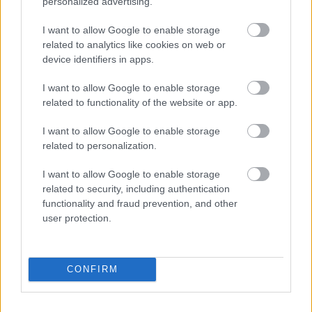
personalized advertising.
Fegyelmezés az iskolában
I want to allow Google to enable storage
related to analytics like cookies on web or
device identifiers in apps.
I want to allow Google to enable storage
related to functionality of the website or app.
I want to allow Google to enable storage
related to personalization.
I want to allow Google to enable storage
A szülők sokfélék, de abban legtöbben
related to security, including authentication
egyetértenek: nem szeretnék, ha a tanár kiabálna
gyermekükkel az iskolában. Ám ha egy
functionality and fraud prevention, and other
pedagógusnak egyszerre több, mint húsz
user protection.
gyermeket kell fegyelmeznie, segítség és korszerű
módszertani eszköztár nélkül könnyen
eszköztelennek érezheti magát, ennek pedig
gyakran a kiabálás a következménye.
Erre (is) kínál megoldást a
Pozitív Fegyelmezés az
CONFIRM
iskolában
módszertana, amelyet az elmúlt két
évben egy Erasmus+ partnerségi projekt keretében
próbáltak ki hat európai ország iskoláiban, a makói
Szignum Iskola
vezetésével.