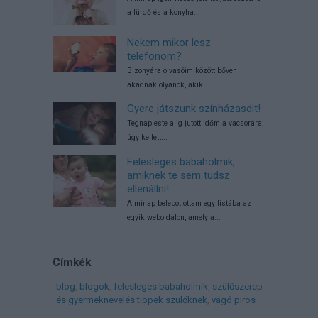
a fürdő és a konyha...
Nekem mikor lesz
telefonom?
Bizonyára olvasóim között bőven
akadnak olyanok, akik...
Gyere játszunk színházasdit!
Tegnap este alig jutott időm a vacsorára,
úgy kellett...
Felesleges babaholmik,
amiknek te sem tudsz
ellenállni!
A minap belebotlottam egy listába az
egyik weboldalon, amely a...
Címkék
blog
,
blogok
,
felesleges babaholmik
,
szülőszerep
és gyermeknevelés tippek szülőknek
,
vágó piros