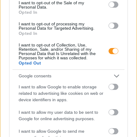
consent section.
I want to opt-out of the Sale of my
Fogszabályozó orvos tanácsai
Personal Data.
Opted In
I want to opt-out of processing my
Personal Data for Targeted Advertising.
Opted In
I want to opt-out of Collection, Use,
Retention, Sale, and/or Sharing of my
Personal Data that Is Unrelated with the
Purposes for which it was collected.
Opted Out
Google consents
A gyermekek és fiatalok körében ma már 65–75
százalékra tehető a harapási rendellenességek
I want to allow Google to enable storage
aránya, vagyis szinte minden második–harmadik
gyerek érintett. A harapási problémák lassan, évek
related to advertising like cookies on web or
alatt alakulnak ki, ezért nem feltűnőek, és a szülők
device identifiers in apps.
gyakran csak akkor veszik észre őket, amikor már
sokkal nehezebb hatékonyan
beavatkozni. Fogorvos tanácsai.
I want to allow my user data to be sent to
Google for online advertising purposes.
I want to allow Google to send me
Másképp is lehet: Pozitív