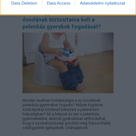
Data Deletion
Data Access
Adatvédelmi nyilatkozat
Pelusos gyerek az oviban: Minden
óvodának biztosítania kell a
pelenkás gyerekek fogadását?
Minden esetben kötelessége-e az óvodának
pelenkás gyermeket fogadni? Milyen higiénés
szabályokat kötelező betartani a pelenkázó
helyiségben? Mi a helyzet az sni-s pelenkás
gyermekekkel, akiknél gyakrabban előfordulhat,
hogy a szobatisztasági gondok még fokozottabb
odafigyelést igényelnek. Utánajártunk.