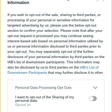
jegyet hozott haza a suliból!
Information
If you wish to opt-out of the sale, sharing to third parties, or
processing of your personal or sensitive information for
targeted advertising by us, please use the below opt-out
section to confirm your selection. Please note that after your
opt-out request is processed you may continue seeing
interest-based ads based on personal information utilized by
us or personal information disclosed to third parties prior to
your opt-out. You may separately opt-out of the further
disclosure of your personal information by third parties on the
IAB’s list of downstream participants. This information may
Mit tehetünk szülőként, ha a gyerek jó vagy éppen
rossz jegyet hozott haza a suliból? A megfelelő
also be disclosed by us to third parties on the
IAB’s List of
dicsérettől kezdve, a
motiváció fenntartásán
át,
Downstream Participants
that may further disclose it to other
egészen a
kudarcélmények segítő feldolgozásáig
sok múlik azon, hogyan reagálunk. A jegyek mögött
third parties.
ugyanis komoly erőfeszítés, valódi érzelmek,
készségek és tanulható stratégiák állnak,
Please note that this website/app uses one or more Google
Personal Data Processing Opt Outs
amelyekben a szülői támogatás kulcsszerepet
services and may gather and store information including but
játszik.
not limited to your visit or usage behaviour. You may click to
I want to opt-out of the Sharing of my
personal data.
grant or deny consent to Google and its third-party tags to
Már óvodás korban felismerhetők
Opted In
use your data for below specified purposes in below Google
lennének a harapási problémák!