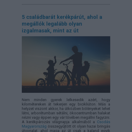
5 családbarát kerékpárút, ahol a
megállók legalább olyan
izgalmasak, mint az út
Nem minden gyerek lelkesedik azért, hogy
kilométereken át tekerjen egy bicikliúton. Más a
helyzet viszont akkor, ha útközben bölényeket lehet
látni, arborétumban sétálni, ökocentrumban halakat
nézni vagy éppen egy vár tövében megállni fagyizni.
A kerékpározás világnapja alkalmából a
Csodás
Magyarország
összegyűjtött öt olyan hazai bringás
útvonalat, ahol maga az út csak a kaland egyik