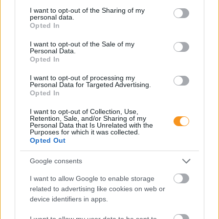
not limited to your visit or usage behaviour. You may click to
I want to opt-out of the Sharing of my
personal data.
grant or deny consent to Google and its third-party tags to
Opted In
use your data for below specified purposes in below Google
consent section.
I want to opt-out of the Sale of my
Personal Data.
A szülők sokfélék, de abban legtöbben
Opted In
egyetértenek: nem szeretnék, ha a tanár kiabálna
gyermekükkel az iskolában. Ám ha egy
I want to opt-out of processing my
pedagógusnak egyszerre több, mint húsz
Personal Data for Targeted Advertising.
gyermeket kell fegyelmeznie, segítség és korszerű
Opted In
módszertani eszköztár nélkül könnyen
eszköztelennek érezheti magát, ennek pedig
gyakran a kiabálás a következménye.
I want to opt-out of Collection, Use,
Erre (is) kínál megoldást a
Pozitív Fegyelmezés az
Retention, Sale, and/or Sharing of my
iskolában
módszertana, amelyet az elmúlt két
Personal Data that Is Unrelated with the
évben egy Erasmus+ partnerségi projekt keretében
Purposes for which it was collected.
próbáltak ki hat európai ország iskoláiban, a makói
Opted Out
Szignum Iskola
vezetésével.
Google consents
Pelusos gyerek az oviban: Minden
óvodának biztosítania kell a
I want to allow Google to enable storage
related to advertising like cookies on web or
pelenkás gyerekek fogadását?
device identifiers in apps.
I want to allow my user data to be sent to