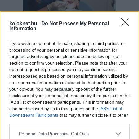
koloknet.hu -
Do Not Process My Personal
Information
A gyermekek és fiatalok körében ma már 65–75
százalékra tehető a harapási rendellenességek
If you wish to opt-out of the sale, sharing to third parties, or
aránya, vagyis szinte minden második–harmadik
gyerek érintett. A harapási problémák lassan, évek
processing of your personal or sensitive information for
alatt alakulnak ki, ezért nem feltűnőek, és a szülők
targeted advertising by us, please use the below opt-out
gyakran csak akkor veszik észre őket, amikor már
section to confirm your selection. Please note that after your
sokkal nehezebb hatékonyan
beavatkozni. Fogorvos tanácsai.
opt-out request is processed you may continue seeing
interest-based ads based on personal information utilized by
us or personal information disclosed to third parties prior to
your opt-out. You may separately opt-out of the further
Másképp is lehet: Pozitív
disclosure of your personal information by third parties on the
Fegyelmezés az iskolában
IAB’s list of downstream participants. This information may
also be disclosed by us to third parties on the
IAB’s List of
Downstream Participants
that may further disclose it to other
third parties.
Please note that this website/app uses one or more Google
Personal Data Processing Opt Outs
services and may gather and store information including but