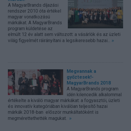
A MagyarBrands díjazási
rendszer 2010 óta értékel
magyar vonatkozású
márkákat. A MagyarBrands
program küldetése az
elmúlt 12 év alatt sem változott: a vásárlók és az üzleti
»
világ figyelmét ráirányítani a legsikeresebb hazai...
Megvannak a
győztesek!-
MagyarBrands 2018
A MagyarBrands program
idén kilencedik alkalommal
értékelte a kiváló magyar márkákat: a fogyasztói, üzleti
és innovatív kategóriában kiválóan teljesítő hazai
márkák 2018-ban először munkáltatóként is
»
megmérettethették magukat.