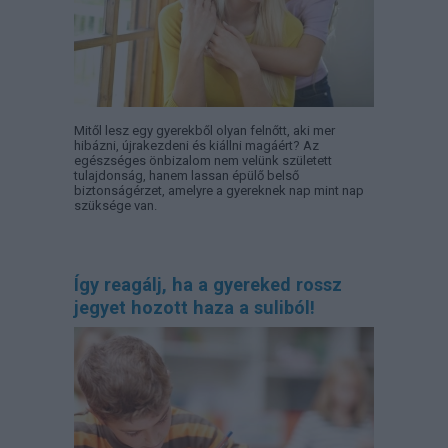
Mitől lesz egy gyerekből olyan felnőtt, aki mer
hibázni, újrakezdeni és kiállni magáért? Az
egészséges önbizalom nem velünk született
tulajdonság, hanem lassan épülő belső
biztonságérzet, amelyre a gyereknek nap mint nap
szüksége van.
Így reagálj, ha a gyereked rossz
jegyet hozott haza a suliból!