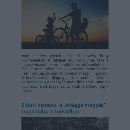
Nem minden gyerek lelkesedik azért, hogy
kilométereken át tekerjen egy bicikliúton. Más a
helyzet viszont akkor, ha útközben bölényeket lehet
látni, arborétumban sétálni, ökocentrumban halakat
nézni vagy éppen egy vár tövében megállni fagyizni.
A kerékpározás világnapja alkalmából a
Csodás
Magyarország
összegyűjtött öt olyan hazai bringás
útvonalat, ahol maga az út csak a kaland egyik
része.
Eltűnt kamasz: a „világgá megyek”
tragédiába is torkollhat