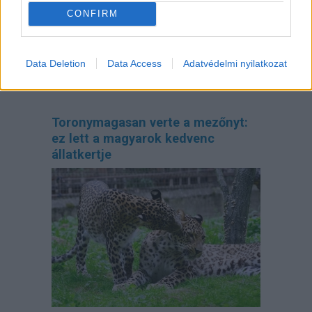
CONFIRM
Data Deletion
Data Access
Adatvédelmi nyilatkozat
Toronymagasan verte a mezőnyt:
ez lett a magyarok kedvenc
állatkertje