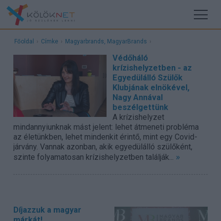
Főoldal
›
Címke
›
Magyarbrands, MagyarBrands
›
Védőháló
krízishelyzetben - az
Egyedülálló Szülők
Klubjának elnökével,
Nagy Annával
beszélgettünk
A krízishelyzet
mindannyiunknak mást jelent: lehet átmeneti probléma
az életünkben, lehet mindenkit érintő, mint egy Covid-
járvány. Vannak azonban, akik egyedülálló szülőként,
»
szinte folyamatosan krízishelyzetben találják...
Díjazzuk a magyar
márkát!