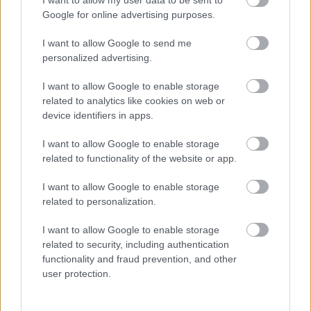
Google for online advertising purposes.
I want to allow Google to send me
personalized advertising.
I want to allow Google to enable storage
related to analytics like cookies on web or
device identifiers in apps.
Minden esetben kötelessége-e az óvodának
pelenkás gyermeket fogadni? Milyen higiénés
I want to allow Google to enable storage
szabályokat kötelező betartani a pelenkázó
related to functionality of the website or app.
helyiségben? Mi a helyzet az sni-s pelenkás
gyermekekkel, akiknél gyakrabban előfordulhat,
hogy a szobatisztasági gondok még fokozottabb
I want to allow Google to enable storage
odafigyelést igényelnek. Utánajártunk.
related to personalization.
Folyton öntöget, gyúr és tapicskol?
I want to allow Google to enable storage
10 szenzoros játék, amit imádni
related to security, including authentication
fog az óvodás
functionality and fraud prevention, and other
user protection.