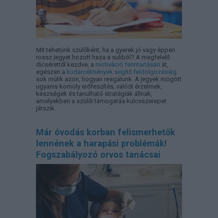
Mit tehetünk szülőként, ha a gyerek jó vagy éppen
rossz jegyet hozott haza a suliból? A megfelelő
dicsérettől kezdve, a
motiváció fenntartásán
át,
egészen a
kudarcélmények segítő feldolgozásáig
sok múlik azon, hogyan reagálunk. A jegyek mögött
ugyanis komoly erőfeszítés, valódi érzelmek,
készségek és tanulható stratégiák állnak,
amelyekben a szülői támogatás kulcsszerepet
játszik.
Már óvodás korban felismerhetők
lennének a harapási problémák!
Fogszabályozó orvos tanácsai