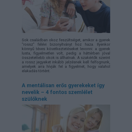
Sok családban okoz feszültséget, amikor a gyerek
"rossz" félévi bizonyítványt hoz haza. Ilyenkor
könnyű téves következtetéseket levonni: a gyerek
lusta, figyelmetlen volt, pedig a háttérben jóval
összetettebb okok is állhatnak. A szakértők szerint
a rossz jegyeket inkább jelzésnek kell felfognunk,
amelyek arra hívják fel a figyelmet, hogy valahol
elakadás történt.
A mentálisan erős gyerekeket így
nevelik – 4 fontos szemlélet
szülőknek