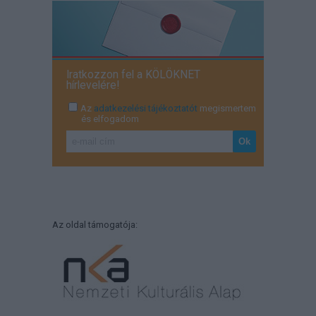
Iratkozzon fel a KÖLÖKNET
hírlevelére!
Az
adatkezelési tájékoztatót
megismertem
és elfogadom
Az oldal támogatója: