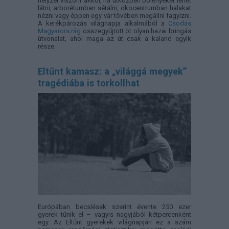
helyzet viszont akkor, ha útközben bölényeket lehet
látni, arborétumban sétálni, ökocentrumban halakat
nézni vagy éppen egy vár tövében megállni fagyizni.
A kerékpározás világnapja alkalmából a
Csodás
Magyarország
összegyűjtött öt olyan hazai bringás
útvonalat, ahol maga az út csak a kaland egyik
része.
Eltűnt kamasz: a „világgá megyek”
tragédiába is torkollhat
Európában becslések szerint évente 250 ezer
gyerek tűnik el – vagyis nagyjából kétpercenként
egy. Az Eltűnt gyerekek világnapján ez a szám