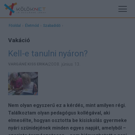
Főoldal
›
Életmód
›
Szabadidő
›
Vakáció
Kell-e tanulni nyáron?
2008. június 13.
VARGÁNÉ KISS ERIKA
|
Nem olyan egyszerű ez a kérdés, mint amilyen régi.
Találkoztam olyan pedagógus kollégával, aki
elmesélte, hogyan osztotta be kisiskolás gyermeke
nyári szünidejének minden egyes napját, amelyből –