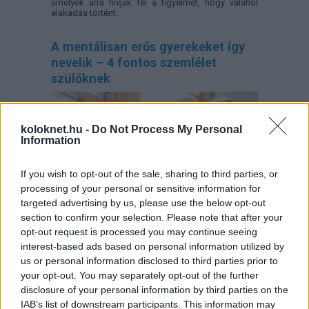
amelyek arra hívják fel a figyelmet, hogy valahol
elakadás történt.
A mentálisan erős gyerekeket így
nevelik – 4 fontos szemlélet
szülőknek
koloknet.hu -
Do Not Process My Personal
Information
If you wish to opt-out of the sale, sharing to third parties, or
processing of your personal or sensitive information for
targeted advertising by us, please use the below opt-out
section to confirm your selection. Please note that after your
opt-out request is processed you may continue seeing
Mitől lesz egy gyerekből olyan felnőtt, aki mer
interest-based ads based on personal information utilized by
hibázni, újrakezdeni és kiállni magáért? Az
us or personal information disclosed to third parties prior to
egészséges önbizalom nem velünk született
your opt-out. You may separately opt-out of the further
tulajdonság, hanem lassan épülő belső
biztonságérzet, amelyre a gyereknek nap mint nap
disclosure of your personal information by third parties on the
szüksége van.
IAB’s list of downstream participants. This information may