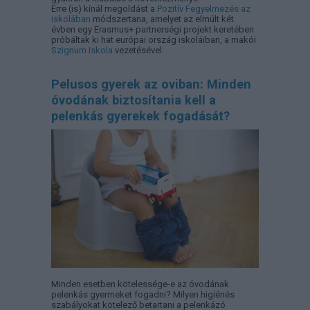
Erre (is) kínál megoldást a
Pozitív Fegyelmezés az
iskolában
módszertana, amelyet az elmúlt két
évben egy Erasmus+ partnerségi projekt keretében
próbáltak ki hat európai ország iskoláiban, a makói
Szignum Iskola
vezetésével.
Pelusos gyerek az oviban: Minden
óvodának biztosítania kell a
pelenkás gyerekek fogadását?
Minden esetben kötelessége-e az óvodának
pelenkás gyermeket fogadni? Milyen higiénés
szabályokat kötelező betartani a pelenkázó