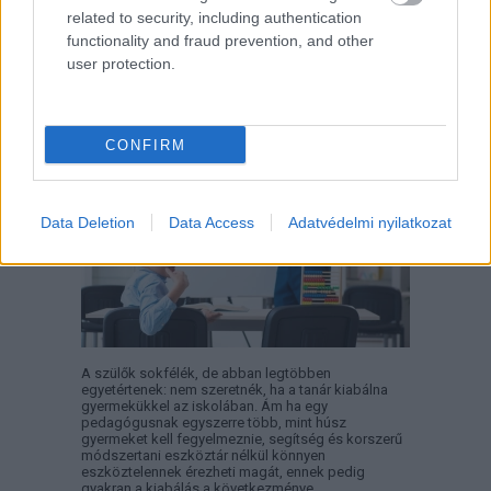
related to security, including authentication
functionality and fraud prevention, and other
user protection.
Másképp is lehet: Pozitív
Fegyelmezés az iskolában
CONFIRM
Data Deletion
Data Access
Adatvédelmi nyilatkozat
A szülők sokfélék, de abban legtöbben
egyetértenek: nem szeretnék, ha a tanár kiabálna
gyermekükkel az iskolában. Ám ha egy
pedagógusnak egyszerre több, mint húsz
gyermeket kell fegyelmeznie, segítség és korszerű
módszertani eszköztár nélkül könnyen
eszköztelennek érezheti magát, ennek pedig
gyakran a kiabálás a következménye.