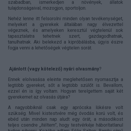
szabadban, ismerkedjen a növények, állatok
tulajdonságaival, mozogjon, sportoljon.
Nehéz lenne itt felsorolni minden olyan tevékenységet,
melyeket a gyerekek általában nagy élvezettel
végeznek, és amelyeken keresztül végtelenül sok
tapasztalatra tehetnek szert, gazdagodhatnak,
tanulhatnak. Aki belekezd a kipróbálásba, úgyis észre
fogja venni a lehetőségek végtelen sorát.
Ajánlott (vagy kötelező) nyári olvasmány
?
Ennek elolvasása eleinte meglehetősen nyomasztja a
legtöbb gyereket, sőt a legtöbb szülőt is. Bevallom,
ezzel én is így voltam. Hogyan terelgettem saját két
gyerekemet az olvasás útjára?
A nagyobbiknál csak egy aprócska lökésre volt
szükség. Mivel kistestvére még óvodás korú volt, és
ebéd után minden nap aludt egy órát, a másodikost
teljes csendre „ítéltem”, hogy testvérkéje háborítatlanul
tudjon pihenni. Kezébe adtam Félix Salten: Bambi című