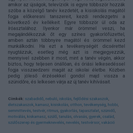
amikor az újságok, televíziók is egyre többször hozzák
szóba a közelgő tanév kezdetét, a kisiskolás magától
fogja előkeresni tanszereit, kezdi rendezgetni a
következő év kellékeit. Egyre többször ül oda az
íróasztalához. Ilyenkor már örömmel veszi, ha
megajándékozzuk őt egy színes gyakorlófüzettel,
amiben aztán többnyire magától és örömmel kezd
munkálkodni. Ha ezt a tevékenységét dicsérettel
nyugtázzuk, esetleg még azt is megjegyezzük,
mennyivel szebben ír most, mint a tanév végén, akkor
biztos, hogy teljesen önállóan, és óriási lelkesedéssel
fogja visszaedzeni magát az iskolai életbe. Közben
pedig jóleső érzésekkel gondol majd vissza a
szünidőre, és lelkesen várja az új tanév kihívásait.
Címkék:
szabadidő
,
nebuló
,
iskolás
,
fejlődési szakaszok
,
életszakaszok
,
kamasz
,
kisiskolás
,
otthon
,
tevékenység
,
hobbi
,
semmittevés
,
testvér
,
ritmus
,
gyakorlás
,
tapasztalat
,
szünidő
,
motiválás
,
kiskamasz
,
szülő
,
tanulás
,
olvasás
,
gyerek
,
család
,
szülőszerep és gyermeknevelés
,
nevelés
,
testvérsor
,
vakáció