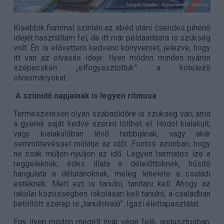
Kisebbik fiammal szintén az ebéd utáni csendes pihenő
idejét használtam fel, de itt már példaadásra is szükség
volt. Én is elővettem kedvenc könyvemet, jelezve, hogy
itt van az olvasás ideje. Ilyen módon minden nyáron
szépecskén „elfogyasztottuk” a kötelező
olvasmányokat.
A szünidő napjainak is legyen ritmusa
Természetesen olyan szabadidőre is szükség van, amit
a gyerek saját kedve szerint tölthet el. Hódol kialakult,
vagy kialakulóban lévő hobbijának, vagy akár
semmittevéssel múlatja az időt. Fontos azonban, hogy
ne csak múljon-nyúljon az idő. Legyen harmatos íze a
reggeleknek, édes illata a délelőttöknek, hűsítő
hangulata a délutánoknak, meleg lehelete a családi
estéknek. Mert ezt is tanulni, tanítani kell. Ahogy az
iskolai közösségben iskolásan kell tanulni, a családban
betöltött szerep is „tanulnivaló”. Igazi élettapasztalat.
Egy ilyen módon megélt nyár vége felé, augusztusban,