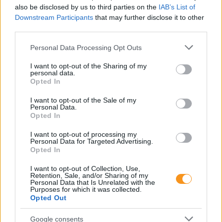
also be disclosed by us to third parties on the
IAB’s List of
Downstream Participants
that may further disclose it to other
third parties.
Így reagálj, ha a gyereked rossz
jegyet hozott haza a suliból!
Please note that this website/app uses one or more Google
Personal Data Processing Opt Outs
services and may gather and store information including but
not limited to your visit or usage behaviour. You may click to
I want to opt-out of the Sharing of my
personal data.
grant or deny consent to Google and its third-party tags to
Opted In
use your data for below specified purposes in below Google
consent section.
I want to opt-out of the Sale of my
Personal Data.
Opted In
I want to opt-out of processing my
Personal Data for Targeted Advertising.
Opted In
Mit tehetünk szülőként, ha a gyerek jó vagy éppen
I want to opt-out of Collection, Use,
rossz jegyet hozott haza a suliból? A megfelelő
Retention, Sale, and/or Sharing of my
dicsérettől kezdve, a
motiváció fenntartásán
át,
Personal Data that Is Unrelated with the
egészen a
kudarcélmények segítő feldolgozásáig
Purposes for which it was collected.
sok múlik azon, hogyan reagálunk. A jegyek mögött
Opted Out
ugyanis komoly erőfeszítés, valódi érzelmek,
készségek és tanulható stratégiák állnak,
amelyekben a szülői támogatás kulcsszerepet
Google consents