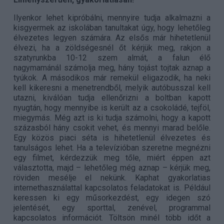
Ilyenkor lehet kipróbálni, mennyire tudja alkalmazni a
kisgyermek az iskolában tanultakat úgy, hogy lehetőleg
élvezetes legyen számára. Az elsős már hihetetlenül
élvezi, ha a zöldségesnél őt kérjük meg, rakjon a
szatyrunkba 10-12 szem almát, a falun élő
nagymamánál számolja meg, hány tojást tojtak aznap a
tyúkok. A másodikos már remekül eligazodik, ha neki
kell kikeresni a menetrendből, melyik autóbusszal kell
utazni, kiválóan tudja ellenőrizni a boltban kapott
nyugtán, hogy mennyibe is került az a csokoládé, tejföl,
miegymás. Még azt is ki tudja számolni, hogy a kapott
százasból hány csokit vehet, és mennyi marad belőle.
Egy közös piaci séta is hihetetlenül élvezetes és
tanulságos lehet. Ha a televízióban szeretne megnézni
egy filmet, kérdezzük meg tőle, miért éppen azt
választotta, majd – lehetőleg még aznap – kérjük meg,
röviden mesélje el nekünk. Kaphat gyakorlatias
internethasználattal kapcsolatos feladatokat is. Például
keressen ki egy műsorkezdést, egy idegen szó
jelentését, egy sporttal, zenével, programmal
kapcsolatos információt. Töltsön minél több időt a