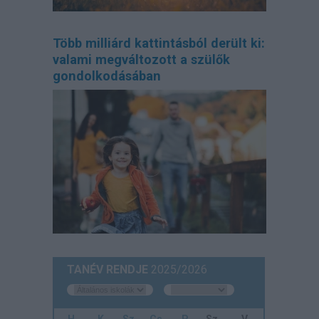
Több milliárd kattintásból derült ki:
valami megváltozott a szülők
gondolkodásában
TANÉV RENDJE
2025/2026
H.
K.
Sz.
Cs.
P.
Sz.
V.