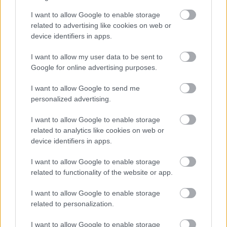
játszik.
I want to allow Google to enable storage
Már óvodás korban felismerhetők
related to advertising like cookies on web or
lennének a harapási problémák!
device identifiers in apps.
Fogszabályozó orvos tanácsai
I want to allow my user data to be sent to
Google for online advertising purposes.
I want to allow Google to send me
personalized advertising.
I want to allow Google to enable storage
related to analytics like cookies on web or
device identifiers in apps.
I want to allow Google to enable storage
A gyermekek és fiatalok körében ma már 65–75
related to functionality of the website or app.
százalékra tehető a harapási rendellenességek
aránya, vagyis szinte minden második–harmadik
I want to allow Google to enable storage
gyerek érintett. A harapási problémák lassan, évek
alatt alakulnak ki, ezért nem feltűnőek, és a szülők
related to personalization.
gyakran csak akkor veszik észre őket, amikor már
sokkal nehezebb hatékonyan
I want to allow Google to enable storage
beavatkozni. Fogorvos tanácsai.