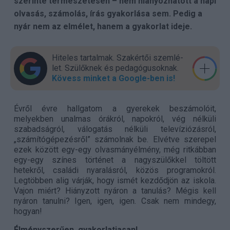
szerinte természetesen – nem hiányozhatott a napi
olvasás, számolás, írás gyakorlása sem. Pedig a
nyár nem az elmélet, hanem a gyakorlat ideje.
Hiteles tartalmak. Szakér­tői szem­lé­
let. Szülők­nek és pedagógu­sok­nak.
Kövess minket a Google-ben is!
Évről évre hallgatom a gyerekek beszámolóit,
melyekben unalmas órákról, napokról, vég nélküli
szabadságról, válogatás nélküli televíziózásról,
„számítógépezésről” számolnak be. Elvétve szerepel
ezek között egy-egy olvasmányélmény, még ritkábban
egy-egy színes történet a nagyszülőkkel töltött
hetekről, családi nyaralásról, közös programokról.
Legtöbben alig várják, hogy ismét kezdődjön az iskola.
Vajon miért? Hiányzott nyáron a tanulás? Mégis kell
nyáron tanulni? Igen, igen, igen. Csak nem mindegy,
hogyan!
Élményszerűen, gyakorlatiasan!