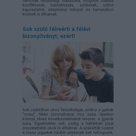
nemcsak rendőrségi statisztika: mögötte családi
konfliktusok, bántalmazás, szökések, online
kapcsolatok, intézményi hiányok és kamaszkori
krízisek is állhatnak.
Sok szülő félreérti a félévi
bizonyítványt, ezért!
Sok családban okoz feszültséget, amikor a gyerek
"rossz" félévi bizonyítványt hoz haza. Ilyenkor
könnyű téves következtetéseket levonni: a gyerek
lusta, figyelmetlen volt, pedig a háttérben jóval
összetettebb okok is állhatnak. A szakértők szerint
a rossz jegyeket inkább jelzésnek kell felfognunk,