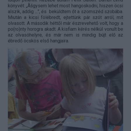
könyvét: „Ãšgysem lehet most hangoskodni, hiszen öcsi
alszik, addig ...”, és
beküldtem őt a szomszéd szobába.
Miután a kicsi fölébredt, ejtettünk pár szót arról, mit
olvasott. A második héttől már észrevehető volt, hogy a
po(ro)nty horogra akadt. A kisfiam kérés nélkül vonult be
az olvasóhelyre, és már nem is mindig bújt elő az
ébredő öcskös első hangjaira.