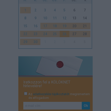
1
2
3
4
5
6
7
8
9
10
11
12
13
14
15
16
17
18
19
20
21
22
23
24
25
26
27
28
29
30
1
2
3
4
5
Iratkozzon fel a KÖLÖKNET
hírlevelére!
Az
adatkezelési tájékoztatót
megismertem
és elfogadom