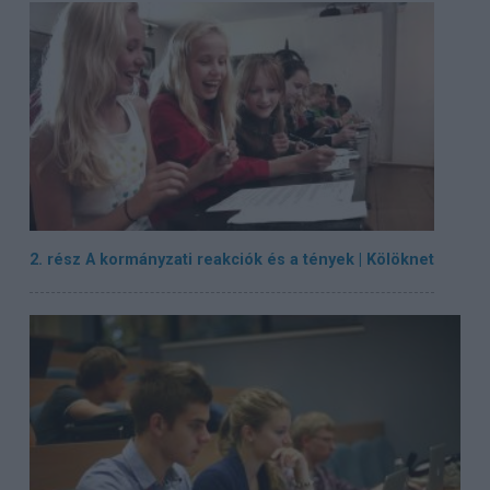
2. rész A kormányzati reakciók és a tények | Kölöknet