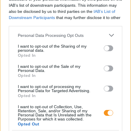
ugyanis komoly erőfeszítés, valódi érzelmek,
IAB’s list of downstream participants. This information may
készségek és tanulható stratégiák állnak,
amelyekben a szülői támogatás kulcsszerepet
also be disclosed by us to third parties on the
IAB’s List of
játszik.
Downstream Participants
that may further disclose it to other
third parties.
Már óvodás korban felismerhetők
Please note that this website/app uses one or more Google
lennének a harapási problémák!
Personal Data Processing Opt Outs
services and may gather and store information including but
Fogszabályozó orvos tanácsai
not limited to your visit or usage behaviour. You may click to
I want to opt-out of the Sharing of my
personal data.
grant or deny consent to Google and its third-party tags to
Opted In
use your data for below specified purposes in below Google
consent section.
I want to opt-out of the Sale of my
Personal Data.
Opted In
I want to opt-out of processing my
Personal Data for Targeted Advertising.
Opted In
I want to opt-out of Collection, Use,
Retention, Sale, and/or Sharing of my
A gyermekek és fiatalok körében ma már 65–75
Personal Data that Is Unrelated with the
százalékra tehető a harapási rendellenességek
Purposes for which it was collected.
aránya, vagyis szinte minden második–harmadik
Opted Out
gyerek érintett. A harapási problémák lassan, évek
alatt alakulnak ki, ezért nem feltűnőek, és a szülők