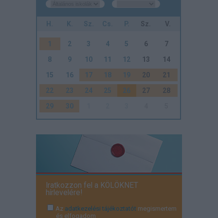
H.
K.
Sz.
Cs.
P.
Sz.
V.
1
2
3
4
5
6
7
8
9
10
11
12
13
14
15
16
17
18
19
20
21
22
23
24
25
26
27
28
29
30
1
2
3
4
5
Iratkozzon fel a KÖLÖKNET
hírlevelére!
Az
adatkezelési tájékoztatót
megismertem
és elfogadom