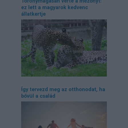
Toronymagasan verte a mezőnyt:
ez lett a magyarok kedvenc
állatkertje
Így tervezd meg az otthonodat, ha
bővül a család