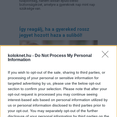
tulajdonság, hanem lassan épülő belső
biztonságérzet, amelyre a gyereknek nap mint nap
szüksége van.
Így reagálj, ha a gyereked rossz
jegyet hozott haza a suliból!
koloknet.hu -
Do Not Process My Personal
Information
If you wish to opt-out of the sale, sharing to third parties, or
processing of your personal or sensitive information for
targeted advertising by us, please use the below opt-out
section to confirm your selection. Please note that after your
opt-out request is processed you may continue seeing
Mit tehetünk szülőként, ha a gyerek jó vagy éppen
interest-based ads based on personal information utilized by
rossz jegyet hozott haza a suliból? A megfelelő
us or personal information disclosed to third parties prior to
dicsérettől kezdve, a
motiváció fenntartásán
át,
egészen a
kudarcélmények segítő feldolgozásáig
your opt-out. You may separately opt-out of the further
sok múlik azon, hogyan reagálunk. A jegyek mögött
disclosure of your personal information by third parties on the