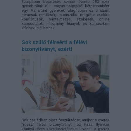
Európában becslések szerint évente 250 ezer
gyerek tűnik el – vagyis nagyjából kétpercenként
egy. Az Eltűnt gyerekek világnapján ez a szám
nemcsak rendőrségi statisztika: mögötte családi
konfliktusok, bántalmazás, szökések, online
kapcsolatok, intézményi hiányok és kamaszkori
krízisek is állhatnak.
Sok szülő félreérti a félévi
bizonyítványt, ezért!
Sok családban okoz feszültséget, amikor a gyerek
"rossz" félévi bizonyítványt hoz haza. Ilyenkor
könnyű téves következtetéseket levonni: a gyerek