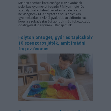
Minden esetben kötelessége-e az óvodának
pelenkás gyermeket fogadni? Milyen higiénés
szabályokat kötelező betartani a pelenkázó
helyiségben? Mi a helyzet az sni-s pelenkás
gyermekekkel, akiknél gyakrabban előfordulhat,
hogy a szobatisztasági gondok még fokozottabb
odafigyelést igényelnek. Utánajártunk.
Folyton öntöget, gyúr és tapicskol?
10 szenzoros játék, amit imádni
fog az óvodás