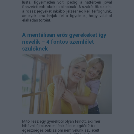
lusta, figyelmetlen volt, pedig a háttérben jóval
összetettebb okok is állhatnak. A szakértők szerint
a rossz jegyeket inkább jelzésnek kell felfognunk,
amelyek arra hívják fel a figyelmet, hogy valahol
elakadás történt.
A mentálisan erős gyerekeket így
nevelik – 4 fontos szemlélet
szülőknek
Mitől lesz egy gyerekből olyan felnőtt, aki mer
hibázni, újrakezdeni és kiállni magáért? Az
egészséges önbizalom nem velünk született