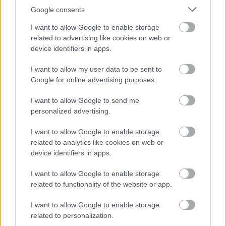
gyakran csak akkor veszik észre őket, amikor már
Google consents
sokkal nehezebb hatékonyan
beavatkozni. Fogorvos tanácsai.
I want to allow Google to enable storage
related to advertising like cookies on web or
device identifiers in apps.
Másképp is lehet: Pozitív
I want to allow my user data to be sent to
Fegyelmezés az iskolában
Google for online advertising purposes.
I want to allow Google to send me
personalized advertising.
I want to allow Google to enable storage
related to analytics like cookies on web or
device identifiers in apps.
I want to allow Google to enable storage
related to functionality of the website or app.
A szülők sokfélék, de abban legtöbben
egyetértenek: nem szeretnék, ha a tanár kiabálna
I want to allow Google to enable storage
gyermekükkel az iskolában. Ám ha egy
related to personalization.
pedagógusnak egyszerre több, mint húsz