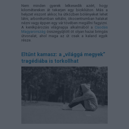
Nem minden gyerek lelkesedik azért, hogy
kilométereken át tekerjen egy bicikliúton. Más a
helyzet viszont akkor, ha útközben bölényeket lehet
látni, arborétumban sétálni, ökocentrumban halakat
nézni vagy éppen egy vár tövében megállni fagyizni.
A kerékpározás világnapja alkalmából a
Csodás
Magyarország
összegyűjtött öt olyan hazai bringás
útvonalat, ahol maga az út csak a kaland egyik
része.
Eltűnt kamasz: a „világgá megyek”
tragédiába is torkollhat