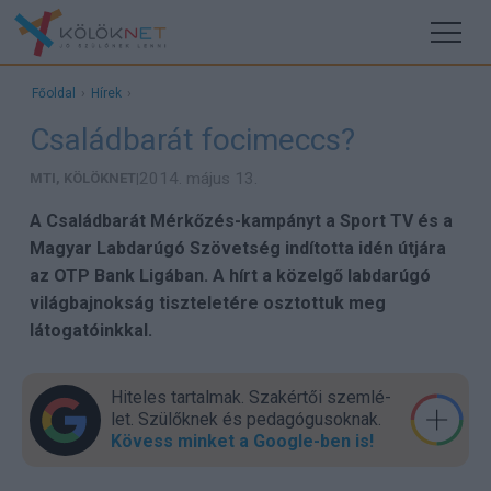
Főoldal
›
Hírek
›
Családbarát focimeccs?
2014. május 13.
MTI, KÖLÖKNET
|
A Családbarát Mérkőzés-kampányt a Sport TV és a
Magyar Labdarúgó Szövetség indította idén útjára
az OTP Bank Ligában. A hírt a közelgő labdarúgó
világbajnokság tiszteletére osztottuk meg
látogatóinkkal.
Hiteles tartalmak. Szakér­tői szem­lé­
let. Szülők­nek és pedagógu­sok­nak.
Kövess minket a Google-ben is!