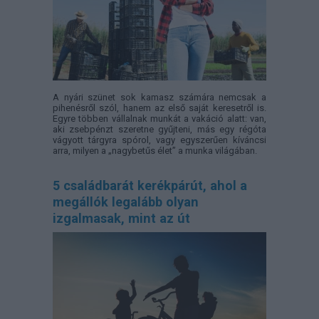
A nyári szünet sok kamasz számára nemcsak a
pihenésről szól, hanem az első saját keresetről is.
Egyre többen vállalnak munkát a vakáció alatt: van,
aki zsebpénzt szeretne gyűjteni, más egy régóta
vágyott tárgyra spórol, vagy egyszerűen kíváncsi
arra, milyen a „nagybetűs élet” a munka világában.
5 családbarát kerékpárút, ahol a
megállók legalább olyan
izgalmasak, mint az út