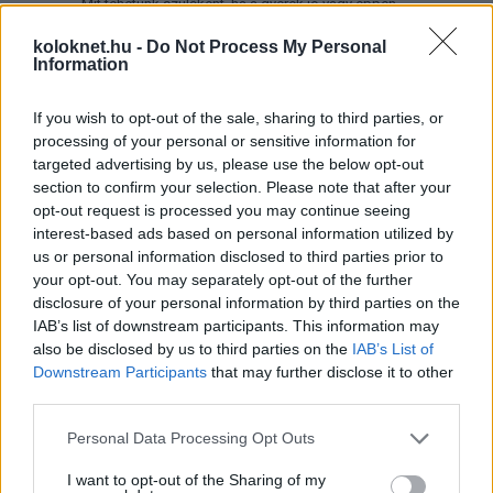
Mit tehetünk szülőként, ha a gyerek jó vagy éppen
rossz jegyet hozott haza a suliból? A megfelelő
dicsérettől kezdve, a
motiváció fenntartásán
át,
koloknet.hu -
Do Not Process My Personal
egészen a
kudarcélmények segítő feldolgozásáig
Information
sok múlik azon, hogyan reagálunk. A jegyek mögött
ugyanis komoly erőfeszítés, valódi érzelmek,
készségek és tanulható stratégiák állnak,
If you wish to opt-out of the sale, sharing to third parties, or
amelyekben a szülői támogatás kulcsszerepet
játszik.
processing of your personal or sensitive information for
targeted advertising by us, please use the below opt-out
section to confirm your selection. Please note that after your
opt-out request is processed you may continue seeing
Már óvodás korban felismerhetők
interest-based ads based on personal information utilized by
lennének a harapási problémák!
us or personal information disclosed to third parties prior to
Fogszabályozó orvos tanácsai
your opt-out. You may separately opt-out of the further
disclosure of your personal information by third parties on the
IAB’s list of downstream participants. This information may
also be disclosed by us to third parties on the
IAB’s List of
Downstream Participants
that may further disclose it to other
third parties.
Please note that this website/app uses one or more Google
Personal Data Processing Opt Outs
services and may gather and store information including but
not limited to your visit or usage behaviour. You may click to
I want to opt-out of the Sharing of my