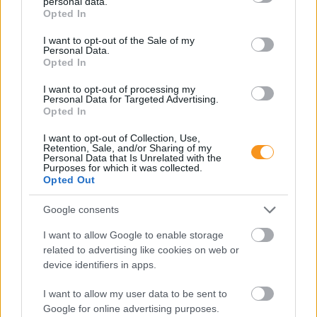
personal data.
grant or deny consent to Google and its third-party tags to
Opted In
use your data for below specified purposes in below Google
A gyermekek és fiatalok körében ma már 65–75
consent section.
I want to opt-out of the Sale of my
százalékra tehető a harapási rendellenességek
Personal Data.
aránya, vagyis szinte minden második–harmadik
Opted In
gyerek érintett. A harapási problémák lassan, évek
alatt alakulnak ki, ezért nem feltűnőek, és a szülők
gyakran csak akkor veszik észre őket, amikor már
I want to opt-out of processing my
sokkal nehezebb hatékonyan
Personal Data for Targeted Advertising.
beavatkozni. Fogorvos tanácsai.
Opted In
I want to opt-out of Collection, Use,
Másképp is lehet: Pozitív
Retention, Sale, and/or Sharing of my
Fegyelmezés az iskolában
Personal Data that Is Unrelated with the
Purposes for which it was collected.
Opted Out
Google consents
I want to allow Google to enable storage
related to advertising like cookies on web or
device identifiers in apps.
I want to allow my user data to be sent to
Google for online advertising purposes.