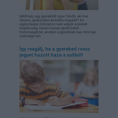
Mitől lesz egy gyerekből olyan felnőtt, aki mer
hibázni, újrakezdeni és kiállni magáért? Az
egészséges önbizalom nem velünk született
tulajdonság, hanem lassan épülő belső
biztonságérzet, amelyre a gyereknek nap mint nap
szüksége van.
Így reagálj, ha a gyereked rossz
jegyet hozott haza a suliból!