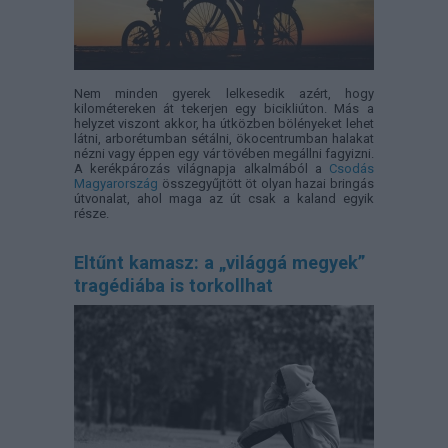
Nem minden gyerek lelkesedik azért, hogy
kilométereken át tekerjen egy bicikliúton. Más a
helyzet viszont akkor, ha útközben bölényeket lehet
látni, arborétumban sétálni, ökocentrumban halakat
nézni vagy éppen egy vár tövében megállni fagyizni.
A kerékpározás világnapja alkalmából a
Csodás
Magyarország
összegyűjtött öt olyan hazai bringás
útvonalat, ahol maga az út csak a kaland egyik
része.
Eltűnt kamasz: a „világgá megyek”
tragédiába is torkollhat