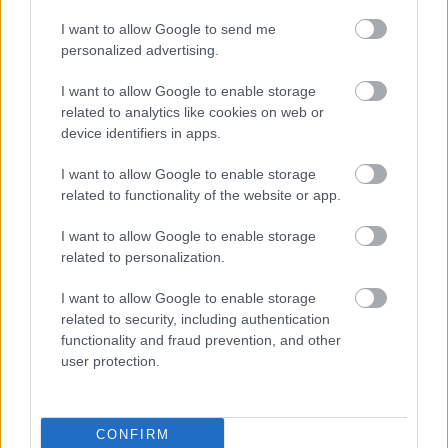
A szülők sokfélék, de abban legtöbben
I want to allow Google to send me
egyetértenek: nem szeretnék, ha a tanár kiabálna
gyermekükkel az iskolában. Ám ha egy
personalized advertising.
pedagógusnak egyszerre több, mint húsz
gyermeket kell fegyelmeznie, segítség és korszerű
I want to allow Google to enable storage
módszertani eszköztár nélkül könnyen
eszköztelennek érezheti magát, ennek pedig
related to analytics like cookies on web or
gyakran a kiabálás a következménye.
device identifiers in apps.
Erre (is) kínál megoldást a
Pozitív Fegyelmezés az
iskolában
módszertana, amelyet az elmúlt két
évben egy Erasmus+ partnerségi projekt keretében
I want to allow Google to enable storage
próbáltak ki hat európai ország iskoláiban, a makói
related to functionality of the website or app.
Szignum Iskola
vezetésével.
I want to allow Google to enable storage
Pelusos gyerek az oviban: Minden
related to personalization.
óvodának biztosítania kell a
pelenkás gyerekek fogadását?
I want to allow Google to enable storage
related to security, including authentication
functionality and fraud prevention, and other
user protection.
CONFIRM