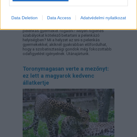
Data Deletion
Data Access
Adatvédelmi nyilatkozat
Minden esetben kötelessége-e az óvodának
pelenkás gyermeket fogadni? Milyen higiénés
szabályokat kötelező betartani a pelenkázó
helyiségben? Mi a helyzet az sni-s pelenkás
gyermekekkel, akiknél gyakrabban előfordulhat,
hogy a szobatisztasági gondok még fokozottabb
odafigyelést igényelnek. Utánajártunk.
Toronymagasan verte a mezőnyt:
ez lett a magyarok kedvenc
állatkertje