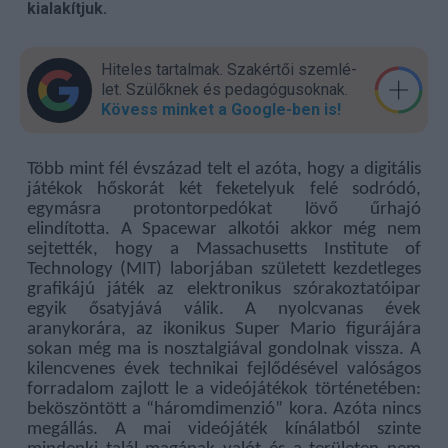
kialakítjuk.
Hiteles tartalmak. Szakér­tői szem­lé­
let. Szülők­nek és pedagógu­sok­nak.
Kövess minket a Google-ben is!
Több mint fél évszázad telt el azóta, hogy a digitális
játékok hőskorát két feketelyuk felé sodródó,
egymásra protontorpedókat lövő űrhajó
elindította. A Spacewar alkotói akkor még nem
sejtették, hogy a Massachusetts Institute of
Technology (MIT) laborjában született kezdetleges
grafikájú játék az elektronikus szórakoztatóipar
egyik ősatyjává válik. A nyolcvanas évek
aranykorára, az ikonikus Super Mario figurájára
sokan még ma is nosztalgiával gondolnak vissza. A
kilencvenes évek technikai fejlődésével valóságos
forradalom zajlott le a videójátékok történetében:
beköszöntött a “háromdimenzió” kora. Azóta nincs
megállás. A mai videójáték kínálatból szinte