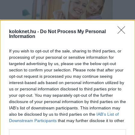
koloknet.hu -
Do Not Process My Personal
Information
If you wish to opt-out of the sale, sharing to third parties, or
Mitől lesz egy gyerekből olyan felnőtt, aki mer
processing of your personal or sensitive information for
hibázni, újrakezdeni és kiállni magáért? Az
targeted advertising by us, please use the below opt-out
egészséges önbizalom nem velünk született
section to confirm your selection. Please note that after your
tulajdonság, hanem lassan épülő belső
biztonságérzet, amelyre a gyereknek nap mint nap
opt-out request is processed you may continue seeing
szüksége van.
interest-based ads based on personal information utilized by
us or personal information disclosed to third parties prior to
your opt-out. You may separately opt-out of the further
disclosure of your personal information by third parties on the
Így reagálj, ha a gyereked rossz
IAB’s list of downstream participants. This information may
jegyet hozott haza a suliból!
also be disclosed by us to third parties on the
IAB’s List of
Downstream Participants
that may further disclose it to other
third parties.