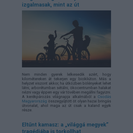
izgalmasak, mint az út
Nem minden gyerek lelkesedik azért, hogy
kilométereken át tekerjen egy bicikliúton. Más a
helyzet viszont akkor, ha útközben bölényeket lehet
látni, arborétumban sétálni, ökocentrumban halakat
nézni vagy éppen egy vár tövében megállni fagyizni.
A kerékpározás világnapja alkalmából a
Csodás
Magyarország
összegyűjtött öt olyan hazai bringás
útvonalat, ahol maga az út csak a kaland egyik
része.
Eltűnt kamasz: a „világgá megyek”
tragédiába is torkollhat