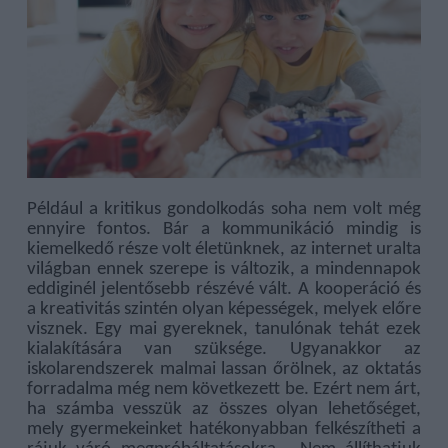
Például a kritikus gondolkodás soha nem volt még
ennyire fontos. Bár a kommunikáció mindig is
kiemelkedő része volt életünknek, az internet uralta
világban ennek szerepe is változik, a mindennapok
eddiginél jelentősebb részévé vált. A kooperáció és
a kreativitás szintén olyan képességek, melyek előre
visznek. Egy mai gyereknek, tanulónak tehát ezek
kialakítására van szüksége. Ugyanakkor az
iskolarendszerek malmai lassan őrölnek, az oktatás
forradalma még nem következett be. Ezért nem árt,
ha számba vesszük az összes olyan lehetőséget,
mely gyermekeinket hatékonyabban felkészítheti a