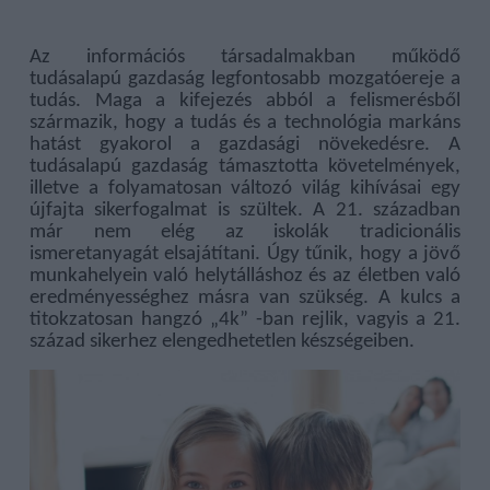
Az információs társadalmakban működő
tudásalapú gazdaság legfontosabb mozgatóereje a
tudás. Maga a kifejezés abból a felismerésből
származik, hogy a tudás és a technológia markáns
hatást gyakorol a gazdasági növekedésre. A
tudásalapú gazdaság támasztotta követelmények,
illetve a folyamatosan változó világ kihívásai egy
újfajta sikerfogalmat is szültek. A 21. században
már nem elég az iskolák tradicionális
ismeretanyagát elsajátítani. Úgy tűnik, hogy a jövő
munkahelyein való helytálláshoz és az életben való
eredményességhez másra van szükség. A kulcs a
titokzatosan hangzó „4k” -ban rejlik, vagyis a 21.
század sikerhez elengedhetetlen készségeiben.