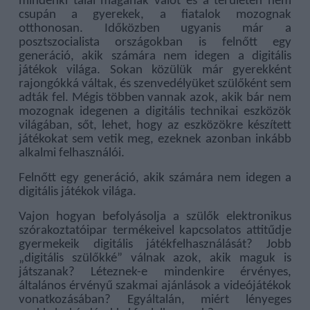
mindenki talál magának valót és a területen nem
csupán a gyerekek, a fiatalok mozognak
otthonosan. Időközben ugyanis már a
posztszocialista országokban is felnőtt egy
generáció, akik számára nem idegen a digitális
játékok világa. Sokan közülük már gyerekként
rajongókká váltak, és szenvedélyüket szülőként sem
adták fel. Mégis többen vannak azok, akik bár nem
mozognak idegenen a digitális technikai eszközök
világában, sőt, lehet, hogy az eszközökre készített
játékokat sem vetik meg, ezeknek azonban inkább
alkalmi felhasználói.
Felnőtt egy generáció, akik számára nem idegen a
digitális játékok világa.
Vajon hogyan befolyásolja a szülők elektronikus
szórakoztatóipar termékeivel kapcsolatos attitűdje
gyermekeik digitális játékfelhasználását? Jobb
„digitális szülőkké” válnak azok, akik maguk is
játszanak? Léteznek-e mindenkire érvényes,
általános érvényű szakmai ajánlások a videójátékok
vonatkozásában? Egyáltalán, miért lényeges