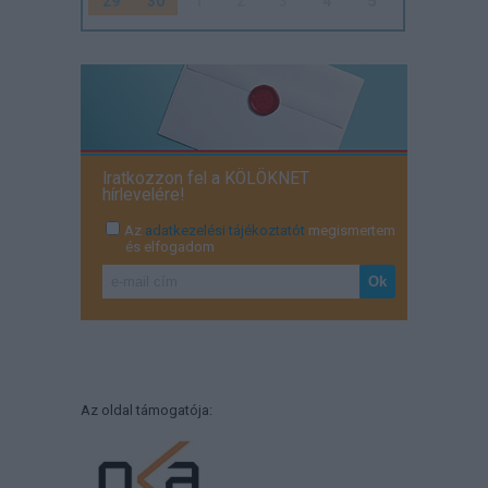
29
30
1
2
3
4
5
Iratkozzon fel a KÖLÖKNET
hírlevelére!
Az
adatkezelési tájékoztatót
megismertem
és elfogadom
Az oldal támogatója: