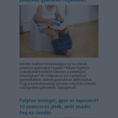
Minden esetben kötelessége-e az óvodának
pelenkás gyermeket fogadni? Milyen higiénés
szabályokat kötelező betartani a pelenkázó
helyiségben? Mi a helyzet az sni-s pelenkás
gyermekekkel, akiknél gyakrabban előfordulhat,
hogy a szobatisztasági gondok még fokozottabb
odafigyelést igényelnek. Utánajártunk.
Folyton öntöget, gyúr és tapicskol?
10 szenzoros játék, amit imádni
fog az óvodás