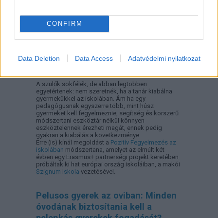
CONFIRM
Data Deletion
Data Access
Adatvédelmi nyilatkozat
A szülők sokfélék, de abban legtöbben
egyetértenek: nem szeretnék, ha a tanár kiabálna
gyermekükkel az iskolában. Ám ha egy
pedagógusnak egyszerre több, mint húsz
gyermeket kell fegyelmeznie, segítség és korszerű
módszertani eszköztár nélkül könnyen
eszköztelennek érezheti magát, ennek pedig
gyakran a kiabálás a következménye.
Erre (is) kínál megoldást a
Pozitív Fegyelmezés az
iskolában
módszertana, amelyet az elmúlt két
évben egy Erasmus+ partnerségi projekt keretében
próbáltak ki hat európai ország iskoláiban, a makói
Szignum Iskola
vezetésével.
Pelusos gyerek az oviban: Minden
óvodának biztosítania kell a
pelenkás gyerekek fogadását?