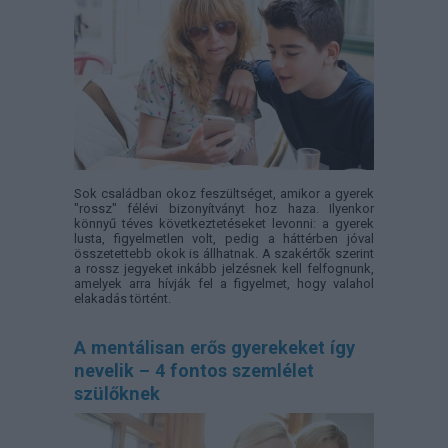
Sok családban okoz feszültséget, amikor a gyerek
"rossz" félévi bizonyítványt hoz haza. Ilyenkor
könnyű téves következtetéseket levonni: a gyerek
lusta, figyelmetlen volt, pedig a háttérben jóval
összetettebb okok is állhatnak. A szakértők szerint
a rossz jegyeket inkább jelzésnek kell felfognunk,
amelyek arra hívják fel a figyelmet, hogy valahol
elakadás történt.
A mentálisan erős gyerekeket így
nevelik – 4 fontos szemlélet
szülőknek