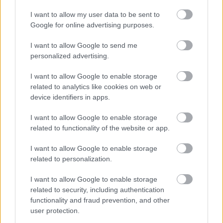
I want to allow my user data to be sent to
Google for online advertising purposes.
I want to allow Google to send me
personalized advertising.
I want to allow Google to enable storage
A gyermekek és fiatalok körében ma már 65–75
related to analytics like cookies on web or
százalékra tehető a harapási rendellenességek
device identifiers in apps.
aránya, vagyis szinte minden második–harmadik
gyerek érintett. A harapási problémák lassan, évek
alatt alakulnak ki, ezért nem feltűnőek, és a szülők
I want to allow Google to enable storage
gyakran csak akkor veszik észre őket, amikor már
related to functionality of the website or app.
sokkal nehezebb hatékonyan
beavatkozni. Fogorvos tanácsai.
I want to allow Google to enable storage
related to personalization.
Másképp is lehet: Pozitív
I want to allow Google to enable storage
Fegyelmezés az iskolában
related to security, including authentication
functionality and fraud prevention, and other
user protection.