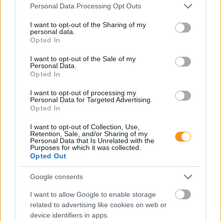
Please note that this website/app uses one or more Google
Personal Data Processing Opt Outs
services and may gather and store information including but
not limited to your visit or usage behaviour. You may click to
I want to opt-out of the Sharing of my
personal data.
grant or deny consent to Google and its third-party tags to
Opted In
use your data for below specified purposes in below Google
consent section.
I want to opt-out of the Sale of my
Personal Data.
Opted In
Mit tehetünk szülőként, ha a gyerek jó vagy éppen
rossz jegyet hozott haza a suliból? A megfelelő
I want to opt-out of processing my
dicsérettől kezdve, a
motiváció fenntartásán
át,
Personal Data for Targeted Advertising.
egészen a
kudarcélmények segítő feldolgozásáig
Opted In
sok múlik azon, hogyan reagálunk. A jegyek mögött
ugyanis komoly erőfeszítés, valódi érzelmek,
készségek és tanulható stratégiák állnak,
I want to opt-out of Collection, Use,
amelyekben a szülői támogatás kulcsszerepet
Retention, Sale, and/or Sharing of my
játszik.
Personal Data that Is Unrelated with the
Purposes for which it was collected.
Opted Out
Már óvodás korban felismerhetők
lennének a harapási problémák!
Google consents
Fogszabályozó orvos tanácsai
I want to allow Google to enable storage
related to advertising like cookies on web or
device identifiers in apps.