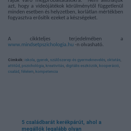
rájuk váró megpróbáltatásokra. Nem állíthatjuk
azt, hogy a videójátékok körülménytől függetlenül
minden esetben és helyzetben, korlátlan mértékben
fogyasztva erősítik ezeket a készségeket.
A cikkteljes terjedelmében a
www.mindsetpszichologia.hu
-n olvasható.
Címkék:
iskola
,
gyerek
,
szülőszerep és gyermeknevelés
,
oktatás
,
attitűd
,
pszichológia
,
kreativitás
,
digitális eszközök
,
kooperáció
,
család
,
félelem
,
kompetencia
5 családbarát kerékpárút, ahol a
megállók legalább olyan