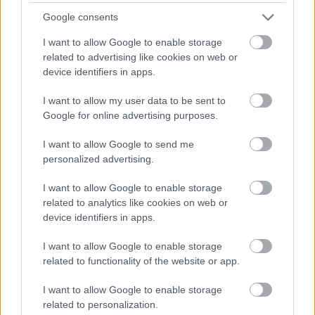
alatt alakulnak ki, ezért nem feltűnőek, és a szülők
Google consents
gyakran csak akkor veszik észre őket, amikor már
sokkal nehezebb hatékonyan
beavatkozni. Fogorvos tanácsai.
I want to allow Google to enable storage
related to advertising like cookies on web or
device identifiers in apps.
Másképp is lehet: Pozitív
I want to allow my user data to be sent to
Fegyelmezés az iskolában
Google for online advertising purposes.
I want to allow Google to send me
personalized advertising.
I want to allow Google to enable storage
related to analytics like cookies on web or
device identifiers in apps.
I want to allow Google to enable storage
related to functionality of the website or app.
A szülők sokfélék, de abban legtöbben
I want to allow Google to enable storage
egyetértenek: nem szeretnék, ha a tanár kiabálna
gyermekükkel az iskolában. Ám ha egy
related to personalization.
pedagógusnak egyszerre több, mint húsz