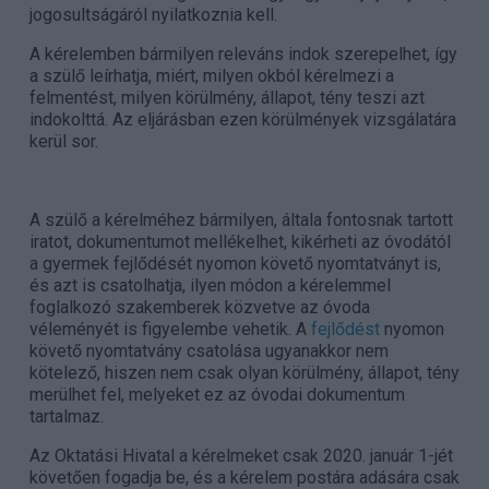
jogosultságáról nyilatkoznia kell.
A kérelemben bármilyen releváns indok szerepelhet, így
a szülő leírhatja, miért, milyen okból kérelmezi a
felmentést, milyen körülmény, állapot, tény teszi azt
indokolttá. Az eljárásban ezen körülmények vizsgálatára
kerül sor.
A szülő a kérelméhez bármilyen, általa fontosnak tartott
iratot, dokumentumot mellékelhet, kikérheti az óvodától
a gyermek fejlődését nyomon követő nyomtatványt is,
és azt is csatolhatja, ilyen módon a kérelemmel
foglalkozó szakemberek közvetve az óvoda
véleményét is figyelembe vehetik. A
fejlődést
nyomon
követő nyomtatvány csatolása ugyanakkor nem
kötelező, hiszen nem csak olyan körülmény, állapot, tény
merülhet fel, melyeket ez az óvodai dokumentum
tartalmaz.
Az Oktatási Hivatal a kérelmeket csak 2020. január 1-jét
követően fogadja be, és a kérelem postára adására csak