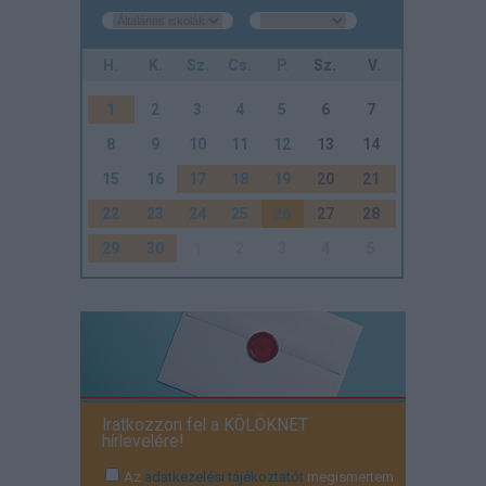
H.
K.
Sz.
Cs.
P.
Sz.
V.
1
2
3
4
5
6
7
8
9
10
11
12
13
14
15
16
17
18
19
20
21
22
23
24
25
26
27
28
29
30
1
2
3
4
5
Iratkozzon fel a KÖLÖKNET
hírlevelére!
Az
adatkezelési tájékoztatót
megismertem