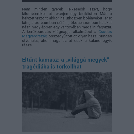
Nem minden gyerek lelkesedik azért, hogy
kilométereken át tekerjen egy bicikliúton. Más a
helyzet viszont akkor, ha útközben bölényeket lehet
látni, arborétumban sétálni, ökocentrumban halakat
nézni vagy éppen egy vár tövében megállni fagyizni.
A kerékpározás világnapja alkalmából a
Csodás
Magyarország
összegyűjtött öt olyan hazai bringás
útvonalat, ahol maga az út csak a kaland egyik
része.
Eltűnt kamasz: a „világgá megyek”
tragédiába is torkollhat