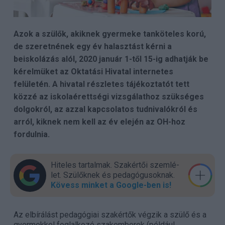
Azok a szülők, akiknek gyermeke tanköteles korú,
de szeretnének egy év halasztást kérni a
beiskolázás alól, 2020 január 1-től 15-ig adhatják be
kérelmüket az Oktatási Hivatal internetes
felületén. A hivatal részletes tájékoztatót tett
közzé az iskolaérettségi vizsgálathoz szükséges
dolgokról, az azzal kapcsolatos tudnivalókról és
arról, kiknek nem kell az év elején az OH-hoz
fordulnia.
Hiteles tartalmak. Szakér­tői szem­lé­
let. Szülők­nek és pedagógu­sok­nak.
Kövess minket a Google-ben is!
Az elbírálást pedagógiai szakértők végzik a szülő és a
gyermekkel foglalkozó szakemberek (például