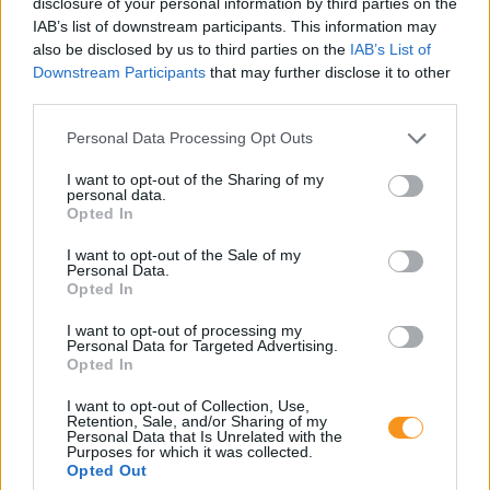
sok múlik azon, hogyan reagálunk. A jegyek mögött
disclosure of your personal information by third parties on the
ugyanis komoly erőfeszítés, valódi érzelmek,
IAB’s list of downstream participants. This information may
készségek és tanulható stratégiák állnak,
also be disclosed by us to third parties on the
IAB’s List of
amelyekben a szülői támogatás kulcsszerepet
játszik.
Downstream Participants
that may further disclose it to other
third parties.
Már óvodás korban felismerhetők
Please note that this website/app uses one or more Google
Personal Data Processing Opt Outs
lennének a harapási problémák!
services and may gather and store information including but
Fogszabályozó orvos tanácsai
not limited to your visit or usage behaviour. You may click to
I want to opt-out of the Sharing of my
personal data.
grant or deny consent to Google and its third-party tags to
Opted In
use your data for below specified purposes in below Google
consent section.
I want to opt-out of the Sale of my
Personal Data.
Opted In
I want to opt-out of processing my
Personal Data for Targeted Advertising.
Opted In
I want to opt-out of Collection, Use,
Retention, Sale, and/or Sharing of my
Personal Data that Is Unrelated with the
A gyermekek és fiatalok körében ma már 65–75
Purposes for which it was collected.
százalékra tehető a harapási rendellenességek
aránya, vagyis szinte minden második–harmadik
Opted Out
gyerek érintett. A harapási problémák lassan, évek