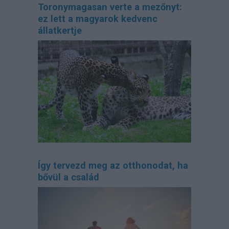
Toronymagasan verte a mezőnyt:
ez lett a magyarok kedvenc
állatkertje
Így tervezd meg az otthonodat, ha
bővül a család