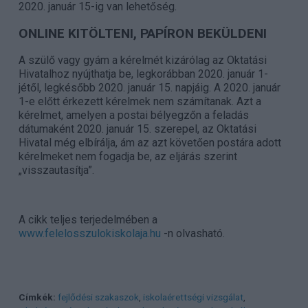
2020. január 15-ig van lehetőség.
ONLINE KITÖLTENI, PAPÍRON BEKÜLDENI
A szülő vagy gyám a kérelmét kizárólag az Oktatási
Hivatalhoz nyújthatja be, legkorábban 2020. január 1-
jétől, legkésőbb 2020. január 15. napjáig. A 2020. január
1-e előtt érkezett kérelmek nem számítanak. Azt a
kérelmet, amelyen a postai bélyegzőn a feladás
dátumaként 2020. január 15. szerepel, az Oktatási
Hivatal még elbírálja, ám az azt követően postára adott
kérelmeket nem fogadja be, az eljárás szerint
„visszautasítja”.
A cikk teljes terjedelmében a
www.felelosszulokiskolaja.hu
-n olvasható.
Címkék:
fejlődési szakaszok
,
iskolaérettségi vizsgálat
,