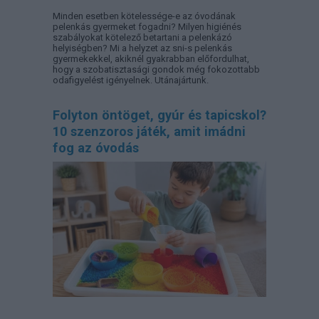
Minden esetben kötelessége-e az óvodának
pelenkás gyermeket fogadni? Milyen higiénés
szabályokat kötelező betartani a pelenkázó
helyiségben? Mi a helyzet az sni-s pelenkás
gyermekekkel, akiknél gyakrabban előfordulhat,
hogy a szobatisztasági gondok még fokozottabb
odafigyelést igényelnek. Utánajártunk.
Folyton öntöget, gyúr és tapicskol?
10 szenzoros játék, amit imádni
fog az óvodás