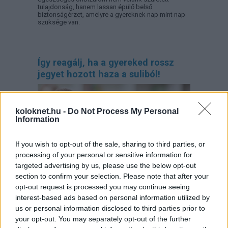
tulajdonság, hanem lassan épülő belső
biztonságérzet, amelyre a gyereknek nap mint nap
szüksége van.
Így reagálj, ha a gyereked rossz
jegyet hozott haza a suliból!
koloknet.hu -
Do Not Process My Personal
Information
If you wish to opt-out of the sale, sharing to third parties, or
processing of your personal or sensitive information for
targeted advertising by us, please use the below opt-out
section to confirm your selection. Please note that after your
opt-out request is processed you may continue seeing
interest-based ads based on personal information utilized by
Mit tehetünk szülőként, ha a gyerek jó vagy éppen
rossz jegyet hozott haza a suliból? A megfelelő
us or personal information disclosed to third parties prior to
dicsérettől kezdve, a
motiváció fenntartásán
át,
your opt-out. You may separately opt-out of the further
egészen a
kudarcélmények segítő feldolgozásáig