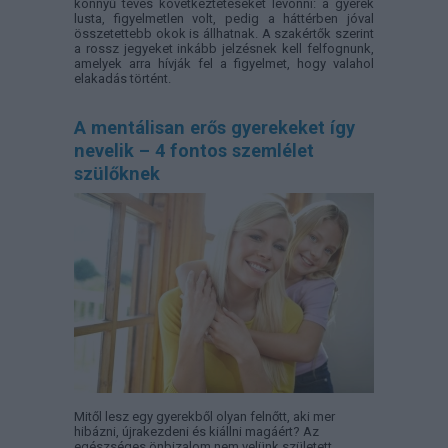
könnyű téves következtetéseket levonni: a gyerek
lusta, figyelmetlen volt, pedig a háttérben jóval
összetettebb okok is állhatnak. A szakértők szerint
a rossz jegyeket inkább jelzésnek kell felfognunk,
amelyek arra hívják fel a figyelmet, hogy valahol
elakadás történt.
A mentálisan erős gyerekeket így
nevelik – 4 fontos szemlélet
szülőknek
Mitől lesz egy gyerekből olyan felnőtt, aki mer
hibázni, újrakezdeni és kiállni magáért? Az
egészséges önbizalom nem velünk született