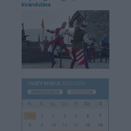
kirándulása
TANÉV RENDJE
2025/2026
H.
K.
Sz.
Cs.
P.
Sz.
V.
1
2
3
4
5
6
7
8
9
10
11
12
13
14