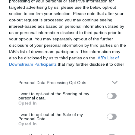
processing of your personal or sensitive information for
targeted advertising by us, please use the below opt-out
section to confirm your selection. Please note that after your
opt-out request is processed you may continue seeing
interest-based ads based on personal information utilized by
us or personal information disclosed to third parties prior to
your opt-out. You may separately opt-out of the further
disclosure of your personal information by third parties on the
IAB’s list of downstream participants. This information may
also be disclosed by us to third parties on the
IAB’s List of
Downstream Participants
that may further disclose it to other
third parties.
A gyermekek és fiatalok körében ma már 65–75
százalékra tehető a harapási rendellenességek
Please note that this website/app uses one or more Google
aránya, vagyis szinte minden második–harmadik
Personal Data Processing Opt Outs
gyerek érintett. A harapási problémák lassan, évek
services and may gather and store information including but
alatt alakulnak ki, ezért nem feltűnőek, és a szülők
not limited to your visit or usage behaviour. You may click to
I want to opt-out of the Sharing of my
gyakran csak akkor veszik észre őket, amikor már
personal data.
grant or deny consent to Google and its third-party tags to
sokkal nehezebb hatékonyan
Opted In
beavatkozni. Fogorvos tanácsai.
use your data for below specified purposes in below Google
consent section.
I want to opt-out of the Sale of my
Personal Data.
Másképp is lehet: Pozitív
Opted In
Fegyelmezés az iskolában