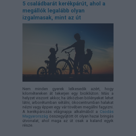
5 családbarát kerékpárút, ahol a
megállók legalább olyan
izgalmasak, mint az út
Nem minden gyerek lelkesedik azért, hogy
kilométereken át tekerjen egy bicikliúton. Más a
helyzet viszont akkor, ha útközben bölényeket lehet
látni, arborétumban sétálni, ökocentrumban halakat
nézni vagy éppen egy vár tövében megállni fagyizni.
A kerékpározás világnapja alkalmából a
Csodás
Magyarország
összegyűjtött öt olyan hazai bringás
útvonalat, ahol maga az út csak a kaland egyik
része.