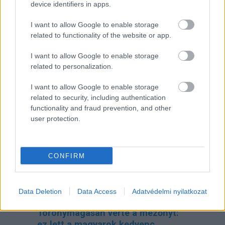
device identifiers in apps.
óvodának biztosítania kell a
pelenkás gyerekek fogadását?
I want to allow Google to enable storage
related to functionality of the website or app.
I want to allow Google to enable storage
related to personalization.
I want to allow Google to enable storage
related to security, including authentication
functionality and fraud prevention, and other
user protection.
Minden esetben kötelessége-e az óvodának
pelenkás gyermeket fogadni? Milyen higiénés
CONFIRM
szabályokat kötelező betartani a pelenkázó
helyiségben? Mi a helyzet az sni-s pelenkás
gyermekekkel, akiknél gyakrabban előfordulhat,
hogy a szobatisztasági gondok még fokozottabb
odafigyelést igényelnek. Utánajártunk.
Data Deletion
Data Access
Adatvédelmi nyilatkozat
Toronymagasan verte a mezőnyt:
ez lett a magyarok kedvenc