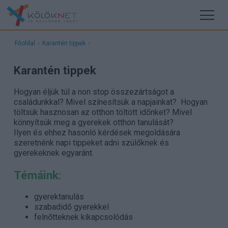
Főoldal
›
Karantén tippek
›
Karantén tippek
Hogyan éljük túl a non stop összezártságot a
családunkkal? Mivel színesítsük a napjainkat? Hogyan
töltsük hasznosan az otthon töltött időnket? Mivel
könnyítsük meg a gyerekek otthon tanulását?
Ilyen és ehhez hasonló kérdések megoldására
szeretnénk napi tippeket adni szülőknek és
gyerekeknek egyaránt.
Témáink:
gyerektanulás
szabadidő gyerekkel
felnőtteknek kikapcsolódás