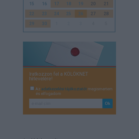
15
16
17
18
19
20
21
22
23
24
25
26
27
28
29
30
1
2
3
4
5
Iratkozzon fel a KÖLÖKNET
hírlevelére!
Az
adatkezelési tájékoztatót
megismertem
és elfogadom