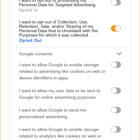
I want to opt-out of processing my
Personal Data for Targeted Advertising.
Opted In
I want to opt-out of Collection, Use,
Retention, Sale, and/or Sharing of my
Personal Data that Is Unrelated with the
Purposes for which it was collected.
Opted Out
Google consents
I want to allow Google to enable storage
A szülők sokfélék, de abban legtöbben
related to advertising like cookies on web or
egyetértenek: nem szeretnék, ha a tanár kiabálna
gyermekükkel az iskolában. Ám ha egy
device identifiers in apps.
pedagógusnak egyszerre több, mint húsz
gyermeket kell fegyelmeznie, segítség és korszerű
I want to allow my user data to be sent to
módszertani eszköztár nélkül könnyen
eszköztelennek érezheti magát, ennek pedig
Google for online advertising purposes.
gyakran a kiabálás a következménye.
Erre (is) kínál megoldást a
Pozitív Fegyelmezés az
iskolában
módszertana, amelyet az elmúlt két
I want to allow Google to send me
évben egy Erasmus+ partnerségi projekt keretében
personalized advertising.
próbáltak ki hat európai ország iskoláiban, a makói
Szignum Iskola
vezetésével.
I want to allow Google to enable storage
related to analytics like cookies on web or
Pelusos gyerek az oviban: Minden