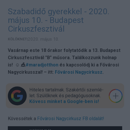
Szabadidő gyerekkel - 2020.
május 10. - Budapest
Cirkuszfesztivál
2020. május 10.
KÖLÖKNET
|
Vasárnap este 18 órakor folytatódik a 13. Budapest
Cirkuszfesztivál "B" műsora. Találkozzunk holnap
is! ☺️ 🎪
#maradjotthon
és kapcsolódj ki a Fővárosi
Nagycirkusszal! – itt:
Fővárosi Nagycirkusz
.
Hiteles tartalmak. Szakér­tői szem­lé­
let. Szülők­nek és pedagógu­sok­nak.
Kövess minket a Google-ben is!
Kövessétek a
Fővárosi Nagycirkusz FB oldalát!