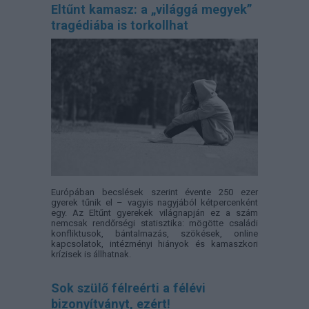
Eltűnt kamasz: a „világgá megyek”
tragédiába is torkollhat
Európában becslések szerint évente 250 ezer
gyerek tűnik el – vagyis nagyjából kétpercenként
egy. Az Eltűnt gyerekek világnapján ez a szám
nemcsak rendőrségi statisztika: mögötte családi
konfliktusok, bántalmazás, szökések, online
kapcsolatok, intézményi hiányok és kamaszkori
krízisek is állhatnak.
Sok szülő félreérti a félévi
bizonyítványt, ezért!