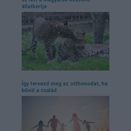
állatkertje
Így tervezd meg az otthonodat, ha
bővül a család