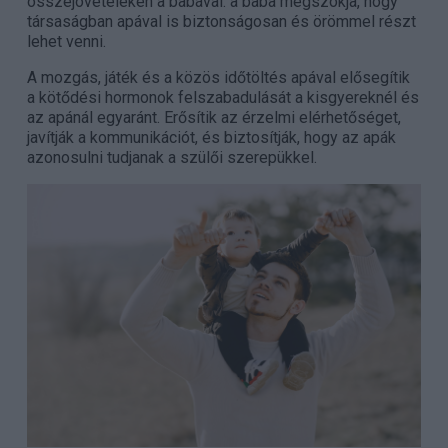
összejöveteleken a babával: a baba megszokja, hogy
társaságban apával is biztonságosan és örömmel részt
lehet venni.
A mozgás, játék és a közös időtöltés apával elősegítik
a kötődési hormonok felszabadulását a kisgyereknél és
az apánál egyaránt. Erősítik az érzelmi elérhetőséget,
javítják a kommunikációt, és biztosítják, hogy az apák
azonosulni tudjanak a szülői szerepükkel.