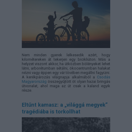
Nem minden gyerek lelkesedik azért, hogy
kilométereken át tekerjen egy bicikliúton. Más a
helyzet viszont akkor, ha útközben bölényeket lehet
látni, arborétumban sétálni, ökocentrumban halakat
nézni vagy éppen egy vár tövében megállni fagyizni.
A kerékpározás világnapja alkalmából a
Csodás
Magyarország
összegyűjtött öt olyan hazai bringás
útvonalat, ahol maga az út csak a kaland egyik
része.
Eltűnt kamasz: a „világgá megyek”
tragédiába is torkollhat