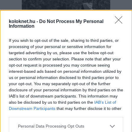
koloknet.hu -
Do Not Process My Personal
Information
If you wish to opt-out of the sale, sharing to third parties, or
processing of your personal or sensitive information for
Európában becslések szerint évente 250 ezer
targeted advertising by us, please use the below opt-out
gyerek tűnik el – vagyis nagyjából kétpercenként
section to confirm your selection. Please note that after your
egy. Az Eltűnt gyerekek világnapján ez a szám
nemcsak rendőrségi statisztika: mögötte családi
opt-out request is processed you may continue seeing
konfliktusok, bántalmazás, szökések, online
interest-based ads based on personal information utilized by
kapcsolatok, intézményi hiányok és kamaszkori
us or personal information disclosed to third parties prior to
krízisek is állhatnak.
your opt-out. You may separately opt-out of the further
disclosure of your personal information by third parties on the
Sok szülő félreérti a félévi
IAB’s list of downstream participants. This information may
bizonyítványt, ezért!
also be disclosed by us to third parties on the
IAB’s List of
Downstream Participants
that may further disclose it to other
third parties.
Please note that this website/app uses one or more Google
Personal Data Processing Opt Outs
services and may gather and store information including but