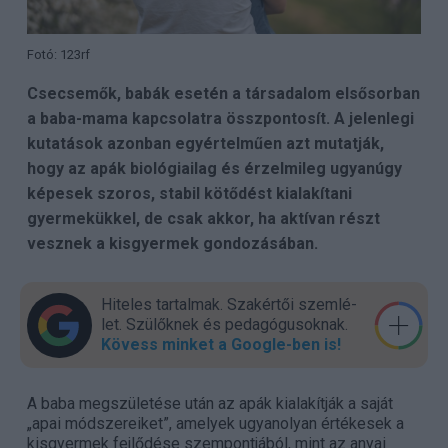
Fotó: 123rf
Csecsemők, babák esetén a társadalom elsősorban
a baba-mama kapcsolatra összpontosít. A jelenlegi
kutatások azonban egyértelműen azt mutatják,
hogy az apák biológiailag és érzelmileg ugyanúgy
képesek szoros, stabil kötődést kialakítani
gyermekükkel, de csak akkor, ha aktívan részt
vesznek a kisgyermek gondozásában.
Hiteles tartalmak. Szakér­tői szem­lé­
let. Szülők­nek és pedagógu­sok­nak.
Kövess minket a Google-ben is!
A baba megszületése után az apák kialakítják a saját
„apai módszereiket”, amelyek ugyanolyan értékesek a
kisgyermek fejlődése szempontjából, mint az anyai