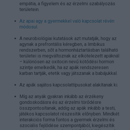
empátia, a figyelem és az érzelmi szabályozás
területein.
Az apai agy a gyermekkel való kapcsolat révén
módosul.
A neurobiológiai kutatások azt mutatják, hogy az
agynak a prefrontális kéregben, a limbikus
rendszerben, sőt a hormonháztartásban található
területei is megváltoznak az elkötelezett apáknál
– különösen az oxitocin nevű kötődési hormon
szintje emelkedik, ha az apák rendszeresen
karban tartják, etetik vagy játszanak a babájukkal.
Az apák sajátos kapcsolattípusokat alakítanak ki.
Míg az anyák gyakran inkább az érzékeny
gondoskodásra és az érzelmi törődésre
összpontosítanak, addig az apák inkább a testi,
játékos kapcsolatot részesítik előnyben. Mindkét
interakciós forma fontos a gyermek érzelmi és
szociális fejlődése szempontjából, kiegészítik