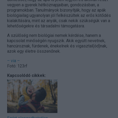
vegyen a gyerek hétköznapjaiban, gondozásban, a
programokban. Tanulmányok bizonyítják, hogy az apák
biológiailag ugyanolyan jól felkészültek az erős kötődés
kialakítására, mint az anyák, csak nekik szükségük van a
lehetőségekre és társadalmi támogatásra.
A szülőség nem biológiai nemek kérdése, hanem a
kapcsolat minőségén nyugszik. Akik együtt nevetnek,
hancúroznak, fürdenek, énekelnek és vigasztal(ód)nak,
azok egy életre összenőnek.
– via –
Fotó: 123rf
Kapcsolódó cikkek: