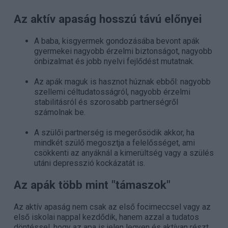
Az aktív apaság hosszú távú előnyei
A baba, kisgyermek gondozásába bevont apák
gyermekei nagyobb érzelmi biztonságot, nagyobb
önbizalmat és jobb nyelvi fejlődést mutatnak.
Az apák maguk is hasznot húznak ebből: nagyobb
szellemi céltudatosságról, nagyobb érzelmi
stabilitásról és szorosabb partnerségről
számolnak be.
A szülői partnerség is megerősödik akkor, ha
mindkét szülő megosztja a felelősséget, ami
csökkenti az anyáknál a kimerültség vagy a szülés
utáni depresszió kockázatát is.
Az apák több mint "támaszok"
Az aktív apaság nem csak az első focimeccsel vagy az
első iskolai nappal kezdődik, hanem azzal a tudatos
döntéssel, hogy az apa is jelen legyen és aktívan részt