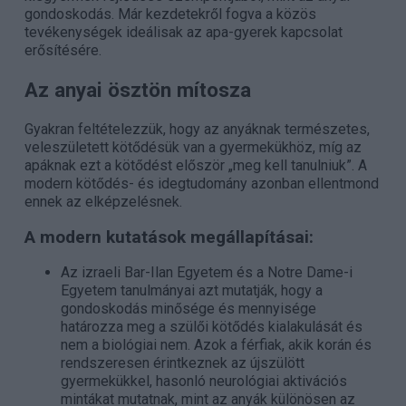
gondoskodás. Már kezdetekről fogva a közös
tevékenységek ideálisak az apa-gyerek kapcsolat
erősítésére.
Az anyai ösztön mítosza
Gyakran feltételezzük, hogy az anyáknak természetes,
veleszületett kötődésük van a gyermekükhöz, míg az
apáknak ezt a kötődést először „meg kell tanulniuk”. A
modern kötődés- és idegtudomány azonban ellentmond
ennek az elképzelésnek.
A modern kutatások megállapításai:
Az izraeli Bar-Ilan Egyetem és a Notre Dame-i
Egyetem tanulmányai azt mutatják, hogy a
gondoskodás minősége és mennyisége
határozza meg a szülői kötődés kialakulását és
nem a biológiai nem. Azok a férfiak, akik korán és
rendszeresen érintkeznek az újszülött
gyermekükkel, hasonló neurológiai aktivációs
mintákat mutatnak, mint az anyák különösen az