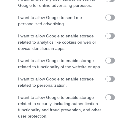
Google for online advertising purposes.
I want to allow Google to send me
personalized advertising.
I want to allow Google to enable storage
Mitől lesz egy gyerekből olyan felnőtt, aki mer
hibázni, újrakezdeni és kiállni magáért? Az
related to analytics like cookies on web or
egészséges önbizalom nem velünk született
device identifiers in apps.
tulajdonság, hanem lassan épülő belső
biztonságérzet, amelyre a gyereknek nap mint nap
szüksége van.
I want to allow Google to enable storage
related to functionality of the website or app.
I want to allow Google to enable storage
Így reagálj, ha a gyereked rossz
related to personalization.
jegyet hozott haza a suliból!
I want to allow Google to enable storage
related to security, including authentication
functionality and fraud prevention, and other
user protection.