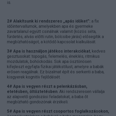
is.
2# Alakítsunk ki rendszeres „apás időket”:
a fix
időintervallumok, amelyekben apa és gyermeke
zavartalanul együtt csinálnak valamit (közös séta,
fürdetés, alvás előtti rutin, bölcsibe járás) elősegítik a
megbízhatóságot, a kötődő kapcsolat kialkulását.
3# Apa is használjon játékos interakciókat
, kedves
gesztusokat: topogás, felemelés, éneklés, ritmikus
mozdulatok, bohóckodás. Sok apa ösztönösen
kifejleszt egyfajta fizikai játékstílust, amelyre a babák
erősen reagálnak. Ez bizalmat épít és serkenti a baba,
kisgyerek kognitív fejlődését.
4# Apa is vegyen részt a pelenkázásban,
etetésben, öltöztetésben
. Aki rendszeresen vállalja
az alapvető gondozási feladatokat, a baba őt
megbízható gondozónak érzékeli.
5# Apa is vegyen részt csoportos foglalkozásokon,