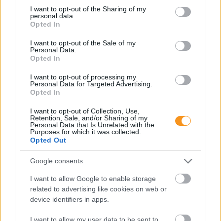
not limited to your visit or usage behaviour. You may click to
I want to opt-out of the Sharing of my
personal data.
grant or deny consent to Google and its third-party tags to
Opted In
use your data for below specified purposes in below Google
consent section.
I want to opt-out of the Sale of my
Personal Data.
Opted In
Sok családban okoz feszültséget, amikor a gyerek
"rossz" félévi bizonyítványt hoz haza. Ilyenkor
I want to opt-out of processing my
könnyű téves következtetéseket levonni: a gyerek
Personal Data for Targeted Advertising.
lusta, figyelmetlen volt, pedig a háttérben jóval
Opted In
összetettebb okok is állhatnak. A szakértők szerint
a rossz jegyeket inkább jelzésnek kell felfognunk,
amelyek arra hívják fel a figyelmet, hogy valahol
I want to opt-out of Collection, Use,
elakadás történt.
Retention, Sale, and/or Sharing of my
Personal Data that Is Unrelated with the
Purposes for which it was collected.
A mentálisan erős gyerekeket így
Opted Out
nevelik – 4 fontos szemlélet
Google consents
szülőknek
I want to allow Google to enable storage
related to advertising like cookies on web or
device identifiers in apps.
I want to allow my user data to be sent to