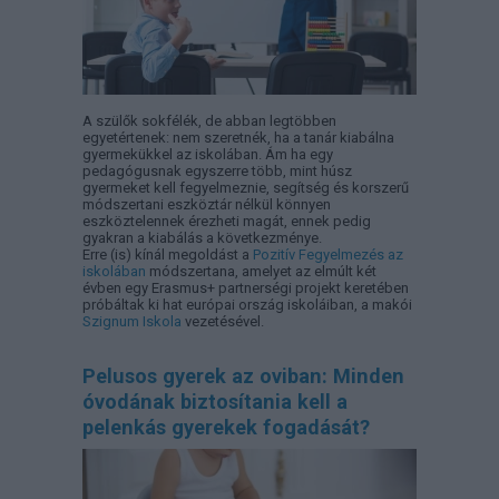
A szülők sokfélék, de abban legtöbben
egyetértenek: nem szeretnék, ha a tanár kiabálna
gyermekükkel az iskolában. Ám ha egy
pedagógusnak egyszerre több, mint húsz
gyermeket kell fegyelmeznie, segítség és korszerű
módszertani eszköztár nélkül könnyen
eszköztelennek érezheti magát, ennek pedig
gyakran a kiabálás a következménye.
Erre (is) kínál megoldást a
Pozitív Fegyelmezés az
iskolában
módszertana, amelyet az elmúlt két
évben egy Erasmus+ partnerségi projekt keretében
próbáltak ki hat európai ország iskoláiban, a makói
Szignum Iskola
vezetésével.
Pelusos gyerek az oviban: Minden
óvodának biztosítania kell a
pelenkás gyerekek fogadását?