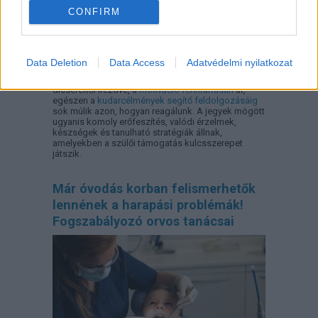
CONFIRM
Data Deletion
Data Access
Adatvédelmi nyilatkozat
Mit tehetünk szülőként, ha a gyerek jó vagy éppen
rossz jegyet hozott haza a suliból? A megfelelő
dicsérettől kezdve, a
motiváció fenntartásán
át,
egészen a
kudarcélmények segítő feldolgozásáig
sok múlik azon, hogyan reagálunk. A jegyek mögött
ugyanis komoly erőfeszítés, valódi érzelmek,
készségek és tanulható stratégiák állnak,
amelyekben a szülői támogatás kulcsszerepet
játszik.
Már óvodás korban felismerhetők
lennének a harapási problémák!
Fogszabályozó orvos tanácsai