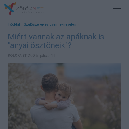
Főoldal
›
Szülőszerep és gyermeknevelés
›
Miért vannak az apáknak is
"anyai ösztöneik"?
2025. július 11.
KÖLÖKNET
|