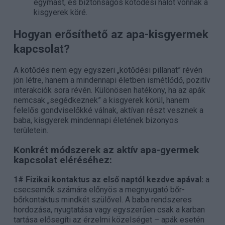
egymást, és biztonságos kötődési hálót vonnak a
kisgyerek köré.
Hogyan erősíthető az apa-kisgyermek
kapcsolat?
A kötődés nem egy egyszeri „kötődési pillanat” révén
jön létre, hanem a mindennapi életben ismétlődő, pozitív
interakciók sora révén. Különösen hatékony, ha az apák
nemcsak „segédkeznek” a kisgyerek körül, hanem
felelős gondviselőkké válnak, aktívan részt vesznek a
baba, kisgyerek mindennapi életének bizonyos
területein.
Konkrét módszerek az aktív apa-gyermek
kapcsolat eléréséhez:
1# Fizikai kontaktus az első naptól kezdve apával:
a
csecsemők számára előnyös a megnyugató bőr-
bőrkontaktus mindkét szülővel. A baba rendszeres
hordozása, nyugtatása vagy egyszerűen csak a karban
tartása elősegíti az érzelmi közelséget – apák esetén