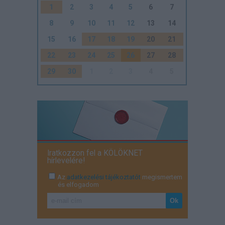
1
2
3
4
5
6
7
8
9
10
11
12
13
14
15
16
17
18
19
20
21
22
23
24
25
26
27
28
29
30
1
2
3
4
5
Iratkozzon fel a KÖLÖKNET
hírlevelére!
Az
adatkezelési tájékoztatót
megismertem
és elfogadom