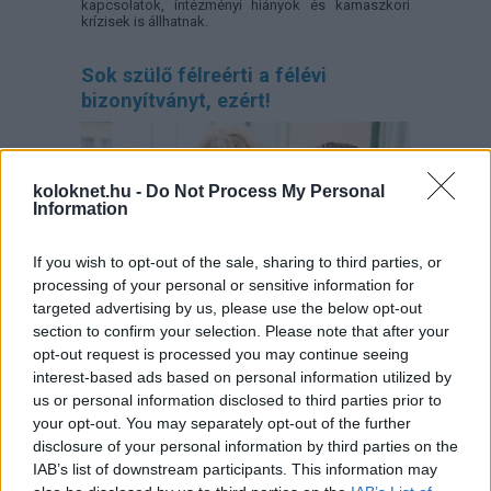
kapcsolatok, intézményi hiányok és kamaszkori
krízisek is állhatnak.
Sok szülő félreérti a félévi
bizonyítványt, ezért!
koloknet.hu -
Do Not Process My Personal
Information
If you wish to opt-out of the sale, sharing to third parties, or
processing of your personal or sensitive information for
targeted advertising by us, please use the below opt-out
section to confirm your selection. Please note that after your
opt-out request is processed you may continue seeing
Sok családban okoz feszültséget, amikor a gyerek
interest-based ads based on personal information utilized by
"rossz" félévi bizonyítványt hoz haza. Ilyenkor
könnyű téves következtetéseket levonni: a gyerek
us or personal information disclosed to third parties prior to
lusta, figyelmetlen volt, pedig a háttérben jóval
your opt-out. You may separately opt-out of the further
összetettebb okok is állhatnak. A szakértők szerint
disclosure of your personal information by third parties on the
a rossz jegyeket inkább jelzésnek kell felfognunk,
amelyek arra hívják fel a figyelmet, hogy valahol
IAB’s list of downstream participants. This information may
elakadás történt.