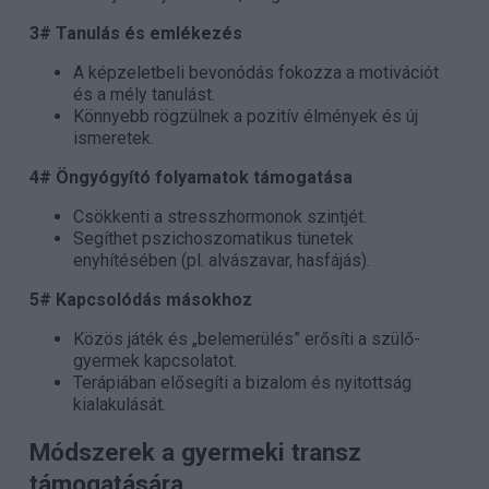
3# Tanulás és emlékezés
A képzeletbeli bevonódás fokozza a motivációt
és a mély tanulást.
Könnyebb rögzülnek a pozitív élmények és új
ismeretek.
4# Öngyógyító folyamatok támogatása
Csökkenti a stresszhormonok szintjét.
Segíthet pszichoszomatikus tünetek
enyhítésében (pl. alvászavar, hasfájás).
5# Kapcsolódás másokhoz
Közös játék és „belemerülés” erősíti a szülő-
gyermek kapcsolatot.
Terápiában elősegíti a bizalom és nyitottság
kialakulását.
Módszerek a gyermeki transz
támogatására