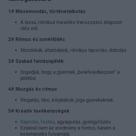
1# Mesemondás, történetalkotás
A lassú, ritmikus mesélés transzszerű állapotot
idéz elő.
2# Ritmus és ismétlődés
Mondókák, altatódalok, ritmikus tapsolás, dobolás
3# Szabad fantáziajáték
Engedjük, hogy a gyermek „belefeledkezzen” a
játékba.
4# Mozgás és ritmus
Ringatás, tánc, körjátékok, jóga gyerekeknek.
5# Kreatív tevékenységek
Rajzolás, festés
, agyagozás, gyöngyfűzés.
Ezeknél nem az eredmény a fontos, hanem a
belemerülés folyamata.