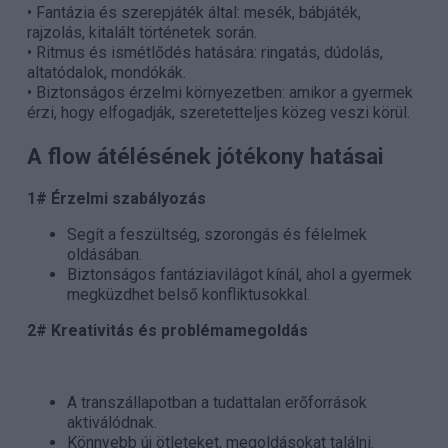
• Fantázia és szerepjáték által: mesék, bábjáték,
rajzolás, kitalált történetek során.
• Ritmus és ismétlődés hatására: ringatás, dúdolás,
altatódalok, mondókák.
• Biztonságos érzelmi környezetben: amikor a gyermek
érzi, hogy elfogadják, szeretetteljes közeg veszi körül.
A flow átélésének jótékony hatásai
1# Érzelmi szabályozás
Segít a feszültség, szorongás és félelmek
oldásában.
Biztonságos fantáziavilágot kínál, ahol a gyermek
megküzdhet belső konfliktusokkal.
2# Kreativitás és problémamegoldás
A transzállapotban a tudattalan erőforrások
aktiválódnak.
Könnyebb új ötleteket, megoldásokat találni.