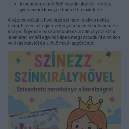
A monoton, ismétlődő mozdulatok (pl. festés,
gyurmázás) könnyen transzt hoznak létre.
A kézimunkával a flow érzését nem is olyan nehéz
elérni, hiszen az egy tevékenységbe való belemerülés,
a teljes figyelem összpontosítása eredményezi azt a
jelenlétet, amitől agyunk képes megszabadulni a múlton
való rágódástól és a jövő miatti aggódástól.