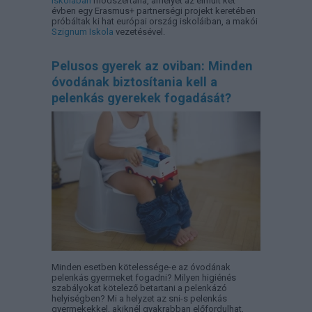
iskolában
módszertana, amelyet az elmúlt két
évben egy Erasmus+ partnerségi projekt keretében
próbáltak ki hat európai ország iskoláiban, a makói
Szignum Iskola
vezetésével.
Pelusos gyerek az oviban: Minden
óvodának biztosítania kell a
pelenkás gyerekek fogadását?
Minden esetben kötelessége-e az óvodának
pelenkás gyermeket fogadni? Milyen higiénés
szabályokat kötelező betartani a pelenkázó
helyiségben? Mi a helyzet az sni-s pelenkás
gyermekekkel, akiknél gyakrabban előfordulhat,