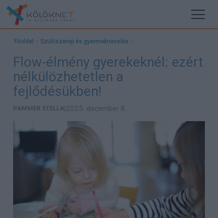
Főoldal
›
Szülőszerep és gyermeknevelés
›
Flow-élmény gyerekeknél: ezért
nélkülözhetetlen a
fejlődésükben!
2025. december 8.
PAMMER STELLA
|