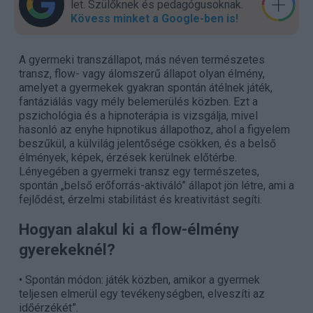
let. Szülők­nek és pedagógu­sok­nak.
Kövess minket a Google-ben is!
A gyermeki transzállapot, más néven természetes
transz, flow- vagy álomszerű állapot olyan élmény,
amelyet a gyermekek gyakran spontán átélnek játék,
fantáziálás vagy mély belemerülés közben. Ezt a
pszichológia és a hipnoterápia is vizsgálja, mivel
hasonló az enyhe hipnotikus állapothoz, ahol a figyelem
beszűkül, a külvilág jelentősége csökken, és a belső
élmények, képek, érzések kerülnek előtérbe.
Lényegében a gyermeki transz egy természetes,
spontán „belső erőforrás-aktiváló” állapot jön létre, ami a
fejlődést, érzelmi stabilitást és kreativitást segíti.
Hogyan alakul ki a flow-élmény
gyerekeknél?
• Spontán módon: játék közben, amikor a gyermek
teljesen elmerül egy tevékenységben, elveszíti az
időérzékét”.