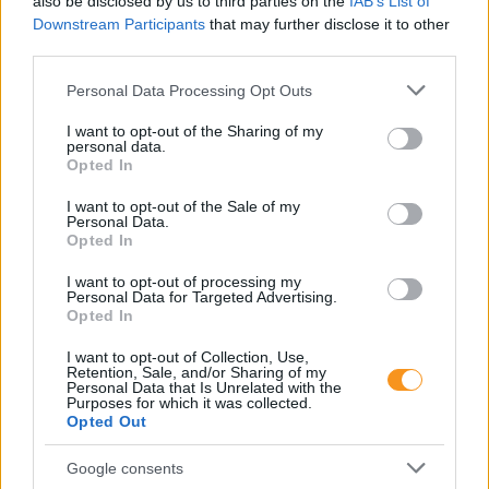
also be disclosed by us to third parties on the
IAB’s List of
Downstream Participants
that may further disclose it to other
A mentálisan erős gyerekeket így
third parties.
nevelik – 4 fontos szemlélet
Please note that this website/app uses one or more Google
Personal Data Processing Opt Outs
szülőknek
services and may gather and store information including but
not limited to your visit or usage behaviour. You may click to
I want to opt-out of the Sharing of my
personal data.
grant or deny consent to Google and its third-party tags to
Opted In
use your data for below specified purposes in below Google
consent section.
I want to opt-out of the Sale of my
Personal Data.
Opted In
I want to opt-out of processing my
Personal Data for Targeted Advertising.
Opted In
I want to opt-out of Collection, Use,
Mitől lesz egy gyerekből olyan felnőtt, aki mer
Retention, Sale, and/or Sharing of my
hibázni, újrakezdeni és kiállni magáért? Az
Personal Data that Is Unrelated with the
egészséges önbizalom nem velünk született
Purposes for which it was collected.
tulajdonság, hanem lassan épülő belső
Opted Out
biztonságérzet, amelyre a gyereknek nap mint nap
szüksége van.
Google consents