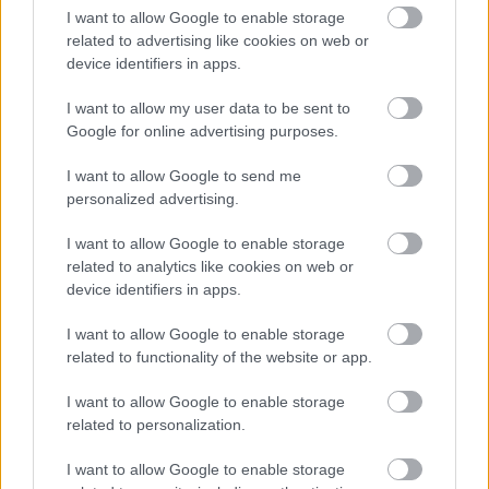
I want to allow Google to enable storage
Így reagálj, ha a gyereked rossz
related to advertising like cookies on web or
jegyet hozott haza a suliból!
device identifiers in apps.
I want to allow my user data to be sent to
Google for online advertising purposes.
I want to allow Google to send me
personalized advertising.
I want to allow Google to enable storage
related to analytics like cookies on web or
device identifiers in apps.
Mit tehetünk szülőként, ha a gyerek jó vagy éppen
I want to allow Google to enable storage
rossz jegyet hozott haza a suliból? A megfelelő
related to functionality of the website or app.
dicsérettől kezdve, a
motiváció fenntartásán
át,
egészen a
kudarcélmények segítő feldolgozásáig
sok múlik azon, hogyan reagálunk. A jegyek mögött
I want to allow Google to enable storage
ugyanis komoly erőfeszítés, valódi érzelmek,
related to personalization.
készségek és tanulható stratégiák állnak,
amelyekben a szülői támogatás kulcsszerepet
játszik.
I want to allow Google to enable storage