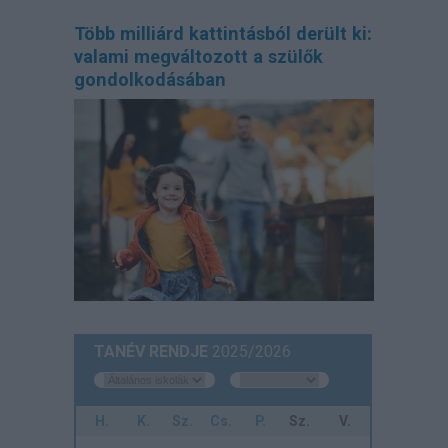
Több milliárd kattintásból derült ki:
valami megváltozott a szülők
gondolkodásában
TANÉV RENDJE
2025/2026
H.
K.
Sz.
Cs.
P.
Sz.
V.