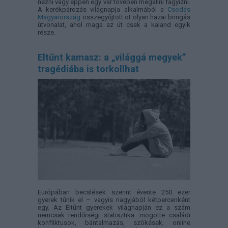
nézni vagy éppen egy vár tövében megállni fagyizni.
A kerékpározás világnapja alkalmából a
Csodás
Magyarország
összegyűjtött öt olyan hazai bringás
útvonalat, ahol maga az út csak a kaland egyik
része.
Eltűnt kamasz: a „világgá megyek”
tragédiába is torkollhat
Európában becslések szerint évente 250 ezer
gyerek tűnik el – vagyis nagyjából kétpercenként
egy. Az Eltűnt gyerekek világnapján ez a szám
nemcsak rendőrségi statisztika: mögötte családi
konfliktusok, bántalmazás, szökések, online