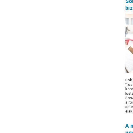
Sok
biz
Sok 
"ros
könn
lust
össz
a ro
amel
elak
A m
nev