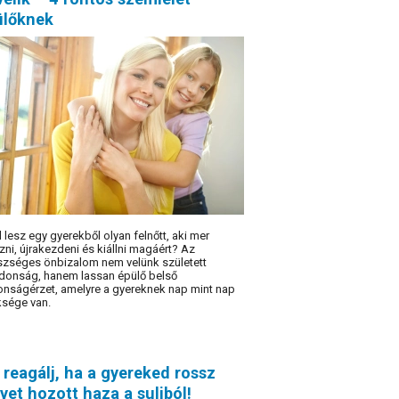
ülőknek
l lesz egy gyerekből olyan felnőtt, aki mer
zni, újrakezdeni és kiállni magáért? Az
zséges önbizalom nem velünk született
jdonság, hanem lassan épülő belső
onságérzet, amelyre a gyereknek nap mint nap
sége van.
 reagálj, ha a gyereked rossz
yet hozott haza a suliból!