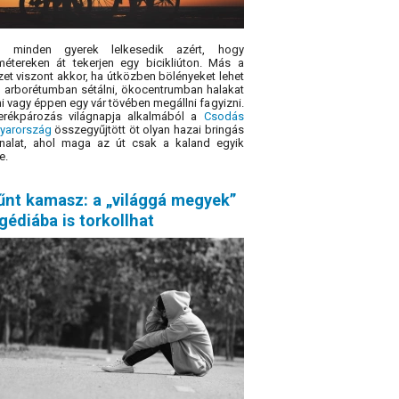
 minden gyerek lelkesedik azért, hogy
métereken át tekerjen egy bicikliúton. Más a
zet viszont akkor, ha útközben bölényeket lehet
i, arborétumban sétálni, ökocentrumban halakat
i vagy éppen egy vár tövében megállni fagyizni.
erékpározás világnapja alkalmából a
Csodás
yarország
összegyűjtött öt olyan hazai bringás
nalat, ahol maga az út csak a kaland egyik
e.
űnt kamasz: a „világgá megyek”
gédiába is torkollhat