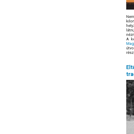
Nem
kilo
hely
látn
nézn
A k
Mag
útvo
rész
Elt
tra