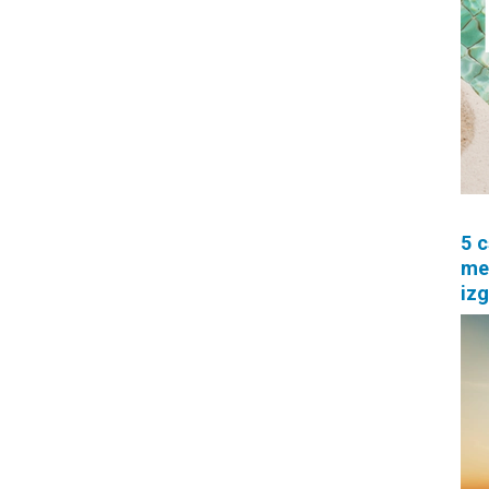
5 c
me
izg