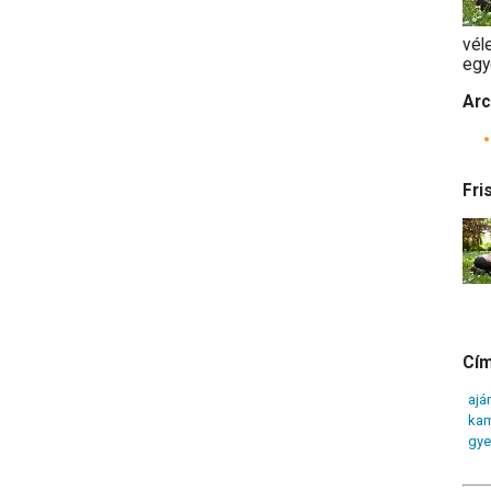
vél
egy
Arc
Fri
Cí
ajá
ka
gye