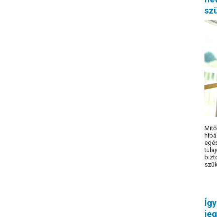
sz
Mitő
hibá
egés
tula
bizt
szük
Így
jeg