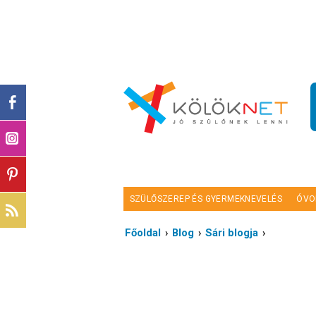
SZÜLŐSZEREP ÉS GYERMEKNEVELÉS
ÓVO
Főoldal
›
Blog
›
Sári blogja
›