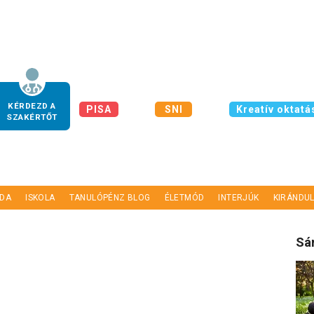
KÉRDEZD A
PISA
SNI
Kreatív oktatá
SZAKÉRTŐT
DA
ISKOLA
TANULÓPÉNZ BLOG
ÉLETMÓD
INTERJÚK
KIRÁNDU
Sár