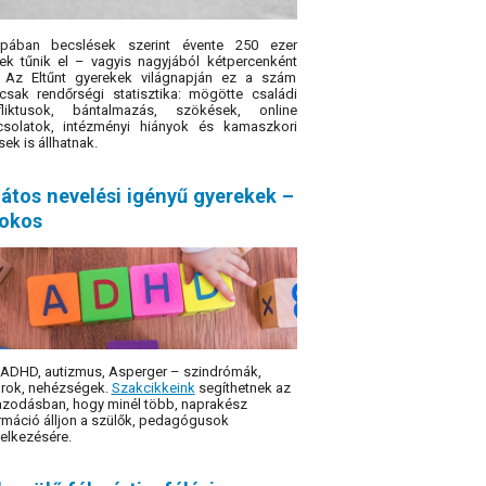
ópában becslések szerint évente 250 ezer
ek tűnik el – vagyis nagyjából kétpercenként
. Az Eltűnt gyerekek világnapján ez a szám
sak rendőrségi statisztika: mögötte családi
fliktusok, bántalmazás, szökések, online
csolatok, intézményi hiányok és kamaszkori
sek is állhatnak.
átos nevelési igényű gyerekek –
sokos
 ADHD, autizmus, Asperger – szindró­mák,
rok, nehézségek.
Szakcikkeink
segíthetnek az
azodásban, hogy minél több, naprakész
rmáció álljon a szülők, pedagógusok
elkezésére.