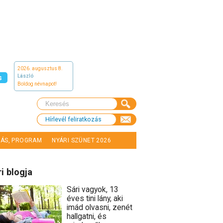
2026. augusztus 8.
László
s
Boldog névnapot!
Hírlevél feliratkozás
LÁS, PROGRAM
NYÁRI SZÜNET 2026
i blogja
Sári vagyok, 13
éves tini lány, aki
imád olvasni, zenét
hallgatni, és