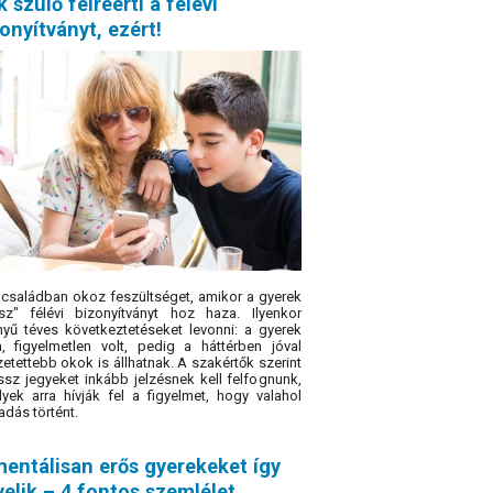
 szülő félreérti a félévi
onyítványt, ezért!
családban okoz feszültséget, amikor a gyerek
sz" félévi bizonyítványt hoz haza. Ilyenkor
yű téves következtetéseket levonni: a gyerek
a, figyelmetlen volt, pedig a háttérben jóval
etettebb okok is állhatnak. A szakértők szerint
ssz jegyeket inkább jelzésnek kell felfognunk,
yek arra hívják fel a figyelmet, hogy valahol
adás történt.
entálisan erős gyerekeket így
elik – 4 fontos szemlélet