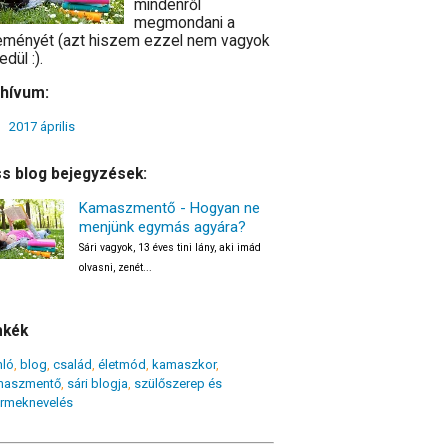
mindenről
megmondani a
eményét (azt hiszem ezzel nem vagyok
edül :).
hívum:
2017 április
ss blog bejegyzések:
Kamaszmentő - Hogyan ne
menjünk egymás agyára?
Sári vagyok, 13 éves tini lány, aki imád
olvasni, zenét...
mkék
nló
,
blog
,
család
,
életmód
,
kamaszkor
,
maszmentő
,
sári blogja
,
szülőszerep és
rmeknevelés