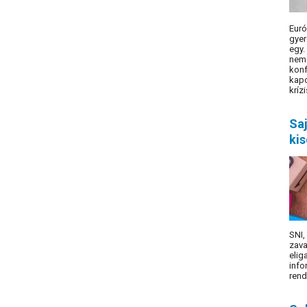
Eur
gyer
egy
nemc
kon
kap
krízi
Saj
ki
SNI,
zava
elig
info
rend