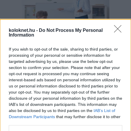
koloknet.hu -
Do Not Process My Personal
Information
If you wish to opt-out of the sale, sharing to third parties, or
A szülők sokfélék, de abban legtöbben
egyetértenek: nem szeretnék, ha a tanár kiabálna
processing of your personal or sensitive information for
gyermekükkel az iskolában. Ám ha egy
targeted advertising by us, please use the below opt-out
pedagógusnak egyszerre több, mint húsz
section to confirm your selection. Please note that after your
gyermeket kell fegyelmeznie, segítség és korszerű
módszertani eszköztár nélkül könnyen
opt-out request is processed you may continue seeing
eszköztelennek érezheti magát, ennek pedig
interest-based ads based on personal information utilized by
gyakran a kiabálás a következménye.
Erre (is) kínál megoldást a
Pozitív Fegyelmezés az
us or personal information disclosed to third parties prior to
iskolában
módszertana, amelyet az elmúlt két
your opt-out. You may separately opt-out of the further
évben egy Erasmus+ partnerségi projekt keretében
disclosure of your personal information by third parties on the
próbáltak ki hat európai ország iskoláiban, a makói
Szignum Iskola
vezetésével.
IAB’s list of downstream participants. This information may
also be disclosed by us to third parties on the
IAB’s List of
Pelusos gyerek az oviban: Minden
Downstream Participants
that may further disclose it to other
third parties.
óvodának biztosítania kell a
pelenkás gyerekek fogadását?