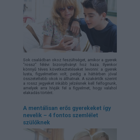
Sok családban okoz feszültséget, amikor a gyerek
"rossz" félévi bizonyítványt hoz haza. Ilyenkor
könnyű téves következtetéseket levonni: a gyerek
lusta, figyelmetlen volt, pedig a háttérben jóval
összetettebb okok is állhatnak. A szakértők szerint
a rossz jegyeket inkább jelzésnek kell felfognunk,
amelyek arra hívják fel a figyelmet, hogy valahol
elakadás történt.
A mentálisan erős gyerekeket így
nevelik – 4 fontos szemlélet
szülőknek