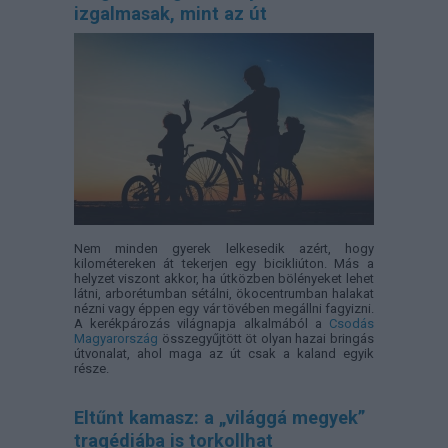
izgalmasak, mint az út
Nem minden gyerek lelkesedik azért, hogy
kilométereken át tekerjen egy bicikliúton. Más a
helyzet viszont akkor, ha útközben bölényeket lehet
látni, arborétumban sétálni, ökocentrumban halakat
nézni vagy éppen egy vár tövében megállni fagyizni.
A kerékpározás világnapja alkalmából a
Csodás
Magyarország
összegyűjtött öt olyan hazai bringás
útvonalat, ahol maga az út csak a kaland egyik
része.
Eltűnt kamasz: a „világgá megyek”
tragédiába is torkollhat