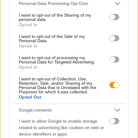
Please note that this website/app uses one or more Google
Personal Data Processing Opt Outs
services and may gather and store information including but
not limited to your visit or usage behaviour. You may click to
I want to opt-out of the Sharing of my
personal data.
grant or deny consent to Google and its third-party tags to
Opted In
use your data for below specified purposes in below Google
consent section.
I want to opt-out of the Sale of my
Personal Data.
Opted In
I want to opt-out of processing my
Personal Data for Targeted Advertising.
Opted In
Minden esetben kötelessége-e az óvodának
I want to opt-out of Collection, Use,
pelenkás gyermeket fogadni? Milyen higiénés
Retention, Sale, and/or Sharing of my
szabályokat kötelező betartani a pelenkázó
Personal Data that Is Unrelated with the
helyiségben? Mi a helyzet az sni-s pelenkás
Purposes for which it was collected.
gyermekekkel, akiknél gyakrabban előfordulhat,
Opted Out
hogy a szobatisztasági gondok még fokozottabb
odafigyelést igényelnek. Utánajártunk.
Google consents
Folyton öntöget, gyúr és tapicskol?
I want to allow Google to enable storage
10 szenzoros játék, amit imádni
related to advertising like cookies on web or
fog az óvodás
device identifiers in apps.