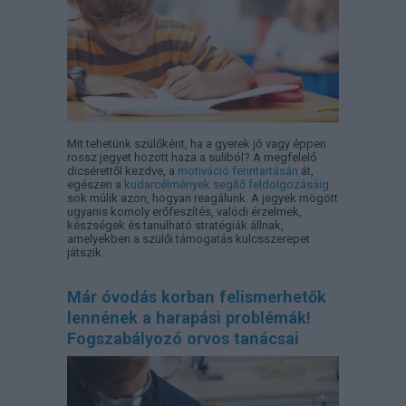
Mit tehetünk szülőként, ha a gyerek jó vagy éppen
rossz jegyet hozott haza a suliból? A megfelelő
dicsérettől kezdve, a
motiváció fenntartásán
át,
egészen a
kudarcélmények segítő feldolgozásáig
sok múlik azon, hogyan reagálunk. A jegyek mögött
ugyanis komoly erőfeszítés, valódi érzelmek,
készségek és tanulható stratégiák állnak,
amelyekben a szülői támogatás kulcsszerepet
játszik.
Már óvodás korban felismerhetők
lennének a harapási problémák!
Fogszabályozó orvos tanácsai