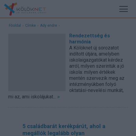
Főoldal
›
Címke
›
Ady endre
›
Rendezettség és
harmónia
A Kölöknet új sorozatot
indított útjára, amelyben
iskolaigazgatókat kérdez
arról, milyen szerintük a jó
iskola: milyen értékek
mentén szervezik meg az
intézményükben folyó
oktatási-nevelési munkát,
»
mi az, ami iskolájukat...
5 családbarát kerékpárút, ahol a
megállók legalább olyan