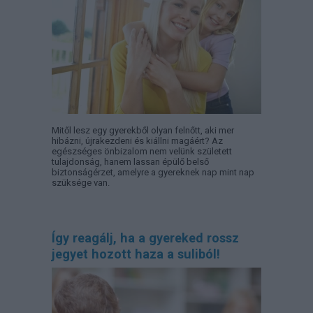
Mitől lesz egy gyerekből olyan felnőtt, aki mer
hibázni, újrakezdeni és kiállni magáért? Az
egészséges önbizalom nem velünk született
tulajdonság, hanem lassan épülő belső
biztonságérzet, amelyre a gyereknek nap mint nap
szüksége van.
Így reagálj, ha a gyereked rossz
jegyet hozott haza a suliból!