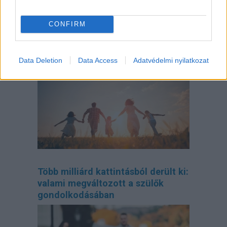
CONFIRM
Így tervezd meg az otthonodat, ha
bővül a család
Data Deletion
Data Access
Adatvédelmi nyilatkozat
Több milliárd kattintásból derült ki:
valami megváltozott a szülők
gondolkodásában