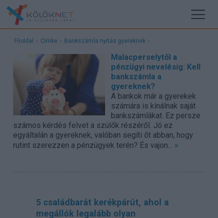
Főoldal
›
Címke
›
Bankszámla nyitás gyereknek
›
Malacperselytől a
pénzügyi nevelésig: Kell
bankszámla a
gyereknek?
A bankok már a gyerekek
számára is kínálnak saját
bankszámlákat. Ez persze
számos kérdés felvet a szülők részéről. Jó ez
egyáltalán a gyereknek, valóban segíti őt abban, hogy
»
rutint szerezzen a pénzügyek terén? És vajon...
5 családbarát kerékpárút, ahol a
megállók legalább olyan