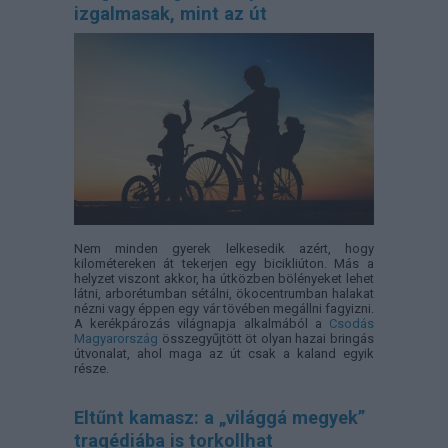
izgalmasak, mint az út
Nem minden gyerek lelkesedik azért, hogy
kilométereken át tekerjen egy bicikliúton. Más a
helyzet viszont akkor, ha útközben bölényeket lehet
látni, arborétumban sétálni, ökocentrumban halakat
nézni vagy éppen egy vár tövében megállni fagyizni.
A kerékpározás világnapja alkalmából a
Csodás
Magyarország
összegyűjtött öt olyan hazai bringás
útvonalat, ahol maga az út csak a kaland egyik
része.
Eltűnt kamasz: a „világgá megyek”
tragédiába is torkollhat