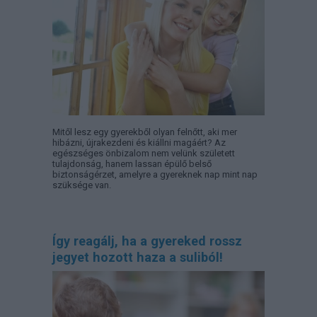
Mitől lesz egy gyerekből olyan felnőtt, aki mer
hibázni, újrakezdeni és kiállni magáért? Az
egészséges önbizalom nem velünk született
tulajdonság, hanem lassan épülő belső
biztonságérzet, amelyre a gyereknek nap mint nap
szüksége van.
Így reagálj, ha a gyereked rossz
jegyet hozott haza a suliból!