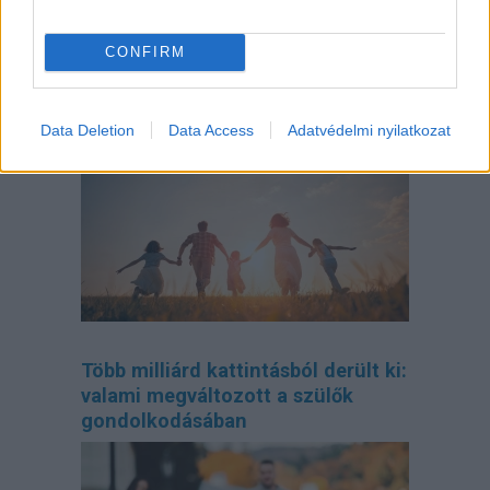
CONFIRM
Így tervezd meg az otthonodat, ha
bővül a család
Data Deletion
Data Access
Adatvédelmi nyilatkozat
Több milliárd kattintásból derült ki:
valami megváltozott a szülők
gondolkodásában