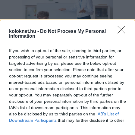
koloknet.hu -
Do Not Process My Personal
Information
If you wish to opt-out of the sale, sharing to third parties, or
A szülők sokfélék, de abban legtöbben
egyetértenek: nem szeretnék, ha a tanár kiabálna
processing of your personal or sensitive information for
gyermekükkel az iskolában. Ám ha egy
targeted advertising by us, please use the below opt-out
pedagógusnak egyszerre több, mint húsz
section to confirm your selection. Please note that after your
gyermeket kell fegyelmeznie, segítség és korszerű
módszertani eszköztár nélkül könnyen
opt-out request is processed you may continue seeing
eszköztelennek érezheti magát, ennek pedig
interest-based ads based on personal information utilized by
gyakran a kiabálás a következménye.
Erre (is) kínál megoldást a
Pozitív Fegyelmezés az
us or personal information disclosed to third parties prior to
iskolában
módszertana, amelyet az elmúlt két
your opt-out. You may separately opt-out of the further
évben egy Erasmus+ partnerségi projekt keretében
disclosure of your personal information by third parties on the
próbáltak ki hat európai ország iskoláiban, a makói
Szignum Iskola
vezetésével.
IAB’s list of downstream participants. This information may
also be disclosed by us to third parties on the
IAB’s List of
Pelusos gyerek az oviban: Minden
Downstream Participants
that may further disclose it to other
third parties.
óvodának biztosítania kell a
pelenkás gyerekek fogadását?