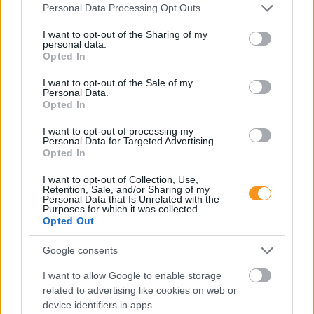
Please note that this website/app uses one or more Google
Personal Data Processing Opt Outs
services and may gather and store information including but
not limited to your visit or usage behaviour. You may click to
I want to opt-out of the Sharing of my
personal data.
grant or deny consent to Google and its third-party tags to
Opted In
use your data for below specified purposes in below Google
consent section.
I want to opt-out of the Sale of my
Personal Data.
Opted In
I want to opt-out of processing my
Personal Data for Targeted Advertising.
Opted In
Minden esetben kötelessége-e az óvodának
I want to opt-out of Collection, Use,
pelenkás gyermeket fogadni? Milyen higiénés
Retention, Sale, and/or Sharing of my
szabályokat kötelező betartani a pelenkázó
Personal Data that Is Unrelated with the
helyiségben? Mi a helyzet az sni-s pelenkás
Purposes for which it was collected.
gyermekekkel, akiknél gyakrabban előfordulhat,
Opted Out
hogy a szobatisztasági gondok még fokozottabb
odafigyelést igényelnek. Utánajártunk.
Google consents
Folyton öntöget, gyúr és tapicskol?
I want to allow Google to enable storage
10 szenzoros játék, amit imádni
related to advertising like cookies on web or
fog az óvodás
device identifiers in apps.