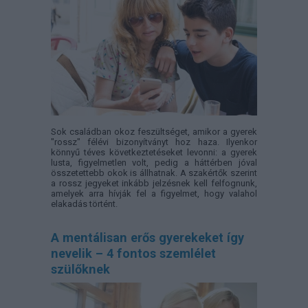
Sok családban okoz feszültséget, amikor a gyerek
"rossz" félévi bizonyítványt hoz haza. Ilyenkor
könnyű téves következtetéseket levonni: a gyerek
lusta, figyelmetlen volt, pedig a háttérben jóval
összetettebb okok is állhatnak. A szakértők szerint
a rossz jegyeket inkább jelzésnek kell felfognunk,
amelyek arra hívják fel a figyelmet, hogy valahol
elakadás történt.
A mentálisan erős gyerekeket így
nevelik – 4 fontos szemlélet
szülőknek