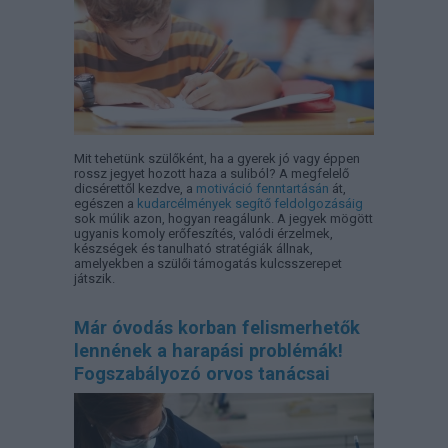
Mit tehetünk szülőként, ha a gyerek jó vagy éppen
rossz jegyet hozott haza a suliból? A megfelelő
dicsérettől kezdve, a
motiváció fenntartásán
át,
egészen a
kudarcélmények segítő feldolgozásáig
sok múlik azon, hogyan reagálunk. A jegyek mögött
ugyanis komoly erőfeszítés, valódi érzelmek,
készségek és tanulható stratégiák állnak,
amelyekben a szülői támogatás kulcsszerepet
játszik.
Már óvodás korban felismerhetők
lennének a harapási problémák!
Fogszabályozó orvos tanácsai