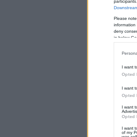
participants
Downstream 
Please note
information 
deny consent
in below Go
Persona
I want t
Opted 
I want t
Opted 
I want 
Advertis
Opted 
I want t
of my P
was col