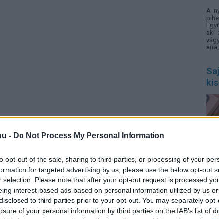
A n
pihe
Egyr
aki 
vágy
arra
Saj
ki
hu -
Do Not Process My Personal Information
SNI,
zava
to opt-out of the sale, sharing to third parties, or processing of your per
elig
formation for targeted advertising by us, please use the below opt-out s
info
r selection. Please note that after your opt-out request is processed y
rend
eing interest-based ads based on personal information utilized by us or
disclosed to third parties prior to your opt-out. You may separately opt-
5 c
losure of your personal information by third parties on the IAB’s list of
me