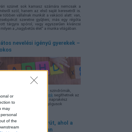
yári szünet sok kamasz számára nemcsak a
nésről szól, hanem az első saját keresetről is.
e többen vállalnak munkát a vakáció alatt: van,
zsebpénzt szeretne gyűjteni, más egy régóta
ott tárgyra spórol, vagy egyszerűen kíváncsi
, milyen a „nagybetűs élet” a munka világában.
átos nevelési igényű gyerekek –
sokos
 ADHD, autizmus, Asperger – szindró­mák,
rok, nehézségek.
Szakcikkeink
segíthetnek az
sonal or
azodásban, hogy minél több, naprakész
ection to
rmáció álljon a szülők, pedagógusok
ou may
elkezésére.
 personal
out of the
saládbarát kerékpárút, ahol a
 downstream
gállók legalább olyan