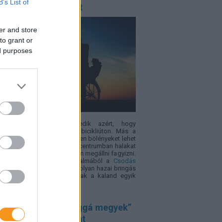
B’s List of
almasak, mint az út
er and store
to grant or
ed purposes
 minden gyerek lelkesedik azért, hogy
métereken át tekerjen egy bicikliúton. Más a
zet viszont akkor, ha útközben bölényeket lehet
i, arborétumban sétálni, ökocentrumban halakat
i vagy éppen egy vár tövében megállni fagyizni.
erékpározás világnapja alkalmából a
Csodás
yarország
összegyűjtött öt olyan hazai bringás
nalat, ahol maga az út csak a kaland egyik
e.
űnt kamasz: a „világgá megyek”
gédiába is torkollhat