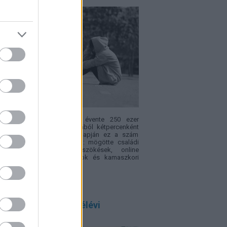
ópában becslések szerint évente 250 ezer
ek tűnik el – vagyis nagyjából kétpercenként
. Az Eltűnt gyerekek világnapján ez a szám
sak rendőrségi statisztika: mögötte családi
fliktusok, bántalmazás, szökések, online
csolatok, intézményi hiányok és kamaszkori
sek is állhatnak.
 szülő félreérti a félévi
onyítványt, ezért!