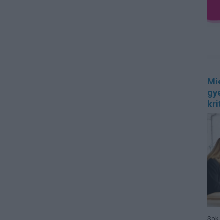
Mi
gye
kri
Sok 