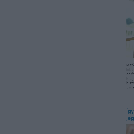
Mitő
hibá
egés
tula
bizt
szük
Így
jeg