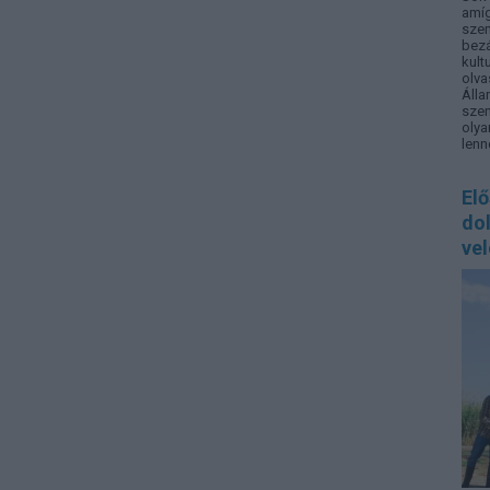
amíg
sze
bez
kult
olv
Áll
szem
oly
lenn
El
do
vel