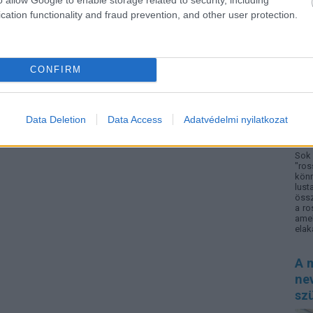
cation functionality and fraud prevention, and other user protection.
CONFIRM
Data Deletion
Data Access
Adatvédelmi nyilatkozat
Sok 
"ros
könn
lust
össz
a ro
amel
elak
A m
nev
sz