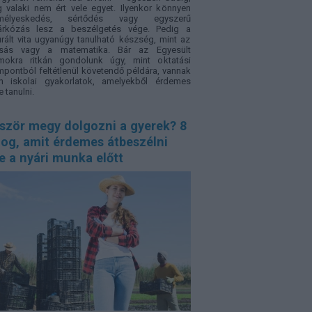
 valaki nem ért vele egyet. Ilyenkor könnyen
mélyeskedés, sértődés vagy egyszerű
árkózás lesz a beszélgetés vége. Pedig a
urált vita ugyanúgy tanulható készség, mint az
asás vagy a matematika. Bár az Egyesült
amokra ritkán gondolunk úgy, mint oktatási
pontból feltétlenül követendő példára, vannak
an iskolai gyakorlatok, amelyekből érdemes
e tanulni.
őször megy dolgozni a gyerek? 8
log, amit érdemes átbeszélni
e a nyári munka előtt