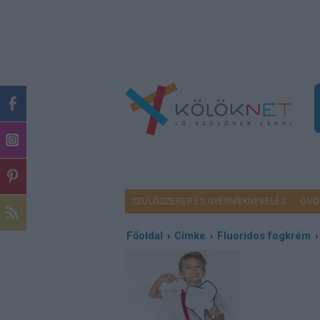
SZÜLŐSZEREP ÉS GYERMEKNEVELÉS
ÓVO
Főoldal
›
Címke
›
Fluoridos fogkrém
›