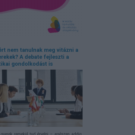
ért nem tanulnak meg vitázni a
rekek? A debate fejleszti a
tikai gondolkodást is
gyerek remekül tud érvelni – egészen addig,