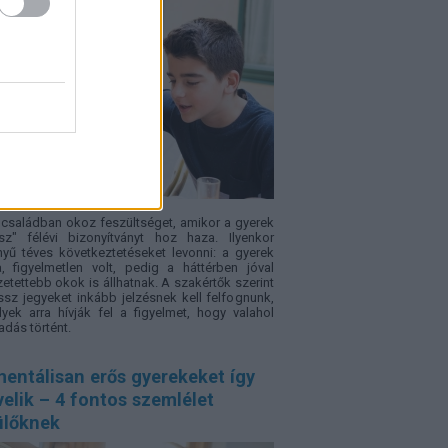
családban okoz feszültséget, amikor a gyerek
sz" félévi bizonyítványt hoz haza. Ilyenkor
yű téves következtetéseket levonni: a gyerek
a, figyelmetlen volt, pedig a háttérben jóval
etettebb okok is állhatnak. A szakértők szerint
ssz jegyeket inkább jelzésnek kell felfognunk,
yek arra hívják fel a figyelmet, hogy valahol
adás történt.
entálisan erős gyerekeket így
elik – 4 fontos szemlélet
ülőknek