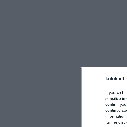
koloknet.
If you wish 
sensitive in
confirm you
continue se
information 
further disc