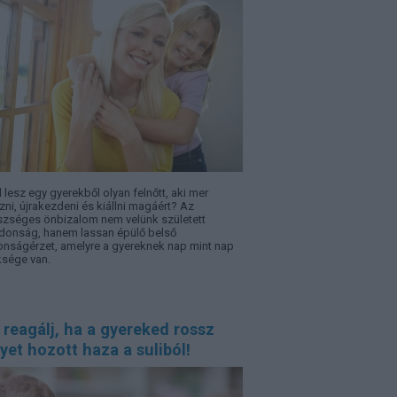
l lesz egy gyerekből olyan felnőtt, aki mer
zni, újrakezdeni és kiállni magáért? Az
zséges önbizalom nem velünk született
jdonság, hanem lassan épülő belső
onságérzet, amelyre a gyereknek nap mint nap
sége van.
 reagálj, ha a gyereked rossz
yet hozott haza a suliból!