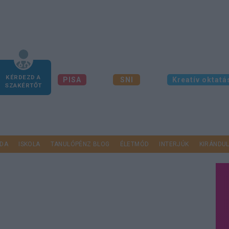
KÉRDEZD A
PISA
SNI
Kreatív oktatá
SZAKÉRTŐT
DA
ISKOLA
TANULÓPÉNZ BLOG
ÉLETMÓD
INTERJÚK
KIRÁNDU