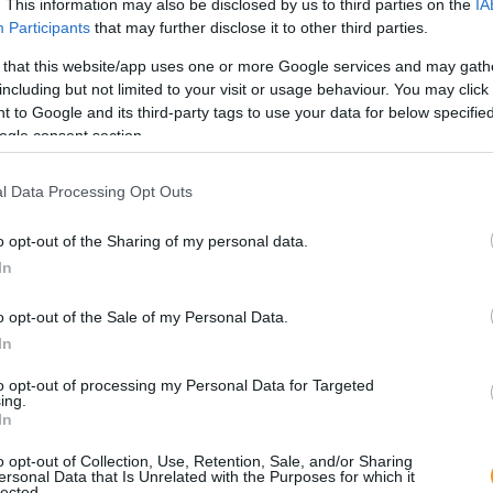
. This information may also be disclosed by us to third parties on the
IA
izg
Participants
that may further disclose it to other third parties.
 that this website/app uses one or more Google services and may gath
including but not limited to your visit or usage behaviour. You may click 
 to Google and its third-party tags to use your data for below specifi
ogle consent section.
l Data Processing Opt Outs
o opt-out of the Sharing of my personal data.
In
Nem
kilo
hely
o opt-out of the Sale of my Personal Data.
látn
nézn
In
A k
Mag
to opt-out of processing my Personal Data for Targeted
útvo
ing.
rész
In
Elt
o opt-out of Collection, Use, Retention, Sale, and/or Sharing
ersonal Data that Is Unrelated with the Purposes for which it
tra
lected.