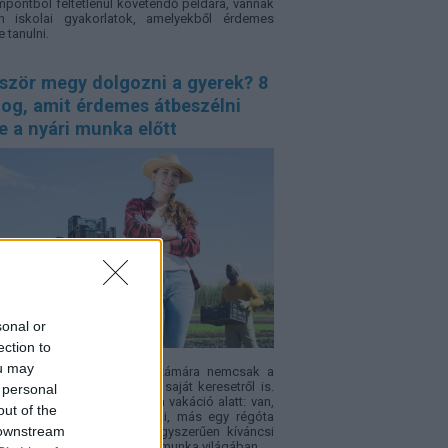
pontból feltétlenül követendő példára, vannak
an iskolai gyakorlatok, amelyekből érdemes
e tanulni.
őször megy dolgozni a gyerek? 8
log, amit érdemes átbeszélni
e a nyári munka előtt
sonal or
ection to
ou may
yári szünet sok kamasz számára nemcsak a
nésről szól, hanem az első saját keresetről is.
 personal
e többen vállalnak munkát a vakáció alatt: van,
out of the
zsebpénzt szeretne gyűjteni, más egy régóta
 downstream
ott tárgyra spórol, vagy egyszerűen kíváncsi
, milyen a „nagybetűs élet” a munka világában.