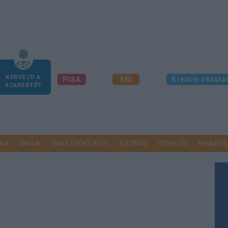
KÉRDEZD A
PISA
SNI
Kreatív oktatá
SZAKÉRTŐT
DA
ISKOLA
TANULÓPÉNZ BLOG
ÉLETMÓD
INTERJÚK
KIRÁNDU