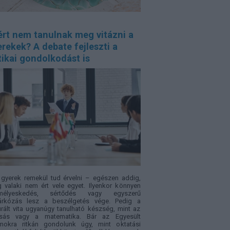
ért nem tanulnak meg vitázni a
rekek? A debate fejleszti a
tikai gondolkodást is
gyerek remekül tud érvelni – egészen addig,
 valaki nem ért vele egyet. Ilyenkor könnyen
mélyeskedés, sértődés vagy egyszerű
árkózás lesz a beszélgetés vége. Pedig a
urált vita ugyanúgy tanulható készség, mint az
asás vagy a matematika. Bár az Egyesült
amokra ritkán gondolunk úgy, mint oktatási