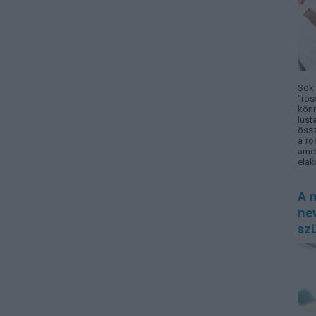
Sok 
"ros
könn
lust
össz
a ro
amel
elak
A m
nev
sz