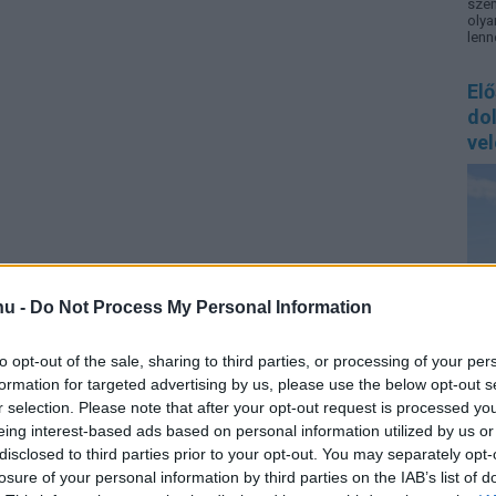
szem
oly
lenn
El
do
vel
hu -
Do Not Process My Personal Information
to opt-out of the sale, sharing to third parties, or processing of your per
formation for targeted advertising by us, please use the below opt-out s
r selection. Please note that after your opt-out request is processed y
A n
pihe
eing interest-based ads based on personal information utilized by us or
Egyr
disclosed to third parties prior to your opt-out. You may separately opt-
aki 
losure of your personal information by third parties on the IAB’s list of
vágy
arra