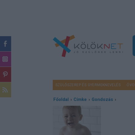
SZÜLŐSZEREP ÉS GYERMEKNEVELÉS
ÓVO
Főoldal
›
Címke
›
Gondozás
›