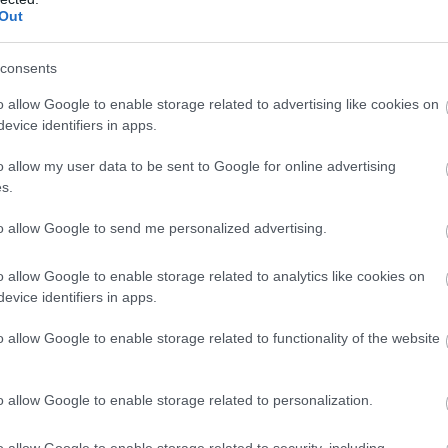
Out
consents
o allow Google to enable storage related to advertising like cookies on
evice identifiers in apps.
Nem
o allow my user data to be sent to Google for online advertising
kilo
hely
s.
látn
nézn
A k
to allow Google to send me personalized advertising.
Mag
útvo
rész
o allow Google to enable storage related to analytics like cookies on
evice identifiers in apps.
Elt
o allow Google to enable storage related to functionality of the website
tra
o allow Google to enable storage related to personalization.
o allow Google to enable storage related to security, including