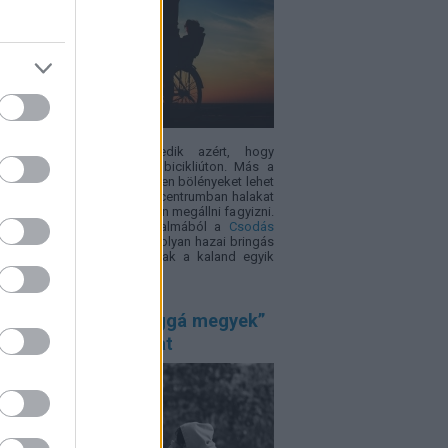
 minden gyerek lelkesedik azért, hogy
métereken át tekerjen egy bicikliúton. Más a
zet viszont akkor, ha útközben bölényeket lehet
i, arborétumban sétálni, ökocentrumban halakat
i vagy éppen egy vár tövében megállni fagyizni.
erékpározás világnapja alkalmából a
Csodás
yarország
összegyűjtött öt olyan hazai bringás
nalat, ahol maga az út csak a kaland egyik
e.
űnt kamasz: a „világgá megyek”
gédiába is torkollhat