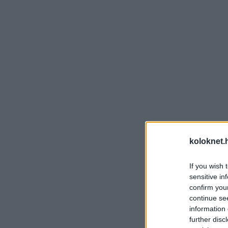
koloknet.
If you wish 
sensitive in
confirm you
continue se
information 
further disc