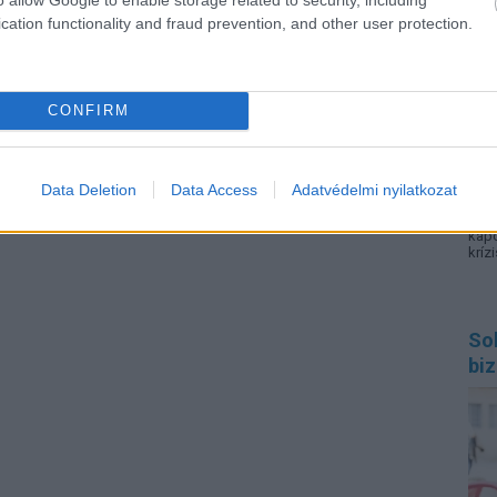
cation functionality and fraud prevention, and other user protection.
CONFIRM
Eur
gyer
egy
Data Deletion
Data Access
Adatvédelmi nyilatkozat
nemc
kon
kap
krízi
Sok
biz