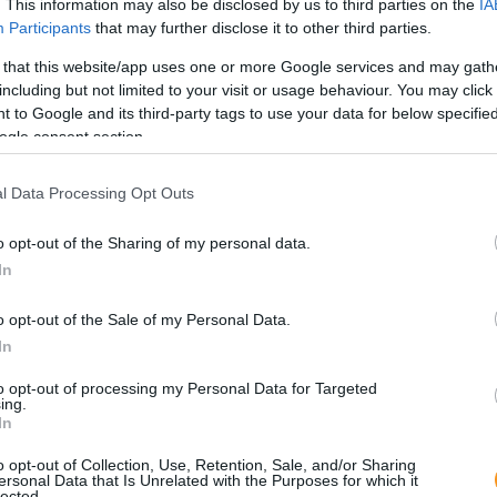
. This information may also be disclosed by us to third parties on the
IA
Participants
that may further disclose it to other third parties.
Saj
 that this website/app uses one or more Google services and may gath
ki
including but not limited to your visit or usage behaviour. You may click 
 to Google and its third-party tags to use your data for below specifi
ogle consent section.
l Data Processing Opt Outs
SNI,
o opt-out of the Sharing of my personal data.
zava
elig
In
info
rend
o opt-out of the Sale of my Personal Data.
In
5 c
me
to opt-out of processing my Personal Data for Targeted
izg
ing.
In
o opt-out of Collection, Use, Retention, Sale, and/or Sharing
ersonal Data that Is Unrelated with the Purposes for which it
lected.