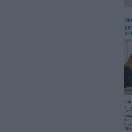
Mi
gye
kri
Sok 
amíg
sze
bez
kult
olv
Áll