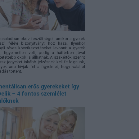
családban okoz feszültséget, amikor a gyerek
sz" félévi bizonyítványt hoz haza. Ilyenkor
yű téves következtetéseket levonni: a gyerek
a, figyelmetlen volt, pedig a háttérben jóval
etettebb okok is állhatnak. A szakértők szerint
ssz jegyeket inkább jelzésnek kell felfognunk,
yek arra hívják fel a figyelmet, hogy valahol
adás történt.
entálisan erős gyerekeket így
elik – 4 fontos szemlélet
ülőknek