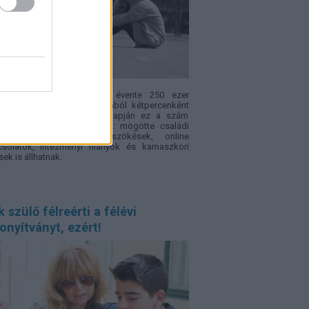
ópában becslések szerint évente 250 ezer
ek tűnik el – vagyis nagyjából kétpercenként
. Az Eltűnt gyerekek világnapján ez a szám
sak rendőrségi statisztika: mögötte családi
fliktusok, bántalmazás, szökések, online
csolatok, intézményi hiányok és kamaszkori
sek is állhatnak.
 szülő félreérti a félévi
onyítványt, ezért!