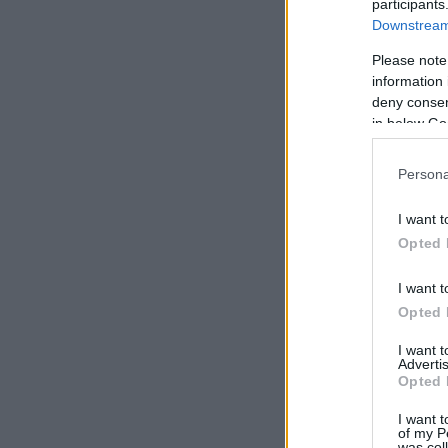
participants
Downstream 
Please note
information 
deny consent
in below Go
Persona
I want t
Opted 
I want t
Opted 
I want 
Advertis
Opted 
I want t
of my P
was col