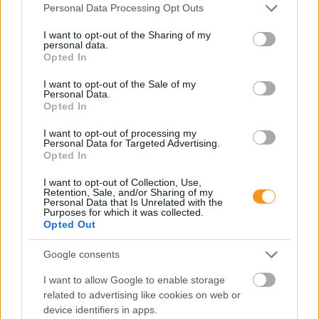
Please note that this website/app uses one or more Google
Personal Data Processing Opt Outs
services and may gather and store information including but
not limited to your visit or usage behaviour. You may click to
I want to opt-out of the Sharing of my
personal data.
grant or deny consent to Google and its third-party tags to
Opted In
use your data for below specified purposes in below Google
consent section.
I want to opt-out of the Sale of my
Personal Data.
Opted In
I want to opt-out of processing my
Personal Data for Targeted Advertising.
Opted In
Minden esetben kötelessége-e az óvodának
I want to opt-out of Collection, Use,
pelenkás gyermeket fogadni? Milyen higiénés
Retention, Sale, and/or Sharing of my
szabályokat kötelező betartani a pelenkázó
Personal Data that Is Unrelated with the
helyiségben? Mi a helyzet az sni-s pelenkás
Purposes for which it was collected.
gyermekekkel, akiknél gyakrabban előfordulhat,
Opted Out
hogy a szobatisztasági gondok még fokozottabb
odafigyelést igényelnek. Utánajártunk.
Google consents
Folyton öntöget, gyúr és tapicskol?
I want to allow Google to enable storage
10 szenzoros játék, amit imádni
related to advertising like cookies on web or
fog az óvodás
device identifiers in apps.