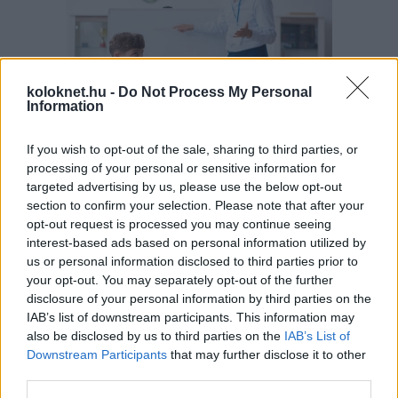
koloknet.hu -
Do Not Process My Personal
Information
If you wish to opt-out of the sale, sharing to third parties, or
A szülők sokfélék, de abban legtöbben
egyetértenek: nem szeretnék, ha a tanár kiabálna
processing of your personal or sensitive information for
gyermekükkel az iskolában. Ám ha egy
targeted advertising by us, please use the below opt-out
pedagógusnak egyszerre több, mint húsz
section to confirm your selection. Please note that after your
gyermeket kell fegyelmeznie, segítség és korszerű
módszertani eszköztár nélkül könnyen
opt-out request is processed you may continue seeing
eszköztelennek érezheti magát, ennek pedig
interest-based ads based on personal information utilized by
gyakran a kiabálás a következménye.
Erre (is) kínál megoldást a
Pozitív Fegyelmezés az
us or personal information disclosed to third parties prior to
iskolában
módszertana, amelyet az elmúlt két
your opt-out. You may separately opt-out of the further
évben egy Erasmus+ partnerségi projekt keretében
disclosure of your personal information by third parties on the
próbáltak ki hat európai ország iskoláiban, a makói
Szignum Iskola
vezetésével.
IAB’s list of downstream participants. This information may
also be disclosed by us to third parties on the
IAB’s List of
Pelusos gyerek az oviban: Minden
Downstream Participants
that may further disclose it to other
third parties.
óvodának biztosítania kell a
pelenkás gyerekek fogadását?