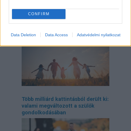
CONFIRM
Így tervezd meg az otthonodat, ha
bővül a család
Data Deletion
Data Access
Adatvédelmi nyilatkozat
Több milliárd kattintásból derült ki:
valami megváltozott a szülők
gondolkodásában