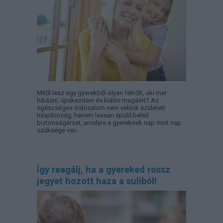
Mitől lesz egy gyerekből olyan felnőtt, aki mer
hibázni, újrakezdeni és kiállni magáért? Az
egészséges önbizalom nem velünk született
tulajdonság, hanem lassan épülő belső
biztonságérzet, amelyre a gyereknek nap mint nap
szüksége van.
Így reagálj, ha a gyereked rossz
jegyet hozott haza a suliból!