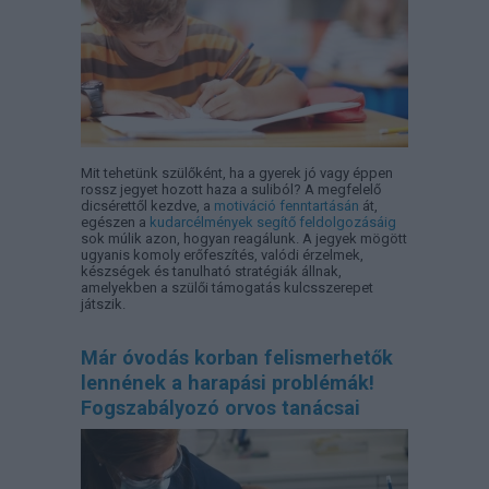
Mit tehetünk szülőként, ha a gyerek jó vagy éppen
rossz jegyet hozott haza a suliból? A megfelelő
dicsérettől kezdve, a
motiváció fenntartásán
át,
egészen a
kudarcélmények segítő feldolgozásáig
sok múlik azon, hogyan reagálunk. A jegyek mögött
ugyanis komoly erőfeszítés, valódi érzelmek,
készségek és tanulható stratégiák állnak,
amelyekben a szülői támogatás kulcsszerepet
játszik.
Már óvodás korban felismerhetők
lennének a harapási problémák!
Fogszabályozó orvos tanácsai