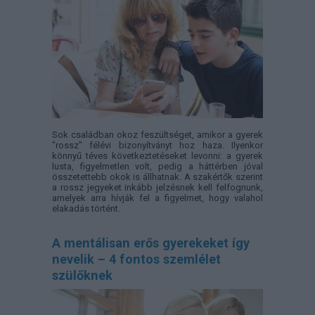
Sok családban okoz feszültséget, amikor a gyerek
"rossz" félévi bizonyítványt hoz haza. Ilyenkor
könnyű téves következtetéseket levonni: a gyerek
lusta, figyelmetlen volt, pedig a háttérben jóval
összetettebb okok is állhatnak. A szakértők szerint
a rossz jegyeket inkább jelzésnek kell felfognunk,
amelyek arra hívják fel a figyelmet, hogy valahol
elakadás történt.
A mentálisan erős gyerekeket így
nevelik – 4 fontos szemlélet
szülőknek