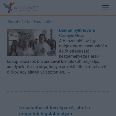
Főoldal
›
Címke
›
Hasznos50
›
Diákok nyílt levele
Czunyinéhoz
A Hasznos50 az Így
dolgozunk mi mentorációs
és ötletfejlesztő
kezdeményezés első,
középiskolások bevonosával kivitelezett projektje,
amelynek fő az a célja, hogy a projekthétben résztvevő
»
diákok egy általuk választott és...
5 családbarát kerékpárút, ahol a
megállók legalább olyan