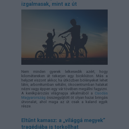
izgalmasak, mint az út
Nem minden gyerek lelkesedik azért, hogy
kilométereken át tekerjen egy bicikliúton. Más a
helyzet viszont akkor, ha útközben bölényeket lehet
látni, arborétumban sétálni, ökocentrumban halakat
nézni vagy éppen egy vár tövében megállni fagyizni.
A kerékpározás világnapja alkalmából a
Csodás
Magyarország
összegyűjtött öt olyan hazai bringás
útvonalat, ahol maga az út csak a kaland egyik
része.
Eltűnt kamasz: a „világgá megyek”
tragédiába is torkollhat