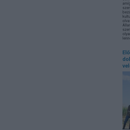
amíg
sze
bez
kult
olv
Áll
szem
oly
lenn
El
do
vel