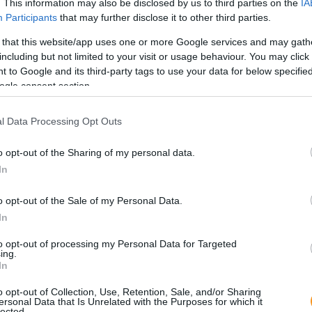
. This information may also be disclosed by us to third parties on the
IA
izg
Participants
that may further disclose it to other third parties.
 that this website/app uses one or more Google services and may gath
including but not limited to your visit or usage behaviour. You may click 
 to Google and its third-party tags to use your data for below specifi
ogle consent section.
l Data Processing Opt Outs
o opt-out of the Sharing of my personal data.
In
Nem
kilo
hely
o opt-out of the Sale of my Personal Data.
látn
nézn
In
A k
Mag
to opt-out of processing my Personal Data for Targeted
útvo
ing.
rész
In
Elt
o opt-out of Collection, Use, Retention, Sale, and/or Sharing
ersonal Data that Is Unrelated with the Purposes for which it
tra
lected.