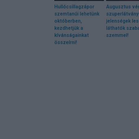
Hullócsillagzápor
Augusztus vé
szemtanúi lehetünk
szuperlátvány
októberben,
jelenségek le
kezdhetjük a
láthatók szab
kívánságainkat
szemmel!
összeírni!