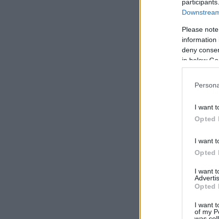
participants
Downstream 
Please note
information 
deny consent
in below Go
Persona
I want t
Opted 
I want t
Opted 
I want 
Advertis
Opted 
I want t
of my P
was col