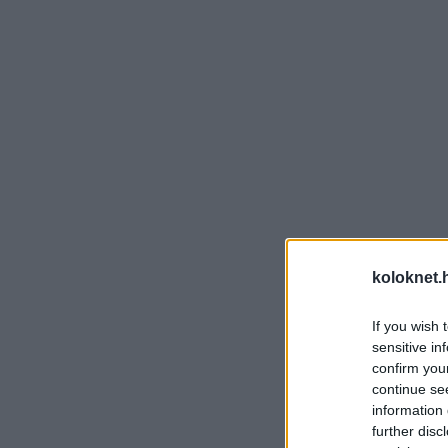
koloknet.
If you wish 
sensitive in
confirm you
continue se
information 
further disc