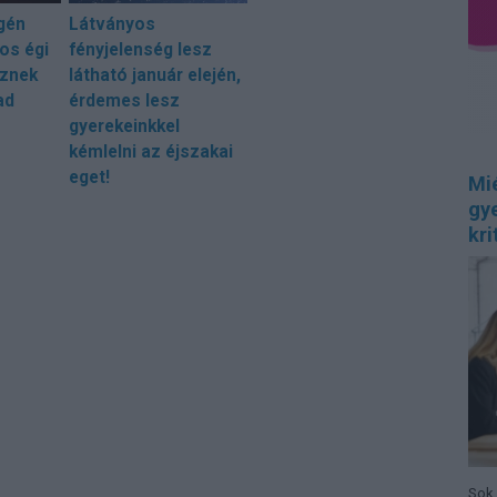
gén
Látványos
os égi
fényjelenség lesz
sznek
látható január elején,
ad
érdemes lesz
gyerekeinkkel
kémlelni az éjszakai
eget!
Mi
gye
kri
Sok 