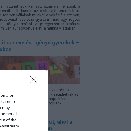
yári szünet sok kamasz számára nemcsak a
nésről szól, hanem az első saját keresetről is.
e többen vállalnak munkát a vakáció alatt: van,
zsebpénzt szeretne gyűjteni, más egy régóta
ott tárgyra spórol, vagy egyszerűen kíváncsi
, milyen a „nagybetűs élet” a munka világában.
átos nevelési igényű gyerekek –
sokos
 ADHD, autizmus, Asperger – szindró­mák,
rok, nehézségek.
Szakcikkeink
segíthetnek az
sonal or
azodásban, hogy minél több, naprakész
ection to
rmáció álljon a szülők, pedagógusok
ou may
elkezésére.
 personal
out of the
saládbarát kerékpárút, ahol a
 downstream
gállók legalább olyan