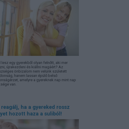
l lesz egy gyerekből olyan felnőtt, aki mer
zni, újrakezdeni és kiállni magáért? Az
zséges önbizalom nem velünk született
jdonság, hanem lassan épülő belső
onságérzet, amelyre a gyereknek nap mint nap
sége van.
 reagálj, ha a gyereked rossz
yet hozott haza a suliból!