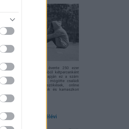
ópában becslések szerint évente 250 ezer
ek tűnik el – vagyis nagyjából kétpercenként
. Az Eltűnt gyerekek világnapján ez a szám
sak rendőrségi statisztika: mögötte családi
fliktusok, bántalmazás, szökések, online
csolatok, intézményi hiányok és kamaszkori
sek is állhatnak.
 szülő félreérti a félévi
onyítványt, ezért!