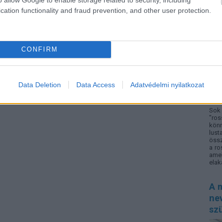
cation functionality and fraud prevention, and other user protection.
CONFIRM
Data Deletion
Data Access
Adatvédelmi nyilatkozat
Sok 
"ros
könn
lust
össz
a ro
amel
elak
A m
nev
sz