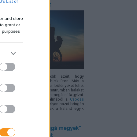
B’s List of
almasak, mint az út
er and store
to grant or
ed purposes
 minden gyerek lelkesedik azért, hogy
métereken át tekerjen egy bicikliúton. Más a
zet viszont akkor, ha útközben bölényeket lehet
i, arborétumban sétálni, ökocentrumban halakat
i vagy éppen egy vár tövében megállni fagyizni.
erékpározás világnapja alkalmából a
Csodás
yarország
összegyűjtött öt olyan hazai bringás
nalat, ahol maga az út csak a kaland egyik
e.
űnt kamasz: a „világgá megyek”
gédiába is torkollhat