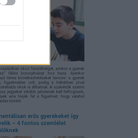
családban okoz feszültséget, amikor a gyerek
sz" félévi bizonyítványt hoz haza. Ilyenkor
yű téves következtetéseket levonni: a gyerek
a, figyelmetlen volt, pedig a háttérben jóval
etettebb okok is állhatnak. A szakértők szerint
ssz jegyeket inkább jelzésnek kell felfognunk,
yek arra hívják fel a figyelmet, hogy valahol
adás történt.
entálisan erős gyerekeket így
elik – 4 fontos szemlélet
ülőknek