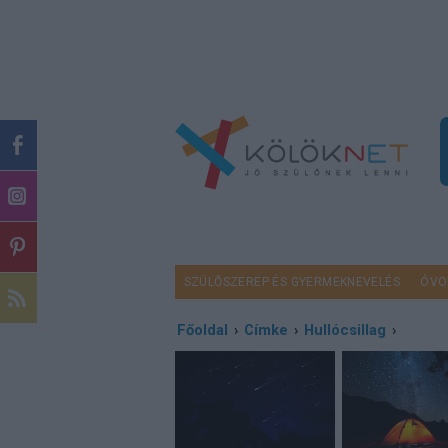
SZÜLŐSZEREP ÉS GYERMEKNEVELÉS
ÓVO
Főoldal
›
Címke
›
Hullócsillag
›