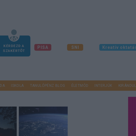
KÉRDEZD A
PISA
SNI
Kreatív oktatá
SZAKÉRTŐT
DA
ISKOLA
TANULÓPÉNZ BLOG
ÉLETMÓD
INTERJÚK
KIRÁNDU