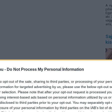
A n
pihe
Egyr
aki 
vágy
arra
Saj
ki
hu -
Do Not Process My Personal Information
SNI,
zava
to opt-out of the sale, sharing to third parties, or processing of your per
elig
formation for targeted advertising by us, please use the below opt-out s
info
r selection. Please note that after your opt-out request is processed y
rend
eing interest-based ads based on personal information utilized by us or
disclosed to third parties prior to your opt-out. You may separately opt-
5 c
losure of your personal information by third parties on the IAB’s list of
me