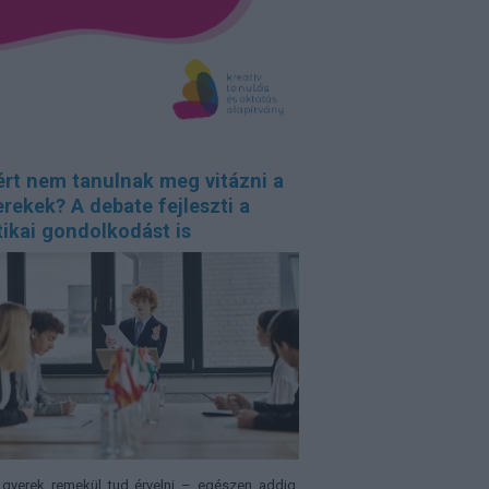
ért nem tanulnak meg vitázni a
rekek? A debate fejleszti a
tikai gondolkodást is
gyerek remekül tud érvelni – egészen addig,