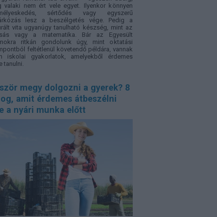
 valaki nem ért vele egyet. Ilyenkor könnyen
mélyeskedés, sértődés vagy egyszerű
árkózás lesz a beszélgetés vége. Pedig a
urált vita ugyanúgy tanulható készség, mint az
asás vagy a matematika. Bár az Egyesült
amokra ritkán gondolunk úgy, mint oktatási
pontból feltétlenül követendő példára, vannak
an iskolai gyakorlatok, amelyekből érdemes
e tanulni.
őször megy dolgozni a gyerek? 8
log, amit érdemes átbeszélni
e a nyári munka előtt