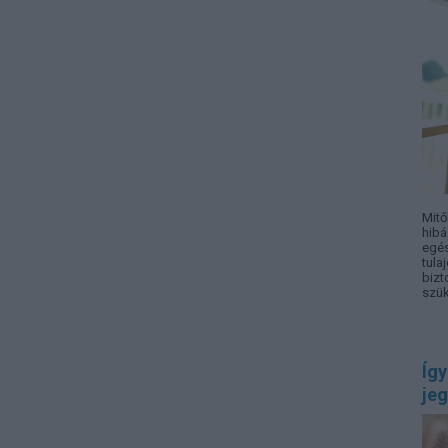
Mitő
hibá
egés
tula
bizt
szük
Így
jeg