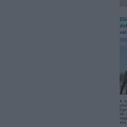
El
do
vel
A n
pihe
Egyr
aki 
vágy
arra