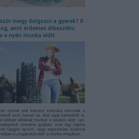
őször megy dolgozni a gyerek? 8
log, amit érdemes átbeszélni
e a nyári munka előtt
yári szünet sok kamasz számára nemcsak a
nésről szól, hanem az első saját keresetről is.
e többen vállalnak munkát a vakáció alatt: van,
zsebpénzt szeretne gyűjteni, más egy régóta
ott tárgyra spórol, vagy egyszerűen kíváncsi
, milyen a „nagybetűs élet” a munka világában.