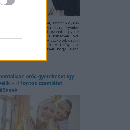
családban okoz feszültséget, amikor a gyerek
sz" félévi bizonyítványt hoz haza. Ilyenkor
yű téves következtetéseket levonni: a gyerek
a, figyelmetlen volt, pedig a háttérben jóval
etettebb okok is állhatnak. A szakértők szerint
ssz jegyeket inkább jelzésnek kell felfognunk,
yek arra hívják fel a figyelmet, hogy valahol
adás történt.
entálisan erős gyerekeket így
elik – 4 fontos szemlélet
ülőknek