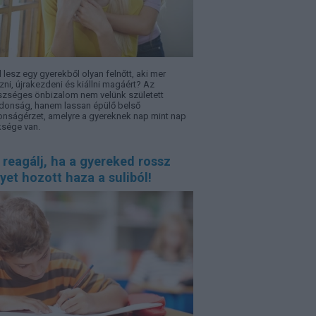
l lesz egy gyerekből olyan felnőtt, aki mer
zni, újrakezdeni és kiállni magáért? Az
zséges önbizalom nem velünk született
jdonság, hanem lassan épülő belső
onságérzet, amelyre a gyereknek nap mint nap
sége van.
 reagálj, ha a gyereked rossz
yet hozott haza a suliból!