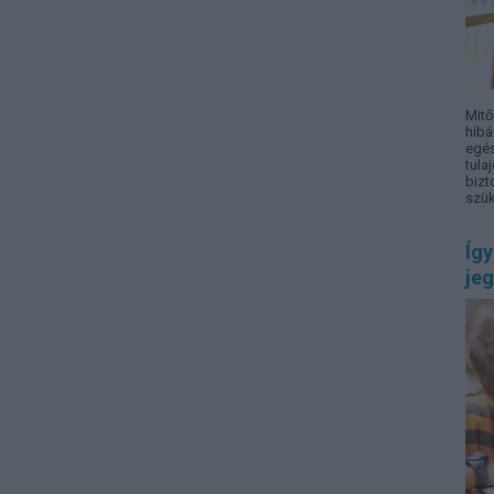
Mitő
hibá
egés
tula
bizt
szük
Így
jeg