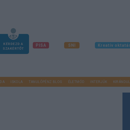
KÉRDEZD A
PISA
SNI
Kreatív oktatá
SZAKÉRTŐT
DA
ISKOLA
TANULÓPÉNZ BLOG
ÉLETMÓD
INTERJÚK
KIRÁNDU