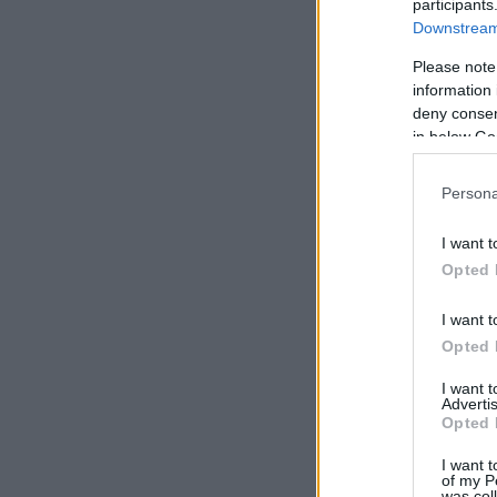
participants
Downstream 
Please note
information 
deny consent
in below Go
Persona
I want t
Opted 
I want t
Opted 
I want 
Advertis
Opted 
I want t
of my P
was col