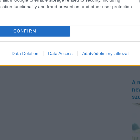
cation functionality and fraud prevention, and other user protection.
Sok 
"ros
CONFIRM
könn
lust
össz
a ro
amel
Data Deletion
Data Access
Adatvédelmi nyilatkozat
elak
A m
nev
sz