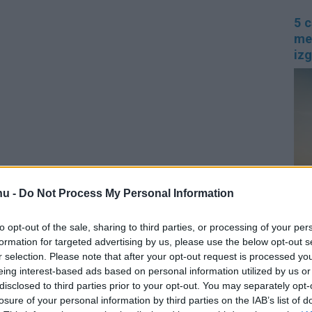
5 c
me
izg
hu -
Do Not Process My Personal Information
Nem
to opt-out of the sale, sharing to third parties, or processing of your per
kilo
hely
formation for targeted advertising by us, please use the below opt-out s
látn
r selection. Please note that after your opt-out request is processed y
nézn
eing interest-based ads based on personal information utilized by us or
A k
Mag
disclosed to third parties prior to your opt-out. You may separately opt-
útvo
losure of your personal information by third parties on the IAB’s list of
rész