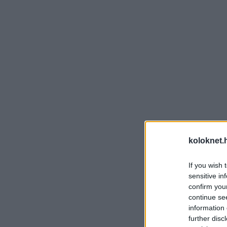
koloknet.
If you wish 
sensitive in
confirm you
continue se
information 
further disc