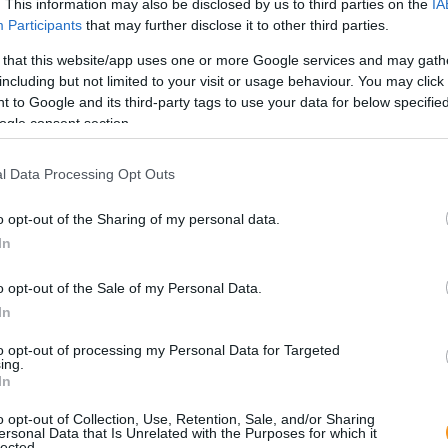
. This information may also be disclosed by us to third parties on the
IA
Participants
that may further disclose it to other third parties.
Saj
ki
 that this website/app uses one or more Google services and may gath
including but not limited to your visit or usage behaviour. You may click 
 to Google and its third-party tags to use your data for below specifi
ogle consent section.
l Data Processing Opt Outs
SNI,
zava
o opt-out of the Sharing of my personal data.
elig
info
In
rend
o opt-out of the Sale of my Personal Data.
Elt
In
tra
to opt-out of processing my Personal Data for Targeted
ing.
In
o opt-out of Collection, Use, Retention, Sale, and/or Sharing
ersonal Data that Is Unrelated with the Purposes for which it
lected.