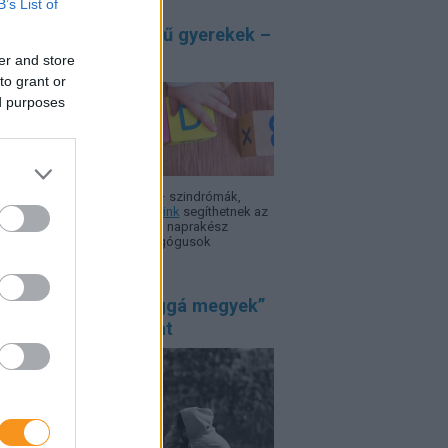
B’s List of
átos nevelési igényű gyerekek –
sokos
er and store
to grant or
ed purposes
 ADHD, autizmus, Asperger – szindró­mák,
rok, nehézségek.
Szakcikkeink
segíthetnek az
azodásban, hogy minél több, naprakész
rmáció álljon a szülők, pedagógusok
elkezésére.
űnt kamasz: a „világgá megyek”
gédiába is torkollhat