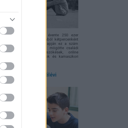
ópában becslések szerint évente 250 ezer
ek tűnik el – vagyis nagyjából kétpercenként
. Az Eltűnt gyerekek világnapján ez a szám
sak rendőrségi statisztika: mögötte családi
fliktusok, bántalmazás, szökések, online
csolatok, intézményi hiányok és kamaszkori
sek is állhatnak.
 szülő félreérti a félévi
onyítványt, ezért!