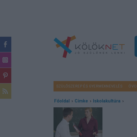
SZÜLŐSZEREP ÉS GYERMEKNEVELÉS
ÓVO
Főoldal
›
Címke
›
Iskolakultúra
›