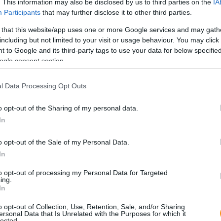
. This information may also be disclosed by us to third parties on the
IA
Participants
that may further disclose it to other third parties.
 that this website/app uses one or more Google services and may gath
including but not limited to your visit or usage behaviour. You may click 
 to Google and its third-party tags to use your data for below specifi
ogle consent section.
l Data Processing Opt Outs
Sok 
o opt-out of the Sharing of my personal data.
"ros
In
könn
lust
össz
o opt-out of the Sale of my Personal Data.
a ro
amel
In
elak
to opt-out of processing my Personal Data for Targeted
ing.
A m
In
nev
sz
o opt-out of Collection, Use, Retention, Sale, and/or Sharing
ersonal Data that Is Unrelated with the Purposes for which it
lected.