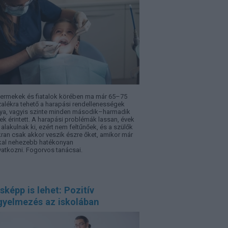
ermekek és fiatalok körében ma már 65–75
alékra tehető a harapási rendellenességek
ya, vagyis szinte minden második–harmadik
ek érintett. A harapási problémák lassan, évek
t alakulnak ki, ezért nem feltűnőek, és a szülők
ran csak akkor veszik észre őket, amikor már
al nehezebb hatékonyan
atkozni. Fogorvos tanácsai.
képp is lehet: Pozitív
gyelmezés az iskolában