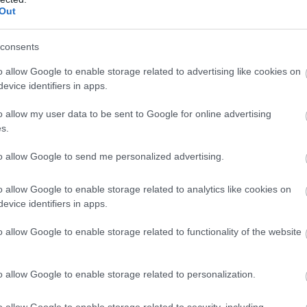
Out
consents
o allow Google to enable storage related to advertising like cookies on
evice identifiers in apps.
o allow my user data to be sent to Google for online advertising
s.
Mitő
hibá
to allow Google to send me personalized advertising.
egés
tula
bizt
o allow Google to enable storage related to analytics like cookies on
szük
evice identifiers in apps.
o allow Google to enable storage related to functionality of the website
Így
jeg
o allow Google to enable storage related to personalization.
o allow Google to enable storage related to security, including