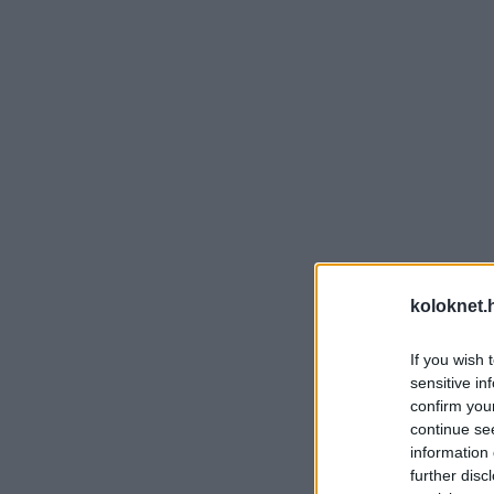
koloknet.
If you wish 
sensitive in
confirm you
continue se
information 
further disc