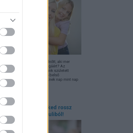
l lesz egy gyerekből olyan felnőtt, aki mer
zni, újrakezdeni és kiállni magáért? Az
zséges önbizalom nem velünk született
jdonság, hanem lassan épülő belső
onságérzet, amelyre a gyereknek nap mint nap
sége van.
 reagálj, ha a gyereked rossz
yet hozott haza a suliból!