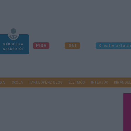
KÉRDEZD A
PISA
SNI
Kreatív oktatá
SZAKÉRTŐT
DA
ISKOLA
TANULÓPÉNZ BLOG
ÉLETMÓD
INTERJÚK
KIRÁNDU