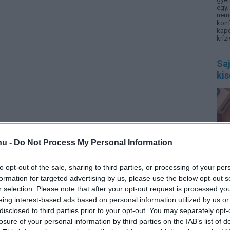
egy
nemc
kon
kap
krízi
Saj
ki
hu -
Do Not Process My Personal Information
SNI,
zava
elig
to opt-out of the sale, sharing to third parties, or processing of your per
info
rend
formation for targeted advertising by us, please use the below opt-out s
r selection. Please note that after your opt-out request is processed y
eing interest-based ads based on personal information utilized by us or
Sok
disclosed to third parties prior to your opt-out. You may separately opt-
biz
losure of your personal information by third parties on the IAB’s list of