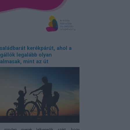
saládbarát kerékpárút, ahol a
gállók legalább olyan
almasak, mint az út
 minden gyerek lelkesedik azért, hogy