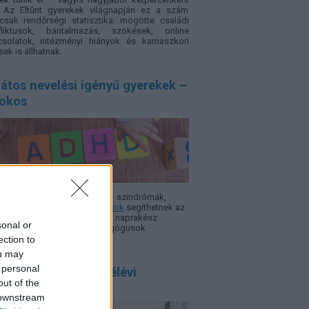
. Az Eltűnt gyerekek világnapján ez a szám
sak rendőrségi statisztika: mögötte családi
fliktusok, bántalmazás, szökések, online
csolatok, intézményi hiányok és kamaszkori
sek is állhatnak.
átos nevelési igényű gyerekek –
sokos
 ADHD, autizmus, Asperger – szindró­mák,
rok, nehézségek.
Szakcikkeink
segíthetnek az
azodásban, hogy minél több, naprakész
sonal or
rmáció álljon a szülők, pedagógusok
elkezésére.
ection to
ou may
 personal
 szülő félreérti a félévi
out of the
onyítványt, ezért!
 downstream