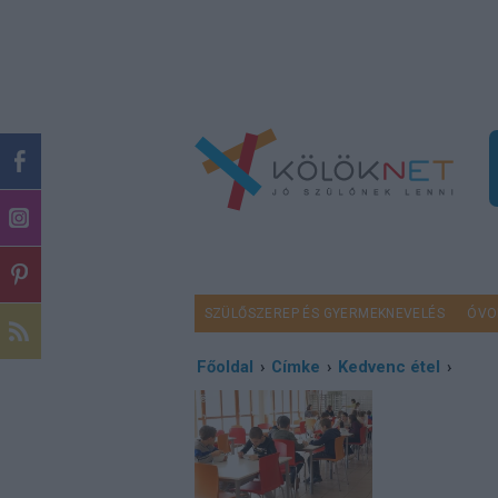
SZÜLŐSZEREP ÉS GYERMEKNEVELÉS
ÓVO
Főoldal
›
Címke
›
Kedvenc étel
›