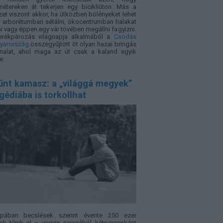
métereken át tekerjen egy bicikliúton. Más a
zet viszont akkor, ha útközben bölényeket lehet
i, arborétumban sétálni, ökocentrumban halakat
i vagy éppen egy vár tövében megállni fagyizni.
erékpározás világnapja alkalmából a
Csodás
yarország
összegyűjtött öt olyan hazai bringás
nalat, ahol maga az út csak a kaland egyik
e.
űnt kamasz: a „világgá megyek”
gédiába is torkollhat
ópában becslések szerint évente 250 ezer
ek tűnik el – vagyis nagyjából kétpercenként