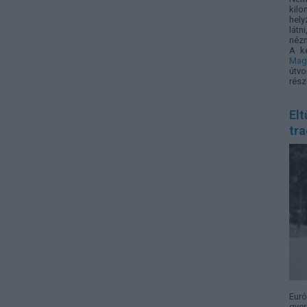
kilo
hely
látn
nézn
A k
Mag
útvo
rész
Elt
tra
Eur
gyer