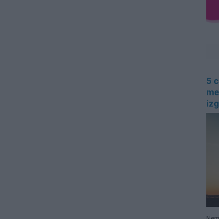
5 c
me
izg
Nem