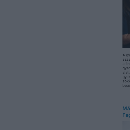
A gy
száz
arán
gyer
alat
gyak
sokk
beav
Más
Fe