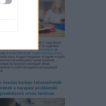
tehetünk szülőként, ha a gyerek jó vagy éppen
z jegyet hozott haza a suliból? A megfelelő
érettől kezdve, a
motiváció fenntartásán
át,
szen a
kudarcélmények segítő feldolgozásáig
múlik azon, hogyan reagálunk. A jegyek mögött
nis komoly erőfeszítés, valódi érzelmek,
ségek és tanulható stratégiák állnak,
yekben a szülői támogatás kulcsszerepet
ik.
r óvodás korban felismerhetők
nnének a harapási problémák!
gszabályozó orvos tanácsai