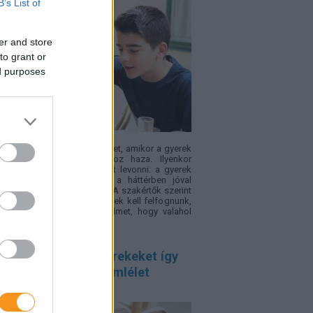
B’s List of
er and store
to grant or
ed purposes
családban okoz feszültséget, amikor a gyerek
sz" félévi bizonyítványt hoz haza. Ilyenkor
yű téves következtetéseket levonni: a gyerek
a, figyelmetlen volt, pedig a háttérben jóval
etettebb okok is állhatnak. A szakértők szerint
ssz jegyeket inkább jelzésnek kell felfognunk,
yek arra hívják fel a figyelmet, hogy valahol
adás történt.
entálisan erős gyerekeket így
elik – 4 fontos szemlélet
ülőknek