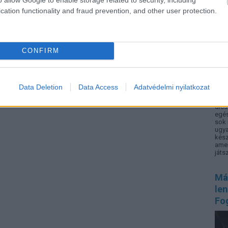
cation functionality and fraud prevention, and other user protection.
CONFIRM
Data Deletion
Data Access
Adatvédelmi nyilatkozat
Mit 
ross
dics
egé
sok 
ugya
kész
amel
játsz
Má
le
Fo