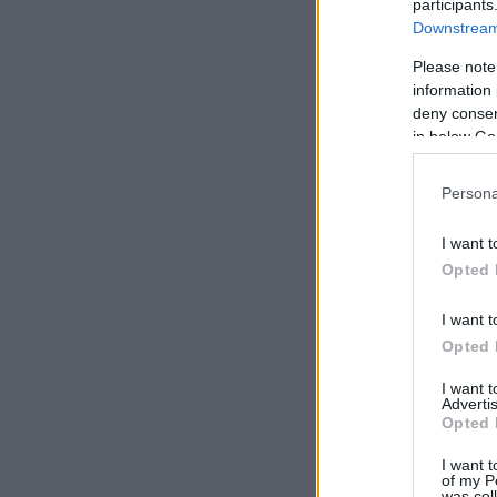
participants
Downstream 
Please note
information 
deny consent
in below Go
Persona
I want t
Opted 
I want t
Opted 
I want 
Advertis
Opted 
I want t
of my P
was col