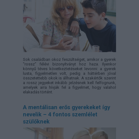
Sok családban okoz feszültséget, amikor a gyerek
"rossz" félévi bizonyítványt hoz haza. Ilyenkor
könnyű téves következtetéseket levonni: a gyerek
lusta, figyelmetlen volt, pedig a háttérben jóval
összetettebb okok is állhatnak. A szakértők szerint
a rossz jegyeket inkább jelzésnek kell felfognunk,
amelyek arra hívják fel a figyelmet, hogy valahol
elakadás történt.
A mentálisan erős gyerekeket így
nevelik – 4 fontos szemlélet
szülőknek