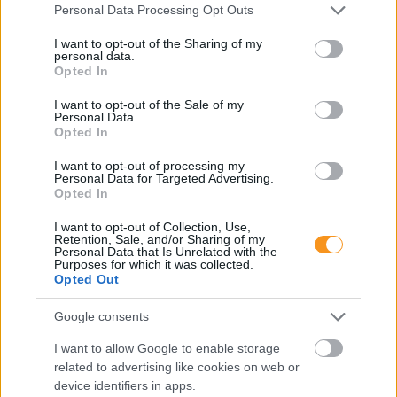
Please note that this website/app uses one or more Google
Personal Data Processing Opt Outs
services and may gather and store information including but
not limited to your visit or usage behaviour. You may click to
I want to opt-out of the Sharing of my
personal data.
grant or deny consent to Google and its third-party tags to
Opted In
use your data for below specified purposes in below Google
consent section.
I want to opt-out of the Sale of my
Personal Data.
Opted In
I want to opt-out of processing my
Personal Data for Targeted Advertising.
Opted In
Minden esetben kötelessége-e az óvodának
I want to opt-out of Collection, Use,
pelenkás gyermeket fogadni? Milyen higiénés
Retention, Sale, and/or Sharing of my
szabályokat kötelező betartani a pelenkázó
Personal Data that Is Unrelated with the
helyiségben? Mi a helyzet az sni-s pelenkás
Purposes for which it was collected.
gyermekekkel, akiknél gyakrabban előfordulhat,
Opted Out
hogy a szobatisztasági gondok még fokozottabb
odafigyelést igényelnek. Utánajártunk.
Google consents
Folyton öntöget, gyúr és tapicskol?
I want to allow Google to enable storage
10 szenzoros játék, amit imádni
related to advertising like cookies on web or
fog az óvodás
device identifiers in apps.