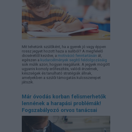
Mit tehetünk szülőként, ha a gyerek jó vagy éppen
rossz jegyet hozott haza a suliból? A megfelelő
dicsérettől kezdve, a
motiváció fenntartásán
át,
egészen a
kudarcélmények segítő feldolgozásáig
sok múlik azon, hogyan reagálunk. A jegyek mögött
ugyanis komoly erőfeszítés, valódi érzelmek,
készségek és tanulható stratégiák állnak,
amelyekben a szülői támogatás kulcsszerepet
játszik.
Már óvodás korban felismerhetők
lennének a harapási problémák!
Fogszabályozó orvos tanácsai