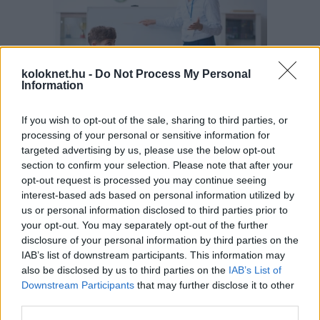
koloknet.hu -
Do Not Process My Personal
Information
If you wish to opt-out of the sale, sharing to third parties, or
A szülők sokfélék, de abban legtöbben
egyetértenek: nem szeretnék, ha a tanár kiabálna
processing of your personal or sensitive information for
gyermekükkel az iskolában. Ám ha egy
targeted advertising by us, please use the below opt-out
pedagógusnak egyszerre több, mint húsz
section to confirm your selection. Please note that after your
gyermeket kell fegyelmeznie, segítség és korszerű
módszertani eszköztár nélkül könnyen
opt-out request is processed you may continue seeing
eszköztelennek érezheti magát, ennek pedig
interest-based ads based on personal information utilized by
gyakran a kiabálás a következménye.
Erre (is) kínál megoldást a
Pozitív Fegyelmezés az
us or personal information disclosed to third parties prior to
iskolában
módszertana, amelyet az elmúlt két
your opt-out. You may separately opt-out of the further
évben egy Erasmus+ partnerségi projekt keretében
disclosure of your personal information by third parties on the
próbáltak ki hat európai ország iskoláiban, a makói
Szignum Iskola
vezetésével.
IAB’s list of downstream participants. This information may
also be disclosed by us to third parties on the
IAB’s List of
Pelusos gyerek az oviban: Minden
Downstream Participants
that may further disclose it to other
third parties.
óvodának biztosítania kell a
pelenkás gyerekek fogadását?