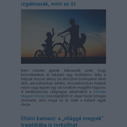
izgalmasak, mint az út
Nem minden gyerek lelkesedik azért, hogy
kilométereken át tekerjen egy bicikliúton. Más a
helyzet viszont akkor, ha útközben bölényeket lehet
látni, arborétumban sétálni, ökocentrumban halakat
nézni vagy éppen egy vár tövében megállni fagyizni.
A kerékpározás világnapja alkalmából a
Csodás
Magyarország
összegyűjtött öt olyan hazai bringás
útvonalat, ahol maga az út csak a kaland egyik
része.
Eltűnt kamasz: a „világgá megyek”
tragédiába is torkollhat