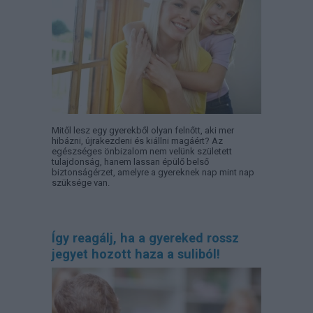
Mitől lesz egy gyerekből olyan felnőtt, aki mer
hibázni, újrakezdeni és kiállni magáért? Az
egészséges önbizalom nem velünk született
tulajdonság, hanem lassan épülő belső
biztonságérzet, amelyre a gyereknek nap mint nap
szüksége van.
Így reagálj, ha a gyereked rossz
jegyet hozott haza a suliból!