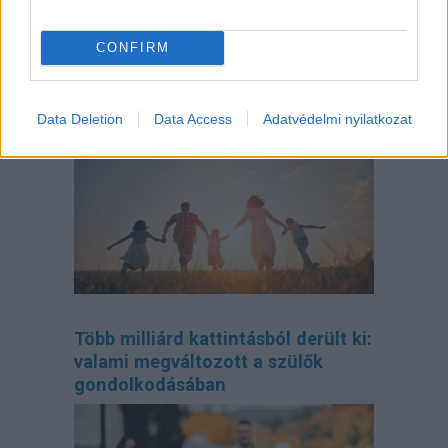
CONFIRM
Így tervezd meg az otthonodat, ha
bővül a család
Data Deletion
Data Access
Adatvédelmi nyilatkozat
Több milliárd kattintásból derült ki:
valami megváltozott a szülők
gondolkodásában