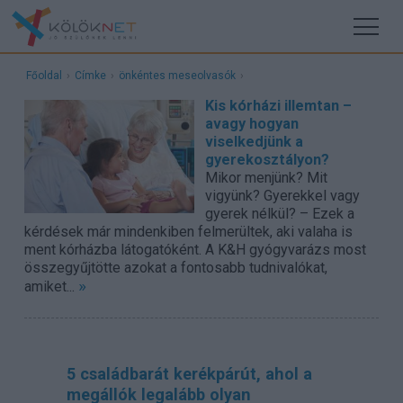
Főoldal
›
Címke
›
önkéntes meseolvasók
›
Kis kórházi illemtan –
avagy hogyan
viselkedjünk a
gyerekosztályon?
Mikor menjünk? Mit
vigyünk? Gyerekkel vagy
gyerek nélkül? – Ezek a
kérdések már mindenkiben felmerültek, aki valaha is
ment kórházba látogatóként. A K&H gyógyvarázs most
összegyűjtötte azokat a fontosabb tudnivalókat,
»
amiket...
5 családbarát kerékpárút, ahol a
megállók legalább olyan