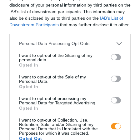
aránya, vagyis szinte minden második–harmadik
disclosure of your personal information by third parties on the
gyerek érintett. A harapási problémák lassan, évek
IAB’s list of downstream participants. This information may
alatt alakulnak ki, ezért nem feltűnőek, és a szülők
also be disclosed by us to third parties on the
IAB’s List of
gyakran csak akkor veszik észre őket, amikor már
sokkal nehezebb hatékonyan
Downstream Participants
that may further disclose it to other
beavatkozni. Fogorvos tanácsai.
third parties.
Please note that this website/app uses one or more Google
Másképp is lehet: Pozitív
Personal Data Processing Opt Outs
services and may gather and store information including but
Fegyelmezés az iskolában
not limited to your visit or usage behaviour. You may click to
I want to opt-out of the Sharing of my
personal data.
grant or deny consent to Google and its third-party tags to
Opted In
use your data for below specified purposes in below Google
consent section.
I want to opt-out of the Sale of my
Personal Data.
Opted In
I want to opt-out of processing my
Personal Data for Targeted Advertising.
Opted In
I want to opt-out of Collection, Use,
Retention, Sale, and/or Sharing of my
A szülők sokfélék, de abban legtöbben
Personal Data that Is Unrelated with the
egyetértenek: nem szeretnék, ha a tanár kiabálna
Purposes for which it was collected.
gyermekükkel az iskolában. Ám ha egy
Opted Out