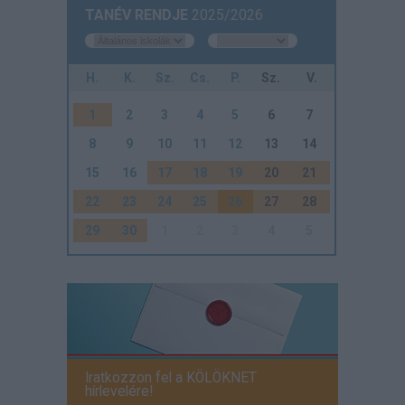
TANÉV RENDJE
2025/2026
H.
K.
Sz.
Cs.
P.
Sz.
V.
1
2
3
4
5
6
7
8
9
10
11
12
13
14
15
16
17
18
19
20
21
22
23
24
25
26
27
28
29
30
1
2
3
4
5
Iratkozzon fel a KÖLÖKNET
hírlevelére!