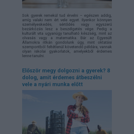
Sok gyerek remekül tud érvelni – egészen addig,
amíg valaki nem ért vele egyet. Ilyenkor könnyen
személyeskedés, sértődés vagy egyszerű
bezárkózás lesz a beszélgetés vége. Pedig a
kulturált vita ugyanúgy tanulható készség, mint az
olvasás vagy a matematika. Bár az Egyesült
Államokra ritkán gondolunk úgy, mint oktatási
szempontból feltétlenül követendő példára, vannak
olyan iskolai gyakorlatok, amelyekből érdemes
lenne tanulni.
Először megy dolgozni a gyerek? 8
dolog, amit érdemes átbeszélni
vele a nyári munka előtt