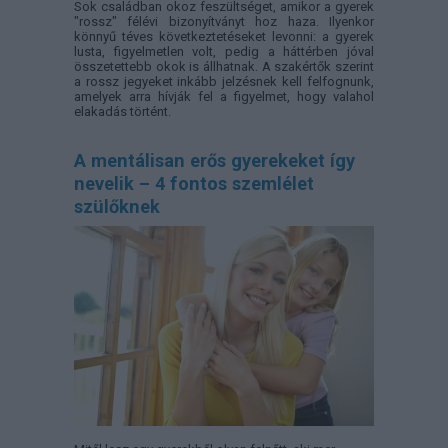
Sok családban okoz feszültséget, amikor a gyerek
"rossz" félévi bizonyítványt hoz haza. Ilyenkor
könnyű téves következtetéseket levonni: a gyerek
lusta, figyelmetlen volt, pedig a háttérben jóval
összetettebb okok is állhatnak. A szakértők szerint
a rossz jegyeket inkább jelzésnek kell felfognunk,
amelyek arra hívják fel a figyelmet, hogy valahol
elakadás történt.
A mentálisan erős gyerekeket így
nevelik – 4 fontos szemlélet
szülőknek