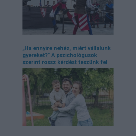
„Ha ennyire nehéz, miért vállalunk
gyereket?” A pszichológusok
szerint rossz kérdést teszünk fel