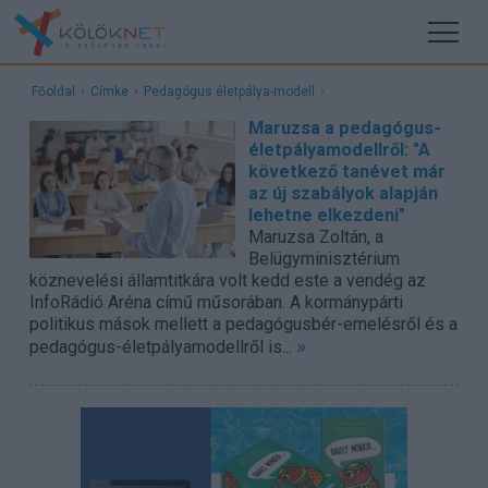
Főoldal
›
Címke
›
Pedagógus életpálya-modell
›
Maruzsa a pedagógus-
életpályamodellről: "A
következő tanévet már
az új szabályok alapján
lehetne elkezdeni"
Maruzsa Zoltán, a
Belügyminisztérium
köznevelési államtitkára volt kedd este a vendég az
InfoRádió Aréna című műsorában. A kormánypárti
politikus mások mellett a pedagógusbér-emelésről és a
»
pedagógus-életpályamodellről is...