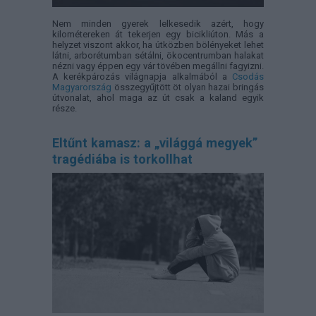
Nem minden gyerek lelkesedik azért, hogy
kilométereken át tekerjen egy bicikliúton. Más a
helyzet viszont akkor, ha útközben bölényeket lehet
látni, arborétumban sétálni, ökocentrumban halakat
nézni vagy éppen egy vár tövében megállni fagyizni.
A kerékpározás világnapja alkalmából a
Csodás
Magyarország
összegyűjtött öt olyan hazai bringás
útvonalat, ahol maga az út csak a kaland egyik
része.
Eltűnt kamasz: a „világgá megyek”
tragédiába is torkollhat