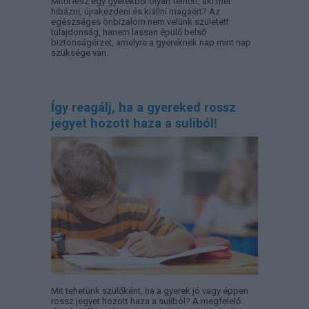
Mitől lesz egy gyerekből olyan felnőtt, aki mer
hibázni, újrakezdeni és kiállni magáért? Az
egészséges önbizalom nem velünk született
tulajdonság, hanem lassan épülő belső
biztonságérzet, amelyre a gyereknek nap mint nap
szüksége van.
Így reagálj, ha a gyereked rossz
jegyet hozott haza a suliból!
Mit tehetünk szülőként, ha a gyerek jó vagy éppen
rossz jegyet hozott haza a suliból? A megfelelő