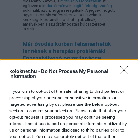
dicsérettől kezdve, a
motiváció fenntartásán
át,
egészen a
kudarcélmények segítő feldolgozásáig
sok múlik azon, hogyan reagálunk. A jegyek mögött
ugyanis komoly erőfeszítés, valódi érzelmek,
készségek és tanulható stratégiák állnak,
amelyekben a szülői támogatás kulcsszerepet
játszik.
Már óvodás korban felismerhetők
lennének a harapási problémák!
Fogszabályozó orvos tanácsai
koloknet.hu -
Do Not Process My Personal
Information
If you wish to opt-out of the sale, sharing to third parties, or
processing of your personal or sensitive information for
targeted advertising by us, please use the below opt-out
section to confirm your selection. Please note that after your
opt-out request is processed you may continue seeing
interest-based ads based on personal information utilized by
us or personal information disclosed to third parties prior to
A gyermekek és fiatalok körében ma már 65–75
your opt-out. You may separately opt-out of the further
százalékra tehető a harapási rendellenességek