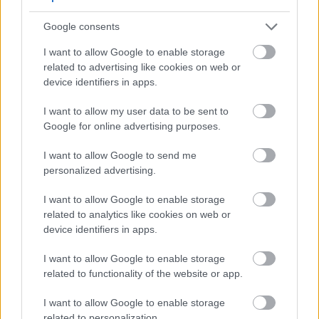
pedagógusnak egyszerre több, mint húsz
gyermeket kell fegyelmeznie, segítség és korszerű
módszertani eszköztár nélkül könnyen
Google consents
eszköztelennek érezheti magát, ennek pedig
gyakran a kiabálás a következménye.
I want to allow Google to enable storage
Erre (is) kínál megoldást a
Pozitív Fegyelmezés az
iskolában
módszertana, amelyet az elmúlt két
related to advertising like cookies on web or
évben egy Erasmus+ partnerségi projekt keretében
device identifiers in apps.
próbáltak ki hat európai ország iskoláiban, a makói
Szignum Iskola
vezetésével.
I want to allow my user data to be sent to
Google for online advertising purposes.
Pelusos gyerek az oviban: Minden
óvodának biztosítania kell a
I want to allow Google to send me
pelenkás gyerekek fogadását?
personalized advertising.
I want to allow Google to enable storage
related to analytics like cookies on web or
device identifiers in apps.
I want to allow Google to enable storage
related to functionality of the website or app.
I want to allow Google to enable storage
related to personalization.