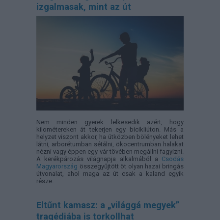
izgalmasak, mint az út
Nem minden gyerek lelkesedik azért, hogy
kilométereken át tekerjen egy bicikliúton. Más a
helyzet viszont akkor, ha útközben bölényeket lehet
látni, arborétumban sétálni, ökocentrumban halakat
nézni vagy éppen egy vár tövében megállni fagyizni.
A kerékpározás világnapja alkalmából a
Csodás
Magyarország
összegyűjtött öt olyan hazai bringás
útvonalat, ahol maga az út csak a kaland egyik
része.
Eltűnt kamasz: a „világgá megyek”
tragédiába is torkollhat