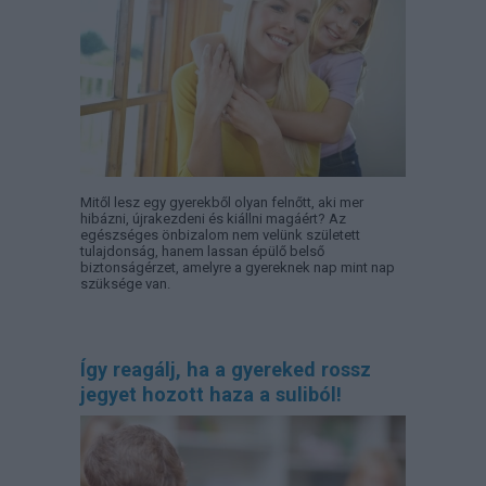
Mitől lesz egy gyerekből olyan felnőtt, aki mer
hibázni, újrakezdeni és kiállni magáért? Az
egészséges önbizalom nem velünk született
tulajdonság, hanem lassan épülő belső
biztonságérzet, amelyre a gyereknek nap mint nap
szüksége van.
Így reagálj, ha a gyereked rossz
jegyet hozott haza a suliból!