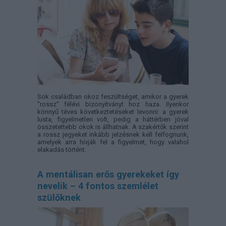
Sok családban okoz feszültséget, amikor a gyerek
"rossz" félévi bizonyítványt hoz haza. Ilyenkor
könnyű téves következtetéseket levonni: a gyerek
lusta, figyelmetlen volt, pedig a háttérben jóval
összetettebb okok is állhatnak. A szakértők szerint
a rossz jegyeket inkább jelzésnek kell felfognunk,
amelyek arra hívják fel a figyelmet, hogy valahol
elakadás történt.
A mentálisan erős gyerekeket így
nevelik – 4 fontos szemlélet
szülőknek