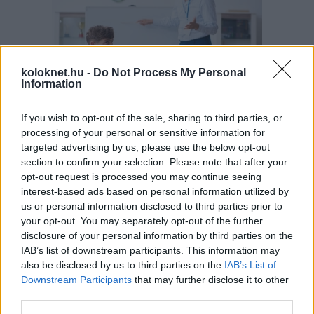
koloknet.hu -
Do Not Process My Personal
Information
If you wish to opt-out of the sale, sharing to third parties, or
A szülők sokfélék, de abban legtöbben
egyetértenek: nem szeretnék, ha a tanár kiabálna
processing of your personal or sensitive information for
gyermekükkel az iskolában. Ám ha egy
targeted advertising by us, please use the below opt-out
pedagógusnak egyszerre több, mint húsz
section to confirm your selection. Please note that after your
gyermeket kell fegyelmeznie, segítség és korszerű
módszertani eszköztár nélkül könnyen
opt-out request is processed you may continue seeing
eszköztelennek érezheti magát, ennek pedig
interest-based ads based on personal information utilized by
gyakran a kiabálás a következménye.
Erre (is) kínál megoldást a
Pozitív Fegyelmezés az
us or personal information disclosed to third parties prior to
iskolában
módszertana, amelyet az elmúlt két
your opt-out. You may separately opt-out of the further
évben egy Erasmus+ partnerségi projekt keretében
disclosure of your personal information by third parties on the
próbáltak ki hat európai ország iskoláiban, a makói
Szignum Iskola
vezetésével.
IAB’s list of downstream participants. This information may
also be disclosed by us to third parties on the
IAB’s List of
Pelusos gyerek az oviban: Minden
Downstream Participants
that may further disclose it to other
third parties.
óvodának biztosítania kell a
pelenkás gyerekek fogadását?