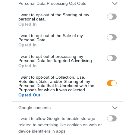
Please note that this website/app uses one or more Google
Personal Data Processing Opt Outs
services and may gather and store information including but
not limited to your visit or usage behaviour. You may click to
I want to opt-out of the Sharing of my
personal data.
grant or deny consent to Google and its third-party tags to
Opted In
use your data for below specified purposes in below Google
consent section.
I want to opt-out of the Sale of my
Personal Data.
Opted In
I want to opt-out of processing my
Personal Data for Targeted Advertising.
Opted In
Minden esetben kötelessége-e az óvodának
I want to opt-out of Collection, Use,
pelenkás gyermeket fogadni? Milyen higiénés
Retention, Sale, and/or Sharing of my
szabályokat kötelező betartani a pelenkázó
Personal Data that Is Unrelated with the
helyiségben? Mi a helyzet az sni-s pelenkás
Purposes for which it was collected.
gyermekekkel, akiknél gyakrabban előfordulhat,
Opted Out
hogy a szobatisztasági gondok még fokozottabb
odafigyelést igényelnek. Utánajártunk.
Google consents
Folyton öntöget, gyúr és tapicskol?
I want to allow Google to enable storage
10 szenzoros játék, amit imádni
related to advertising like cookies on web or
fog az óvodás
device identifiers in apps.