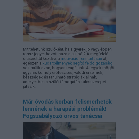
Mit tehetünk szülőként, ha a gyerek jó vagy éppen
rossz jegyet hozott haza a suliból? A megfelelő
dicsérettől kezdve, a
motiváció fenntartásán
át,
egészen a
kudarcélmények segítő feldolgozásáig
sok múlik azon, hogyan reagálunk. A jegyek mögött
ugyanis komoly erőfeszítés, valódi érzelmek,
készségek és tanulható stratégiák állnak,
amelyekben a szülői támogatás kulcsszerepet
játszik.
Már óvodás korban felismerhetők
lennének a harapási problémák!
Fogszabályozó orvos tanácsai