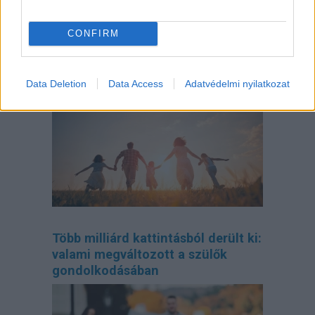
CONFIRM
Így tervezd meg az otthonodat, ha
bővül a család
Data Deletion
Data Access
Adatvédelmi nyilatkozat
Több milliárd kattintásból derült ki:
valami megváltozott a szülők
gondolkodásában