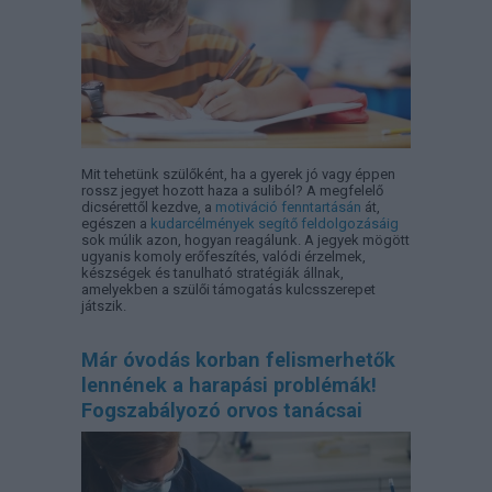
Mit tehetünk szülőként, ha a gyerek jó vagy éppen
rossz jegyet hozott haza a suliból? A megfelelő
dicsérettől kezdve, a
motiváció fenntartásán
át,
egészen a
kudarcélmények segítő feldolgozásáig
sok múlik azon, hogyan reagálunk. A jegyek mögött
ugyanis komoly erőfeszítés, valódi érzelmek,
készségek és tanulható stratégiák állnak,
amelyekben a szülői támogatás kulcsszerepet
játszik.
Már óvodás korban felismerhetők
lennének a harapási problémák!
Fogszabályozó orvos tanácsai