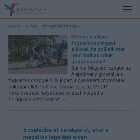
Főoldal
›
Címke
›
Támogatott lakhatás
›
Mi lesz a súlyos
fogyatékossággal
élőkkel, ha szüleik már
nem tudnak róluk
gondoskodni?
Bár ma Magyarországon az
Alaptörvény garantálja a
fogyatékossággal élők jogait, a gyakorlati végrehajtás
sokszor ellehetetlenül. Gurmai Zita, az MSZP
frakcióvezető-helyettese választ intézett a
»
Belügyminisztériumhoz.
5 családbarát kerékpárút, ahol a
megállók legalább olyan