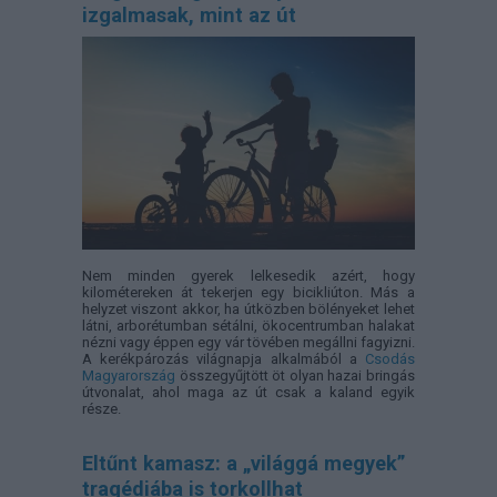
izgalmasak, mint az út
Nem minden gyerek lelkesedik azért, hogy
kilométereken át tekerjen egy bicikliúton. Más a
helyzet viszont akkor, ha útközben bölényeket lehet
látni, arborétumban sétálni, ökocentrumban halakat
nézni vagy éppen egy vár tövében megállni fagyizni.
A kerékpározás világnapja alkalmából a
Csodás
Magyarország
összegyűjtött öt olyan hazai bringás
útvonalat, ahol maga az út csak a kaland egyik
része.
Eltűnt kamasz: a „világgá megyek”
tragédiába is torkollhat