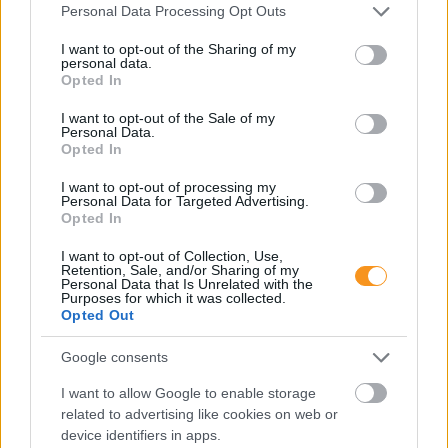
Please note that this website/app uses one or more Google
Personal Data Processing Opt Outs
services and may gather and store information including but
not limited to your visit or usage behaviour. You may click to
I want to opt-out of the Sharing of my
personal data.
grant or deny consent to Google and its third-party tags to
Opted In
use your data for below specified purposes in below Google
consent section.
I want to opt-out of the Sale of my
Personal Data.
Opted In
I want to opt-out of processing my
Personal Data for Targeted Advertising.
Opted In
Minden esetben kötelessége-e az óvodának
I want to opt-out of Collection, Use,
pelenkás gyermeket fogadni? Milyen higiénés
Retention, Sale, and/or Sharing of my
szabályokat kötelező betartani a pelenkázó
Personal Data that Is Unrelated with the
helyiségben? Mi a helyzet az sni-s pelenkás
Purposes for which it was collected.
gyermekekkel, akiknél gyakrabban előfordulhat,
Opted Out
hogy a szobatisztasági gondok még fokozottabb
odafigyelést igényelnek. Utánajártunk.
Google consents
Folyton öntöget, gyúr és tapicskol?
I want to allow Google to enable storage
10 szenzoros játék, amit imádni
related to advertising like cookies on web or
fog az óvodás
device identifiers in apps.