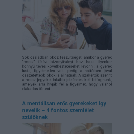
Sok családban okoz feszültséget, amikor a gyerek
"rossz" félévi bizonyítványt hoz haza. Ilyenkor
könnyű téves következtetéseket levonni: a gyerek
lusta, figyelmetlen volt, pedig a háttérben jóval
összetettebb okok is állhatnak. A szakértők szerint
a rossz jegyeket inkább jelzésnek kell felfognunk,
amelyek arra hívják fel a figyelmet, hogy valahol
elakadás történt.
A mentálisan erős gyerekeket így
nevelik – 4 fontos szemlélet
szülőknek