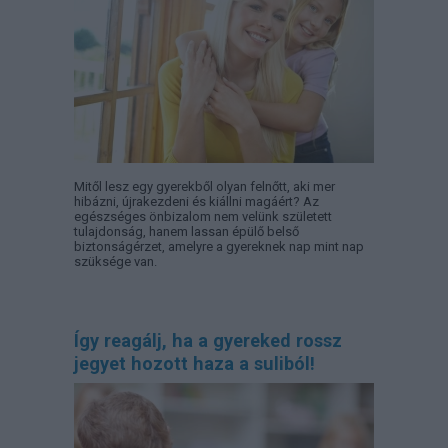
Mitől lesz egy gyerekből olyan felnőtt, aki mer
hibázni, újrakezdeni és kiállni magáért? Az
egészséges önbizalom nem velünk született
tulajdonság, hanem lassan épülő belső
biztonságérzet, amelyre a gyereknek nap mint nap
szüksége van.
Így reagálj, ha a gyereked rossz
jegyet hozott haza a suliból!