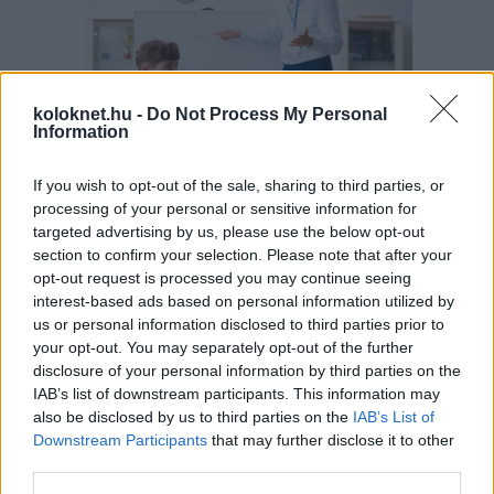
koloknet.hu -
Do Not Process My Personal
Information
If you wish to opt-out of the sale, sharing to third parties, or
A szülők sokfélék, de abban legtöbben
egyetértenek: nem szeretnék, ha a tanár kiabálna
processing of your personal or sensitive information for
gyermekükkel az iskolában. Ám ha egy
targeted advertising by us, please use the below opt-out
pedagógusnak egyszerre több, mint húsz
section to confirm your selection. Please note that after your
gyermeket kell fegyelmeznie, segítség és korszerű
módszertani eszköztár nélkül könnyen
opt-out request is processed you may continue seeing
eszköztelennek érezheti magát, ennek pedig
interest-based ads based on personal information utilized by
gyakran a kiabálás a következménye.
Erre (is) kínál megoldást a
Pozitív Fegyelmezés az
us or personal information disclosed to third parties prior to
iskolában
módszertana, amelyet az elmúlt két
your opt-out. You may separately opt-out of the further
évben egy Erasmus+ partnerségi projekt keretében
disclosure of your personal information by third parties on the
próbáltak ki hat európai ország iskoláiban, a makói
Szignum Iskola
vezetésével.
IAB’s list of downstream participants. This information may
also be disclosed by us to third parties on the
IAB’s List of
Pelusos gyerek az oviban: Minden
Downstream Participants
that may further disclose it to other
third parties.
óvodának biztosítania kell a
pelenkás gyerekek fogadását?