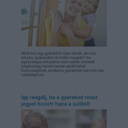
Mitől lesz egy gyerekből olyan felnőtt, aki mer
hibázni, újrakezdeni és kiállni magáért? Az
egészséges önbizalom nem velünk született
tulajdonság, hanem lassan épülő belső
biztonságérzet, amelyre a gyereknek nap mint nap
szüksége van.
Így reagálj, ha a gyereked rossz
jegyet hozott haza a suliból!