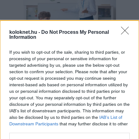
koloknet.hu -
Do Not Process My Personal
Information
If you wish to opt-out of the sale, sharing to third parties, or
A szülők sokfélék, de abban legtöbben
egyetértenek: nem szeretnék, ha a tanár kiabálna
processing of your personal or sensitive information for
gyermekükkel az iskolában. Ám ha egy
targeted advertising by us, please use the below opt-out
pedagógusnak egyszerre több, mint húsz
section to confirm your selection. Please note that after your
gyermeket kell fegyelmeznie, segítség és korszerű
módszertani eszköztár nélkül könnyen
opt-out request is processed you may continue seeing
eszköztelennek érezheti magát, ennek pedig
interest-based ads based on personal information utilized by
gyakran a kiabálás a következménye.
Erre (is) kínál megoldást a
Pozitív Fegyelmezés az
us or personal information disclosed to third parties prior to
iskolában
módszertana, amelyet az elmúlt két
your opt-out. You may separately opt-out of the further
évben egy Erasmus+ partnerségi projekt keretében
disclosure of your personal information by third parties on the
próbáltak ki hat európai ország iskoláiban, a makói
Szignum Iskola
vezetésével.
IAB’s list of downstream participants. This information may
also be disclosed by us to third parties on the
IAB’s List of
Pelusos gyerek az oviban: Minden
Downstream Participants
that may further disclose it to other
third parties.
óvodának biztosítania kell a
pelenkás gyerekek fogadását?