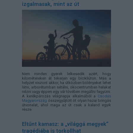
izgalmasak, mint az út
Nem minden gyerek lelkesedik azért, hogy
kilométereken át tekerjen egy bicikliúton. Más a
helyzet viszont akkor, ha útközben bölényeket lehet
látni, arborétumban sétálni, ökocentrumban halakat
nézni vagy éppen egy vár tövében megállni fagyizni.
A kerékpározás világnapja alkalmából a
Csodás
Magyarország
összegyűjtött öt olyan hazai bringás
útvonalat, ahol maga az út csak a kaland egyik
része.
Eltűnt kamasz: a „világgá megyek”
tragédiába is torkollhat