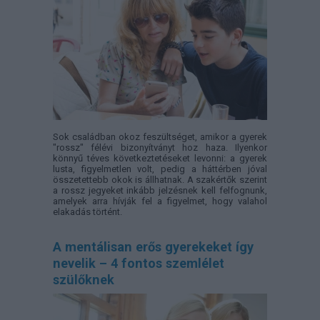
Sok családban okoz feszültséget, amikor a gyerek
"rossz" félévi bizonyítványt hoz haza. Ilyenkor
könnyű téves következtetéseket levonni: a gyerek
lusta, figyelmetlen volt, pedig a háttérben jóval
összetettebb okok is állhatnak. A szakértők szerint
a rossz jegyeket inkább jelzésnek kell felfognunk,
amelyek arra hívják fel a figyelmet, hogy valahol
elakadás történt.
A mentálisan erős gyerekeket így
nevelik – 4 fontos szemlélet
szülőknek