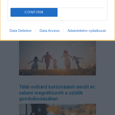
CONFIRM
Így tervezd meg az otthonodat, ha
bővül a család
Data Deletion
Data Access
Adatvédelmi nyilatkozat
Több milliárd kattintásból derült ki:
valami megváltozott a szülők
gondolkodásában