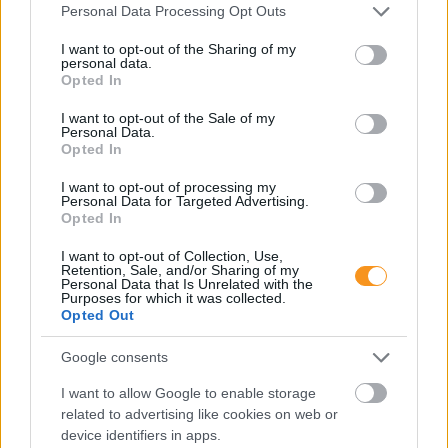
Please note that this website/app uses one or more Google
Personal Data Processing Opt Outs
services and may gather and store information including but
not limited to your visit or usage behaviour. You may click to
I want to opt-out of the Sharing of my
personal data.
grant or deny consent to Google and its third-party tags to
Opted In
use your data for below specified purposes in below Google
consent section.
I want to opt-out of the Sale of my
Personal Data.
Opted In
I want to opt-out of processing my
Personal Data for Targeted Advertising.
Opted In
Minden esetben kötelessége-e az óvodának
I want to opt-out of Collection, Use,
pelenkás gyermeket fogadni? Milyen higiénés
Retention, Sale, and/or Sharing of my
szabályokat kötelező betartani a pelenkázó
Personal Data that Is Unrelated with the
helyiségben? Mi a helyzet az sni-s pelenkás
Purposes for which it was collected.
gyermekekkel, akiknél gyakrabban előfordulhat,
Opted Out
hogy a szobatisztasági gondok még fokozottabb
odafigyelést igényelnek. Utánajártunk.
Google consents
Folyton öntöget, gyúr és tapicskol?
I want to allow Google to enable storage
10 szenzoros játék, amit imádni
related to advertising like cookies on web or
fog az óvodás
device identifiers in apps.