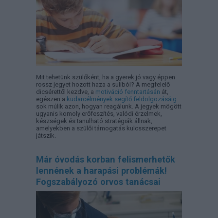
Mit tehetünk szülőként, ha a gyerek jó vagy éppen
rossz jegyet hozott haza a suliból? A megfelelő
dicsérettől kezdve, a
motiváció fenntartásán
át,
egészen a
kudarcélmények segítő feldolgozásáig
sok múlik azon, hogyan reagálunk. A jegyek mögött
ugyanis komoly erőfeszítés, valódi érzelmek,
készségek és tanulható stratégiák állnak,
amelyekben a szülői támogatás kulcsszerepet
játszik.
Már óvodás korban felismerhetők
lennének a harapási problémák!
Fogszabályozó orvos tanácsai