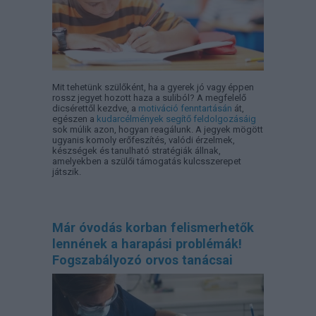
Mit tehetünk szülőként, ha a gyerek jó vagy éppen
rossz jegyet hozott haza a suliból? A megfelelő
dicsérettől kezdve, a
motiváció fenntartásán
át,
egészen a
kudarcélmények segítő feldolgozásáig
sok múlik azon, hogyan reagálunk. A jegyek mögött
ugyanis komoly erőfeszítés, valódi érzelmek,
készségek és tanulható stratégiák állnak,
amelyekben a szülői támogatás kulcsszerepet
játszik.
Már óvodás korban felismerhetők
lennének a harapási problémák!
Fogszabályozó orvos tanácsai