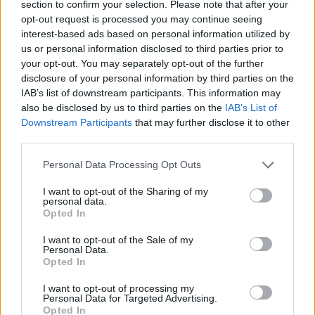
section to confirm your selection. Please note that after your
opt-out request is processed you may continue seeing
interest-based ads based on personal information utilized by
us or personal information disclosed to third parties prior to
your opt-out. You may separately opt-out of the further
disclosure of your personal information by third parties on the
IAB’s list of downstream participants. This information may
A szülők sokfélék, de abban legtöbben
egyetértenek: nem szeretnék, ha a tanár kiabálna
also be disclosed by us to third parties on the
IAB’s List of
gyermekükkel az iskolában. Ám ha egy
Downstream Participants
that may further disclose it to other
pedagógusnak egyszerre több, mint húsz
third parties.
gyermeket kell fegyelmeznie, segítség és korszerű
módszertani eszköztár nélkül könnyen
eszköztelennek érezheti magát, ennek pedig
Please note that this website/app uses one or more Google
Personal Data Processing Opt Outs
gyakran a kiabálás a következménye.
services and may gather and store information including but
Erre (is) kínál megoldást a
Pozitív Fegyelmezés az
iskolában
módszertana, amelyet az elmúlt két
not limited to your visit or usage behaviour. You may click to
I want to opt-out of the Sharing of my
personal data.
évben egy Erasmus+ partnerségi projekt keretében
grant or deny consent to Google and its third-party tags to
próbáltak ki hat európai ország iskoláiban, a makói
Opted In
use your data for below specified purposes in below Google
Szignum Iskola
vezetésével.
consent section.
I want to opt-out of the Sale of my
Personal Data.
Pelusos gyerek az oviban: Minden
Opted In
óvodának biztosítania kell a
pelenkás gyerekek fogadását?
I want to opt-out of processing my
Personal Data for Targeted Advertising.
Opted In