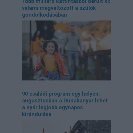
Több milliárd kattintásból derült ki:
valami megváltozott a szülők
gondolkodásában
90 családi program egy helyen:
augusztusban a Dunakanyar lehet
a nyár legjobb egynapos
kirándulása