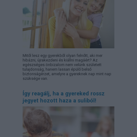
Mitől lesz egy gyerekből olyan felnőtt, aki mer
hibázni, újrakezdeni és kiállni magáért? Az
egészséges önbizalom nem velünk született
tulajdonság, hanem lassan épülő belső
biztonságérzet, amelyre a gyereknek nap mint nap
szüksége van.
Így reagálj, ha a gyereked rossz
jegyet hozott haza a suliból!