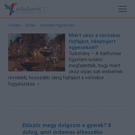
Főoldal
›
Címke
›
Vörösbor fogyasztás
›
Miért okoz a vörösbor
fejfájást, hányingert
egyeseknél?
Tudomány – A Kaliforniai
Egyetem kutatói
megfejtették, hogy miért
okoz olyan sok embernek
rövidebb, hosszabb ideig fejfájást a vörösbor
»
fogyasztása.
Először megy dolgozni a gyerek? 8
dolog, amit érdemes átbeszélni