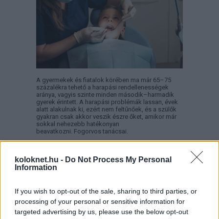
A gyermekek és fiatalok körében ma már 65–75
százalékra tehető a harapási rendellenességek
aránya, vagyis szinte minden második–harmadik
gyerek érintett. A harapási problémák lassan, évek
alatt alakulnak ki, ezért nem feltűnőek, és a szülők
gyakran csak akkor veszik észre őket, amikor már
sokkal nehezebb hatékonyan
beavatkozni. Fogorvos tanácsai.
Másképp is lehet: Pozitív
koloknet.hu -
Do Not Process My Personal
Fegyelmezés az iskolában
Information
If you wish to opt-out of the sale, sharing to third parties, or
processing of your personal or sensitive information for
targeted advertising by us, please use the below opt-out