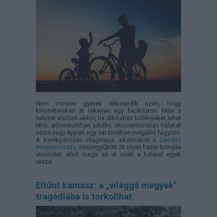
Nem minden gyerek lelkesedik azért, hogy
kilométereken át tekerjen egy bicikliúton. Más a
helyzet viszont akkor, ha útközben bölényeket lehet
látni, arborétumban sétálni, ökocentrumban halakat
nézni vagy éppen egy vár tövében megállni fagyizni.
A kerékpározás világnapja alkalmából a
Csodás
Magyarország
összegyűjtött öt olyan hazai bringás
útvonalat, ahol maga az út csak a kaland egyik
része.
Eltűnt kamasz: a „világgá megyek”
tragédiába is torkollhat