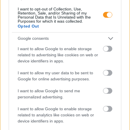
I want to opt-out of Collection, Use,
Retention, Sale, and/or Sharing of my
Personal Data that Is Unrelated with the
Purposes for which it was collected.
Opted Out
Google consents
I want to allow Google to enable storage
related to advertising like cookies on web or
Minden esetben kötelessége-e az óvodának
device identifiers in apps.
pelenkás gyermeket fogadni? Milyen higiénés
szabályokat kötelező betartani a pelenkázó
I want to allow my user data to be sent to
helyiségben? Mi a helyzet az sni-s pelenkás
gyermekekkel, akiknél gyakrabban előfordulhat,
Google for online advertising purposes.
hogy a szobatisztasági gondok még fokozottabb
odafigyelést igényelnek. Utánajártunk.
I want to allow Google to send me
personalized advertising.
Toronymagasan verte a mezőnyt:
ez lett a magyarok kedvenc
I want to allow Google to enable storage
állatkertje
related to analytics like cookies on web or
device identifiers in apps.