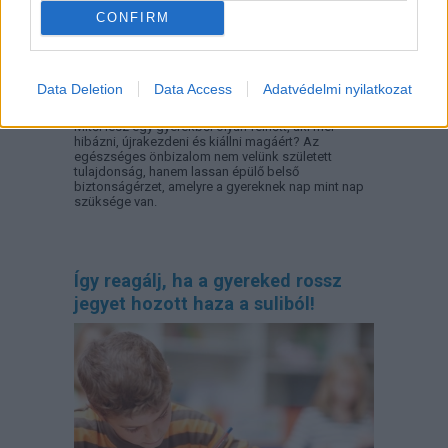
CONFIRM
Data Deletion
Data Access
Adatvédelmi nyilatkozat
Mitől lesz egy gyerekből olyan felnőtt, aki mer
hibázni, újrakezdeni és kiállni magáért? Az
egészséges önbizalom nem velünk született
tulajdonság, hanem lassan épülő belső
biztonságérzet, amelyre a gyereknek nap mint nap
szüksége van.
Így reagálj, ha a gyereked rossz
jegyet hozott haza a suliból!