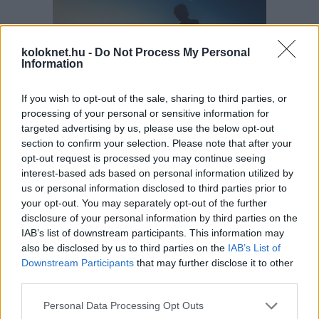
koloknet.hu -
Do Not Process My Personal
Information
If you wish to opt-out of the sale, sharing to third parties, or
processing of your personal or sensitive information for
targeted advertising by us, please use the below opt-out
Nem minden gyerek lelkesedik azért, hogy
section to confirm your selection. Please note that after your
kilométereken át tekerjen egy bicikliúton. Más a
helyzet viszont akkor, ha útközben bölényeket lehet
opt-out request is processed you may continue seeing
látni, arborétumban sétálni, ökocentrumban halakat
interest-based ads based on personal information utilized by
nézni vagy éppen egy vár tövében megállni fagyizni.
us or personal information disclosed to third parties prior to
A kerékpározás világnapja alkalmából a
Csodás
Magyarország
összegyűjtött öt olyan hazai bringás
your opt-out. You may separately opt-out of the further
útvonalat, ahol maga az út csak a kaland egyik
disclosure of your personal information by third parties on the
része.
IAB’s list of downstream participants. This information may
also be disclosed by us to third parties on the
IAB’s List of
Eltűnt kamasz: a „világgá megyek”
Downstream Participants
that may further disclose it to other
tragédiába is torkollhat
third parties.
Please note that this website/app uses one or more Google
Personal Data Processing Opt Outs
services and may gather and store information including but