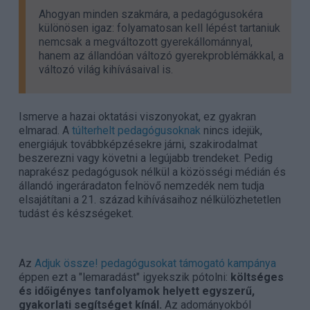
Ahogyan minden szakmára, a pedagógusokéra
különösen igaz: folyamatosan kell lépést tartaniuk
nemcsak a megváltozott gyerekállománnyal,
hanem az állandóan változó gyerekproblémákkal, a
változó világ kihívásaival is.
Ismerve a hazai oktatási viszonyokat, ez gyakran
elmarad. A
túlterhelt pedagógusoknak
nincs idejük,
energiájuk továbbképzésekre járni, szakirodalmat
beszerezni vagy követni a legújabb trendeket. Pedig
naprakész pedagógusok nélkül a közösségi médián és
állandó ingeráradaton felnövő nemzedék nem tudja
elsajátítani a 21. század kihívásaihoz nélkülözhetetlen
tudást és készségeket.
Az
Adjuk össze! pedagógusokat támogató kampánya
éppen ezt a "lemaradást" igyekszik pótolni:
költséges
és időigényes tanfolyamok helyett egyszerű,
gyakorlati segítséget kínál.
Az adományokból