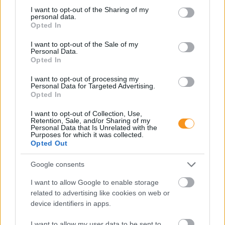
not limited to your visit or usage behaviour. You may click to
I want to opt-out of the Sharing of my
personal data.
grant or deny consent to Google and its third-party tags to
Opted In
use your data for below specified purposes in below Google
consent section.
I want to opt-out of the Sale of my
Personal Data.
Opted In
I want to opt-out of processing my
Personal Data for Targeted Advertising.
Európában becslések szerint évente 250 ezer
Opted In
gyerek tűnik el – vagyis nagyjából kétpercenként
egy. Az Eltűnt gyerekek világnapján ez a szám
nemcsak rendőrségi statisztika: mögötte családi
I want to opt-out of Collection, Use,
konfliktusok, bántalmazás, szökések, online
Retention, Sale, and/or Sharing of my
kapcsolatok, intézményi hiányok és kamaszkori
Personal Data that Is Unrelated with the
krízisek is állhatnak.
Purposes for which it was collected.
Opted Out
Sok szülő félreérti a félévi
Google consents
bizonyítványt, ezért!
I want to allow Google to enable storage
related to advertising like cookies on web or
device identifiers in apps.
I want to allow my user data to be sent to