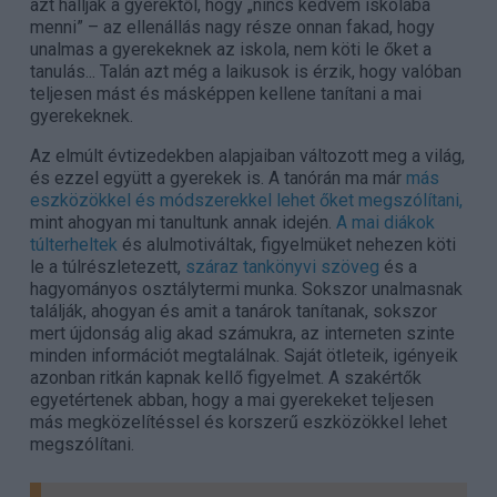
azt hallják a gyerektől, hogy „nincs kedvem iskolába
menni” – az ellenállás nagy része onnan fakad, hogy
unalmas a gyerekeknek az iskola, nem köti le őket a
tanulás... Talán azt még a laikusok is érzik, hogy valóban
teljesen mást és másképpen kellene tanítani a mai
gyerekeknek.
Az elmúlt évtizedekben alapjaiban változott meg a világ,
és ezzel együtt a gyerekek is. A tanórán ma már
más
eszközökkel és módszerekkel lehet őket megszólítani,
mint ahogyan mi tanultunk annak idején.
A mai diákok
túlterheltek
és alulmotiváltak, figyelmüket nehezen köti
le a túlrészletezett,
száraz tankönyvi szöveg
és a
hagyományos osztálytermi munka. Sokszor unalmasnak
találják, ahogyan és amit a tanárok tanítanak, sokszor
mert újdonság alig akad számukra, az interneten szinte
minden információt megtalálnak. Saját ötleteik, igényeik
azonban ritkán kapnak kellő figyelmet. A szakértők
egyetértenek abban, hogy a mai gyerekeket teljesen
más megközelítéssel és korszerű eszközökkel lehet
megszólítani.