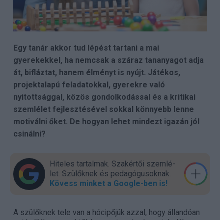
Egy tanár akkor tud lépést tartani a mai
gyerekekkel, ha nemcsak a száraz tananyagot adja
át, bifláztat, hanem élményt is nyújt. Játékos,
projektalapú feladatokkal, gyerekre való
nyitottsággal, közös gondolkodással és a kritikai
szemlélet fejlesztésével sokkal könnyebb lenne
motiválni őket. De hogyan lehet mindezt igazán jól
csinálni?
Hiteles tartalmak. Szakér­tői szem­lé­
let. Szülők­nek és pedagógu­sok­nak.
Kövess minket a Google-ben is!
A szülőknek tele van a hócipőjük azzal, hogy állandóan