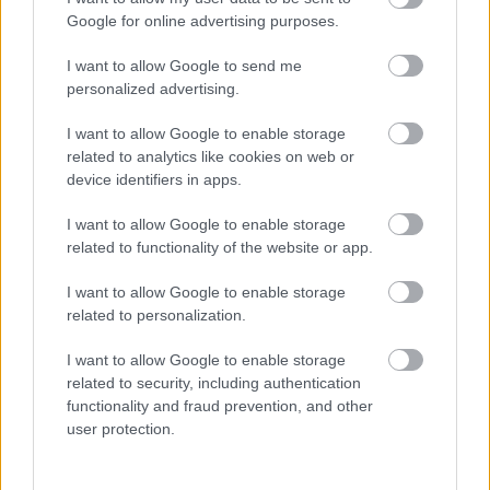
Google for online advertising purposes.
I want to allow Google to send me
personalized advertising.
I want to allow Google to enable storage
Sok családban okoz feszültséget, amikor a gyerek
related to analytics like cookies on web or
"rossz" félévi bizonyítványt hoz haza. Ilyenkor
könnyű téves következtetéseket levonni: a gyerek
device identifiers in apps.
lusta, figyelmetlen volt, pedig a háttérben jóval
összetettebb okok is állhatnak. A szakértők szerint
I want to allow Google to enable storage
a rossz jegyeket inkább jelzésnek kell felfognunk,
amelyek arra hívják fel a figyelmet, hogy valahol
related to functionality of the website or app.
elakadás történt.
I want to allow Google to enable storage
A mentálisan erős gyerekeket így
related to personalization.
nevelik – 4 fontos szemlélet
I want to allow Google to enable storage
szülőknek
related to security, including authentication
functionality and fraud prevention, and other
user protection.