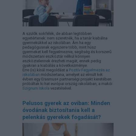
A szülők sokfélék, de abban legtöbben
egyetértenek: nem szeretnék, ha a tanár kiabálna
gyermekükkel az iskolában. Ám ha egy
pedagógusnak egyszerre több, mint húsz
gyermeket kell fegyelmeznie, segítség és korszerű
módszertani eszköztár nélkül könnyen
eszköztelennek érezheti magát, ennek pedig
gyakran a kiabálás a következménye.
Erre (is) kínál megoldást a
Pozitív Fegyelmezés az
iskolában
módszertana, amelyet az elmúlt két
évben egy Erasmus+ partnerségi projekt keretében
próbáltak ki hat európai ország iskoláiban, a makói
Szignum Iskola
vezetésével.
Pelusos gyerek az oviban: Minden
óvodának biztosítania kell a
pelenkás gyerekek fogadását?