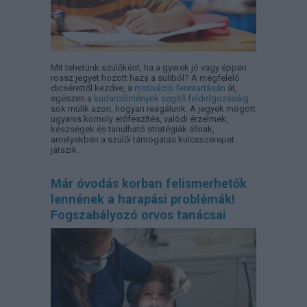
Mit tehetünk szülőként, ha a gyerek jó vagy éppen
rossz jegyet hozott haza a suliból? A megfelelő
dicsérettől kezdve, a
motiváció fenntartásán
át,
egészen a
kudarcélmények segítő feldolgozásáig
sok múlik azon, hogyan reagálunk. A jegyek mögött
ugyanis komoly erőfeszítés, valódi érzelmek,
készségek és tanulható stratégiák állnak,
amelyekben a szülői támogatás kulcsszerepet
játszik.
Már óvodás korban felismerhetők
lennének a harapási problémák!
Fogszabályozó orvos tanácsai