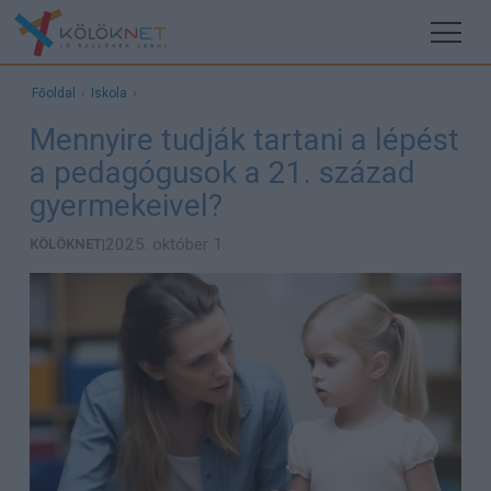
Főoldal
›
Iskola
›
Mennyire tudják tartani a lépést
a pedagógusok a 21. század
gyermekeivel?
2025. október 1.
KÖLÖKNET
|