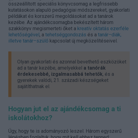
összeállított speciális könyvcsomag a legfrissebb
kutatásokon alapuló pedagógiai módszereket, gyakorlati
példákat és korszerű megoldásokat ad a tanárok
kezébe. Az ajándékcsomagba bekészített három
szakkönyv megismerteti őket a
kreatív oktatás ezerféle
lehetőségével
, a
tehetséggondozás
és a
tanár–diák,
illetve tanár–szülő
kapcsolat új megközelítéseivel.
Olyan gyakorlati és azonnal bevethető eszközöket
ad a tanár kezébe, amelyekkel
a tanórák
érdekesebbé, izgalmasabbá tehetők
, és a
gyerekek valódi, 21. századi készségeket
sajátíthatnak el.
Hogyan jut el az ajándékcsomag a ti
iskolátokhoz?
Úgy, hogy te is adományozó leszel. Három egyszerű
lépésben foglaltuk, hogy mit kell ehhez tenned: