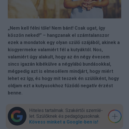
„Nem kell félni tőle! Nem bánt! Csak ugat, így
köszön neked!” – hangzanak el számtalanszor
ezek a mondatok egy olyan szülő szájából, akinek a
kisgyermeke valamiért fél a kutyáktól. Nos,
valamiért úgy alakult, hogy az én négy évesem
sincs igazán kibékülve a négylábú bundásokkal,
mégpedig azt is elmesélem mindjárt, hogy miért
lehet ez így, és hogy mit teszek én szülőként, hogy
oldjam ezt a kutyusokhoz fűződő negatív érzést
benne.
Hiteles tartalmak. Szakér­tői szem­lé­
let. Szülők­nek és pedagógu­sok­nak.
Kövess minket a Google-ben is!