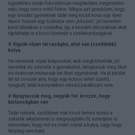
együttélés során fokozatosan megtanítani, megmutatni
neki, hogy nincs mitől félnie. Mégis azt gondolom, hogy
egy óvodás gyereknek talán még kicsit korai egy ilyen
lépés: hiszen egy kiskutya sem „készen”, jól nevelten
kerül általában a családba, így a kezdeti időszakban akár
táplálhatja is a kicsi félelmét a szeleburdiságával.
# Vigyük olyan társaságba, ahol van (szelídebb)
kutya
Ha ismerünk olyan kutyusokat, akik megbízhatóak, jól
neveltek és szeretik a gyerekeket, látogassuk meg őket
és óvatosan mutassuk be őket egymásnak. Ha jó példát
lát az ovisunk arra, hogy egy kutyus lehet szelíd,
nyugodt, talán könnyebben elkezd barátkozni vele.
# Nyugtassuk meg, vegyük fel: érezze, hogy
biztonságban van
Talán nekünk, szülőknek már kicsit terhes érzés a
sokadik alkalommal is megnyugtatni őt, ezredjére is
elmondani, hogy mit és miért csinál a kutya, vagy hogy
tényleg nem bánt.