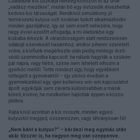
Családunk kis uszkárja nemrég költözött el az örök
„vadász-mezőkre”, miután bő egy évtizedik élvezhettük
kedves kis társaságát. Rendkívül simulékony, jó
természetű kutyus volt: kiválóan tudott alkalmazkodni
minden gazdijához, így az sem esett nehezére, hogy
négy évvel ezelőtt elfogadja, a mi életünkbe egy
kisbaba érkezik. A várandósságom alatt rendszeresen
odabújt a kerekedő hasamhoz, amikor pihenni szeretett
volna, a kisfiunk megérkezte után pedig mintegy őrző-
védő üzemmódba kapcsolt: ha nálunk hagyták a szüleim
pár napra, vagy hétre, szinte nem lehetett elhozni a
gyerkőc mellől. Tette mindezt úgy, hogy egyébként
rettegett a gyerekektől – így utolsó éveiben a
gyermekünkkel egy igen kellemes win-win kapcsolatot
ápolt: egyikőjük sem zavarta különösebben a másik
köreit, kivéve, ha mindketten hajlottak éppen a közös
játékra.
Rajta kívül azonban a kis ovisunk, minden egyes
kutyustól megijed, összerezzen, vagy látványosan fél:
„Nem bánt a kutyus?” – kérdezi meg egymás után
akár tízszer is, ha nagyon meg van szeppenve.