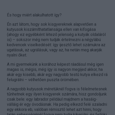
És hogy miért alakulhatott így?
Én azt látom, hogy sok kisgyereknek alapvetően a
kutyusok kiszámíthatatlansága ellen van kifogása
(ahogy ez egyébként létező jelenség a kutyák oldaláról
is) – sokszor még nem tudják értelmezni a négylábú
kedvencek viselkedését: így ijesztő lehet számukra az
ugatásuk, az ugrálásuk, vagy az, ha netán meg akarják
nyalni őket.
A mi gyermekünk a korához képest ráadásul még igen
magas is, mégis, még így is nagyon megijed akkor, ha
akár egy kisebb, akár egy nagyobb testű kutya elkezd rá
felugrálni – vélhetően puszta örömében.
A nagyobb kutyusok méretüknél fogva is félelmetesnek
tűnhetnek egy ilyen kisgyerek számára, hisz gondoljunk
csak bele: egy labrador például majdnem a hasáig-
válláig ér egy óvodásnak. Ha pedig elkezd felé szaladni
egy ekkora eb, valóban rémisztő lehet azt hinni, hogy
talán sebességénél fogva nem tudja kikerülni, és fellöki,