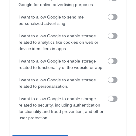
Google for online advertising purposes.
I want to allow Google to send me
personalized advertising.
Mit tehetünk szülőként, ha a gyerek jó vagy éppen
rossz jegyet hozott haza a suliból? A megfelelő
I want to allow Google to enable storage
dicsérettől kezdve, a
motiváció fenntartásán
át,
egészen a
kudarcélmények segítő feldolgozásáig
related to analytics like cookies on web or
sok múlik azon, hogyan reagálunk. A jegyek mögött
device identifiers in apps.
ugyanis komoly erőfeszítés, valódi érzelmek,
készségek és tanulható stratégiák állnak,
amelyekben a szülői támogatás kulcsszerepet
I want to allow Google to enable storage
játszik.
related to functionality of the website or app.
Már óvodás korban felismerhetők
I want to allow Google to enable storage
lennének a harapási problémák!
related to personalization.
Fogszabályozó orvos tanácsai
I want to allow Google to enable storage
related to security, including authentication
functionality and fraud prevention, and other
user protection.