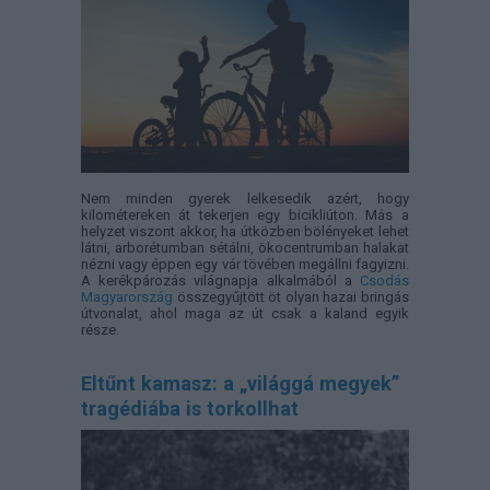
Nem minden gyerek lelkesedik azért, hogy
kilométereken át tekerjen egy bicikliúton. Más a
helyzet viszont akkor, ha útközben bölényeket lehet
látni, arborétumban sétálni, ökocentrumban halakat
nézni vagy éppen egy vár tövében megállni fagyizni.
A kerékpározás világnapja alkalmából a
Csodás
Magyarország
összegyűjtött öt olyan hazai bringás
útvonalat, ahol maga az út csak a kaland egyik
része.
Eltűnt kamasz: a „világgá megyek”
tragédiába is torkollhat