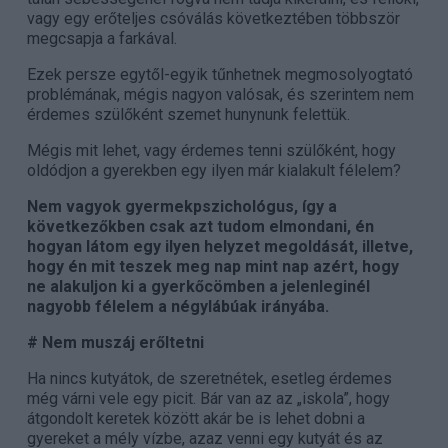
vagy egy erőteljes csóválás következtében többször
megcsapja a farkával.
Ezek persze egytől-egyik tűnhetnek megmosolyogtató
problémának, mégis nagyon valósak, és szerintem nem
érdemes szülőként szemet hunynunk felettük.
Mégis mit lehet, vagy érdemes tenni szülőként, hogy
oldódjon a gyerekben egy ilyen már kialakult félelem?
Nem vagyok gyermekpszichológus, így a
következőkben csak azt tudom elmondani, én
hogyan látom egy ilyen helyzet megoldását, illetve,
hogy én mit teszek meg nap mint nap azért, hogy
ne alakuljon ki a gyerkőcömben a jelenleginél
nagyobb félelem a négylábúak irányába.
# Nem muszáj erőltetni
Ha nincs kutyátok, de szeretnétek, esetleg érdemes
még várni vele egy picit. Bár van az az „iskola”, hogy
átgondolt keretek között akár be is lehet dobni a
gyereket a mély vízbe, azaz venni egy kutyát és az