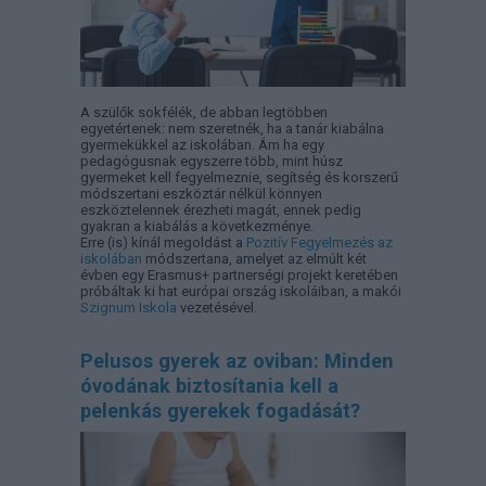
A szülők sokfélék, de abban legtöbben
egyetértenek: nem szeretnék, ha a tanár kiabálna
gyermekükkel az iskolában. Ám ha egy
pedagógusnak egyszerre több, mint húsz
gyermeket kell fegyelmeznie, segítség és korszerű
módszertani eszköztár nélkül könnyen
eszköztelennek érezheti magát, ennek pedig
gyakran a kiabálás a következménye.
Erre (is) kínál megoldást a
Pozitív Fegyelmezés az
iskolában
módszertana, amelyet az elmúlt két
évben egy Erasmus+ partnerségi projekt keretében
próbáltak ki hat európai ország iskoláiban, a makói
Szignum Iskola
vezetésével.
Pelusos gyerek az oviban: Minden
óvodának biztosítania kell a
pelenkás gyerekek fogadását?