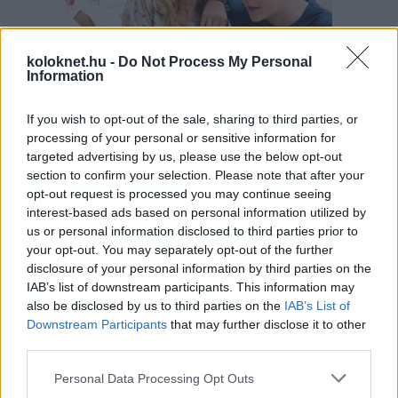
koloknet.hu -
Do Not Process My Personal
Information
Sok családban okoz feszültséget, amikor a gyerek
If you wish to opt-out of the sale, sharing to third parties, or
"rossz" félévi bizonyítványt hoz haza. Ilyenkor
könnyű téves következtetéseket levonni: a gyerek
processing of your personal or sensitive information for
lusta, figyelmetlen volt, pedig a háttérben jóval
targeted advertising by us, please use the below opt-out
összetettebb okok is állhatnak. A szakértők szerint
section to confirm your selection. Please note that after your
a rossz jegyeket inkább jelzésnek kell felfognunk,
amelyek arra hívják fel a figyelmet, hogy valahol
opt-out request is processed you may continue seeing
elakadás történt.
interest-based ads based on personal information utilized by
us or personal information disclosed to third parties prior to
A mentálisan erős gyerekeket így
your opt-out. You may separately opt-out of the further
nevelik – 4 fontos szemlélet
disclosure of your personal information by third parties on the
szülőknek
IAB’s list of downstream participants. This information may
also be disclosed by us to third parties on the
IAB’s List of
Downstream Participants
that may further disclose it to other
third parties.
Please note that this website/app uses one or more Google
Personal Data Processing Opt Outs
services and may gather and store information including but