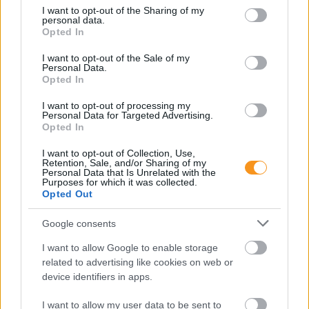
not limited to your visit or usage behaviour. You may click to
I want to opt-out of the Sharing of my
personal data.
grant or deny consent to Google and its third-party tags to
Opted In
use your data for below specified purposes in below Google
consent section.
I want to opt-out of the Sale of my
Personal Data.
Opted In
Mitől lesz egy gyerekből olyan felnőtt, aki mer
hibázni, újrakezdeni és kiállni magáért? Az
egészséges önbizalom nem velünk született
I want to opt-out of processing my
tulajdonság, hanem lassan épülő belső
Personal Data for Targeted Advertising.
biztonságérzet, amelyre a gyereknek nap mint nap
Opted In
szüksége van.
I want to opt-out of Collection, Use,
Retention, Sale, and/or Sharing of my
Personal Data that Is Unrelated with the
Purposes for which it was collected.
Így reagálj, ha a gyereked rossz
Opted Out
jegyet hozott haza a suliból!
Google consents
I want to allow Google to enable storage
related to advertising like cookies on web or
device identifiers in apps.
I want to allow my user data to be sent to