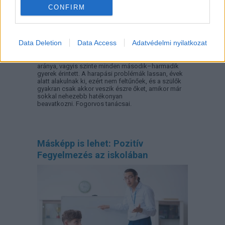
CONFIRM
Data Deletion
Data Access
Adatvédelmi nyilatkozat
A gyermekek és fiatalok körében ma már 65–75
százalékra tehető a harapási rendellenességek
aránya, vagyis szinte minden második–harmadik
gyerek érintett. A harapási problémák lassan, évek
alatt alakulnak ki, ezért nem feltűnőek, és a szülők
gyakran csak akkor veszik észre őket, amikor már
sokkal nehezebb hatékonyan
beavatkozni. Fogorvos tanácsai.
Másképp is lehet: Pozitív
Fegyelmezés az iskolában