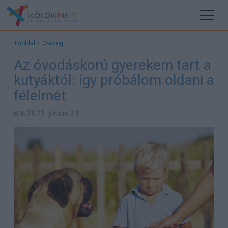
Főoldal
›
Oviblog
›
Az óvodáskorú gyerekem tart a
kutyáktól: így próbálom oldani a
félelmét
2022. június 21.
K.V.
|