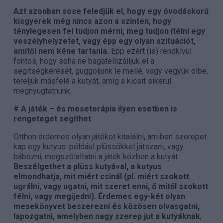
Azt azonban sose feledjük el, hogy egy óvodáskorú
kisgyerek még nincs azon a szinten, hogy
ténylegesen fel tudjon mérni, meg tudjon ítélni egy
veszélyhelyzetet, vagy épp egy olyan szituációt,
amitől nem kéne tartania.
Épp ezért (is) rendkívül
fontos, hogy soha ne bagatellizálljuk el a
segítségkérését, guggoljunk le mellé, vagy vegyük ölbe,
tereljük másfelé a kutyát, amíg a kicsit sikerül
megnyugtatnunk.
# A játék – és meseterápia ilyen esetben is
rengeteget segíthet
Otthon érdemes olyan játékot kitalálni, amiben szerepet
kap egy kutyus: például plüssökkel játszani, vagy
bábozni, megszólaltatni a játék közben a kutyát.
Beszélgethet a plüss kutyával, a kutyus
elmondhatja, mit miért csinál (pl. miért szokott
ugrálni, vagy ugatni, mit szeret enni, ő mitől szokott
félni, vagy megijedni). Érdemes egy-két olyan
mesekönyvet beszerezni és közösen olvasgatni,
lapozgatni, amelyben nagy szerep jut a kutyáknak
,