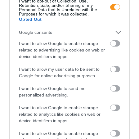
I want to opt-out of Collection, Use,
Retention, Sale, and/or Sharing of my
Personal Data that Is Unrelated with the
Purposes for which it was collected.
Opted Out
Google consents
I want to allow Google to enable storage
related to advertising like cookies on web or
Európában becslések szerint évente 250 ezer
device identifiers in apps.
gyerek tűnik el – vagyis nagyjából kétpercenként
egy. Az Eltűnt gyerekek világnapján ez a szám
nemcsak rendőrségi statisztika: mögötte családi
I want to allow my user data to be sent to
konfliktusok, bántalmazás, szökések, online
Google for online advertising purposes.
kapcsolatok, intézményi hiányok és kamaszkori
krízisek is állhatnak.
I want to allow Google to send me
personalized advertising.
Sok szülő félreérti a félévi
bizonyítványt, ezért!
I want to allow Google to enable storage
related to analytics like cookies on web or
device identifiers in apps.
I want to allow Google to enable storage