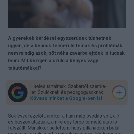
A gyerekek kérdései egyszerűnek tűnhetnek
ugyan, de a bennük felmerülő témák és problémák
nem mindig azok, sőt néha zavarba ejtőek is tudnak
lenni. Mit kezdjen a szülő a kényes vagy
tabutémákkal?
Hiteles tartalmak. Szakér­tői szem­lé­
let. Szülők­nek és pedagógu­sok­nak.
Kövess minket a Google-ben is!
Sok évvel ezelőtt, amikor a fiam még óvodás volt, a 7-
es buszon utaztunk, amire egy törpe termetű utas is
felszállt. Már akkor sejtettem, hogy pillanatokon belül
gondban leszek, mert a gyerek hangosan kérdezni fog.