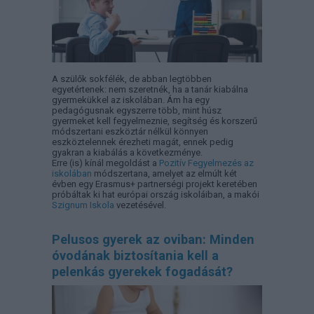
A szülők sokfélék, de abban legtöbben
egyetértenek: nem szeretnék, ha a tanár kiabálna
gyermekükkel az iskolában. Ám ha egy
pedagógusnak egyszerre több, mint húsz
gyermeket kell fegyelmeznie, segítség és korszerű
módszertani eszköztár nélkül könnyen
eszköztelennek érezheti magát, ennek pedig
gyakran a kiabálás a következménye.
Erre (is) kínál megoldást a
Pozitív Fegyelmezés az
iskolában
módszertana, amelyet az elmúlt két
évben egy Erasmus+ partnerségi projekt keretében
próbáltak ki hat európai ország iskoláiban, a makói
Szignum Iskola
vezetésével.
Pelusos gyerek az oviban: Minden
óvodának biztosítania kell a
pelenkás gyerekek fogadását?