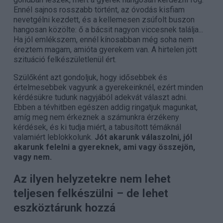
Ennél sajnos rosszabb történt, az óvodás kisfiam
nevetgélni kezdett, és a kellemesen zsúfolt buszon
hangosan közölte: ő a bácsit nagyon viccesnek találja...
Ha jól emlékszem, ennél kínosabban még soha nem
éreztem magam, amióta gyerekem van. A hirtelen jött
szituáció felkészületlenül ért.
Szülőként azt gondoljuk, hogy idősebbek és
értelmesebbek vagyunk a gyerekeinknél, ezért minden
kérdésükre tudunk nagyjából adekvát választ adni.
Ebben a tévhitben egészen addig ringatjuk magunkat,
amíg meg nem érkeznek a számunkra érzékeny
kérdések, és ki tudja miért, a tabusított témáknál
valamiért leblokkolunk.
Jót akarunk válaszolni, jól
akarunk felelni a gyereknek, ami vagy összejön,
vagy nem.
Az ilyen helyzetekre nem lehet
teljesen felkészülni – de lehet
eszköztárunk hozzá