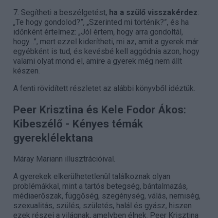
7. Segítheti a beszélgetést,
ha a szülő visszakérdez
:
„Te hogy gondolod?”, „Szerinted mi történik?”, és ha
időnként értelmez: „Jól értem, hogy arra gondoltál,
hogy…”, mert ezzel kiderítheti, mi az, amit a gyerek már
egyébként is tud, és kevésbé kell aggódnia azon, hogy
valami olyat mond el, amire a gyerek még nem állt
készen.
A fenti rövidített részletet az alábbi könyvből idéztük.
Peer Krisztina és Kele Fodor Ákos:
Kibeszélő - Kényes témák
gyereklélektana
Máray Mariann illusztrációival.
A gyerekek elkerülhetetlenül találkoznak olyan
problémákkal, mint a tartós betegség, bántalmazás,
médiaerőszak, függőség, szegénység, válás, nemiség,
szexualitás, szülés, születés, halál és gyász, hiszen
ezek részei a világnak, amelyben élnek. Peer Krisztina