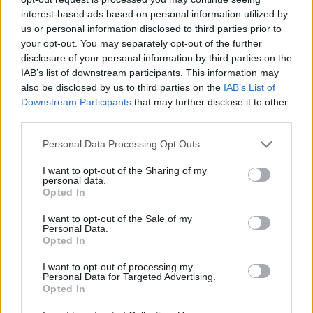
interest-based ads based on personal information utilized by
us or personal information disclosed to third parties prior to
your opt-out. You may separately opt-out of the further
disclosure of your personal information by third parties on the
IAB’s list of downstream participants. This information may
also be disclosed by us to third parties on the
IAB’s List of
Downstream Participants
that may further disclose it to other
third parties.
Nem minden gyerek lelkesedik azért, hogy
Please note that this website/app uses one or more Google
kilométereken át tekerjen egy bicikliúton. Más a
Personal Data Processing Opt Outs
helyzet viszont akkor, ha útközben bölényeket lehet
services and may gather and store information including but
látni, arborétumban sétálni, ökocentrumban halakat
not limited to your visit or usage behaviour. You may click to
I want to opt-out of the Sharing of my
nézni vagy éppen egy vár tövében megállni fagyizni.
personal data.
grant or deny consent to Google and its third-party tags to
A kerékpározás világnapja alkalmából a
Csodás
Opted In
Magyarország
összegyűjtött öt olyan hazai bringás
use your data for below specified purposes in below Google
útvonalat, ahol maga az út csak a kaland egyik
consent section.
része.
I want to opt-out of the Sale of my
Personal Data.
Opted In
Eltűnt kamasz: a „világgá megyek”
tragédiába is torkollhat
I want to opt-out of processing my
Personal Data for Targeted Advertising.
Opted In