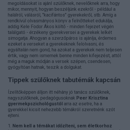
megoldásokat is ajánl szülőknek, nevelőknek arra, hogy
mikor, mennyit, hogyan beszéljünk ezekről - például a
halálról, válásról, "kacifántos" gyerekekről, stb. Amíg a
rendkívül olvasmányos könyv a felnőtteket edukálja,
addig Kele Fodor Ákos költő - minden fejezet végén
találgató - érzékeny gyerekversei a gyerekek lelkét
simogatja. Ahogyan a szerzőpáros is ajánlja, érdemes
ezeket a verseket a gyerekeknek felolvasni, és
egyáltalán nem gond, ha azokat a gyerekek nem teljesen
értik, vagy nem ismernek benne minden kifejezést, attól
még a maguk módján a versek szépen, csendesen,
gyógyítóan hatnak, teszik a dolgukat.
Tippek szülőknek tabutémák kapcsán
Ízelítőképpen álljon itt néhány jó tanács szülőknek,
nagyszülőknek, pedagógusoknak
Peer Krisztina
gyermekpszichológustól
arra az esetre, ha a
gyerekkel kicsit nehezebb témákról szeretnénk szót
ejteni.
1.
Nem kell a témákat időzíteni, sem életkorhoz