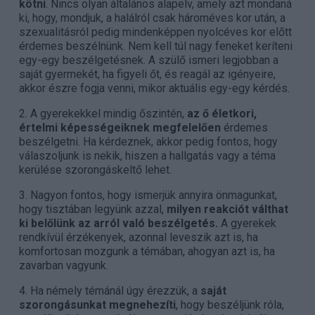
kötni
. Nincs olyan általános alapelv, amely azt mondaná
ki, hogy, mondjuk, a halálról csak hároméves kor után, a
szexualitásról pedig mindenképpen nyolcéves kor előtt
érdemes beszélnünk. Nem kell túl nagy feneket keríteni
egy-egy beszélgetésnek. A szülő ismeri legjobban a
saját gyermekét, ha figyeli őt, és reagál az igényeire,
akkor észre fogja venni, mikor aktuális egy-egy kérdés.
2. A gyerekekkel mindig őszintén,
az ő életkori,
értelmi képességeiknek megfelelően
érdemes
beszélgetni. Ha kérdeznek, akkor pedig fontos, hogy
válaszoljunk is nekik, hiszen a hallgatás vagy a téma
kerülése szorongáskeltő lehet.
3. Nagyon fontos, hogy ismerjük annyira önmagunkat,
hogy tisztában legyünk azzal,
milyen reakciót válthat
ki belőlünk az arról való beszélgetés.
A gyerekek
rendkívül érzékenyek, azonnal leveszik azt is, ha
komfortosan mozgunk a témában, ahogyan azt is, ha
zavarban vagyunk.
4. Ha némely témánál úgy érezzük, a
saját
szorongásunkat megnehezíti
, hogy beszéljünk róla,