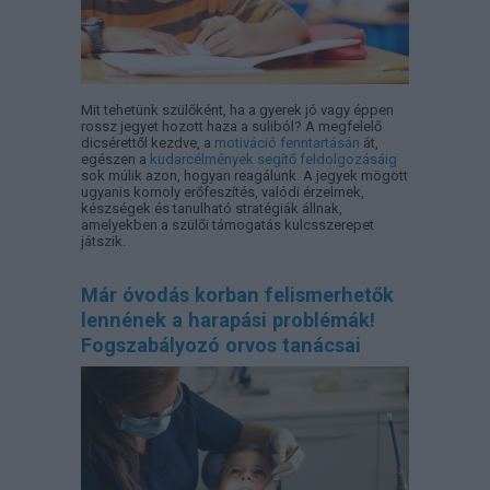
Mit tehetünk szülőként, ha a gyerek jó vagy éppen
rossz jegyet hozott haza a suliból? A megfelelő
dicsérettől kezdve, a
motiváció fenntartásán
át,
egészen a
kudarcélmények segítő feldolgozásáig
sok múlik azon, hogyan reagálunk. A jegyek mögött
ugyanis komoly erőfeszítés, valódi érzelmek,
készségek és tanulható stratégiák állnak,
amelyekben a szülői támogatás kulcsszerepet
játszik.
Már óvodás korban felismerhetők
lennének a harapási problémák!
Fogszabályozó orvos tanácsai