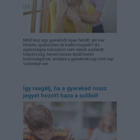
Mitől lesz egy gyerekből olyan felnőtt, aki mer
hibázni, újrakezdeni és kiállni magáért? Az
egészséges önbizalom nem velünk született
tulajdonság, hanem lassan épülő belső
biztonságérzet, amelyre a gyereknek nap mint nap
szüksége van.
Így reagálj, ha a gyereked rossz
jegyet hozott haza a suliból!