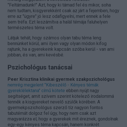
"Feltámadunk!" Azt, hogy ki támad fel és mikor, soha
nem tudtam, kisgyerekként csak az járt a fejemben, hogy
erre az "ügyre" jó lesz odafigyelni, mert ennek a fele
sem tréfa. Ezt leszámítva a halál témája faluhelyen
természetes téma volt.
Látjuk tehát, hogy számos olyan tabu téma leng
bennünket körül, ami ilyen vagy olyan módon kifog
rajtunk, ha a gyerekeink kapcsán szóba kerül - van ami
jobban, és van, ami kevésbé.
Pszichológus tanácsai
Peer Krisztina klinikai gyermek szakpszichológus
nemrég megjelent "Kibeszélő - Kényes témák
gyereklélektana" című kötete
ebben nyújt nagy
segítséget, amit szívem szerint kötelező irodalommá
tennék a kisgyereket nevelő szülők körében. A
gyermekpszichológus szerző tíz nagyon fontos
tabutémát dolgoz fel úgy, hogy nem csak azt
magyarázza el, hogy a gyerekek mit éreznek, gondolnak
egy-egy kényes téma kapcsán, hanem konkrét