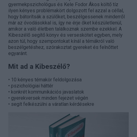
gyermekpszichológus és Kele Fodor Ákos költő tíz
ilyen kényes problémakört dolgozott fel azzal a céllal,
hogy bátorítsák a szülőket, beszélgessenek minderről
már az óvodásokkal is, így ne érje őket készületlenül,
amikor a való életben találkoznak szembe ezekkel. A
Kibeszélő segítő könyv és verseskötet egyben, mely
azon túl, hogy szempontokat kínál a témákról való
beszélgetéshez, szórakoztat gyereket és felnőttet
egyaránt.
Mit ad a Kibeszélő?
• 10 kényes témakör feldolgozása
• pszichológiai háttér
• konkrét kommunikációs javaslatok
• gyerekversek minden fejezet végén
• segít felkészülni a váratlan kérdésekre