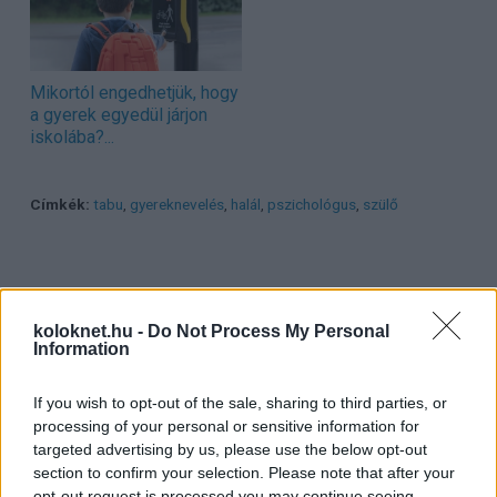
Mikortól engedhetjük, hogy
a gyerek egyedül járjon
iskolába?...
Címkék:
tabu
,
gyereknevelés
,
halál
,
pszichológus
,
szülő
koloknet.hu -
Do Not Process My Personal
Information
5 családbarát kerékpárút, ahol a
If you wish to opt-out of the sale, sharing to third parties, or
megállók legalább olyan
processing of your personal or sensitive information for
izgalmasak, mint az út
targeted advertising by us, please use the below opt-out
section to confirm your selection. Please note that after your
opt-out request is processed you may continue seeing