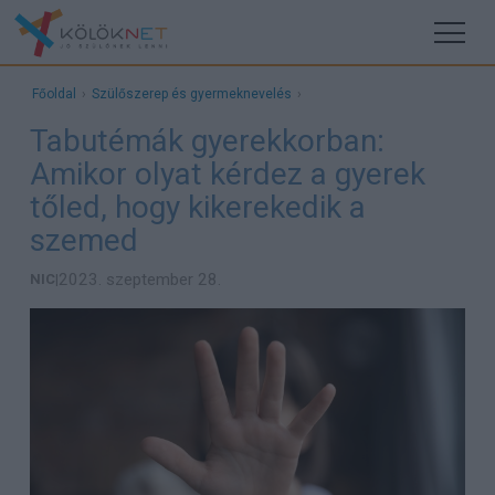
Főoldal
›
Szülőszerep és gyermeknevelés
›
Tabutémák gyerekkorban:
Amikor olyat kérdez a gyerek
tőled, hogy kikerekedik a
szemed
2023. szeptember 28.
NIC
|