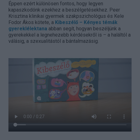
Éppen ezért különösen fontos, hogy legyen
kapaszkodónk ezekhez a beszélgetésekhez. Peer
Krisztina klinikai gyermek szakpszichológus és Kele
Fodor Ákos kötete, a
Kibeszélő – Kényes témák
gyereklélektana
abban segít, hogyan beszéljünk a
gyerekekkel a legnehezebb kérdésekről is – a haláltól a
válásig, a szexualitástól a bántalmazásig.