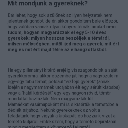
Mit mondjunk a gyereknek?
Bár lehet, hogy sok szülőnek az ilyen helyzetek nem
jelentenek gondot, de én akkor gondoltam bele először,
hogy valóban vannak olyan kényes témák, amiket
nem
tudom, hogyan magyarázzak el egy 5-10 éves
gyerekek: milyen hosszan beszéljek a témáról,
milyen mélységben, mitől ijed meg a gyerek, mit ért
meg és mit ért majd félre az elhangzottakból.
Ha egy pillanatnyi kitérő erejéig visszagondolok a saját
gyerekkoromra, akkor eszembe jut, hogy a nagyszüleim
egy-egy tabu témát, például "vízfejű gyerek" (annak
idején a nagymamámék utcájában élt egy sérült kisbaba)
vagy a "halál kérdését" egy-egy nagyon rövid, tömör
mondattal tisztázták. Nem magyarázták túl.
Mamáékat vasárnapoként mi is elkísértük a temetőbe a
dédiék sírjához. Nekünk gyerekeknek az volt a
feladatunk, hogy vigyük a kiskapát, és hozzunk vizet a
temető kútjáról. Emlékszem, hogy a temető bejáratánál
mindig megijedtem a következő felirattól: