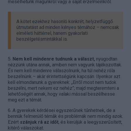
mesélhetünk magunkról vagy a saját érzelmeinkről.
A kötet ezekhez hasonló konkrét, helyzetfüggő
útmutatást ad minden kényes témához – nemcsak
elméleti háttérrel, hanem gyakorlati
beszélgetésmintákkal is.
5.
Nem kell mindenre tudnunk a választ,
nyugodtan
nézzünk utána annak, amiben nem vagyunk tájékozottak.
És nem kell mindenre válaszolnunk, ha túl nehéz róla
beszélnünk – akár érintettségünk kapcsán. Ilyenkor azt
kell elmondanunk a gyereknek: „Erről most nem tudok
beszélni, mert nekem ez nehéz”; majd megteremteni a
lehetőségét annak, hogy valaki mással beszélhesse
meg ezt a témát.
6. A gyerekek kérdései egyszerűnek tűnhetnek, de a
bennük felmerülő témák és problémák nem mindig azok.
Ezért
szánjuk rá az időt
, és kerüljük a leegyszerűsített,
kitérő válaszokat.