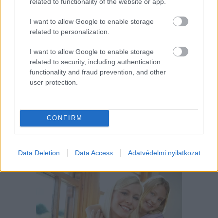
related to functionality of the website or app.
I want to allow Google to enable storage
related to personalization.
I want to allow Google to enable storage
related to security, including authentication
Sok családban okoz feszültséget, amikor a gyerek
functionality and fraud prevention, and other
"rossz" félévi bizonyítványt hoz haza. Ilyenkor
könnyű téves következtetéseket levonni: a gyerek
user protection.
lusta, figyelmetlen volt, pedig a háttérben jóval
összetettebb okok is állhatnak. A szakértők szerint
a rossz jegyeket inkább jelzésnek kell felfognunk,
amelyek arra hívják fel a figyelmet, hogy valahol
elakadás történt.
CONFIRM
A mentálisan erős gyerekeket így
nevelik – 4 fontos szemlélet
Data Deletion
Data Access
Adatvédelmi nyilatkozat
szülőknek