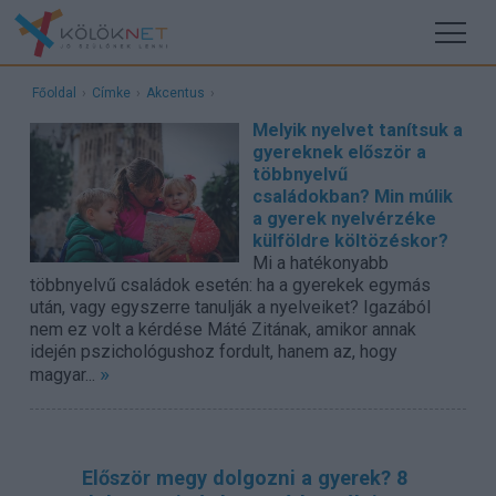
Főoldal
›
Címke
›
Akcentus
›
Melyik nyelvet tanítsuk a
gyereknek először a
többnyelvű
családokban? Min múlik
a gyerek nyelvérzéke
külföldre költözéskor?
Mi a hatékonyabb
többnyelvű családok esetén: ha a gyerekek egymás
után, vagy egyszerre tanulják a nyelveiket? Igazából
nem ez volt a kérdése Máté Zitának, amikor annak
idején pszichológushoz fordult, hanem az, hogy
»
magyar...
Először megy dolgozni a gyerek? 8