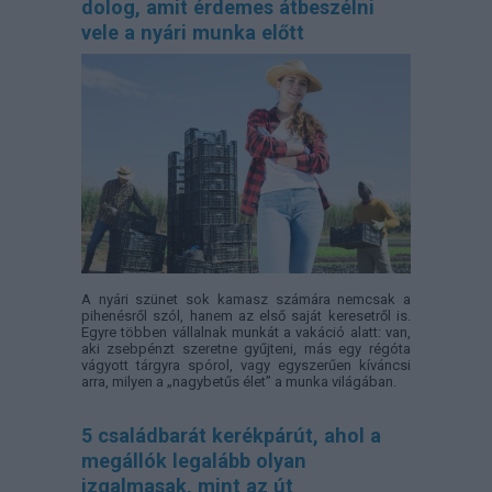
dolog, amit érdemes átbeszélni
vele a nyári munka előtt
A nyári szünet sok kamasz számára nemcsak a
pihenésről szól, hanem az első saját keresetről is.
Egyre többen vállalnak munkát a vakáció alatt: van,
aki zsebpénzt szeretne gyűjteni, más egy régóta
vágyott tárgyra spórol, vagy egyszerűen kíváncsi
arra, milyen a „nagybetűs élet” a munka világában.
5 családbarát kerékpárút, ahol a
megállók legalább olyan
izgalmasak, mint az út