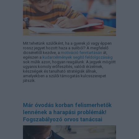
Mit tehetünk szülőként, ha a gyerek jó vagy éppen
rossz jegyet hozott haza a suliból? A megfelelő
dicsérettől kezdve, a
motiváció fenntartásán
át,
egészen a
kudarcélmények segítő feldolgozásáig
sok múlik azon, hogyan reagálunk. A jegyek mögött
ugyanis komoly erőfeszítés, valódi érzelmek,
készségek és tanulható stratégiák állnak,
amelyekben a szülői támogatás kulcsszerepet
játszik.
Már óvodás korban felismerhetők
lennének a harapási problémák!
Fogszabályozó orvos tanácsai