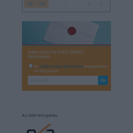
29
30
1
2
3
4
5
Iratkozzon fel a KÖLÖKNET
hírlevelére!
Az
adatkezelési tájékoztatót
megismertem
és elfogadom
Az oldal támogatója: