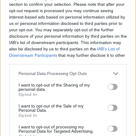
section to confirm your selection. Please note that after your
opt-out request is processed you may continue seeing
interest-based ads based on personal information utilized by
us or personal information disclosed to third parties prior to
your opt-out. You may separately opt-out of the further
disclosure of your personal information by third parties on the
IAB’s list of downstream participants. This information may
A szülők sokfélék, de abban legtöbben
also be disclosed by us to third parties on the
IAB’s List of
egyetértenek: nem szeretnék, ha a tanár kiabálna
Downstream Participants
that may further disclose it to other
gyermekükkel az iskolában. Ám ha egy
pedagógusnak egyszerre több, mint húsz
third parties.
gyermeket kell fegyelmeznie, segítség és korszerű
módszertani eszköztár nélkül könnyen
Please note that this website/app uses one or more Google
Personal Data Processing Opt Outs
eszköztelennek érezheti magát, ennek pedig
gyakran a kiabálás a következménye.
services and may gather and store information including but
Erre (is) kínál megoldást a
Pozitív Fegyelmezés az
not limited to your visit or usage behaviour. You may click to
I want to opt-out of the Sharing of my
iskolában
módszertana, amelyet az elmúlt két
personal data.
grant or deny consent to Google and its third-party tags to
évben egy Erasmus+ partnerségi projekt keretében
Opted In
próbáltak ki hat európai ország iskoláiban, a makói
use your data for below specified purposes in below Google
Szignum Iskola
vezetésével.
consent section.
I want to opt-out of the Sale of my
Personal Data.
Pelusos gyerek az oviban: Minden
Opted In
óvodának biztosítania kell a
I want to opt-out of processing my
pelenkás gyerekek fogadását?
Personal Data for Targeted Advertising.