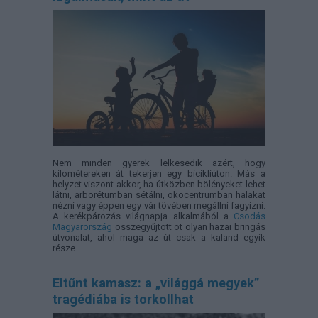
Nem minden gyerek lelkesedik azért, hogy
kilométereken át tekerjen egy bicikliúton. Más a
helyzet viszont akkor, ha útközben bölényeket lehet
látni, arborétumban sétálni, ökocentrumban halakat
nézni vagy éppen egy vár tövében megállni fagyizni.
A kerékpározás világnapja alkalmából a
Csodás
Magyarország
összegyűjtött öt olyan hazai bringás
útvonalat, ahol maga az út csak a kaland egyik
része.
Eltűnt kamasz: a „világgá megyek”
tragédiába is torkollhat