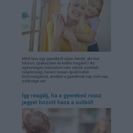
Mitől lesz egy gyerekből olyan felnőtt, aki mer
hibázni, újrakezdeni és kiállni magáért? Az
egészséges önbizalom nem velünk született
tulajdonság, hanem lassan épülő belső
biztonságérzet, amelyre a gyereknek nap mint nap
szüksége van.
Így reagálj, ha a gyereked rossz
jegyet hozott haza a suliból!