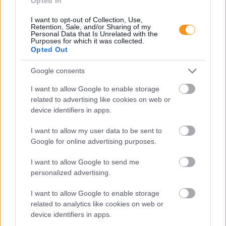
Opted In
I want to opt-out of Collection, Use,
Retention, Sale, and/or Sharing of my
Personal Data that Is Unrelated with the
Purposes for which it was collected.
Opted Out
Google consents
I want to allow Google to enable storage
related to advertising like cookies on web or
device identifiers in apps.
Minden esetben kötelessége-e az óvodának
pelenkás gyermeket fogadni? Milyen higiénés
szabályokat kötelező betartani a pelenkázó
I want to allow my user data to be sent to
helyiségben? Mi a helyzet az sni-s pelenkás
Google for online advertising purposes.
gyermekekkel, akiknél gyakrabban előfordulhat,
hogy a szobatisztasági gondok még fokozottabb
odafigyelést igényelnek. Utánajártunk.
I want to allow Google to send me
personalized advertising.
Toronymagasan verte a mezőnyt:
ez lett a magyarok kedvenc
I want to allow Google to enable storage
related to analytics like cookies on web or
állatkertje
device identifiers in apps.