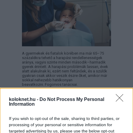
A gyermekek és fiatalok körében ma már 65–75
százalékra tehető a harapási rendellenességek
aránya, vagyis szinte minden második–harmadik
gyerek érintett. A harapási problémák lassan, évek
alatt alakulnak ki, ezért nem feltűnőek, és a szülők
gyakran csak akkor veszik észre őket, amikor már
sokkal nehezebb hatékonyan
beavatkozni. Fogorvos tanácsai.
Másképp is lehet: Pozitív
koloknet.hu -
Do Not Process My Personal
Information
Fegyelmezés az iskolában
If you wish to opt-out of the sale, sharing to third parties, or
processing of your personal or sensitive information for
targeted advertising by us, please use the below opt-out