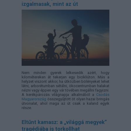
izgalmasak, mint az út
Nem minden gyerek lelkesedik azért, hogy
kilométereken át tekerjen egy bicikliúton. Más a
helyzet viszont akkor, ha útközben bölényeket lehet
látni, arborétumban sétálni, ökocentrumban halakat
nézni vagy éppen egy vár tövében megállni fagyizni.
A kerékpározás világnapja alkalmából a
Csodás
Magyarország
összegyűjtött öt olyan hazai bringás
útvonalat, ahol maga az út csak a kaland egyik
része.
Eltűnt kamasz: a „világgá megyek”
tragédiába is torkollhat