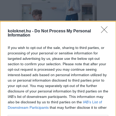
koloknet.hu -
Do Not Process My Personal
Information
A szülők sokfélék, de abban legtöbben
If you wish to opt-out of the sale, sharing to third parties, or
egyetértenek: nem szeretnék, ha a tanár kiabálna
gyermekükkel az iskolában. Ám ha egy
processing of your personal or sensitive information for
pedagógusnak egyszerre több, mint húsz
targeted advertising by us, please use the below opt-out
gyermeket kell fegyelmeznie, segítség és korszerű
módszertani eszköztár nélkül könnyen
section to confirm your selection. Please note that after your
eszköztelennek érezheti magát, ennek pedig
opt-out request is processed you may continue seeing
gyakran a kiabálás a következménye.
interest-based ads based on personal information utilized by
Erre (is) kínál megoldást a
Pozitív Fegyelmezés az
iskolában
módszertana, amelyet az elmúlt két
us or personal information disclosed to third parties prior to
évben egy Erasmus+ partnerségi projekt keretében
your opt-out. You may separately opt-out of the further
próbáltak ki hat európai ország iskoláiban, a makói
Szignum Iskola
vezetésével.
disclosure of your personal information by third parties on the
IAB’s list of downstream participants. This information may
also be disclosed by us to third parties on the
IAB’s List of
Pelusos gyerek az oviban: Minden
Downstream Participants
that may further disclose it to other
óvodának biztosítania kell a
third parties.
pelenkás gyerekek fogadását?