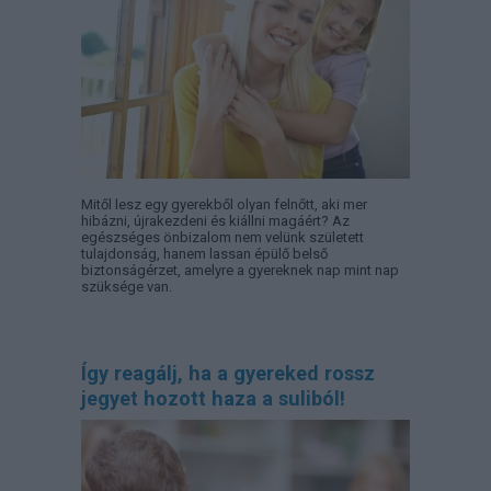
Mitől lesz egy gyerekből olyan felnőtt, aki mer
hibázni, újrakezdeni és kiállni magáért? Az
egészséges önbizalom nem velünk született
tulajdonság, hanem lassan épülő belső
biztonságérzet, amelyre a gyereknek nap mint nap
szüksége van.
Így reagálj, ha a gyereked rossz
jegyet hozott haza a suliból!