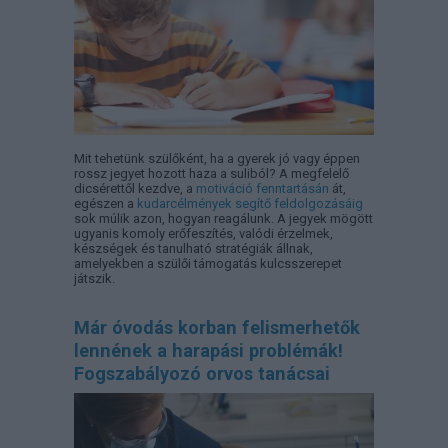
Mit tehetünk szülőként, ha a gyerek jó vagy éppen
rossz jegyet hozott haza a suliból? A megfelelő
dicsérettől kezdve, a
motiváció fenntartásán
át,
egészen a
kudarcélmények segítő feldolgozásáig
sok múlik azon, hogyan reagálunk. A jegyek mögött
ugyanis komoly erőfeszítés, valódi érzelmek,
készségek és tanulható stratégiák állnak,
amelyekben a szülői támogatás kulcsszerepet
játszik.
Már óvodás korban felismerhetők
lennének a harapási problémák!
Fogszabályozó orvos tanácsai