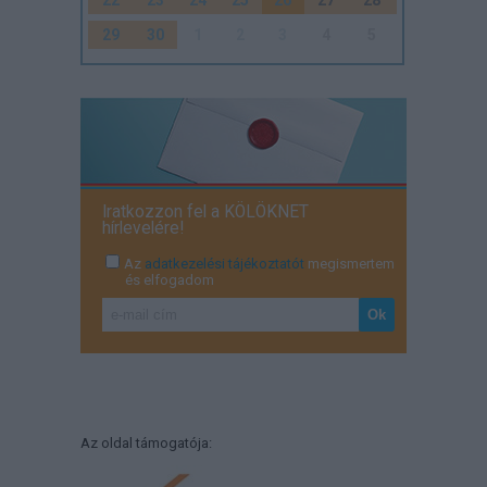
22
23
24
25
26
27
28
29
30
1
2
3
4
5
Iratkozzon fel a KÖLÖKNET
hírlevelére!
Az
adatkezelési tájékoztatót
megismertem
és elfogadom
Az oldal támogatója: