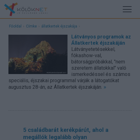
Főoldal
›
Címke
›
állatkertek éjszakája
›
Látványos programok az
Állatkertek éjszakáján
Látványetetésekkel,
fókashow-val,
bátorságpróbákkal, "nem
szeretem állatokkal" való
ismerkedéssel és számos
speciális, éjszakai programmal várják a látogatókat
»
augusztus 28-án, az Állatkertek éjszakáján.
5 családbarát kerékpárút, ahol a
megállók legalább olyan