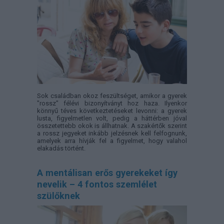
Sok családban okoz feszültséget, amikor a gyerek
"rossz" félévi bizonyítványt hoz haza. Ilyenkor
könnyű téves következtetéseket levonni: a gyerek
lusta, figyelmetlen volt, pedig a háttérben jóval
összetettebb okok is állhatnak. A szakértők szerint
a rossz jegyeket inkább jelzésnek kell felfognunk,
amelyek arra hívják fel a figyelmet, hogy valahol
elakadás történt.
A mentálisan erős gyerekeket így
nevelik – 4 fontos szemlélet
szülőknek