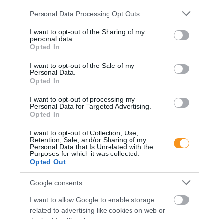
Please note that this website/app uses one or more Google
Personal Data Processing Opt Outs
services and may gather and store information including but
not limited to your visit or usage behaviour. You may click to
I want to opt-out of the Sharing of my
personal data.
grant or deny consent to Google and its third-party tags to
Opted In
use your data for below specified purposes in below Google
consent section.
I want to opt-out of the Sale of my
Personal Data.
Opted In
I want to opt-out of processing my
Personal Data for Targeted Advertising.
Opted In
Minden esetben kötelessége-e az óvodának
pelenkás gyermeket fogadni? Milyen higiénés
szabályokat kötelező betartani a pelenkázó
I want to opt-out of Collection, Use,
Retention, Sale, and/or Sharing of my
helyiségben? Mi a helyzet az sni-s pelenkás
Personal Data that Is Unrelated with the
gyermekekkel, akiknél gyakrabban előfordulhat,
Purposes for which it was collected.
hogy a szobatisztasági gondok még fokozottabb
Opted Out
odafigyelést igényelnek. Utánajártunk.
Google consents
Toronymagasan verte a mezőnyt:
ez lett a magyarok kedvenc
I want to allow Google to enable storage
állatkertje
related to advertising like cookies on web or