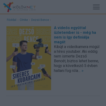
Főoldal
›
Címke
›
Dezső Bence
›
A videós egyúttal
üzletember is - még ha
nem is így definiálja
magát
Kibújt a videókamera mögül
a híres youtuber. Aki eddig
nem ismerte Dezső
Bencét, biztos lehet benne,
hogy a következő 5 évben
»
hallani fog róla…