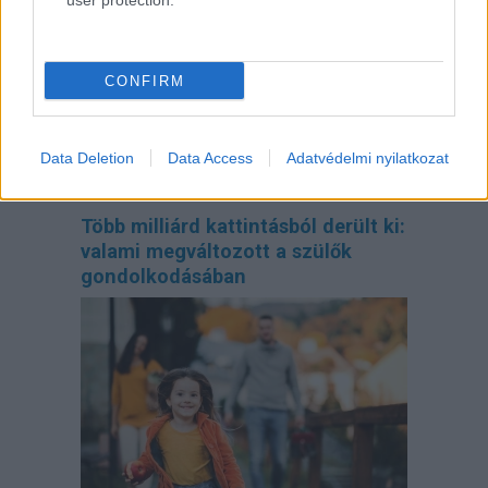
user protection.
CONFIRM
Data Deletion
Data Access
Adatvédelmi nyilatkozat
Több milliárd kattintásból derült ki:
valami megváltozott a szülők
gondolkodásában