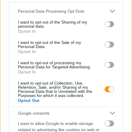
Please note that this website/app uses one or more Google
Personal Data Processing Opt Outs
services and may gather and store information including but
not limited to your visit or usage behaviour. You may click to
I want to opt-out of the Sharing of my
personal data.
grant or deny consent to Google and its third-party tags to
Opted In
use your data for below specified purposes in below Google
consent section.
I want to opt-out of the Sale of my
Personal Data.
Opted In
A szülők sokfélék, de abban legtöbben
I want to opt-out of processing my
egyetértenek: nem szeretnék, ha a tanár kiabálna
Personal Data for Targeted Advertising.
gyermekükkel az iskolában. Ám ha egy
Opted In
pedagógusnak egyszerre több, mint húsz
gyermeket kell fegyelmeznie, segítség és korszerű
módszertani eszköztár nélkül könnyen
I want to opt-out of Collection, Use,
eszköztelennek érezheti magát, ennek pedig
Retention, Sale, and/or Sharing of my
gyakran a kiabálás a következménye.
Personal Data that Is Unrelated with the
Erre (is) kínál megoldást a
Pozitív Fegyelmezés az
Purposes for which it was collected.
iskolában
módszertana, amelyet az elmúlt két
Opted Out
évben egy Erasmus+ partnerségi projekt keretében
próbáltak ki hat európai ország iskoláiban, a makói
Szignum Iskola
vezetésével.
Google consents
I want to allow Google to enable storage
Pelusos gyerek az oviban: Minden
related to advertising like cookies on web or