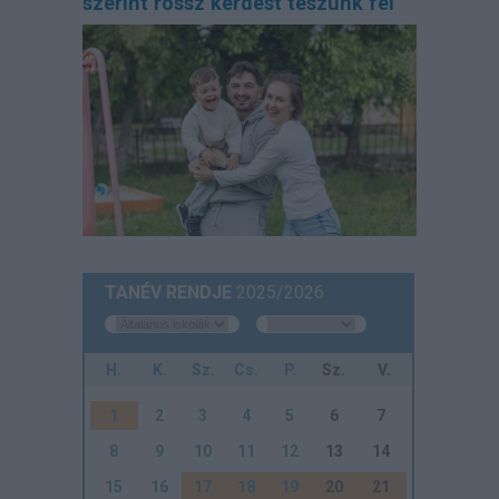
szerint rossz kérdést teszünk fel
TANÉV RENDJE
2025/2026
H.
K.
Sz.
Cs.
P.
Sz.
V.
1
2
3
4
5
6
7
8
9
10
11
12
13
14
15
16
17
18
19
20
21