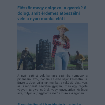
Először megy dolgozni a gyerek? 8
dolog, amit érdemes átbeszélni
vele a nyári munka előtt
A nyári szünet sok kamasz számára nemcsak a
pihenésről szól, hanem az első saját keresetről is.
Egyre többen vállalnak munkát a vakáció alatt: van,
aki zsebpénzt szeretne gyűjteni, más egy régóta
vágyott tárgyra spórol, vagy egyszerűen kíváncsi
arra, milyen a „nagybetűs élet” a munka világában.
5 családbarát kerékpárút, ahol a