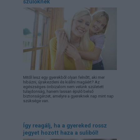
szülőknek
Mitől lesz egy gyerekből olyan felnőtt, aki mer
hibázni, újrakezdeni és kiállni magáért? Az
egészséges önbizalom nem velünk született
tulajdonság, hanem lassan épülő belső
biztonságérzet, amelyre a gyereknek nap mint nap
szüksége van.
Így reagálj, ha a gyereked rossz
jegyet hozott haza a suliból!