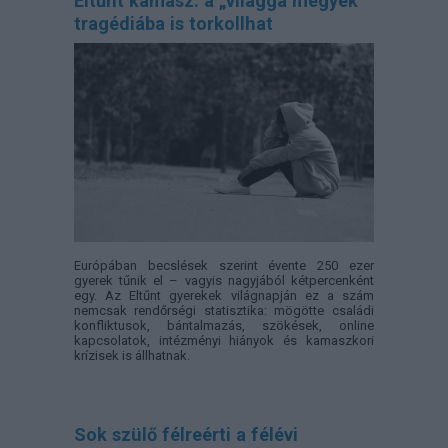
Eltűnt kamasz: a „világgá megyek”
tragédiába is torkollhat
Európában becslések szerint évente 250 ezer
gyerek tűnik el – vagyis nagyjából kétpercenként
egy. Az Eltűnt gyerekek világnapján ez a szám
nemcsak rendőrségi statisztika: mögötte családi
konfliktusok, bántalmazás, szökések, online
kapcsolatok, intézményi hiányok és kamaszkori
krízisek is állhatnak.
Sok szülő félreérti a félévi