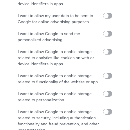
óvodának biztosítania kell a
device identifiers in apps.
pelenkás gyerekek fogadását?
I want to allow my user data to be sent to
Google for online advertising purposes.
I want to allow Google to send me
personalized advertising.
I want to allow Google to enable storage
related to analytics like cookies on web or
device identifiers in apps.
I want to allow Google to enable storage
Minden esetben kötelessége-e az óvodának
related to functionality of the website or app.
pelenkás gyermeket fogadni? Milyen higiénés
szabályokat kötelező betartani a pelenkázó
helyiségben? Mi a helyzet az sni-s pelenkás
I want to allow Google to enable storage
gyermekekkel, akiknél gyakrabban előfordulhat,
related to personalization.
hogy a szobatisztasági gondok még fokozottabb
odafigyelést igényelnek. Utánajártunk.
I want to allow Google to enable storage
related to security, including authentication
Így tervezd meg az otthonodat, ha
functionality and fraud prevention, and other
bővül a család