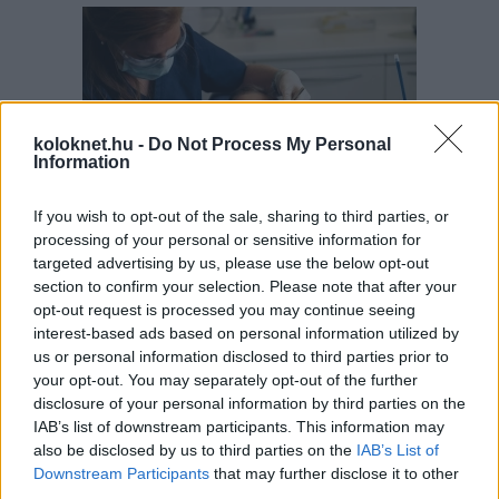
koloknet.hu -
Do Not Process My Personal
Information
If you wish to opt-out of the sale, sharing to third parties, or
processing of your personal or sensitive information for
A gyermekek és fiatalok körében ma már 65–75
targeted advertising by us, please use the below opt-out
százalékra tehető a harapási rendellenességek
section to confirm your selection. Please note that after your
aránya, vagyis szinte minden második–harmadik
gyerek érintett. A harapási problémák lassan, évek
opt-out request is processed you may continue seeing
alatt alakulnak ki, ezért nem feltűnőek, és a szülők
interest-based ads based on personal information utilized by
gyakran csak akkor veszik észre őket, amikor már
sokkal nehezebb hatékonyan
us or personal information disclosed to third parties prior to
beavatkozni. Fogorvos tanácsai.
your opt-out. You may separately opt-out of the further
disclosure of your personal information by third parties on the
Másképp is lehet: Pozitív
IAB’s list of downstream participants. This information may
Fegyelmezés az iskolában
also be disclosed by us to third parties on the
IAB’s List of
Downstream Participants
that may further disclose it to other
third parties.