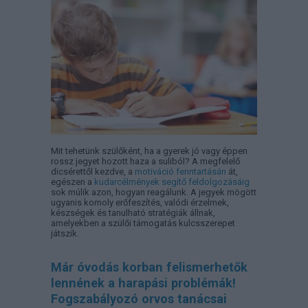
Mit tehetünk szülőként, ha a gyerek jó vagy éppen
rossz jegyet hozott haza a suliból? A megfelelő
dicsérettől kezdve, a
motiváció fenntartásán
át,
egészen a
kudarcélmények segítő feldolgozásáig
sok múlik azon, hogyan reagálunk. A jegyek mögött
ugyanis komoly erőfeszítés, valódi érzelmek,
készségek és tanulható stratégiák állnak,
amelyekben a szülői támogatás kulcsszerepet
játszik.
Már óvodás korban felismerhetők
lennének a harapási problémák!
Fogszabályozó orvos tanácsai