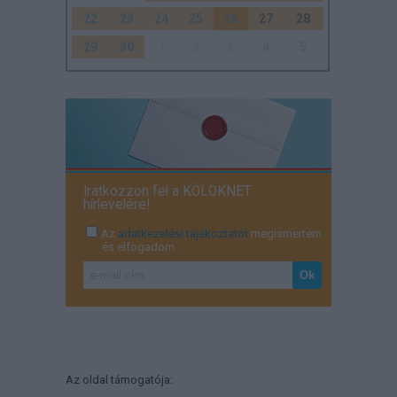
22
23
24
25
26
27
28
29
30
1
2
3
4
5
Iratkozzon fel a KÖLÖKNET
hírlevelére!
Az
adatkezelési tájékoztatót
megismertem
és elfogadom
Az oldal támogatója: