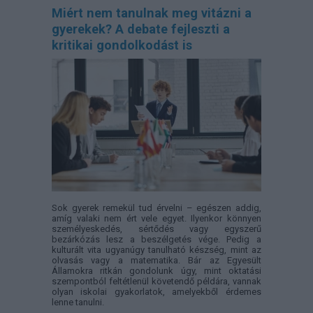
Miért nem tanulnak meg vitázni a
gyerekek? A debate fejleszti a
kritikai gondolkodást is
Sok gyerek remekül tud érvelni – egészen addig,
amíg valaki nem ért vele egyet. Ilyenkor könnyen
személyeskedés, sértődés vagy egyszerű
bezárkózás lesz a beszélgetés vége. Pedig a
kulturált vita ugyanúgy tanulható készség, mint az
olvasás vagy a matematika. Bár az Egyesült
Államokra ritkán gondolunk úgy, mint oktatási
szempontból feltétlenül követendő példára, vannak
olyan iskolai gyakorlatok, amelyekből érdemes
lenne tanulni.