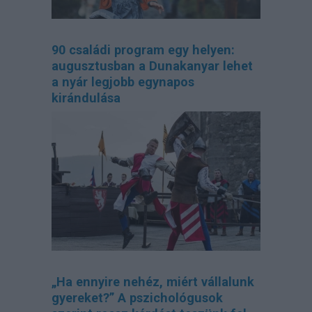
90 családi program egy helyen:
augusztusban a Dunakanyar lehet
a nyár legjobb egynapos
kirándulása
„Ha ennyire nehéz, miért vállalunk
gyereket?” A pszichológusok