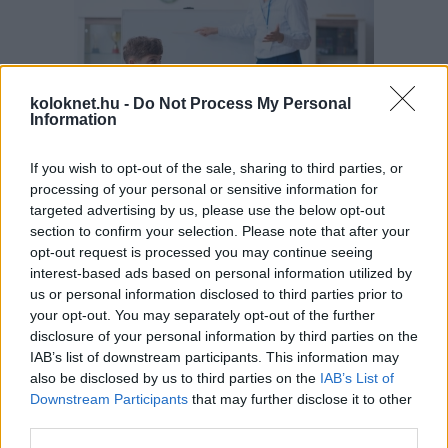
koloknet.hu -
Do Not Process My Personal
Information
If you wish to opt-out of the sale, sharing to third parties, or
A szülők sokfélék, de abban legtöbben
egyetértenek: nem szeretnék, ha a tanár kiabálna
processing of your personal or sensitive information for
gyermekükkel az iskolában. Ám ha egy
targeted advertising by us, please use the below opt-out
pedagógusnak egyszerre több, mint húsz
section to confirm your selection. Please note that after your
gyermeket kell fegyelmeznie, segítség és korszerű
módszertani eszköztár nélkül könnyen
opt-out request is processed you may continue seeing
eszköztelennek érezheti magát, ennek pedig
interest-based ads based on personal information utilized by
gyakran a kiabálás a következménye.
Erre (is) kínál megoldást a
Pozitív Fegyelmezés az
us or personal information disclosed to third parties prior to
iskolában
módszertana, amelyet az elmúlt két
your opt-out. You may separately opt-out of the further
évben egy Erasmus+ partnerségi projekt keretében
disclosure of your personal information by third parties on the
próbáltak ki hat európai ország iskoláiban, a makói
Szignum Iskola
vezetésével.
IAB’s list of downstream participants. This information may
also be disclosed by us to third parties on the
IAB’s List of
Pelusos gyerek az oviban: Minden
Downstream Participants
that may further disclose it to other
third parties.
óvodának biztosítania kell a
pelenkás gyerekek fogadását?