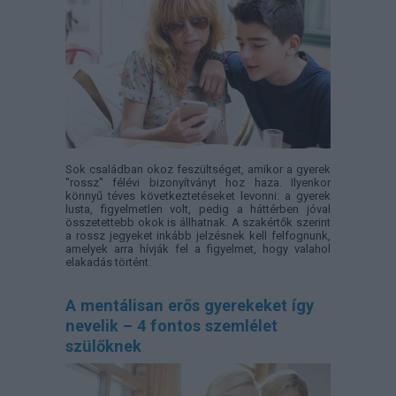
Sok családban okoz feszültséget, amikor a gyerek
"rossz" félévi bizonyítványt hoz haza. Ilyenkor
könnyű téves következtetéseket levonni: a gyerek
lusta, figyelmetlen volt, pedig a háttérben jóval
összetettebb okok is állhatnak. A szakértők szerint
a rossz jegyeket inkább jelzésnek kell felfognunk,
amelyek arra hívják fel a figyelmet, hogy valahol
elakadás történt.
A mentálisan erős gyerekeket így
nevelik – 4 fontos szemlélet
szülőknek