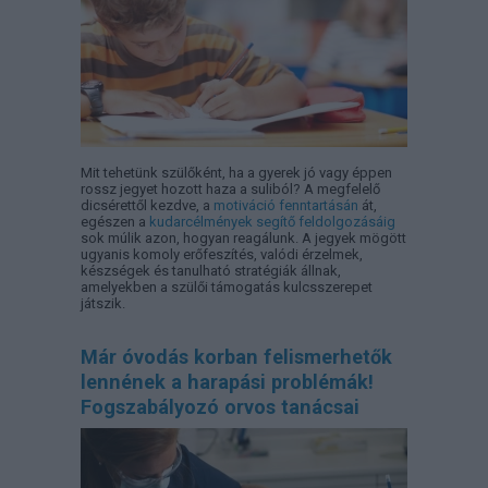
Mit tehetünk szülőként, ha a gyerek jó vagy éppen
rossz jegyet hozott haza a suliból? A megfelelő
dicsérettől kezdve, a
motiváció fenntartásán
át,
egészen a
kudarcélmények segítő feldolgozásáig
sok múlik azon, hogyan reagálunk. A jegyek mögött
ugyanis komoly erőfeszítés, valódi érzelmek,
készségek és tanulható stratégiák állnak,
amelyekben a szülői támogatás kulcsszerepet
játszik.
Már óvodás korban felismerhetők
lennének a harapási problémák!
Fogszabályozó orvos tanácsai