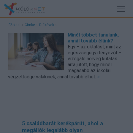
Főoldal
›
Címke
›
Diákévek
›
Minél többet tanulunk,
annál tovább élünk?
Egy – az oktatást, mint az
egészségügyi tényezőt –
vizsgáló norvég kutatás
arra jutott, hogy minél
magasabb az iskolai
»
végzettsége valakinek, annál tovább élhet.
5 családbarát kerékpárút, ahol a
megállók legalább olyan