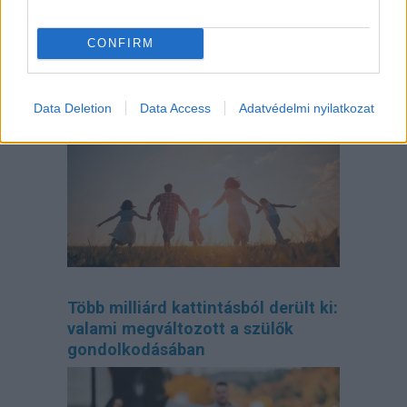
CONFIRM
Így tervezd meg az otthonodat, ha
bővül a család
Data Deletion
Data Access
Adatvédelmi nyilatkozat
Több milliárd kattintásból derült ki:
valami megváltozott a szülők
gondolkodásában