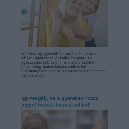
Mitől lesz egy gyerekből olyan felnőtt, aki mer
hibázni, újrakezdeni és kiállni magáért? Az
egészséges önbizalom nem velünk született
tulajdonság, hanem lassan épülő belső
biztonságérzet, amelyre a gyereknek nap mint nap
szüksége van.
Így reagálj, ha a gyereked rossz
jegyet hozott haza a suliból!