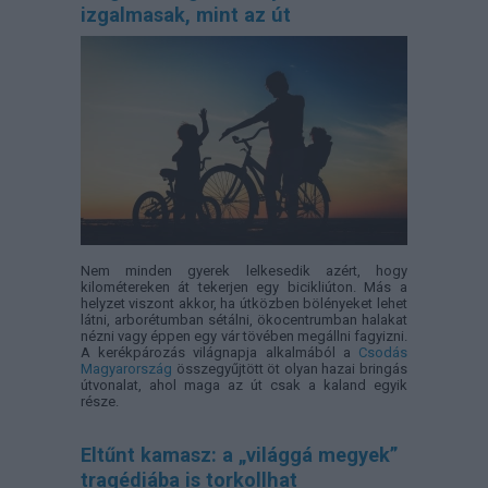
izgalmasak, mint az út
Nem minden gyerek lelkesedik azért, hogy
kilométereken át tekerjen egy bicikliúton. Más a
helyzet viszont akkor, ha útközben bölényeket lehet
látni, arborétumban sétálni, ökocentrumban halakat
nézni vagy éppen egy vár tövében megállni fagyizni.
A kerékpározás világnapja alkalmából a
Csodás
Magyarország
összegyűjtött öt olyan hazai bringás
útvonalat, ahol maga az út csak a kaland egyik
része.
Eltűnt kamasz: a „világgá megyek”
tragédiába is torkollhat