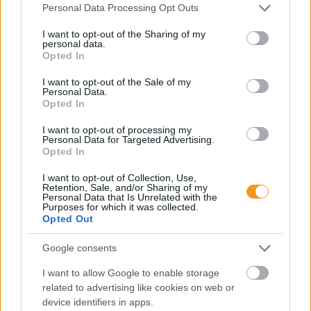
Please note that this website/app uses one or more Google
Personal Data Processing Opt Outs
services and may gather and store information including but
not limited to your visit or usage behaviour. You may click to
I want to opt-out of the Sharing of my
personal data.
grant or deny consent to Google and its third-party tags to
Opted In
use your data for below specified purposes in below Google
consent section.
I want to opt-out of the Sale of my
Personal Data.
Opted In
I want to opt-out of processing my
Personal Data for Targeted Advertising.
Opted In
Minden esetben kötelessége-e az óvodának
I want to opt-out of Collection, Use,
pelenkás gyermeket fogadni? Milyen higiénés
Retention, Sale, and/or Sharing of my
szabályokat kötelező betartani a pelenkázó
Personal Data that Is Unrelated with the
helyiségben? Mi a helyzet az sni-s pelenkás
Purposes for which it was collected.
gyermekekkel, akiknél gyakrabban előfordulhat,
Opted Out
hogy a szobatisztasági gondok még fokozottabb
odafigyelést igényelnek. Utánajártunk.
Google consents
Folyton öntöget, gyúr és tapicskol?
I want to allow Google to enable storage
10 szenzoros játék, amit imádni
related to advertising like cookies on web or
fog az óvodás
device identifiers in apps.