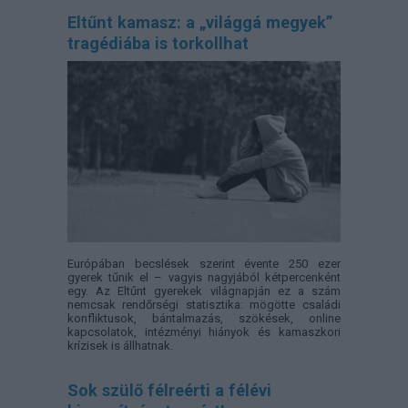
Eltűnt kamasz: a „világgá megyek”
tragédiába is torkollhat
Európában becslések szerint évente 250 ezer
gyerek tűnik el – vagyis nagyjából kétpercenként
egy. Az Eltűnt gyerekek világnapján ez a szám
nemcsak rendőrségi statisztika: mögötte családi
konfliktusok, bántalmazás, szökések, online
kapcsolatok, intézményi hiányok és kamaszkori
krízisek is állhatnak.
Sok szülő félreérti a félévi