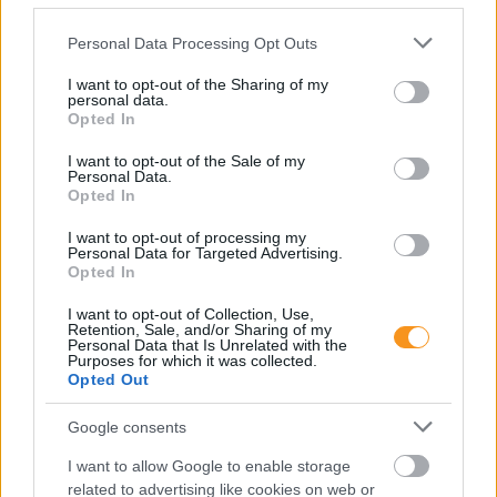
Pelusos gyerek az oviban: Minden
óvodának biztosítania kell a
Please note that this website/app uses one or more Google
Personal Data Processing Opt Outs
pelenkás gyerekek fogadását?
services and may gather and store information including but
not limited to your visit or usage behaviour. You may click to
I want to opt-out of the Sharing of my
personal data.
grant or deny consent to Google and its third-party tags to
Opted In
use your data for below specified purposes in below Google
consent section.
I want to opt-out of the Sale of my
Personal Data.
Opted In
I want to opt-out of processing my
Personal Data for Targeted Advertising.
Opted In
I want to opt-out of Collection, Use,
Minden esetben kötelessége-e az óvodának
Retention, Sale, and/or Sharing of my
Personal Data that Is Unrelated with the
pelenkás gyermeket fogadni? Milyen higiénés
Purposes for which it was collected.
szabályokat kötelező betartani a pelenkázó
helyiségben? Mi a helyzet az sni-s pelenkás
Opted Out
gyermekekkel, akiknél gyakrabban előfordulhat,
hogy a szobatisztasági gondok még fokozottabb
Google consents
odafigyelést igényelnek. Utánajártunk.
I want to allow Google to enable storage
Folyton öntöget, gyúr és tapicskol?
related to advertising like cookies on web or