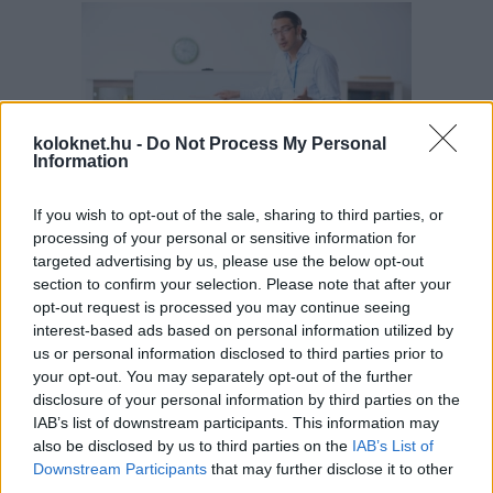
koloknet.hu -
Do Not Process My Personal
Information
If you wish to opt-out of the sale, sharing to third parties, or
processing of your personal or sensitive information for
A szülők sokfélék, de abban legtöbben
targeted advertising by us, please use the below opt-out
egyetértenek: nem szeretnék, ha a tanár kiabálna
gyermekükkel az iskolában. Ám ha egy
section to confirm your selection. Please note that after your
pedagógusnak egyszerre több, mint húsz
opt-out request is processed you may continue seeing
gyermeket kell fegyelmeznie, segítség és korszerű
interest-based ads based on personal information utilized by
módszertani eszköztár nélkül könnyen
eszköztelennek érezheti magát, ennek pedig
us or personal information disclosed to third parties prior to
gyakran a kiabálás a következménye.
your opt-out. You may separately opt-out of the further
Erre (is) kínál megoldást a
Pozitív Fegyelmezés az
iskolában
módszertana, amelyet az elmúlt két
disclosure of your personal information by third parties on the
évben egy Erasmus+ partnerségi projekt keretében
IAB’s list of downstream participants. This information may
próbáltak ki hat európai ország iskoláiban, a makói
also be disclosed by us to third parties on the
IAB’s List of
Szignum Iskola
vezetésével.
Downstream Participants
that may further disclose it to other
third parties.