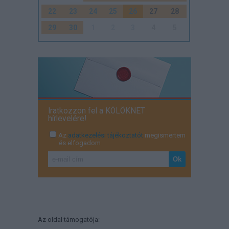
22
23
24
25
26
27
28
29
30
1
2
3
4
5
Iratkozzon fel a KÖLÖKNET
hírlevelére!
Az
adatkezelési tájékoztatót
megismertem
és elfogadom
Az oldal támogatója: