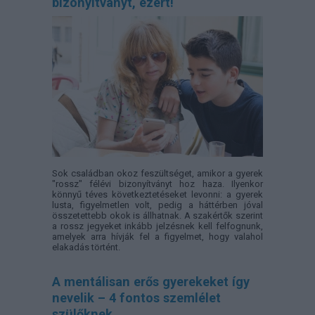
bizonyítványt, ezért!
Sok családban okoz feszültséget, amikor a gyerek
"rossz" félévi bizonyítványt hoz haza. Ilyenkor
könnyű téves következtetéseket levonni: a gyerek
lusta, figyelmetlen volt, pedig a háttérben jóval
összetettebb okok is állhatnak. A szakértők szerint
a rossz jegyeket inkább jelzésnek kell felfognunk,
amelyek arra hívják fel a figyelmet, hogy valahol
elakadás történt.
A mentálisan erős gyerekeket így
nevelik – 4 fontos szemlélet
szülőknek