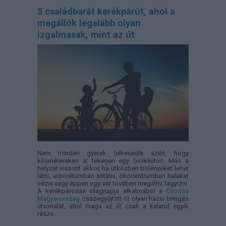
5 családbarát kerékpárút, ahol a
megállók legalább olyan
izgalmasak, mint az út
Nem minden gyerek lelkesedik azért, hogy
kilométereken át tekerjen egy bicikliúton. Más a
helyzet viszont akkor, ha útközben bölényeket lehet
látni, arborétumban sétálni, ökocentrumban halakat
nézni vagy éppen egy vár tövében megállni fagyizni.
A kerékpározás világnapja alkalmából a
Csodás
Magyarország
összegyűjtött öt olyan hazai bringás
útvonalat, ahol maga az út csak a kaland egyik
része.