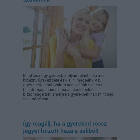
Mitől lesz egy gyerekből olyan felnőtt, aki mer
hibázni, újrakezdeni és kiállni magáért? Az
egészséges önbizalom nem velünk született
tulajdonság, hanem lassan épülő belső
biztonságérzet, amelyre a gyereknek nap mint nap
szüksége van.
Így reagálj, ha a gyereked rossz
jegyet hozott haza a suliból!