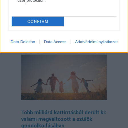
user protection.
CONFIRM
Data Deletion
Data Access
Adatvédelmi nyilatkozat
Így tervezd meg az otthonodat, ha
bővül a család
Több milliárd kattintásból derült ki:
valami megváltozott a szülők
gondolkodásában