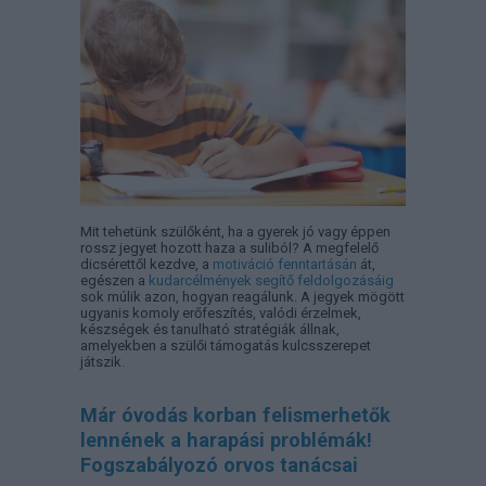
Mit tehetünk szülőként, ha a gyerek jó vagy éppen
rossz jegyet hozott haza a suliból? A megfelelő
dicsérettől kezdve, a
motiváció fenntartásán
át,
egészen a
kudarcélmények segítő feldolgozásáig
sok múlik azon, hogyan reagálunk. A jegyek mögött
ugyanis komoly erőfeszítés, valódi érzelmek,
készségek és tanulható stratégiák állnak,
amelyekben a szülői támogatás kulcsszerepet
játszik.
Már óvodás korban felismerhetők
lennének a harapási problémák!
Fogszabályozó orvos tanácsai