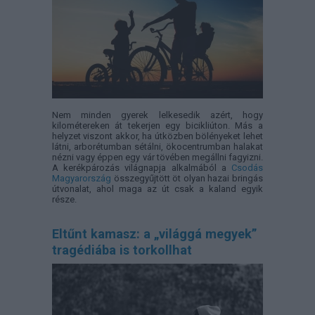
Nem minden gyerek lelkesedik azért, hogy
kilométereken át tekerjen egy bicikliúton. Más a
helyzet viszont akkor, ha útközben bölényeket lehet
látni, arborétumban sétálni, ökocentrumban halakat
nézni vagy éppen egy vár tövében megállni fagyizni.
A kerékpározás világnapja alkalmából a
Csodás
Magyarország
összegyűjtött öt olyan hazai bringás
útvonalat, ahol maga az út csak a kaland egyik
része.
Eltűnt kamasz: a „világgá megyek”
tragédiába is torkollhat