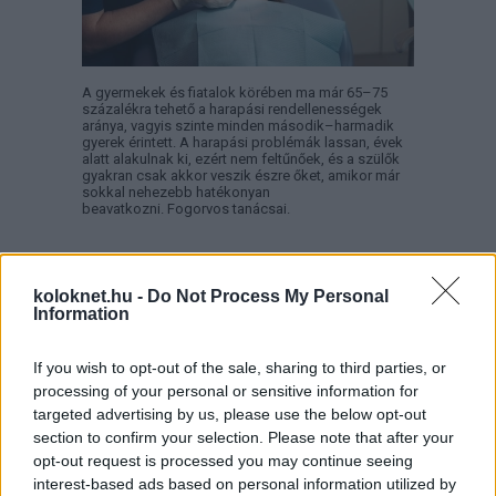
A gyermekek és fiatalok körében ma már 65–75
százalékra tehető a harapási rendellenességek
aránya, vagyis szinte minden második–harmadik
gyerek érintett. A harapási problémák lassan, évek
alatt alakulnak ki, ezért nem feltűnőek, és a szülők
gyakran csak akkor veszik észre őket, amikor már
sokkal nehezebb hatékonyan
beavatkozni. Fogorvos tanácsai.
Másképp is lehet: Pozitív
koloknet.hu -
Do Not Process My Personal
Information
Fegyelmezés az iskolában
If you wish to opt-out of the sale, sharing to third parties, or
processing of your personal or sensitive information for
targeted advertising by us, please use the below opt-out
section to confirm your selection. Please note that after your
opt-out request is processed you may continue seeing
interest-based ads based on personal information utilized by