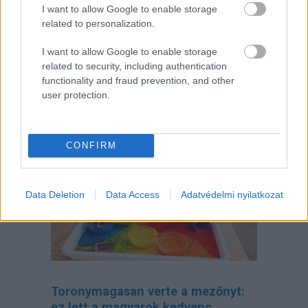
I want to allow Google to enable storage
related to personalization.
I want to allow Google to enable storage
related to security, including authentication
functionality and fraud prevention, and other
Folyton öntöget, gyúr és tapicskol?
user protection.
10 szenzoros játék, amit imádni
fog az óvodás
CONFIRM
Data Deletion
Data Access
Adatvédelmi nyilatkozat
Toronymagasan verte a mezőnyt:
ez lett a magyarok kedvenc