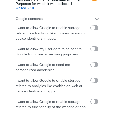
Purposes for which it was collected.
Opted Out
Google consents
I want to allow Google to enable storage
related to advertising like cookies on web or
device identifiers in apps.
Minden esetben kötelessége-e az óvodának
pelenkás gyermeket fogadni? Milyen higiénés
szabályokat kötelező betartani a pelenkázó
I want to allow my user data to be sent to
helyiségben? Mi a helyzet az sni-s pelenkás
Google for online advertising purposes.
gyermekekkel, akiknél gyakrabban előfordulhat,
hogy a szobatisztasági gondok még fokozottabb
odafigyelést igényelnek. Utánajártunk.
I want to allow Google to send me
personalized advertising.
Akkor szeptembertől minden
alsósnak 35 perces órái lesznek?
I want to allow Google to enable storage
related to analytics like cookies on web or
device identifiers in apps.
I want to allow Google to enable storage
related to functionality of the website or app.