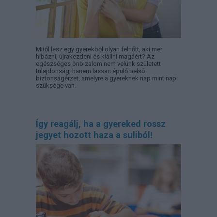
Mitől lesz egy gyerekből olyan felnőtt, aki mer
hibázni, újrakezdeni és kiállni magáért? Az
egészséges önbizalom nem velünk született
tulajdonság, hanem lassan épülő belső
biztonságérzet, amelyre a gyereknek nap mint nap
szüksége van.
Így reagálj, ha a gyereked rossz
jegyet hozott haza a suliból!