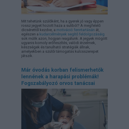
Mit tehetünk szülőként, ha a gyerek jó vagy éppen
rossz jegyet hozott haza a suliból? A megfelelő
dicsérettől kezdve, a
motiváció fenntartásán
át,
egészen a
kudarcélmények segítő feldolgozásáig
sok múlik azon, hogyan reagálunk. A jegyek mögött
ugyanis komoly erőfeszítés, valódi érzelmek,
készségek és tanulható stratégiák állnak,
amelyekben a szülői támogatás kulcsszerepet
játszik.
Már óvodás korban felismerhetők
lennének a harapási problémák!
Fogszabályozó orvos tanácsai