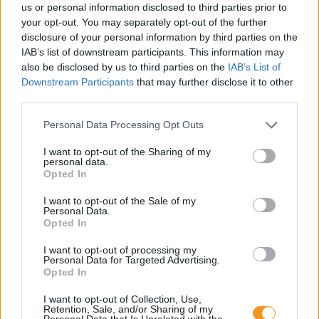
us or personal information disclosed to third parties prior to
your opt-out. You may separately opt-out of the further
disclosure of your personal information by third parties on the
IAB’s list of downstream participants. This information may
A szülők sokfélék, de abban legtöbben
also be disclosed by us to third parties on the
IAB’s List of
egyetértenek: nem szeretnék, ha a tanár kiabálna
Downstream Participants
that may further disclose it to other
gyermekükkel az iskolában. Ám ha egy
pedagógusnak egyszerre több, mint húsz
third parties.
gyermeket kell fegyelmeznie, segítség és korszerű
módszertani eszköztár nélkül könnyen
Please note that this website/app uses one or more Google
Personal Data Processing Opt Outs
eszköztelennek érezheti magát, ennek pedig
gyakran a kiabálás a következménye.
services and may gather and store information including but
Erre (is) kínál megoldást a
Pozitív Fegyelmezés az
not limited to your visit or usage behaviour. You may click to
I want to opt-out of the Sharing of my
iskolában
módszertana, amelyet az elmúlt két
personal data.
grant or deny consent to Google and its third-party tags to
évben egy Erasmus+ partnerségi projekt keretében
Opted In
próbáltak ki hat európai ország iskoláiban, a makói
use your data for below specified purposes in below Google
Szignum Iskola
vezetésével.
consent section.
I want to opt-out of the Sale of my
Personal Data.
Pelusos gyerek az oviban: Minden
Opted In
óvodának biztosítania kell a
I want to opt-out of processing my
pelenkás gyerekek fogadását?
Personal Data for Targeted Advertising.
Opted In
I want to opt-out of Collection, Use,
Retention, Sale, and/or Sharing of my
Personal Data that Is Unrelated with the