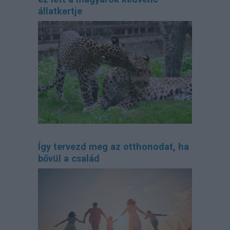
állatkertje
Így tervezd meg az otthonodat, ha
bővül a család