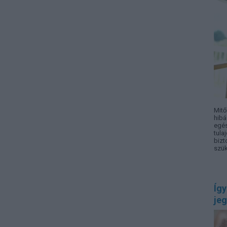
Mitő
hibá
egés
tula
bizt
szük
Így
jeg