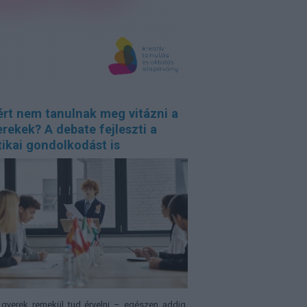
ért nem tanulnak meg vitázni a
rekek? A debate fejleszti a
tikai gondolkodást is
gyerek remekül tud érvelni – egészen addig,