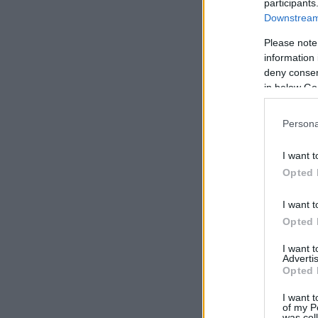
participants
Downstream 
Please note
information 
deny consent
in below Go
Persona
I want t
Opted 
I want t
Opted 
I want 
Advertis
Opted 
I want t
of my P
was col