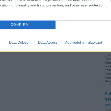
cation functionality and fraud prevention, and other user protection.
CONFIRM
Data Deletion
Data Access
Adatvédelmi nyilatkozat
Sok 
"ros
könn
lust
össz
a ro
amel
elak
A m
nev
sz