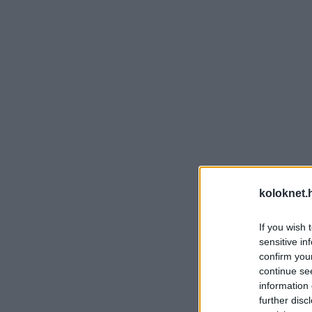
koloknet.
If you wish 
sensitive in
confirm you
continue se
information 
further disc