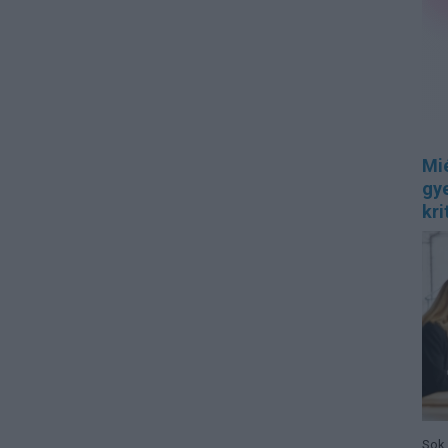
Mi
gye
kri
Sok 