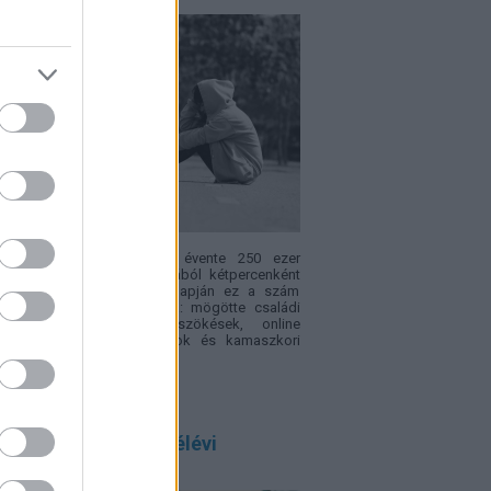
ópában becslések szerint évente 250 ezer
ek tűnik el – vagyis nagyjából kétpercenként
. Az Eltűnt gyerekek világnapján ez a szám
sak rendőrségi statisztika: mögötte családi
fliktusok, bántalmazás, szökések, online
csolatok, intézményi hiányok és kamaszkori
sek is állhatnak.
 szülő félreérti a félévi
onyítványt, ezért!