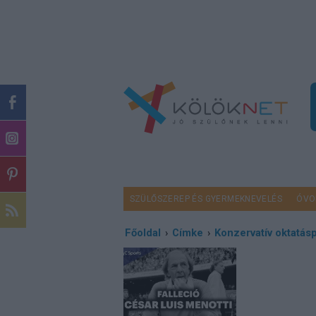
SZÜLŐSZEREP ÉS GYERMEKNEVELÉS
ÓVO
Főoldal
›
Címke
›
Konzervatív oktatásp