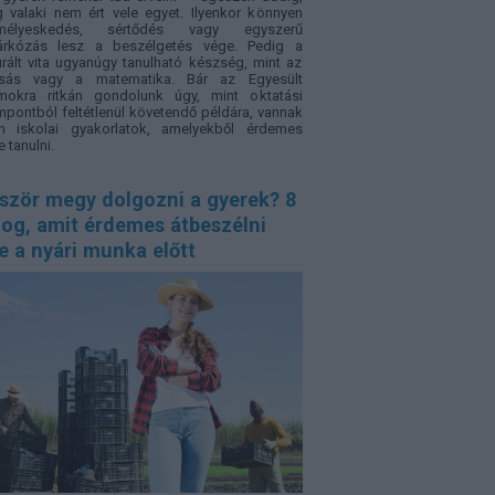
 valaki nem ért vele egyet. Ilyenkor könnyen
mélyeskedés, sértődés vagy egyszerű
árkózás lesz a beszélgetés vége. Pedig a
urált vita ugyanúgy tanulható készség, mint az
asás vagy a matematika. Bár az Egyesült
amokra ritkán gondolunk úgy, mint oktatási
pontból feltétlenül követendő példára, vannak
an iskolai gyakorlatok, amelyekből érdemes
e tanulni.
őször megy dolgozni a gyerek? 8
log, amit érdemes átbeszélni
e a nyári munka előtt