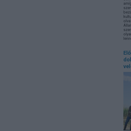
amíg
sze
bez
kult
olv
Áll
szem
oly
lenn
El
do
vel