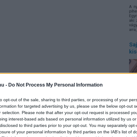
A n
pihe
Egyr
aki 
vágy
arra
Saj
ki
hu -
Do Not Process My Personal Information
SNI,
zava
to opt-out of the sale, sharing to third parties, or processing of your per
elig
formation for targeted advertising by us, please use the below opt-out s
info
r selection. Please note that after your opt-out request is processed y
rend
eing interest-based ads based on personal information utilized by us or
disclosed to third parties prior to your opt-out. You may separately opt-
5 c
losure of your personal information by third parties on the IAB’s list of
me