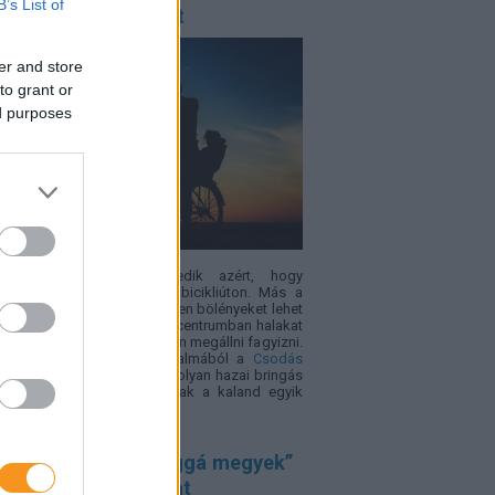
B’s List of
almasak, mint az út
er and store
to grant or
ed purposes
 minden gyerek lelkesedik azért, hogy
métereken át tekerjen egy bicikliúton. Más a
zet viszont akkor, ha útközben bölényeket lehet
i, arborétumban sétálni, ökocentrumban halakat
i vagy éppen egy vár tövében megállni fagyizni.
erékpározás világnapja alkalmából a
Csodás
yarország
összegyűjtött öt olyan hazai bringás
nalat, ahol maga az út csak a kaland egyik
e.
űnt kamasz: a „világgá megyek”
gédiába is torkollhat