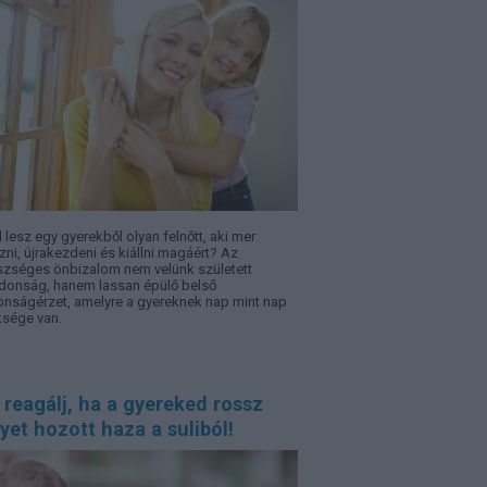
l lesz egy gyerekből olyan felnőtt, aki mer
zni, újrakezdeni és kiállni magáért? Az
zséges önbizalom nem velünk született
jdonság, hanem lassan épülő belső
onságérzet, amelyre a gyereknek nap mint nap
sége van.
 reagálj, ha a gyereked rossz
yet hozott haza a suliból!