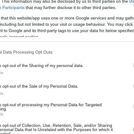
. This information may also be disclosed by us to third parties on the
IA
izg
Participants
that may further disclose it to other third parties.
 that this website/app uses one or more Google services and may gath
including but not limited to your visit or usage behaviour. You may click 
 to Google and its third-party tags to use your data for below specifi
ogle consent section.
l Data Processing Opt Outs
o opt-out of the Sharing of my personal data.
In
Nem
kilo
hely
o opt-out of the Sale of my Personal Data.
látn
nézn
In
A k
Mag
to opt-out of processing my Personal Data for Targeted
útvo
ing.
rész
In
Elt
o opt-out of Collection, Use, Retention, Sale, and/or Sharing
ersonal Data that Is Unrelated with the Purposes for which it
tra
lected.