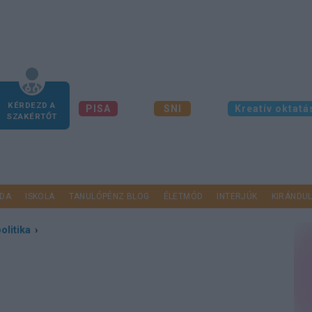
KÉRDEZD A
PISA
SNI
Kreatív oktatá
SZAKÉRTŐT
DA
ISKOLA
TANULÓPÉNZ BLOG
ÉLETMÓD
INTERJÚK
KIRÁNDU
olitika
›