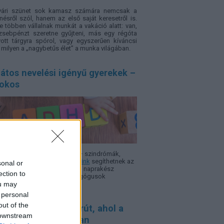
yári szünet sok kamasz számára nemcsak a
nésről szól, hanem az első saját keresetről is.
e többen vállalnak munkát a vakáció alatt: van,
zsebpénzt szeretne gyűjteni, más egy régóta
ott tárgyra spórol, vagy egyszerűen kíváncsi
, milyen a „nagybetűs élet” a munka világában.
átos nevelési igényű gyerekek –
sokos
 ADHD, autizmus, Asperger – szindró­mák,
rok, nehézségek.
Szakcikkeink
segíthetnek az
sonal or
azodásban, hogy minél több, naprakész
ection to
rmáció álljon a szülők, pedagógusok
ou may
elkezésére.
 personal
out of the
saládbarát kerékpárút, ahol a
 downstream
gállók legalább olyan