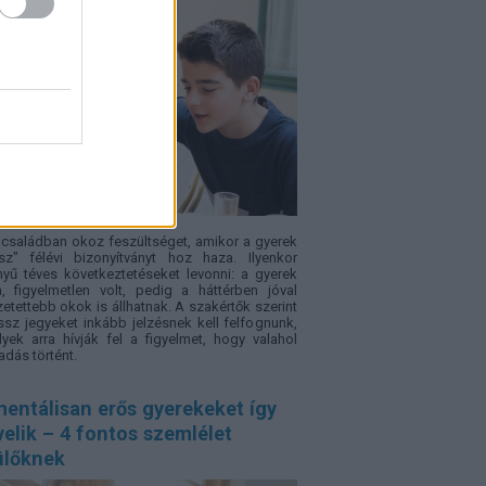
családban okoz feszültséget, amikor a gyerek
sz" félévi bizonyítványt hoz haza. Ilyenkor
yű téves következtetéseket levonni: a gyerek
a, figyelmetlen volt, pedig a háttérben jóval
etettebb okok is állhatnak. A szakértők szerint
ssz jegyeket inkább jelzésnek kell felfognunk,
yek arra hívják fel a figyelmet, hogy valahol
adás történt.
entálisan erős gyerekeket így
elik – 4 fontos szemlélet
ülőknek