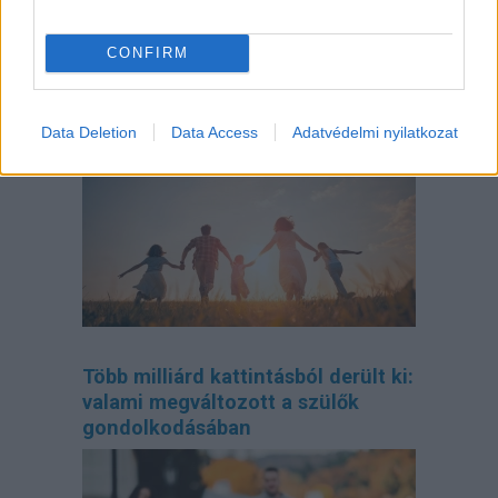
CONFIRM
Így tervezd meg az otthonodat, ha
bővül a család
Data Deletion
Data Access
Adatvédelmi nyilatkozat
Több milliárd kattintásból derült ki:
valami megváltozott a szülők
gondolkodásában