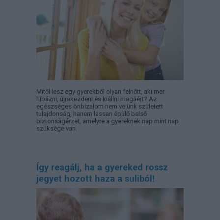
Mitől lesz egy gyerekből olyan felnőtt, aki mer
hibázni, újrakezdeni és kiállni magáért? Az
egészséges önbizalom nem velünk született
tulajdonság, hanem lassan épülő belső
biztonságérzet, amelyre a gyereknek nap mint nap
szüksége van.
Így reagálj, ha a gyereked rossz
jegyet hozott haza a suliból!