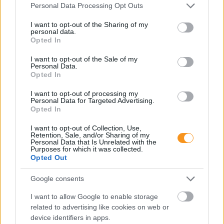
Please note that this website/app uses one or more Google
Personal Data Processing Opt Outs
services and may gather and store information including but
not limited to your visit or usage behaviour. You may click to
I want to opt-out of the Sharing of my
personal data.
grant or deny consent to Google and its third-party tags to
Opted In
use your data for below specified purposes in below Google
consent section.
I want to opt-out of the Sale of my
Personal Data.
Opted In
I want to opt-out of processing my
Personal Data for Targeted Advertising.
Opted In
Minden esetben kötelessége-e az óvodának
I want to opt-out of Collection, Use,
pelenkás gyermeket fogadni? Milyen higiénés
Retention, Sale, and/or Sharing of my
szabályokat kötelező betartani a pelenkázó
Personal Data that Is Unrelated with the
helyiségben? Mi a helyzet az sni-s pelenkás
Purposes for which it was collected.
gyermekekkel, akiknél gyakrabban előfordulhat,
Opted Out
hogy a szobatisztasági gondok még fokozottabb
odafigyelést igényelnek. Utánajártunk.
Google consents
Folyton öntöget, gyúr és tapicskol?
I want to allow Google to enable storage
10 szenzoros játék, amit imádni
related to advertising like cookies on web or
fog az óvodás
device identifiers in apps.