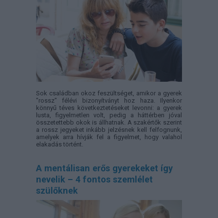
Sok családban okoz feszültséget, amikor a gyerek
"rossz" félévi bizonyítványt hoz haza. Ilyenkor
könnyű téves következtetéseket levonni: a gyerek
lusta, figyelmetlen volt, pedig a háttérben jóval
összetettebb okok is állhatnak. A szakértők szerint
a rossz jegyeket inkább jelzésnek kell felfognunk,
amelyek arra hívják fel a figyelmet, hogy valahol
elakadás történt.
A mentálisan erős gyerekeket így
nevelik – 4 fontos szemlélet
szülőknek