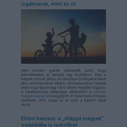
izgalmasak, mint az út
Nem minden gyerek lelkesedik azért, hogy
kilométereken át tekerjen egy bicikliúton. Más a
helyzet viszont akkor, ha útközben bölényeket lehet
látni, arborétumban sétálni, ökocentrumban halakat
nézni vagy éppen egy vár tövében megállni fagyizni.
A kerékpározás világnapja alkalmából a
Csodás
Magyarország
összegyűjtött öt olyan hazai bringás
útvonalat, ahol maga az út csak a kaland egyik
része.
Eltűnt kamasz: a „világgá megyek”
tragédiába is torkollhat