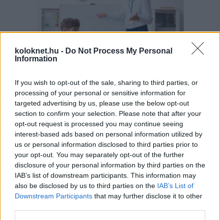
koloknet.hu -
Do Not Process My Personal
Information
If you wish to opt-out of the sale, sharing to third parties, or
A szülők sokfélék, de abban legtöbben
egyetértenek: nem szeretnék, ha a tanár kiabálna
processing of your personal or sensitive information for
gyermekükkel az iskolában. Ám ha egy
targeted advertising by us, please use the below opt-out
pedagógusnak egyszerre több, mint húsz
section to confirm your selection. Please note that after your
gyermeket kell fegyelmeznie, segítség és korszerű
módszertani eszköztár nélkül könnyen
opt-out request is processed you may continue seeing
eszköztelennek érezheti magát, ennek pedig
interest-based ads based on personal information utilized by
gyakran a kiabálás a következménye.
Erre (is) kínál megoldást a
Pozitív Fegyelmezés az
us or personal information disclosed to third parties prior to
iskolában
módszertana, amelyet az elmúlt két
your opt-out. You may separately opt-out of the further
évben egy Erasmus+ partnerségi projekt keretében
disclosure of your personal information by third parties on the
próbáltak ki hat európai ország iskoláiban, a makói
Szignum Iskola
vezetésével.
IAB’s list of downstream participants. This information may
also be disclosed by us to third parties on the
IAB’s List of
Pelusos gyerek az oviban: Minden
Downstream Participants
that may further disclose it to other
third parties.
óvodának biztosítania kell a
pelenkás gyerekek fogadását?