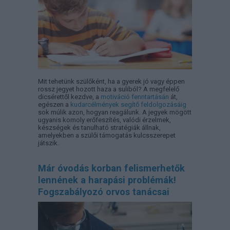
Mit tehetünk szülőként, ha a gyerek jó vagy éppen
rossz jegyet hozott haza a suliból? A megfelelő
dicsérettől kezdve, a
motiváció fenntartásán
át,
egészen a
kudarcélmények segítő feldolgozásáig
sok múlik azon, hogyan reagálunk. A jegyek mögött
ugyanis komoly erőfeszítés, valódi érzelmek,
készségek és tanulható stratégiák állnak,
amelyekben a szülői támogatás kulcsszerepet
játszik.
Már óvodás korban felismerhetők
lennének a harapási problémák!
Fogszabályozó orvos tanácsai