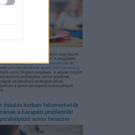
tehetünk szülőként, ha a gyerek jó vagy éppen
z jegyet hozott haza a suliból? A megfelelő
érettől kezdve, a
motiváció fenntartásán
át,
szen a
kudarcélmények segítő feldolgozásáig
múlik azon, hogyan reagálunk. A jegyek mögött
nis komoly erőfeszítés, valódi érzelmek,
ségek és tanulható stratégiák állnak,
yekben a szülői támogatás kulcsszerepet
ik.
r óvodás korban felismerhetők
nnének a harapási problémák!
gszabályozó orvos tanácsai