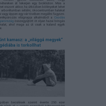
métereken át tekerjen egy bicikliúton. Más a
zet viszont akkor, ha útközben bölényeket lehet
i, arborétumban sétálni, ökocentrumban halakat
i vagy éppen egy vár tövében megállni fagyizni.
erékpározás világnapja alkalmából a
Csodás
yarország
összegyűjtött öt olyan hazai bringás
nalat, ahol maga az út csak a kaland egyik
e.
űnt kamasz: a „világgá megyek”
gédiába is torkollhat
ópában becslések szerint évente 250 ezer
ek tűnik el – vagyis nagyjából kétpercenként