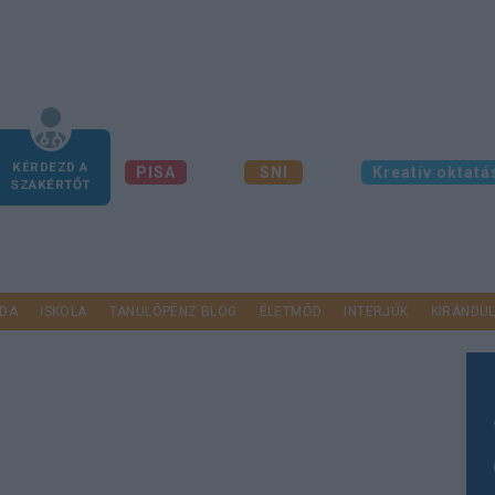
KÉRDEZD A
PISA
SNI
Kreatív oktatá
SZAKÉRTŐT
DA
ISKOLA
TANULÓPÉNZ BLOG
ÉLETMÓD
INTERJÚK
KIRÁNDU