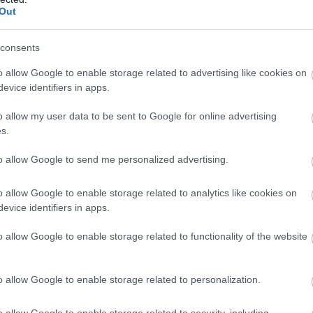
Out
consents
o allow Google to enable storage related to advertising like cookies on
evice identifiers in apps.
o allow my user data to be sent to Google for online advertising
s.
Mitő
hibá
to allow Google to send me personalized advertising.
egés
tula
bizt
o allow Google to enable storage related to analytics like cookies on
szük
evice identifiers in apps.
o allow Google to enable storage related to functionality of the website
Így
jeg
o allow Google to enable storage related to personalization.
o allow Google to enable storage related to security, including