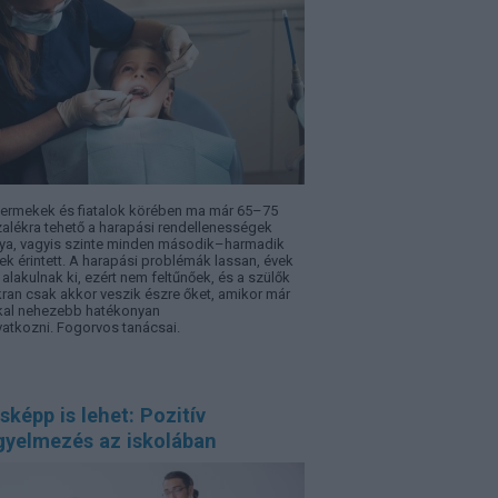
ermekek és fiatalok körében ma már 65–75
alékra tehető a harapási rendellenességek
ya, vagyis szinte minden második–harmadik
ek érintett. A harapási problémák lassan, évek
t alakulnak ki, ezért nem feltűnőek, és a szülők
ran csak akkor veszik észre őket, amikor már
al nehezebb hatékonyan
atkozni. Fogorvos tanácsai.
képp is lehet: Pozitív
gyelmezés az iskolában