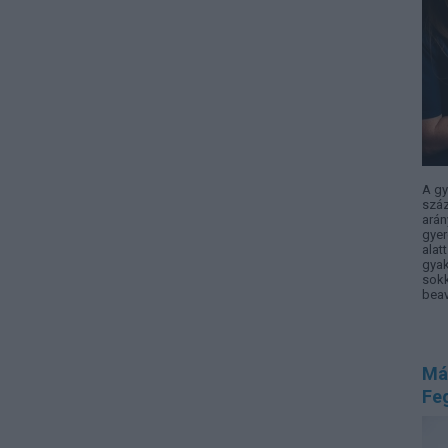
A gy
száz
arán
gyer
alat
gyak
sokk
beav
Más
Fe