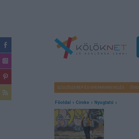
SZÜLŐSZEREP ÉS GYERMEKNEVELÉS
ÓVO
Főoldal
›
Címke
›
Nyugtató
›