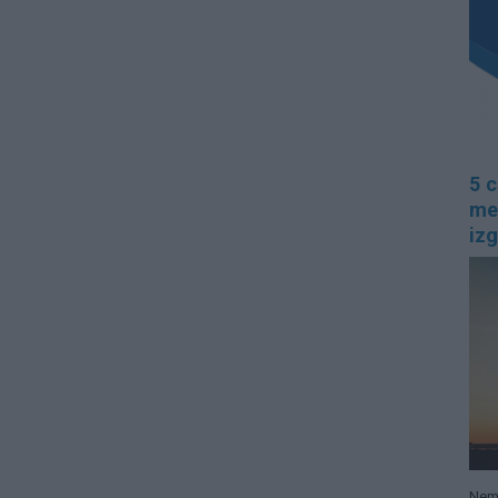
5 c
me
izg
Nem