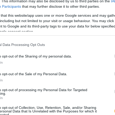
. This information may also be disclosed by us to third parties on the
IA
Participants
that may further disclose it to other third parties.
 that this website/app uses one or more Google services and may gath
including but not limited to your visit or usage behaviour. You may click 
 to Google and its third-party tags to use your data for below specifi
ogle consent section.
l Data Processing Opt Outs
Sok 
o opt-out of the Sharing of my personal data.
"ros
In
könn
lust
össz
o opt-out of the Sale of my Personal Data.
a ro
amel
In
elak
to opt-out of processing my Personal Data for Targeted
ing.
A m
In
nev
sz
o opt-out of Collection, Use, Retention, Sale, and/or Sharing
ersonal Data that Is Unrelated with the Purposes for which it
lected.