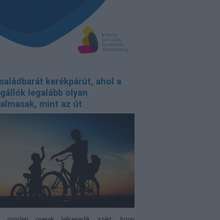
saládbarát kerékpárút, ahol a
gállók legalább olyan
almasak, mint az út
 minden gyerek lelkesedik azért, hogy