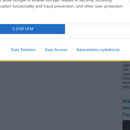
cation functionality and fraud prevention, and other user protection.
CONFIRM
Data Deletion
Data Access
Adatvédelmi nyilatkozat
Mit 
ross
dics
egé
sok 
ugya
kész
amel
játsz
Má
le
Fo