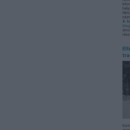
kilo
hely
látn
nézn
A k
Mag
útvo
rész
Elt
tra
Eur
gyer