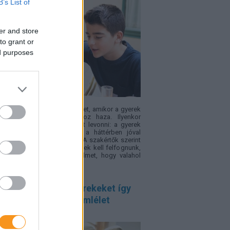
B’s List of
er and store
to grant or
ed purposes
családban okoz feszültséget, amikor a gyerek
sz" félévi bizonyítványt hoz haza. Ilyenkor
yű téves következtetéseket levonni: a gyerek
a, figyelmetlen volt, pedig a háttérben jóval
etettebb okok is állhatnak. A szakértők szerint
ssz jegyeket inkább jelzésnek kell felfognunk,
yek arra hívják fel a figyelmet, hogy valahol
adás történt.
entálisan erős gyerekeket így
elik – 4 fontos szemlélet
ülőknek