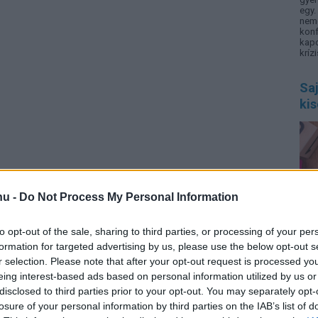
egy
nemc
kon
kap
krízi
Saj
ki
hu -
Do Not Process My Personal Information
SNI,
zava
elig
to opt-out of the sale, sharing to third parties, or processing of your per
info
rend
formation for targeted advertising by us, please use the below opt-out s
r selection. Please note that after your opt-out request is processed y
eing interest-based ads based on personal information utilized by us or
Sok
disclosed to third parties prior to your opt-out. You may separately opt-
biz
losure of your personal information by third parties on the IAB’s list of