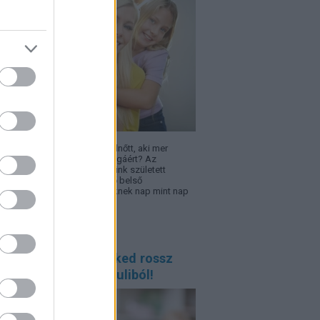
l lesz egy gyerekből olyan felnőtt, aki mer
zni, újrakezdeni és kiállni magáért? Az
zséges önbizalom nem velünk született
jdonság, hanem lassan épülő belső
onságérzet, amelyre a gyereknek nap mint nap
sége van.
 reagálj, ha a gyereked rossz
yet hozott haza a suliból!