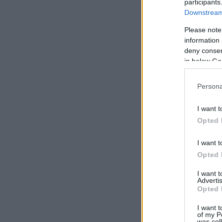
participants
Downstream 
Please note
information 
deny consent
in below Go
Persona
I want t
Opted 
I want t
Opted 
I want 
Advertis
Opted 
I want t
of my P
was col