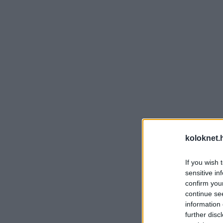
koloknet.
If you wish 
sensitive in
confirm you
continue se
information 
further disc