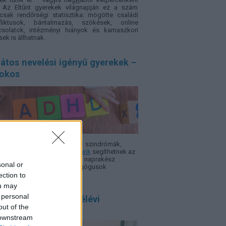
. Az Eltűnt gyerekek világnapján ez a szám
sak rendőrségi statisztika: mögötte családi
fliktusok, bántalmazás, szökések, online
csolatok, intézményi hiányok és kamaszkori
sek is állhatnak.
átos nevelési igényű gyerekek –
sokos
 ADHD, autizmus, Asperger – szindró­mák,
rok, nehézségek.
Szakcikkeink
segíthetnek az
azodásban, hogy minél több, naprakész
sonal or
rmáció álljon a szülők, pedagógusok
elkezésére.
ection to
ou may
 personal
 szülő félreérti a félévi
out of the
onyítványt, ezért!
 downstream