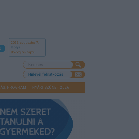
2026. augusztus 7.
Ibolya
s
Boldog névnapot!
Hírlevél feliratkozás
LÁS, PROGRAM
NYÁRI SZÜNET 2026