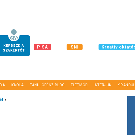
KÉRDEZD A
PISA
SNI
Kreatív oktatá
SZAKÉRTŐT
DA
ISKOLA
TANULÓPÉNZ BLOG
ÉLETMÓD
INTERJÚK
KIRÁNDU
él
›