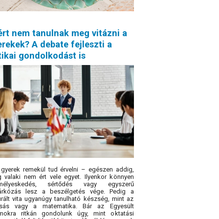
ért nem tanulnak meg vitázni a
rekek? A debate fejleszti a
tikai gondolkodást is
gyerek remekül tud érvelni – egészen addig,
 valaki nem ért vele egyet. Ilyenkor könnyen
mélyeskedés, sértődés vagy egyszerű
árkózás lesz a beszélgetés vége. Pedig a
urált vita ugyanúgy tanulható készség, mint az
asás vagy a matematika. Bár az Egyesült
amokra ritkán gondolunk úgy, mint oktatási