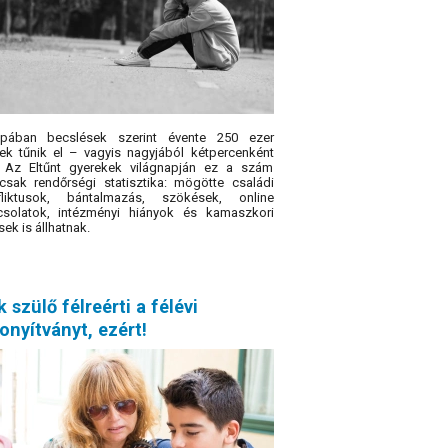
ópában becslések szerint évente 250 ezer
ek tűnik el – vagyis nagyjából kétpercenként
. Az Eltűnt gyerekek világnapján ez a szám
sak rendőrségi statisztika: mögötte családi
fliktusok, bántalmazás, szökések, online
csolatok, intézményi hiányok és kamaszkori
sek is állhatnak.
 szülő félreérti a félévi
onyítványt, ezért!