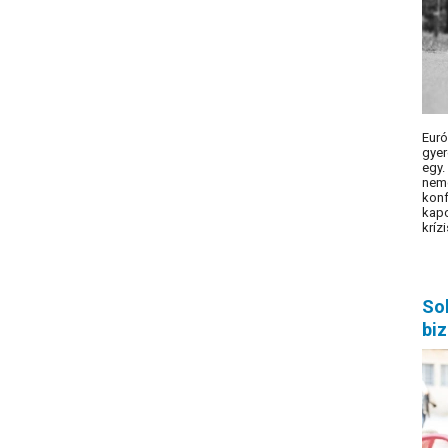
Eur
gyer
egy
nemc
kon
kap
krízi
Sok
biz