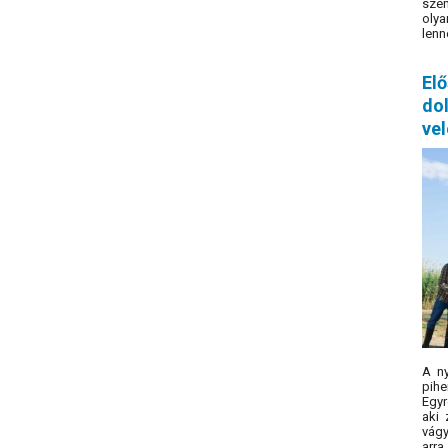
szem
oly
lenn
El
do
vel
A n
pihe
Egyr
aki 
vágy
arra