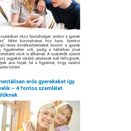
családban okoz feszültséget, amikor a gyerek
sz" félévi bizonyítványt hoz haza. Ilyenkor
yű téves következtetéseket levonni: a gyerek
a, figyelmetlen volt, pedig a háttérben jóval
etettebb okok is állhatnak. A szakértők szerint
ssz jegyeket inkább jelzésnek kell felfognunk,
yek arra hívják fel a figyelmet, hogy valahol
adás történt.
entálisan erős gyerekeket így
elik – 4 fontos szemlélet
ülőknek