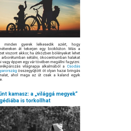
 minden gyerek lelkesedik azért, hogy
métereken át tekerjen egy bicikliúton. Más a
zet viszont akkor, ha útközben bölényeket lehet
i, arborétumban sétálni, ökocentrumban halakat
i vagy éppen egy vár tövében megállni fagyizni.
erékpározás világnapja alkalmából a
Csodás
yarország
összegyűjtött öt olyan hazai bringás
nalat, ahol maga az út csak a kaland egyik
e.
űnt kamasz: a „világgá megyek”
gédiába is torkollhat