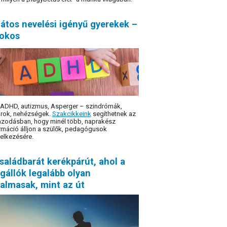
átos nevelési igényű gyerekek –
sokos
 ADHD, autizmus, Asperger – szindró­mák,
rok, nehézségek.
Szakcikkeink
segíthetnek az
azodásban, hogy minél több, naprakész
rmáció álljon a szülők, pedagógusok
elkezésére.
saládbarát kerékpárút, ahol a
gállók legalább olyan
almasak, mint az út