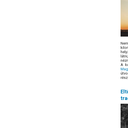
Nem
kilo
hely
látn
nézn
A k
Mag
útvo
rész
Elt
tra