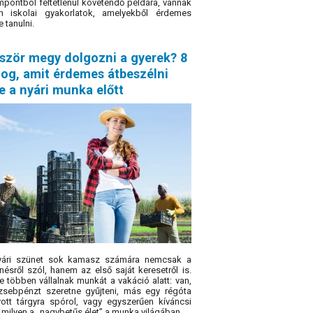
pontból feltétlenül követendő példára, vannak
an iskolai gyakorlatok, amelyekből érdemes
e tanulni.
őször megy dolgozni a gyerek? 8
log, amit érdemes átbeszélni
e a nyári munka előtt
yári szünet sok kamasz számára nemcsak a
nésről szól, hanem az első saját keresetről is.
e többen vállalnak munkát a vakáció alatt: van,
zsebpénzt szeretne gyűjteni, más egy régóta
ott tárgyra spórol, vagy egyszerűen kíváncsi
, milyen a „nagybetűs élet” a munka világában.