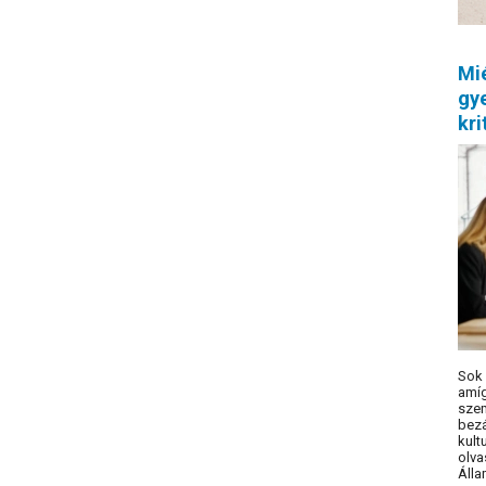
Mi
gye
kri
Sok 
amíg
sze
bez
kult
olv
Áll