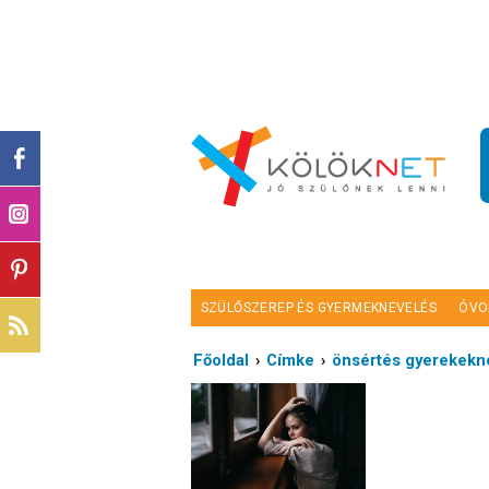
SZÜLŐSZEREP ÉS GYERMEKNEVELÉS
ÓVO
Főoldal
›
Címke
›
önsértés gyerekekn