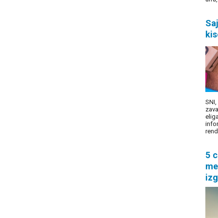
Saj
ki
SNI,
zava
elig
info
rend
5 c
me
izg