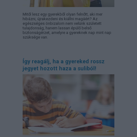
Mitől lesz egy gyerekből olyan felnőtt, aki mer
hibázni, újrakezdeni és kiállni magáért? Az
egészséges önbizalom nem velünk született
tulajdonság, hanem lassan épülő belső
biztonságérzet, amelyre a gyereknek nap mint nap
szüksége van.
Így reagálj, ha a gyereked rossz
jegyet hozott haza a suliból!