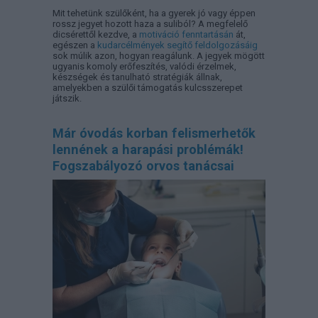
Mit tehetünk szülőként, ha a gyerek jó vagy éppen
rossz jegyet hozott haza a suliból? A megfelelő
dicsérettől kezdve, a
motiváció fenntartásán
át,
egészen a
kudarcélmények segítő feldolgozásáig
sok múlik azon, hogyan reagálunk. A jegyek mögött
ugyanis komoly erőfeszítés, valódi érzelmek,
készségek és tanulható stratégiák állnak,
amelyekben a szülői támogatás kulcsszerepet
játszik.
Már óvodás korban felismerhetők
lennének a harapási problémák!
Fogszabályozó orvos tanácsai