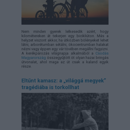
Nem minden gyerek lelkesedik azért, hogy
kilométereken át tekerjen egy bicikliúton. Más a
helyzet viszont akkor, ha útközben bölényeket lehet
látni, arborétumban sétálni, ökocentrumban halakat
nézni vagy éppen egy vár tövében megállni fagyizni.
A kerékpározás világnapja alkalmából a
Csodás
Magyarország
összegyűjtött öt olyan hazai bringás
útvonalat, ahol maga az út csak a kaland egyik
része.
Eltűnt kamasz: a „világgá megyek”
tragédiába is torkollhat