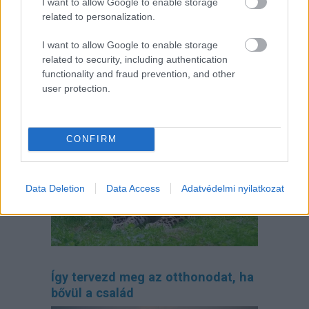
I want to allow Google to enable storage
related to personalization.
I want to allow Google to enable storage
related to security, including authentication
Toronymagasan verte a mezőnyt:
functionality and fraud prevention, and other
ez lett a magyarok kedvenc
user protection.
állatkertje
CONFIRM
Data Deletion
Data Access
Adatvédelmi nyilatkozat
Így tervezd meg az otthonodat, ha
bővül a család