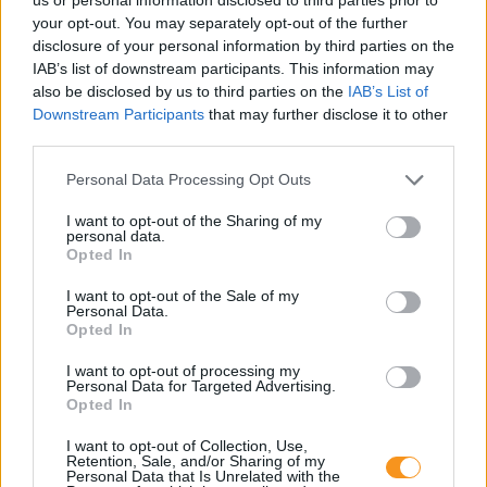
your opt-out. You may separately opt-out of the further
A szülők sokfélék, de abban legtöbben
disclosure of your personal information by third parties on the
egyetértenek: nem szeretnék, ha a tanár kiabálna
gyermekükkel az iskolában. Ám ha egy
IAB’s list of downstream participants. This information may
pedagógusnak egyszerre több, mint húsz
also be disclosed by us to third parties on the
IAB’s List of
gyermeket kell fegyelmeznie, segítség és korszerű
Downstream Participants
that may further disclose it to other
módszertani eszköztár nélkül könnyen
eszköztelennek érezheti magát, ennek pedig
third parties.
gyakran a kiabálás a következménye.
Erre (is) kínál megoldást a
Pozitív Fegyelmezés az
Please note that this website/app uses one or more Google
Personal Data Processing Opt Outs
iskolában
módszertana, amelyet az elmúlt két
évben egy Erasmus+ partnerségi projekt keretében
services and may gather and store information including but
próbáltak ki hat európai ország iskoláiban, a makói
not limited to your visit or usage behaviour. You may click to
I want to opt-out of the Sharing of my
Szignum Iskola
vezetésével.
personal data.
grant or deny consent to Google and its third-party tags to
Opted In
use your data for below specified purposes in below Google
Pelusos gyerek az oviban: Minden
consent section.
I want to opt-out of the Sale of my
óvodának biztosítania kell a
Personal Data.
Opted In
pelenkás gyerekek fogadását?
I want to opt-out of processing my
Personal Data for Targeted Advertising.
Opted In
I want to opt-out of Collection, Use,
Retention, Sale, and/or Sharing of my
Personal Data that Is Unrelated with the