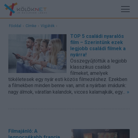
Főoldal
›
Címke
›
Vígjáték
›
TOP 5 családi nyaralós
film – Szerintünk ezek
legjobb családi filmek a
nyárra!
Összegyűjtöttük a legjobb
klasszikus családi
filmeket, amelyek
tökéletesek egy nyár esti közös filmezéshez. Ezekben
a filmekben minden benne van, amit a nyárban imádunk:
»
nagy álmok, váratlan kalandok, vicces kalamajkák, egy...
Filmajánló: A
legpocsékabb francia