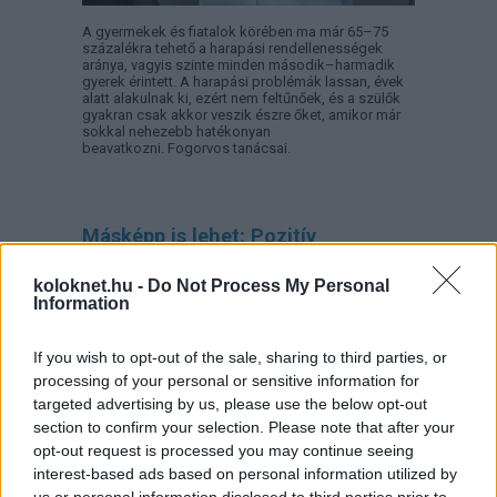
A gyermekek és fiatalok körében ma már 65–75
százalékra tehető a harapási rendellenességek
aránya, vagyis szinte minden második–harmadik
gyerek érintett. A harapási problémák lassan, évek
alatt alakulnak ki, ezért nem feltűnőek, és a szülők
gyakran csak akkor veszik észre őket, amikor már
sokkal nehezebb hatékonyan
beavatkozni. Fogorvos tanácsai.
Másképp is lehet: Pozitív
Fegyelmezés az iskolában
koloknet.hu -
Do Not Process My Personal
Information
If you wish to opt-out of the sale, sharing to third parties, or
processing of your personal or sensitive information for
targeted advertising by us, please use the below opt-out
section to confirm your selection. Please note that after your
opt-out request is processed you may continue seeing
interest-based ads based on personal information utilized by
us or personal information disclosed to third parties prior to