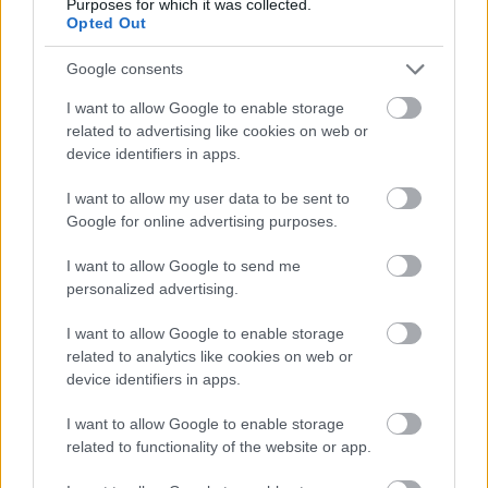
Purposes for which it was collected.
Opted Out
Google consents
I want to allow Google to enable storage
Minden esetben kötelessége-e az óvodának
pelenkás gyermeket fogadni? Milyen higiénés
related to advertising like cookies on web or
szabályokat kötelező betartani a pelenkázó
device identifiers in apps.
helyiségben? Mi a helyzet az sni-s pelenkás
gyermekekkel, akiknél gyakrabban előfordulhat,
hogy a szobatisztasági gondok még fokozottabb
I want to allow my user data to be sent to
odafigyelést igényelnek. Utánajártunk.
Google for online advertising purposes.
Folyton öntöget, gyúr és tapicskol?
I want to allow Google to send me
10 szenzoros játék, amit imádni
personalized advertising.
fog az óvodás
I want to allow Google to enable storage
related to analytics like cookies on web or
device identifiers in apps.
I want to allow Google to enable storage
related to functionality of the website or app.