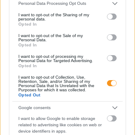
Please note that this website/app uses one or more Google
Personal Data Processing Opt Outs
services and may gather and store information including but
not limited to your visit or usage behaviour. You may click to
I want to opt-out of the Sharing of my
personal data.
grant or deny consent to Google and its third-party tags to
Opted In
use your data for below specified purposes in below Google
consent section.
I want to opt-out of the Sale of my
Personal Data.
Opted In
I want to opt-out of processing my
Personal Data for Targeted Advertising.
Opted In
Minden esetben kötelessége-e az óvodának
I want to opt-out of Collection, Use,
pelenkás gyermeket fogadni? Milyen higiénés
Retention, Sale, and/or Sharing of my
szabályokat kötelező betartani a pelenkázó
Personal Data that Is Unrelated with the
helyiségben? Mi a helyzet az sni-s pelenkás
Purposes for which it was collected.
gyermekekkel, akiknél gyakrabban előfordulhat,
Opted Out
hogy a szobatisztasági gondok még fokozottabb
odafigyelést igényelnek. Utánajártunk.
Google consents
Folyton öntöget, gyúr és tapicskol?
I want to allow Google to enable storage
10 szenzoros játék, amit imádni
related to advertising like cookies on web or
fog az óvodás
device identifiers in apps.