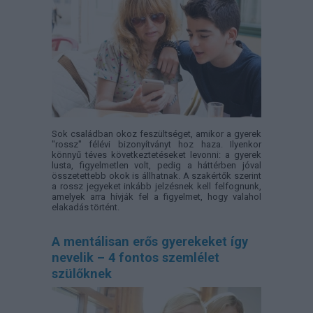
Sok családban okoz feszültséget, amikor a gyerek
"rossz" félévi bizonyítványt hoz haza. Ilyenkor
könnyű téves következtetéseket levonni: a gyerek
lusta, figyelmetlen volt, pedig a háttérben jóval
összetettebb okok is állhatnak. A szakértők szerint
a rossz jegyeket inkább jelzésnek kell felfognunk,
amelyek arra hívják fel a figyelmet, hogy valahol
elakadás történt.
A mentálisan erős gyerekeket így
nevelik – 4 fontos szemlélet
szülőknek