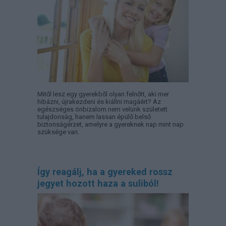
Mitől lesz egy gyerekből olyan felnőtt, aki mer
hibázni, újrakezdeni és kiállni magáért? Az
egészséges önbizalom nem velünk született
tulajdonság, hanem lassan épülő belső
biztonságérzet, amelyre a gyereknek nap mint nap
szüksége van.
Így reagálj, ha a gyereked rossz
jegyet hozott haza a suliból!