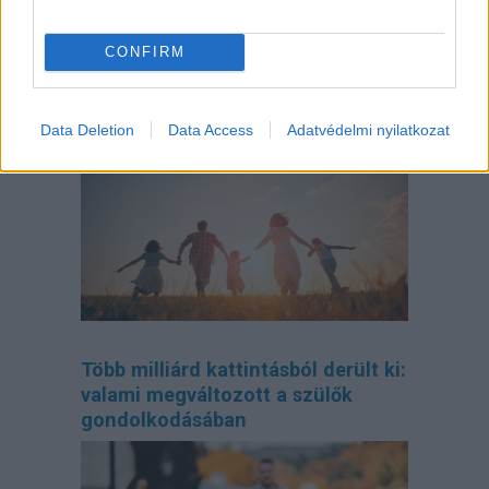
CONFIRM
Így tervezd meg az otthonodat, ha
bővül a család
Data Deletion
Data Access
Adatvédelmi nyilatkozat
Több milliárd kattintásból derült ki:
valami megváltozott a szülők
gondolkodásában