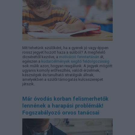
Mit tehetünk szülőként, ha a gyerek jó vagy éppen
rossz jegyet hozott haza a suliból? A megfelelő
dicsérettől kezdve, a
motiváció fenntartásán
át,
egészen a
kudarcélmények segítő feldolgozásáig
sok múlik azon, hogyan reagálunk. A jegyek mögött
ugyanis komoly erőfeszítés, valódi érzelmek,
készségek és tanulható stratégiák állnak,
amelyekben a szülői támogatás kulcsszerepet
játszik.
Már óvodás korban felismerhetők
lennének a harapási problémák!
Fogszabályozó orvos tanácsai