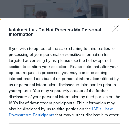
koloknet.hu -
Do Not Process My Personal
Information
If you wish to opt-out of the sale, sharing to third parties, or
A szülők sokfélék, de abban legtöbben
egyetértenek: nem szeretnék, ha a tanár kiabálna
processing of your personal or sensitive information for
gyermekükkel az iskolában. Ám ha egy
targeted advertising by us, please use the below opt-out
pedagógusnak egyszerre több, mint húsz
section to confirm your selection. Please note that after your
gyermeket kell fegyelmeznie, segítség és korszerű
módszertani eszköztár nélkül könnyen
opt-out request is processed you may continue seeing
eszköztelennek érezheti magát, ennek pedig
interest-based ads based on personal information utilized by
gyakran a kiabálás a következménye.
Erre (is) kínál megoldást a
Pozitív Fegyelmezés az
us or personal information disclosed to third parties prior to
iskolában
módszertana, amelyet az elmúlt két
your opt-out. You may separately opt-out of the further
évben egy Erasmus+ partnerségi projekt keretében
disclosure of your personal information by third parties on the
próbáltak ki hat európai ország iskoláiban, a makói
Szignum Iskola
vezetésével.
IAB’s list of downstream participants. This information may
also be disclosed by us to third parties on the
IAB’s List of
Pelusos gyerek az oviban: Minden
Downstream Participants
that may further disclose it to other
third parties.
óvodának biztosítania kell a
pelenkás gyerekek fogadását?