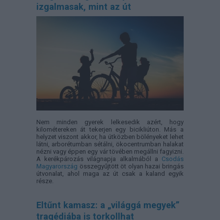
izgalmasak, mint az út
Nem minden gyerek lelkesedik azért, hogy
kilométereken át tekerjen egy bicikliúton. Más a
helyzet viszont akkor, ha útközben bölényeket lehet
látni, arborétumban sétálni, ökocentrumban halakat
nézni vagy éppen egy vár tövében megállni fagyizni.
A kerékpározás világnapja alkalmából a
Csodás
Magyarország
összegyűjtött öt olyan hazai bringás
útvonalat, ahol maga az út csak a kaland egyik
része.
Eltűnt kamasz: a „világgá megyek”
tragédiába is torkollhat