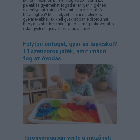
Minden esetben kötelessége-e az óvodának
pelenkás gyermeket fogadni? Milyen higiénés
szabályokat kötelező betartani a pelenkázó
helyiségben? Mi a helyzet az sni-s pelenkás
gyermekekkel, akiknél gyakrabban előfordulhat,
hogy a szobatisztasági gondok még fokozottabb
odafigyelést igényelnek. Utánajártunk.
Folyton öntöget, gyúr és tapicskol?
10 szenzoros játék, amit imádni
fog az óvodás
Toronymagasan verte a mezőnyt: