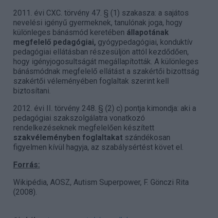
2011. évi CXC. törvény 47. § (1) szakasza: a sajátos
nevelési igényű gyermeknek, tanulónak joga, hogy
különleges bánásmód keretében
állapotának
megfelelő pedagógiai,
gyógypedagógiai, konduktív
pedagógiai ellátásban részesüljön attól kezdődően,
hogy igényjogosultságát megállapították. A különleges
bánásmódnak megfelelő ellátást a szakértői bizottság
szakértői véleményében foglaltak szerint kell
biztosítani.
2012. évi II. törvény 248. § (2) c) pontja kimondja: aki a
pedagógiai szakszolgálatra vonatkozó
rendelkezéseknek megfelelően készített
szakvéleményben foglaltakat
szándékosan
figyelmen kívül hagyja, az szabálysértést követ el.
Forrás:
Wikipédia, AOSZ, Autism Superpower, F. Gönczi Rita
(2008).