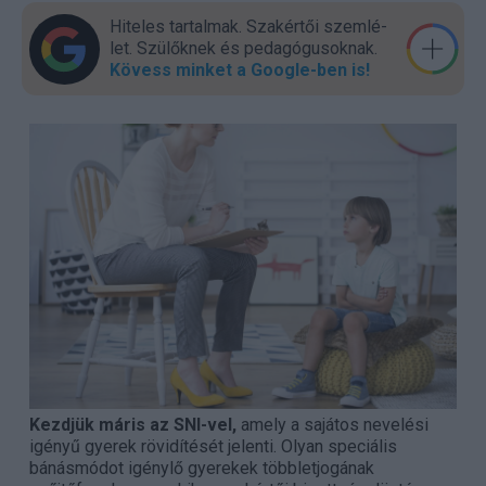
Hiteles tartalmak. Szakér­tői szem­lé­
let. Szülők­nek és pedagógu­sok­nak.
Kövess minket a Google-ben is!
Kezdjük máris az SNI-vel,
amely a sajátos nevelési
igényű gyerek rövidítését jelenti. Olyan speciális
bánásmódot igénylő gyerekek többletjogának