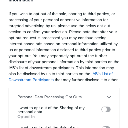
Nem minden gyerek lelkesedik azért, hogy
kilométereken át tekerjen egy bicikliúton. Más a
helyzet viszont akkor, ha útközben bölényeket lehet
If you wish to opt-out of the sale, sharing to third parties, or
látni, arborétumban sétálni, ökocentrumban halakat
processing of your personal or sensitive information for
nézni vagy éppen egy vár tövében megállni fagyizni.
A kerékpározás világnapja alkalmából a
Csodás
targeted advertising by us, please use the below opt-out
Magyarország
összegyűjtött öt olyan hazai bringás
section to confirm your selection. Please note that after your
útvonalat, ahol maga az út csak a kaland egyik
része.
opt-out request is processed you may continue seeing
interest-based ads based on personal information utilized by
us or personal information disclosed to third parties prior to
Eltűnt kamasz: a „világgá megyek”
your opt-out. You may separately opt-out of the further
tragédiába is torkollhat
disclosure of your personal information by third parties on the
IAB’s list of downstream participants. This information may
also be disclosed by us to third parties on the
IAB’s List of
Downstream Participants
that may further disclose it to other
third parties.
Please note that this website/app uses one or more Google
Personal Data Processing Opt Outs
services and may gather and store information including but
not limited to your visit or usage behaviour. You may click to
I want to opt-out of the Sharing of my
personal data.
grant or deny consent to Google and its third-party tags to
Opted In
use your data for below specified purposes in below Google
consent section.
Európában becslések szerint évente 250 ezer
I want to opt-out of the Sale of my