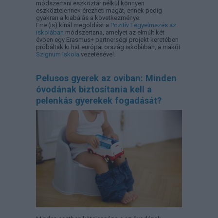
módszertani eszköztár nélkül könnyen
eszköztelennek érezheti magát, ennek pedig
gyakran a kiabálás a következménye.
Erre (is) kínál megoldást a
Pozitív Fegyelmezés az
iskolában
módszertana, amelyet az elmúlt két
évben egy Erasmus+ partnerségi projekt keretében
próbáltak ki hat európai ország iskoláiban, a makói
Szignum Iskola
vezetésével.
Pelusos gyerek az oviban: Minden
óvodának biztosítania kell a
pelenkás gyerekek fogadását?