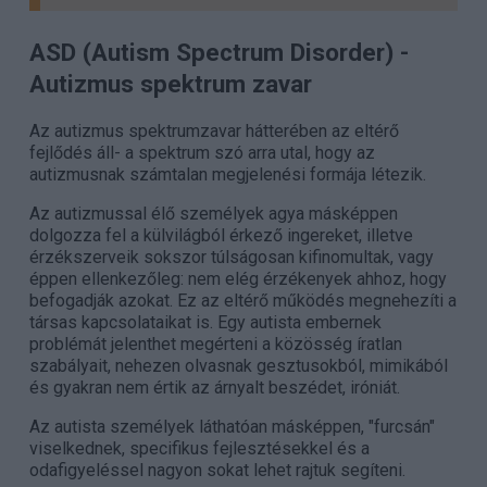
ASD (Autism Spectrum Disorder)
-
Autizmus spektrum zavar
Az autizmus spektrumzavar hátterében az eltérő
fejlődés áll- a spektrum szó arra utal, hogy az
autizmusnak számtalan megjelenési formája létezik.
Az autizmussal élő személyek agya másképpen
dolgozza fel a külvilágból érkező ingereket, illetve
érzékszerveik sokszor túlságosan kifinomultak, vagy
éppen ellenkezőleg: nem elég érzékenyek ahhoz, hogy
befogadják azokat. Ez az eltérő működés megnehezíti a
társas kapcsolataikat is. Egy autista embernek
problémát jelenthet megérteni a közösség íratlan
szabályait, nehezen olvasnak gesztusokból, mimikából
és gyakran nem értik az árnyalt beszédet, iróniát.
Az autista személyek láthatóan másképpen, "furcsán"
viselkednek, specifikus fejlesztésekkel és a
odafigyeléssel nagyon sokat lehet rajtuk segíteni.