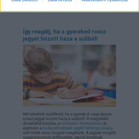
biztonságérzet, amelyre a gyereknek nap mint nap
szüksége van.
Így reagálj, ha a gyereked rossz
jegyet hozott haza a suliból!
Mit tehetünk szülőként, ha a gyerek jó vagy éppen
rossz jegyet hozott haza a suliból? A megfelelő
dicsérettől kezdve, a
motiváció fenntartásán
át,
egészen a
kudarcélmények segítő feldolgozásáig
sok múlik azon, hogyan reagálunk. A jegyek mögött
ugyanis komoly erőfeszítés, valódi érzelmek,