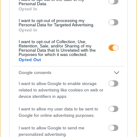
gyerek tűnik el – vagyis nagyjából kétpercenként
Personal Data.
egy. Az Eltűnt gyerekek világnapján ez a szám
Opted In
nemcsak rendőrségi statisztika: mögötte családi
konfliktusok, bántalmazás, szökések, online
I want to opt-out of processing my
kapcsolatok, intézményi hiányok és kamaszkori
Personal Data for Targeted Advertising.
krízisek is állhatnak.
Opted In
Sok szülő félreérti a félévi
I want to opt-out of Collection, Use,
Retention, Sale, and/or Sharing of my
bizonyítványt, ezért!
Personal Data that Is Unrelated with the
Purposes for which it was collected.
Opted Out
Google consents
I want to allow Google to enable storage
related to advertising like cookies on web or
device identifiers in apps.
I want to allow my user data to be sent to
Google for online advertising purposes.
Sok családban okoz feszültséget, amikor a gyerek
"rossz" félévi bizonyítványt hoz haza. Ilyenkor
I want to allow Google to send me
könnyű téves következtetéseket levonni: a gyerek
personalized advertising.
lusta, figyelmetlen volt, pedig a háttérben jóval