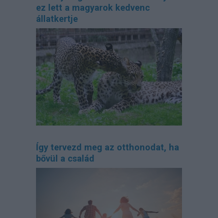
ez lett a magyarok kedvenc
állatkertje
Így tervezd meg az otthonodat, ha
bővül a család