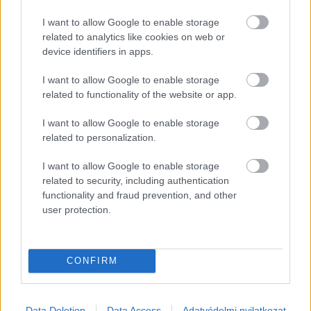
összetettebb okok is állhatnak. A szakértők szerint
a rossz jegyeket inkább jelzésnek kell felfognunk,
I want to allow Google to enable storage
amelyek arra hívják fel a figyelmet, hogy valahol
related to analytics like cookies on web or
elakadás történt.
device identifiers in apps.
A mentálisan erős gyerekeket így
I want to allow Google to enable storage
nevelik – 4 fontos szemlélet
related to functionality of the website or app.
szülőknek
I want to allow Google to enable storage
related to personalization.
I want to allow Google to enable storage
related to security, including authentication
functionality and fraud prevention, and other
user protection.
CONFIRM
Mitől lesz egy gyerekből olyan felnőtt, aki mer
hibázni, újrakezdeni és kiállni magáért? Az
egészséges önbizalom nem velünk született
tulajdonság, hanem lassan épülő belső
Data Deletion
Data Access
Adatvédelmi nyilatkozat