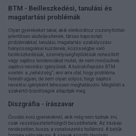
BTM
- Beilleszkedési, tanulási és
magatartási problémák
Olyan gyerekeket takar, akik életkorához viszonyítottan
jelentősen alulteljesítenek, társas kapcsolati
problémákkal, tanulási, magatartás-szabályozási
hiányosságokkal küzdenek, közösségbe való
beilleszkedésük, személyiségfejlődésük nehezített
vagy sajátos tendenciákat mutat, de nem minősülnek
sajátos nevelési igényűnek. A kulcskifejezés BTM
esetén: a „nehézség”, ami arra utal, hogy probléma
fennáll ugyan, de nem olyan súlyos, hogy sajátos
nevelési igényként lehessen meghatározni. Meglétét a
szakértői bizottságok állapítják meg.
Diszgráfia
- írászavar
Óvodás korú gyerekeknél, akik még nem tudnak írni,
csak veszélyeztetettségről beszélhetünk. Az íráskép
rendezetlen, kusza, a vonalvezetés hullámzó. A betűk
formája változékony. A szavak közötti távolság