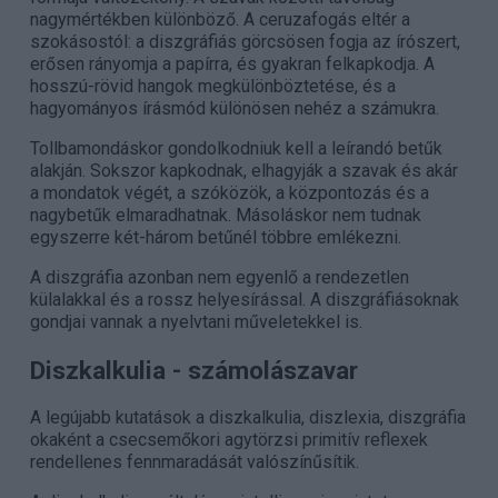
nagymértékben különböző. A ceruzafogás eltér a
szokásostól: a diszgráfiás görcsösen fogja az írószert,
erősen rányomja a papírra, és gyakran felkapkodja. A
hosszú-rövid hangok megkülönböztetése, és a
hagyományos írásmód különösen nehéz a számukra.
Tollbamondáskor gondolkodniuk kell a leírandó betűk
alakján. Sokszor kapkodnak, elhagyják a szavak és akár
a mondatok végét, a szóközök, a központozás és a
nagybetűk elmaradhatnak. Másoláskor nem tudnak
egyszerre két-három betűnél többre emlékezni.
A diszgráfia azonban nem egyenlő a rendezetlen
külalakkal és a rossz helyesírással. A diszgráfiásoknak
gondjai vannak a nyelvtani műveletekkel is.
Diszkalkulia
- számolászavar
A legújabb kutatások a diszkalkulia, diszlexia, diszgráfia
okaként a csecsemőkori agytörzsi primitív reflexek
rendellenes fennmaradását valószínűsítik.