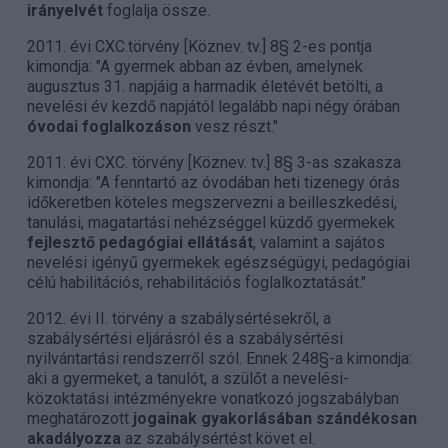
irányelvét
foglalja össze.
2011. évi CXC.törvény [Köznev. tv.] 8§ 2-es pontja
kimondja: "A gyermek abban az évben, amelynek
augusztus 31. napjáig a harmadik életévét betölti, a
nevelési év kezdő napjától legalább napi négy órában
óvodai foglalkozáson
vesz részt."
2011. évi CXC. törvény [Köznev. tv.] 8§ 3-as szakasza
kimondja: "A fenntartó az óvodában heti tizenegy órás
időkeretben köteles megszervezni a beilleszkedési,
tanulási, magatartási nehézséggel küzdő gyermekek
fejlesztő pedagógiai ellátását
, valamint a sajátos
nevelési igényű gyermekek egészségügyi, pedagógiai
célú habilitációs, rehabilitációs foglalkoztatását."
2012. évi II. törvény a szabálysértésekről, a
szabálysértési eljárásról és a szabálysértési
nyilvántartási rendszerről szól. Ennek 248§-a kimondja:
aki a gyermeket, a tanulót, a szülőt a nevelési-
közoktatási intézményekre vonatkozó jogszabályban
meghatározott
jogainak gyakorlásában
szándékosan
akadályozza
az szabálysértést követ el.