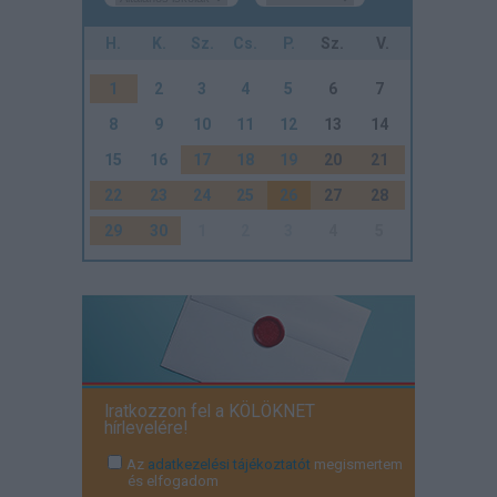
H.
K.
Sz.
Cs.
P.
Sz.
V.
1
2
3
4
5
6
7
8
9
10
11
12
13
14
15
16
17
18
19
20
21
22
23
24
25
26
27
28
29
30
1
2
3
4
5
Iratkozzon fel a KÖLÖKNET
hírlevelére!
Az
adatkezelési tájékoztatót
megismertem
és elfogadom