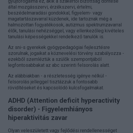
gyűjtőfogalma ez, akik a szakértői bizottság döntése
által mozgásszervi, érzékszervi, értelmi,
beszédelmaradási gondokkal, figyelem- vagy
magatartászavarral küzdenek, ide tartoznak még a
halmozottan fogyatékosok, autizmus spektrumzavarral
élők, tanulási nehézséggel, vagy ellenkezőleg kivételes
tanulási képességekkel rendelkező tanulók is.
Az sni-s gyerekek gyógypedagógiai fejlesztésre
szorulnak, jogaikat a köznevelési törvény szabályozza -
ezekből szemléztük a szülők szempontjából
legfontosabbakat az abc szerinti felsorolás alatt.
Az alábbiakban - a részletesség igénye nélkül -
felsorolás jelleggel tisztázzuk a fontosabb
rövidítéseket és kapcsolódó kulcsfogalmakat.
ADHD (Attention deficit hyperactivity
disorder) -
Figyelemhiányos
hiperaktivitás zavar
Olyan veleszületett vagy fejlődési rendellenességet