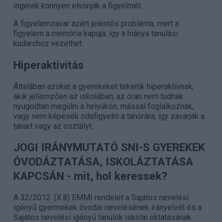
ingerek könnyen elvonják a figyelmét.
A figyelemzavar azért jelentős probléma, mert a
figyelem a memória kapuja, így a hiánya tanulási
kudarchoz vezethet.
Hiperaktivitás
Általában azokat a gyerekeket tekintik hiperaktívnak,
akik jellemzően az iskolában, az órán nem tudnak
nyugodtan megülni a helyükön, mással foglalkoznak,
vagy nem képesek odafigyelni a tanórára, így zavarják a
tanárt vagy az osztályt.
JOGI IRÁNYMUTATÓ SNI-S GYEREKEK
ÓVODÁZTATÁSA, ISKOLÁZTATÁSA
KAPCSÁN
- mit, hol keressek?
A 32/2012. (X.8) EMMI rendelet a Sajátos nevelési
igényű gyermekek óvodai nevelésének irányelvét és a
Sajátos nevelési igényű tanulók iskolai oktatásának