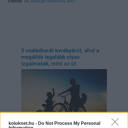
Címkék:
sni
,
asperger szindróma
,
adhd
5 családbarát kerékpárút, ahol a
megállók legalább olyan
izgalmasak, mint az út
koloknet.hu -
Do Not Process My Personal
Information