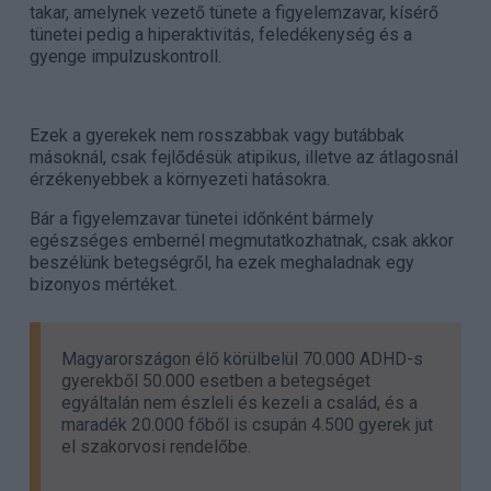
takar, amelynek vezető tünete a figyelemzavar, kísérő
tünetei pedig a hiperaktivitás, feledékenység és a
gyenge impulzuskontroll.
Ezek a gyerekek nem rosszabbak vagy butábbak
másoknál, csak fejlődésük atipikus, illetve az átlagosnál
érzékenyebbek a környezeti hatásokra.
Bár a figyelemzavar tünetei időnként bármely
egészséges embernél megmutatkozhatnak, csak akkor
beszélünk betegségről, ha ezek meghaladnak egy
bizonyos mértéket.
Magyarországon élő körülbelül 70.000 ADHD-s
gyerekből 50.000 esetben a betegséget
egyáltalán nem észleli és kezeli a család, és a
maradék 20.000 főből is csupán 4.500 gyerek jut
el szakorvosi rendelőbe.