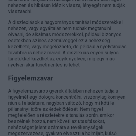
nehezen és hibásan idézik vissza, lényegét nem tudják
visszaadni.
A diszlexiások a hagyományos tanítási módszerekkel
nehezen, vagy egyáltalán nem tudnak megtanulni
olvasni, de alkalmas módszerekkel, például bizonyos
esetekben színes szemüveggel ez a nehézség
kezelhető, vagy megelőzhető, de például a nyelvtanulás
továbbra is nehéz marad. A diszlexiás egyén súlyos
tünetekkel küzdhet az egyik nyelven, míg egy más
nyelven akár tünetmentes is lehet.
Figyelemzavar
A figyelemzavaros gyerek általában nehezen tudja a
figyelmét egy dologra koncentrálni, viszonylag könnyen
ráun a feladataira, nagyban változó, hogy mi köti le
pillanatnyi időre az érdeklődését. Nem figyel
megfelelően a részletekre a tanulás során, amikor
beszélnek hozzá, nem követi az utasításokat,
nehézséget jelent számára a tevékenységek
megszervezése, gyakran elveszti a holmijait, külső