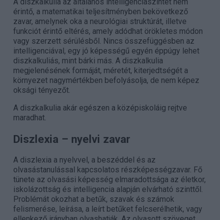
A diszkalkulia az általános intelligenciaszintet nem
érintő, a matematikai teljesítményben bekövetkező
zavar, amelynek oka a neurológiai struktúrát, illetve
funkciót érintő eltérés, amely adódhat örökletes módon
vagy szerzett sérülésből. Nincs összefüggésben az
intelligenciával, egy jó képességű egyén éppúgy lehet
diszkalkuliás, mint bárki más. A diszkalkulia
megjelenésének formáját, méretét, kiterjedtségét a
környezet nagymértékben befolyásolja, de nem képez
oksági tényezőt.
A diszkalkulia akár egészen a középiskoláig rejtve
maradhat.
Diszlexia
– nyelvi zavar
A diszlexia a nyelvvel, a beszéddel és az
olvasástanulással kapcsolatos részképességzavar. Fő
tünete az olvasási képesség elmaradottsága az életkor,
iskolázottság és intelligencia alapján elvárható szinttől.
Problémát okozhat a betűk, szavak és számok
felismerése, leírása, a leírt betűket felcserélhetik, vagy
ellenkező irányban olvashatják. Az olvasott szöveget