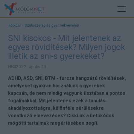
Főoldal
›
Szülőszerep és gyermeknevelés
›
SNI kisokos - Mit jelentenek az
egyes rövidítések? Milyen jogok
illetik az sni-s gyerekeket?
2022. április 13.
NIC
|
ADHD, ASD, SNI, BTM - furcsa hangzású rövidítések,
amelyeket gyakran használunk a gyerekek
kapcsán, de nem mindig vagyunk tisztában a pontos
fogalmakkal. Mit jelentenek ezek a tanulási
akadályozottságra, különféle sérülésekre
vonatkozó elnevezések? Cikkünk a betűkódok
mögötti tartalmak megértésében segít.