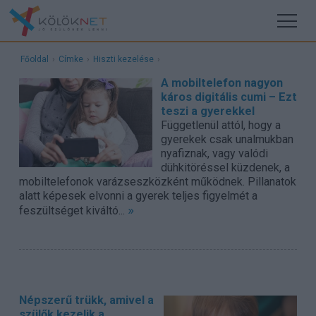
Főoldal
›
Címke
›
Hiszti kezelése
›
A mobiltelefon nagyon
káros digitális cumi – Ezt
teszi a gyerekkel
Függetlenül attól, hogy a
gyerekek csak unalmukban
nyafiznak, vagy valódi
dühkitöréssel küzdenek, a
mobiltelefonok varázseszközként működnek. Pillanatok
alatt képesek elvonni a gyerek teljes figyelmét a
»
feszültséget kiváltó...
Népszerű trükk, amivel a
szülők kezelik a