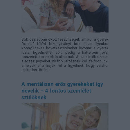
Sok családban okoz feszültséget, amikor a gyerek
"rossz" félévi bizonyítványt hoz haza. Ilyenkor
könnyű téves következtetéseket levonni: a gyerek
lusta, figyelmetlen volt, pedig a háttérben jóval
összetettebb okok is állhatnak. A szakértők szerint
a rossz jegyeket inkább jelzésnek kell felfognunk,
amelyek arra hívják fel a figyelmet, hogy valahol
elakadás történt.
A mentálisan erős gyerekeket így
nevelik – 4 fontos szemlélet
szülőknek