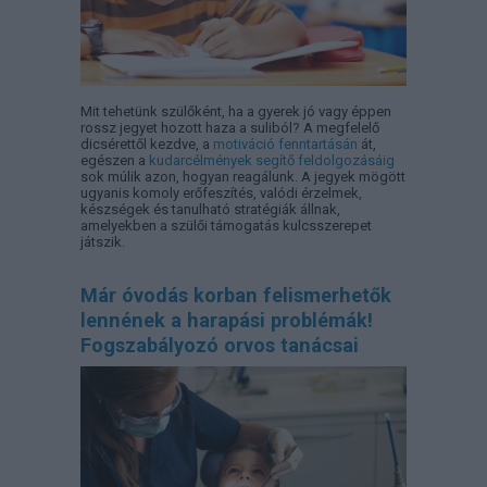
Mit tehetünk szülőként, ha a gyerek jó vagy éppen
rossz jegyet hozott haza a suliból? A megfelelő
dicsérettől kezdve, a
motiváció fenntartásán
át,
egészen a
kudarcélmények segítő feldolgozásáig
sok múlik azon, hogyan reagálunk. A jegyek mögött
ugyanis komoly erőfeszítés, valódi érzelmek,
készségek és tanulható stratégiák állnak,
amelyekben a szülői támogatás kulcsszerepet
játszik.
Már óvodás korban felismerhetők
lennének a harapási problémák!
Fogszabályozó orvos tanácsai