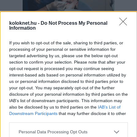
koloknet.hu -
Do Not Process My Personal
Information
A gyermekek és fiatalok körében ma már 65–75
százalékra tehető a harapási rendellenességek
If you wish to opt-out of the sale, sharing to third parties, or
aránya, vagyis szinte minden második–harmadik
gyerek érintett. A harapási problémák lassan, évek
processing of your personal or sensitive information for
alatt alakulnak ki, ezért nem feltűnőek, és a szülők
targeted advertising by us, please use the below opt-out
gyakran csak akkor veszik észre őket, amikor már
section to confirm your selection. Please note that after your
sokkal nehezebb hatékonyan
beavatkozni. Fogorvos tanácsai.
opt-out request is processed you may continue seeing
interest-based ads based on personal information utilized by
us or personal information disclosed to third parties prior to
your opt-out. You may separately opt-out of the further
Másképp is lehet: Pozitív
disclosure of your personal information by third parties on the
Fegyelmezés az iskolában
IAB’s list of downstream participants. This information may
also be disclosed by us to third parties on the
IAB’s List of
Downstream Participants
that may further disclose it to other
third parties.
Please note that this website/app uses one or more Google
Personal Data Processing Opt Outs
services and may gather and store information including but