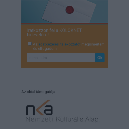
Iratkozzon fel a KÖLÖKNET
hírlevelére!
Az
adatkezelési tájékoztatót
megismertem
és elfogadom
Az oldal támogatója: