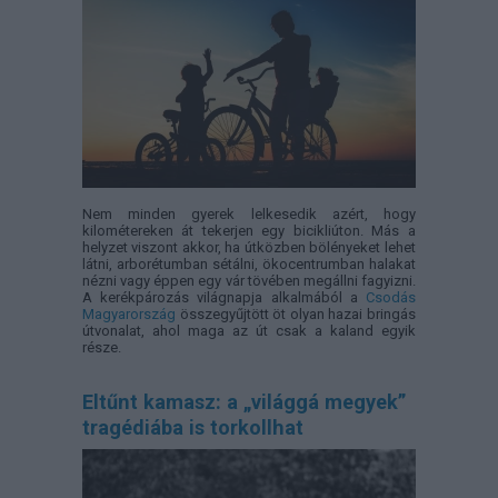
Nem minden gyerek lelkesedik azért, hogy
kilométereken át tekerjen egy bicikliúton. Más a
helyzet viszont akkor, ha útközben bölényeket lehet
látni, arborétumban sétálni, ökocentrumban halakat
nézni vagy éppen egy vár tövében megállni fagyizni.
A kerékpározás világnapja alkalmából a
Csodás
Magyarország
összegyűjtött öt olyan hazai bringás
útvonalat, ahol maga az út csak a kaland egyik
része.
Eltűnt kamasz: a „világgá megyek”
tragédiába is torkollhat