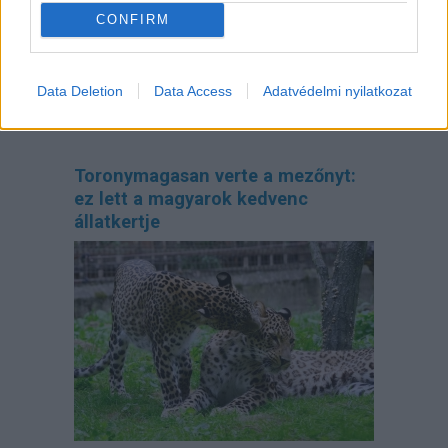
CONFIRM
Data Deletion
Data Access
Adatvédelmi nyilatkozat
Toronymagasan verte a mezőnyt:
ez lett a magyarok kedvenc
állatkertje