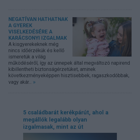
NEGATÍVAN HATHATNAK
A GYEREK
VISELKEDÉSÉRE A
KARÁCSONYI IZGALMAK
A kisgyerekeknek még
nincs időérzékük és kellő
ismeretük a világ
működéséről, így az ünnepek által megváltozó napirend
kibillentheti biztonságérzetüket, aminek
következményeképpen hisztisebbek, ragaszkodóbbak,
»
vagy akár...
5 családbarát kerékpárút, ahol a
megállók legalább olyan
izgalmasak, mint az út