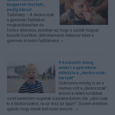
kisgyerek hisztijét,
pedig káros!
Tudomány – A dackorszak
a gyermeki fejlődése
megkerülhetetlen és
fontos állomása, azonban az, hogy a szülők hogyan
kezelik hisztiket, dührohamokat, hatással lehet a
»
gyermek érzelmi fejlődésére.
9 észbontó dolog,
amiért a gyerekem
előhúzta a „dackorszak-
kártyát”
Számomra mindig is az a
mumus volt a „dackorszak”,
amivel a nálam korábban
szült barátnőim riogattak kismama korom óta: „várd csak
ki a dackorszakot, na az lesz az igazi!”. Sosem értettem
»
igazán, hogy minek kell ezen ennyire...