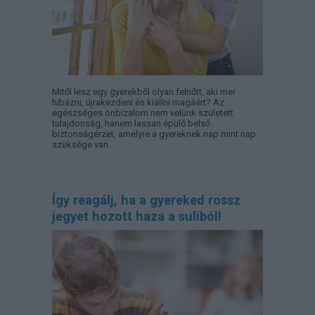
Mitől lesz egy gyerekből olyan felnőtt, aki mer
hibázni, újrakezdeni és kiállni magáért? Az
egészséges önbizalom nem velünk született
tulajdonság, hanem lassan épülő belső
biztonságérzet, amelyre a gyereknek nap mint nap
szüksége van.
Így reagálj, ha a gyereked rossz
jegyet hozott haza a suliból!