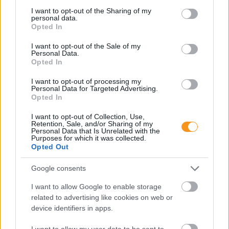
not limited to your visit or usage behaviour. You may click to
I want to opt-out of the Sharing of my
personal data.
grant or deny consent to Google and its third-party tags to
Opted In
use your data for below specified purposes in below Google
consent section.
I want to opt-out of the Sale of my
Personal Data.
A szülők sokfélék, de abban legtöbben
Opted In
egyetértenek: nem szeretnék, ha a tanár kiabálna
gyermekükkel az iskolában. Ám ha egy
I want to opt-out of processing my
pedagógusnak egyszerre több, mint húsz
Personal Data for Targeted Advertising.
gyermeket kell fegyelmeznie, segítség és korszerű
Opted In
módszertani eszköztár nélkül könnyen
eszköztelennek érezheti magát, ennek pedig
gyakran a kiabálás a következménye.
I want to opt-out of Collection, Use,
Erre (is) kínál megoldást a
Pozitív Fegyelmezés az
Retention, Sale, and/or Sharing of my
iskolában
módszertana, amelyet az elmúlt két
Personal Data that Is Unrelated with the
évben egy Erasmus+ partnerségi projekt keretében
Purposes for which it was collected.
próbáltak ki hat európai ország iskoláiban, a makói
Opted Out
Szignum Iskola
vezetésével.
Google consents
Pelusos gyerek az oviban: Minden
óvodának biztosítania kell a
I want to allow Google to enable storage
related to advertising like cookies on web or
pelenkás gyerekek fogadását?
device identifiers in apps.
I want to allow my user data to be sent to