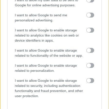
Google for online advertising purposes.
I want to allow Google to send me
personalized advertising.
I want to allow Google to enable storage
related to analytics like cookies on web or
device identifiers in apps.
Minden esetben kötelessége-e az óvodának
pelenkás gyermeket fogadni? Milyen higiénés
I want to allow Google to enable storage
szabályokat kötelező betartani a pelenkázó
related to functionality of the website or app.
helyiségben? Mi a helyzet az sni-s pelenkás
gyermekekkel, akiknél gyakrabban előfordulhat,
hogy a szobatisztasági gondok még fokozottabb
I want to allow Google to enable storage
odafigyelést igényelnek. Utánajártunk.
related to personalization.
Folyton öntöget, gyúr és tapicskol?
I want to allow Google to enable storage
10 szenzoros játék, amit imádni
related to security, including authentication
fog az óvodás
functionality and fraud prevention, and other
user protection.