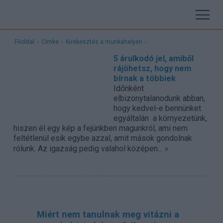
Főoldal
›
Címke
›
Kirekesztés a munkahelyen
›
5 árulkodó jel, amiből
rájöhetsz, hogy nem
bírnak a többiek
Időnként
elbizonytalanodunk abban,
hogy kedvel-e bennünket
egyáltalán a környezetünk,
hiszen él egy kép a fejünkben magunkról, ami nem
feltétlenül esik egybe azzal, amit mások gondolnak
»
rólunk. Az igazság pedig valahol középen...
Miért nem tanulnak meg vitázni a