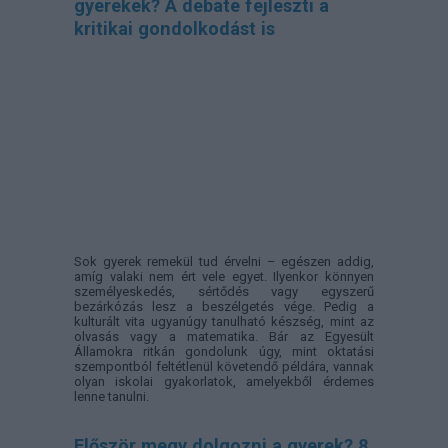
gyerekek? A debate fejleszti a
kritikai gondolkodást is
Sok gyerek remekül tud érvelni – egészen addig,
amíg valaki nem ért vele egyet. Ilyenkor könnyen
személyeskedés, sértődés vagy egyszerű
bezárkózás lesz a beszélgetés vége. Pedig a
kulturált vita ugyanúgy tanulható készség, mint az
olvasás vagy a matematika. Bár az Egyesült
Államokra ritkán gondolunk úgy, mint oktatási
szempontból feltétlenül követendő példára, vannak
olyan iskolai gyakorlatok, amelyekből érdemes
lenne tanulni.
Először megy dolgozni a gyerek? 8