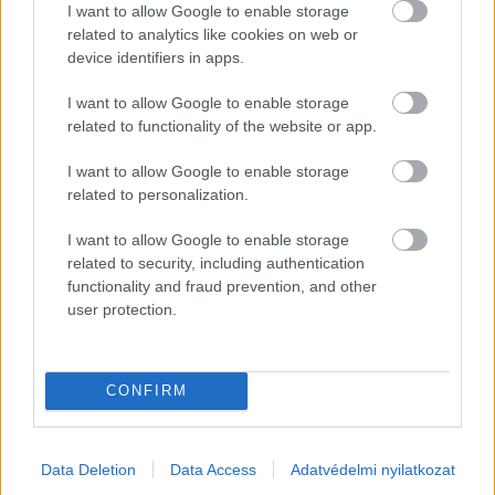
I want to allow Google to enable storage
related to analytics like cookies on web or
device identifiers in apps.
I want to allow Google to enable storage
related to functionality of the website or app.
I want to allow Google to enable storage
A szülők sokfélék, de abban legtöbben
related to personalization.
egyetértenek: nem szeretnék, ha a tanár kiabálna
gyermekükkel az iskolában. Ám ha egy
pedagógusnak egyszerre több, mint húsz
I want to allow Google to enable storage
gyermeket kell fegyelmeznie, segítség és korszerű
related to security, including authentication
módszertani eszköztár nélkül könnyen
eszköztelennek érezheti magát, ennek pedig
functionality and fraud prevention, and other
gyakran a kiabálás a következménye.
user protection.
Erre (is) kínál megoldást a
Pozitív Fegyelmezés az
iskolában
módszertana, amelyet az elmúlt két
évben egy Erasmus+ partnerségi projekt keretében
próbáltak ki hat európai ország iskoláiban, a makói
Szignum Iskola
vezetésével.
CONFIRM
Pelusos gyerek az oviban: Minden
óvodának biztosítania kell a
Data Deletion
Data Access
Adatvédelmi nyilatkozat
pelenkás gyerekek fogadását?