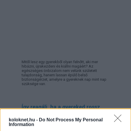
Mitől lesz egy gyerekből olyan felnőtt, aki mer
hibázni, újrakezdeni és kiállni magáért? Az
egészséges önbizalom nem velünk született
tulajdonság, hanem lassan épülő belső
biztonságérzet, amelyre a gyereknek nap mint nap
szüksége van.
Így reagálj, ha a gyereked rossz
jegyet hozott haza a suliból!
koloknet.hu -
Do Not Process My Personal
Information