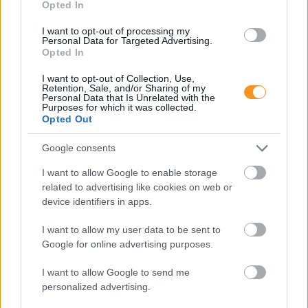
Opted In
I want to opt-out of processing my
Personal Data for Targeted Advertising.
Opted In
I want to opt-out of Collection, Use,
Retention, Sale, and/or Sharing of my
Personal Data that Is Unrelated with the
Purposes for which it was collected.
Opted Out
A gyermekek és fiatalok körében ma már 65–75
százalékra tehető a harapási rendellenességek
Google consents
aránya, vagyis szinte minden második–harmadik
gyerek érintett. A harapási problémák lassan, évek
I want to allow Google to enable storage
alatt alakulnak ki, ezért nem feltűnőek, és a szülők
gyakran csak akkor veszik észre őket, amikor már
related to advertising like cookies on web or
sokkal nehezebb hatékonyan
device identifiers in apps.
beavatkozni. Fogorvos tanácsai.
I want to allow my user data to be sent to
Másképp is lehet: Pozitív
Google for online advertising purposes.
Fegyelmezés az iskolában
I want to allow Google to send me
personalized advertising.