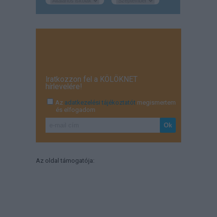
Iratkozzon fel a KÖLÖKNET
hírlevelére!
Az
adatkezelési tájékoztatót
megismertem
és elfogadom
Az oldal támogatója: