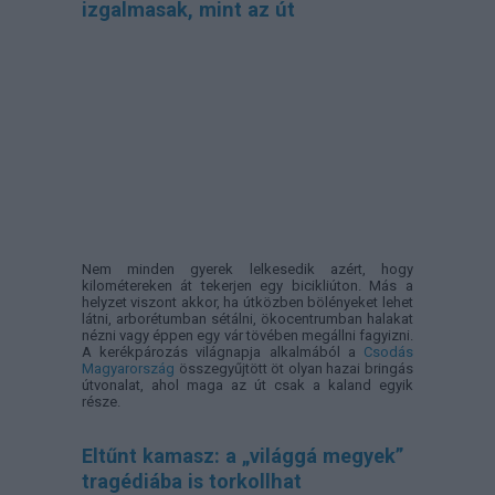
izgalmasak, mint az út
Nem minden gyerek lelkesedik azért, hogy
kilométereken át tekerjen egy bicikliúton. Más a
helyzet viszont akkor, ha útközben bölényeket lehet
látni, arborétumban sétálni, ökocentrumban halakat
nézni vagy éppen egy vár tövében megállni fagyizni.
A kerékpározás világnapja alkalmából a
Csodás
Magyarország
összegyűjtött öt olyan hazai bringás
útvonalat, ahol maga az út csak a kaland egyik
része.
Eltűnt kamasz: a „világgá megyek”
tragédiába is torkollhat