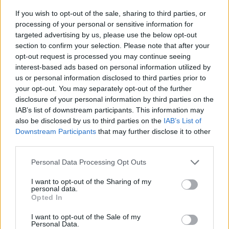
If you wish to opt-out of the sale, sharing to third parties, or
processing of your personal or sensitive information for
targeted advertising by us, please use the below opt-out
section to confirm your selection. Please note that after your
opt-out request is processed you may continue seeing
interest-based ads based on personal information utilized by
us or personal information disclosed to third parties prior to
your opt-out. You may separately opt-out of the further
Mit tehetünk szülőként, ha a gyerek jó vagy éppen
disclosure of your personal information by third parties on the
rossz jegyet hozott haza a suliból? A megfelelő
dicsérettől kezdve, a
motiváció fenntartásán
át,
IAB’s list of downstream participants. This information may
egészen a
kudarcélmények segítő feldolgozásáig
also be disclosed by us to third parties on the
IAB’s List of
sok múlik azon, hogyan reagálunk. A jegyek mögött
Downstream Participants
that may further disclose it to other
ugyanis komoly erőfeszítés, valódi érzelmek,
készségek és tanulható stratégiák állnak,
third parties.
amelyekben a szülői támogatás kulcsszerepet
játszik.
Please note that this website/app uses one or more Google
Personal Data Processing Opt Outs
services and may gather and store information including but
Már óvodás korban felismerhetők
not limited to your visit or usage behaviour. You may click to
I want to opt-out of the Sharing of my
personal data.
lennének a harapási problémák!
grant or deny consent to Google and its third-party tags to
Opted In
Fogszabályozó orvos tanácsai
use your data for below specified purposes in below Google
consent section.
I want to opt-out of the Sale of my
Personal Data.