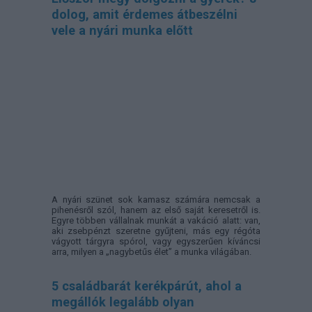
dolog, amit érdemes átbeszélni
vele a nyári munka előtt
A nyári szünet sok kamasz számára nemcsak a
pihenésről szól, hanem az első saját keresetről is.
Egyre többen vállalnak munkát a vakáció alatt: van,
aki zsebpénzt szeretne gyűjteni, más egy régóta
vágyott tárgyra spórol, vagy egyszerűen kíváncsi
arra, milyen a „nagybetűs élet” a munka világában.
5 családbarát kerékpárút, ahol a
megállók legalább olyan