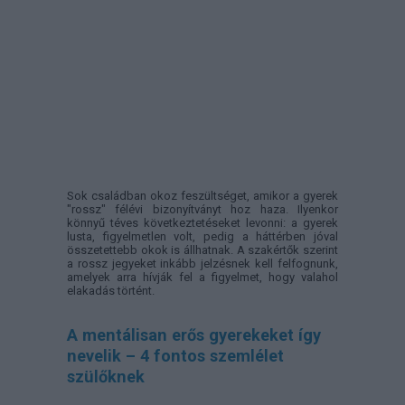
Sok családban okoz feszültséget, amikor a gyerek
"rossz" félévi bizonyítványt hoz haza. Ilyenkor
könnyű téves következtetéseket levonni: a gyerek
lusta, figyelmetlen volt, pedig a háttérben jóval
összetettebb okok is állhatnak. A szakértők szerint
a rossz jegyeket inkább jelzésnek kell felfognunk,
amelyek arra hívják fel a figyelmet, hogy valahol
elakadás történt.
A mentálisan erős gyerekeket így
nevelik – 4 fontos szemlélet
szülőknek