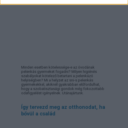
Minden esetben kötelessége-e az óvodának
pelenkás gyermeket fogadni? Milyen higiénés
szabályokat kötelező betartani a pelenkázó
helyiségben? Mi a helyzet az sni-s pelenkás
gyermekekkel, akiknél gyakrabban előfordulhat,
hogy a szobatisztasági gondok még fokozottabb
odafigyelést igényelnek. Utánajártunk.
Így tervezd meg az otthonodat, ha
bővül a család