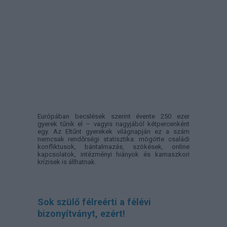
Európában becslések szerint évente 250 ezer
gyerek tűnik el – vagyis nagyjából kétpercenként
egy. Az Eltűnt gyerekek világnapján ez a szám
nemcsak rendőrségi statisztika: mögötte családi
konfliktusok, bántalmazás, szökések, online
kapcsolatok, intézményi hiányok és kamaszkori
krízisek is állhatnak.
Sok szülő félreérti a félévi
bizonyítványt, ezért!