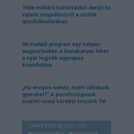
Több milliárd kattintásból derült ki:
valami megváltozott a szülők
gondolkodásában
90 családi program egy helyen:
augusztusban a Dunakanyar lehet
a nyár legjobb egynapos
kirándulása
„Ha ennyire nehéz, miért vállalunk
gyereket?” A pszichológusok
szerint rossz kérdést teszünk fel
TANÉV RENDJE
2025/2026