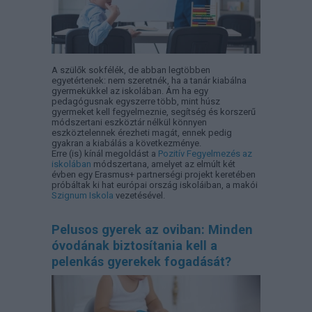
A szülők sokfélék, de abban legtöbben
egyetértenek: nem szeretnék, ha a tanár kiabálna
gyermekükkel az iskolában. Ám ha egy
pedagógusnak egyszerre több, mint húsz
gyermeket kell fegyelmeznie, segítség és korszerű
módszertani eszköztár nélkül könnyen
eszköztelennek érezheti magát, ennek pedig
gyakran a kiabálás a következménye.
Erre (is) kínál megoldást a
Pozitív Fegyelmezés az
iskolában
módszertana, amelyet az elmúlt két
évben egy Erasmus+ partnerségi projekt keretében
próbáltak ki hat európai ország iskoláiban, a makói
Szignum Iskola
vezetésével.
Pelusos gyerek az oviban: Minden
óvodának biztosítania kell a
pelenkás gyerekek fogadását?