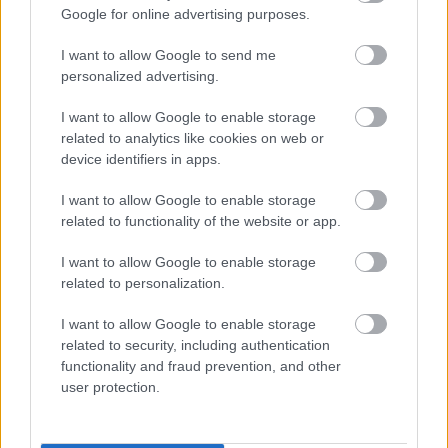
Google for online advertising purposes.
I want to allow Google to send me
personalized advertising.
I want to allow Google to enable storage
Sok családban okoz feszültséget, amikor a gyerek
"rossz" félévi bizonyítványt hoz haza. Ilyenkor
related to analytics like cookies on web or
könnyű téves következtetéseket levonni: a gyerek
device identifiers in apps.
lusta, figyelmetlen volt, pedig a háttérben jóval
összetettebb okok is állhatnak. A szakértők szerint
a rossz jegyeket inkább jelzésnek kell felfognunk,
I want to allow Google to enable storage
amelyek arra hívják fel a figyelmet, hogy valahol
related to functionality of the website or app.
elakadás történt.
I want to allow Google to enable storage
A mentálisan erős gyerekeket így
related to personalization.
nevelik – 4 fontos szemlélet
szülőknek
I want to allow Google to enable storage
related to security, including authentication
functionality and fraud prevention, and other
user protection.