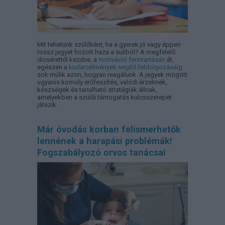
Mit tehetünk szülőként, ha a gyerek jó vagy éppen
rossz jegyet hozott haza a suliból? A megfelelő
dicsérettől kezdve, a
motiváció fenntartásán
át,
egészen a
kudarcélmények segítő feldolgozásáig
sok múlik azon, hogyan reagálunk. A jegyek mögött
ugyanis komoly erőfeszítés, valódi érzelmek,
készségek és tanulható stratégiák állnak,
amelyekben a szülői támogatás kulcsszerepet
játszik.
Már óvodás korban felismerhetők
lennének a harapási problémák!
Fogszabályozó orvos tanácsai