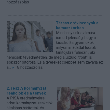
hozzászólás
Társas erőviszonyok a
kamaszkorban
Mindannyiunk számára
ismert jelenség, hogy a
kisiskolás gyermekek
milyen imádattal tudnak
tanítójukra felnézni, aki
nemcsak tévedhetetlen, de még a „szülői trónt” is
sokszor bitorolja. És a gyereket cseppet sem zavarja ez
»
a...
8 hozzászólás
2. rész A kormányzati
reakciók és a tények
A PISA eredményekre
adott kormányzati reakciók
általában hárítottak és