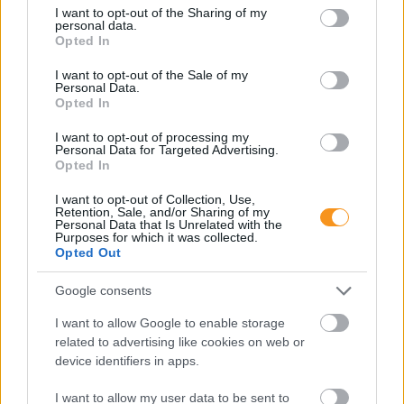
not limited to your visit or usage behaviour. You may click to
I want to opt-out of the Sharing of my
personal data.
grant or deny consent to Google and its third-party tags to
Opted In
use your data for below specified purposes in below Google
consent section.
I want to opt-out of the Sale of my
Personal Data.
Opted In
I want to opt-out of processing my
Európában becslések szerint évente 250 ezer
Personal Data for Targeted Advertising.
gyerek tűnik el – vagyis nagyjából kétpercenként
Opted In
egy. Az Eltűnt gyerekek világnapján ez a szám
nemcsak rendőrségi statisztika: mögötte családi
I want to opt-out of Collection, Use,
konfliktusok, bántalmazás, szökések, online
Retention, Sale, and/or Sharing of my
kapcsolatok, intézményi hiányok és kamaszkori
Personal Data that Is Unrelated with the
krízisek is állhatnak.
Purposes for which it was collected.
Opted Out
Sok szülő félreérti a félévi
Google consents
bizonyítványt, ezért!
I want to allow Google to enable storage
related to advertising like cookies on web or
device identifiers in apps.
I want to allow my user data to be sent to