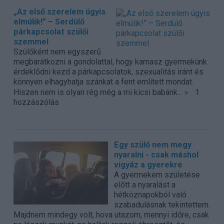
„Az első szerelem úgyis
elmúlik!” – Serdülő
párkapcsolat szülői
szemmel
Szülőként nem egyszerű
megbarátkozni a gondolattal, hogy kamasz gyermekünk
érdeklődni kezd a párkapcsolatok, szexualitás iránt és
könnyen elhagyhatja szánkat a fent említett mondat.
»
Hiszen nem is olyan rég még a mi kicsi babánk...
1
hozzászólás
Egy szülő nem megy
nyaralni - csak máshol
vigyáz a gyerekre
A gyermekem születése
előtt a nyaralást a
hétköznapokból való
szabadulásnak tekintettem.
Majdnem mindegy volt, hova utazom, mennyi időre, csak