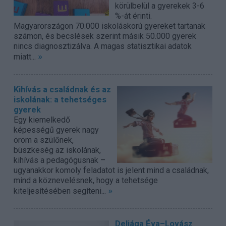
körülbelül a gyerekek 3-6
%-át érinti.
Magyarországon 70.000 iskoláskorú gyereket tartanak
számon, és becslések szerint másik 50.000 gyerek
nincs diagnosztizálva. A magas statisztikai adatok
»
miatt...
Kihívás a családnak és az
iskolának: a tehetséges
gyerek
Egy kiemelkedő
képességű gyerek nagy
öröm a szülőnek,
büszkeség az iskolának,
kihívás a pedagógusnak –
ugyanakkor komoly feladatot is jelent mind a családnak,
mind a köznevelésnek, hogy a tehetsége
»
kiteljesítésében segíteni...
Deliága Éva–Lovász