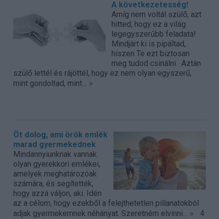
A következetesség!
Amíg nem voltál szülő, azt
hitted, hogy ez a világ
legegyszerűbb feladata!
Mindjárt ki is pipáltad,
hiszen Te ezt biztosan
meg tudod csinálni. Aztán
szülő lettél és rájöttél, hogy ez nem olyan egyszerű,
»
mint gondoltad, mint...
Öt dolog, ami örök emlék
marad gyermekednek
Mindannyiunknak vannak
olyan gyerekkori emlékei,
amelyek meghatározóak
számára, és segítették,
hogy azzá váljon, aki. Idén
az a célom, hogy ezekből a felejthetetlen pillanatokból
»
adjak gyermekemnek néhányat. Szeretném elvinni...
4