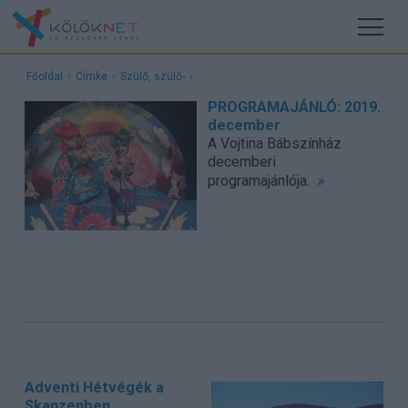
Főoldal
›
Címke
›
Szülő, szülő-
›
PROGRAMAJÁNLÓ: 2019.
december
A Vojtina Bábszínház
decemberi
»
programajánlója.
Adventi Hétvégék a
Skanzenben