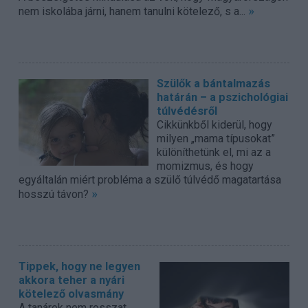
»
nem iskolába járni, hanem tanulni kötelező, s a...
Szülők a bántalmazás
határán – a pszichológiai
túlvédésről
Cikkünkből kiderül, hogy
milyen „mama típusokat”
különíthetünk el, mi az a
momizmus, és hogy
egyáltalán miért probléma a szülő túlvédő magatartása
»
hosszú távon?
Tippek, hogy ne legyen
akkora teher a nyári
kötelező olvasmány
A tanárok nem rosszat