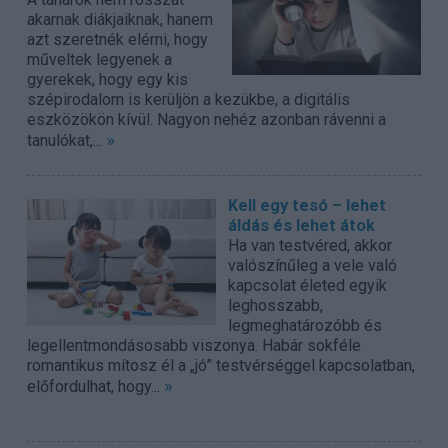
akarnak diákjaiknak, hanem
azt szeretnék elérni, hogy
műveltek legyenek a
gyerekek, hogy egy kis
szépirodalom is kerüljön a kezükbe, a digitális
eszközökön kívül. Nagyon nehéz azonban rávenni a
»
tanulókat,...
Kell egy tesó – lehet
áldás és lehet átok
Ha van testvéred, akkor
valószínűleg a vele való
kapcsolat életed egyik
leghosszabb,
legmeghatározóbb és
legellentmondásosabb viszonya. Habár sokféle
romantikus mítosz él a „jó” testvérséggel kapcsolatban,
»
előfordulhat, hogy...