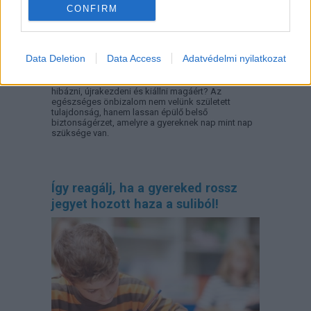
CONFIRM
Data Deletion
Data Access
Adatvédelmi nyilatkozat
Mitől lesz egy gyerekből olyan felnőtt, aki mer
hibázni, újrakezdeni és kiállni magáért? Az
egészséges önbizalom nem velünk született
tulajdonság, hanem lassan épülő belső
biztonságérzet, amelyre a gyereknek nap mint nap
szüksége van.
Így reagálj, ha a gyereked rossz
jegyet hozott haza a suliból!