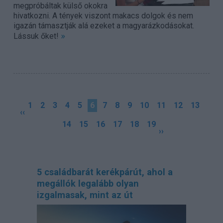
megpróbáltak külső okokra
hivatkozni. A tények viszont makacs dolgok és nem
igazán támasztják alá ezeket a magyarázkodásokat.
»
Lássuk őket!
1
2
3
4
5
6
7
8
9
10
11
12
13
‹‹
14
15
16
17
18
19
››
5 családbarát kerékpárút, ahol a
megállók legalább olyan
izgalmasak, mint az út