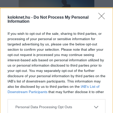
koloknet.hu -
Do Not Process My Personal
Information
If you wish to opt-out of the sale, sharing to third parties, or
processing of your personal or sensitive information for
targeted advertising by us, please use the below opt-out
Nem minden gyerek lelkesedik azért, hogy
kilométereken át tekerjen egy bicikliúton. Más a
section to confirm your selection. Please note that after your
helyzet viszont akkor, ha útközben bölényeket lehet
opt-out request is processed you may continue seeing
látni, arborétumban sétálni, ökocentrumban halakat
interest-based ads based on personal information utilized by
nézni vagy éppen egy vár tövében megállni fagyizni.
A kerékpározás világnapja alkalmából a
Csodás
us or personal information disclosed to third parties prior to
Magyarország
összegyűjtött öt olyan hazai bringás
your opt-out. You may separately opt-out of the further
útvonalat, ahol maga az út csak a kaland egyik
része.
disclosure of your personal information by third parties on the
IAB’s list of downstream participants. This information may
also be disclosed by us to third parties on the
IAB’s List of
Eltűnt kamasz: a „világgá megyek”
Downstream Participants
that may further disclose it to other
tragédiába is torkollhat
third parties.
Please note that this website/app uses one or more Google
Personal Data Processing Opt Outs
services and may gather and store information including but