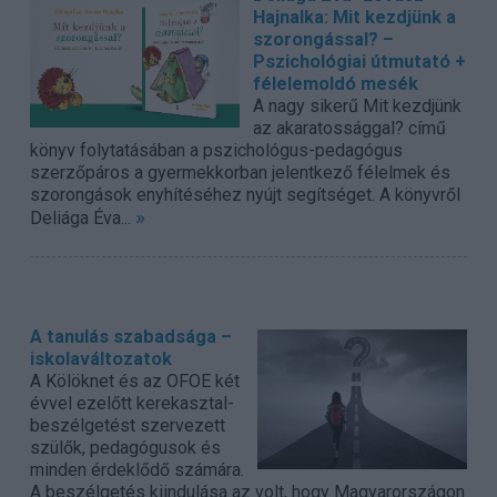
Hajnalka: Mit kezdjünk a
szorongással? –
Pszichológiai útmutató +
félelemoldó mesék
A nagy sikerű Mit kezdjünk
az akaratossággal? című
könyv folytatásában a pszichológus-pedagógus
szerzőpáros a gyermekkorban jelentkező félelmek és
szorongások enyhítéséhez nyújt segítséget. A könyvről
»
Deliága Éva...
A tanulás szabadsága –
iskolaváltozatok
A Kölöknet és az OFOE két
évvel ezelőtt kerekasztal-
beszélgetést szervezett
szülők, pedagógusok és
minden érdeklődő számára.
A beszélgetés kiindulása az volt, hogy Magyarországon