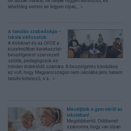
ne lássak munkát, ne halljak reggeli ébresztőt, és
»
lehetőleg semmi se legyen olyan,...
A tanulás szabadsága –
iskola változatok
A Kölöknet és az OFOE a
közelmúltban kerekasztal-
beszélgetést szervezett
szülők, pedagógusok és
minden érdeklődő számára. A beszélgetés kiindulása
az volt, hogy Magyarországon nem iskolába járni, hanem
»
tanulni kötelező, s a...
Meséljünk a gyerekről az
iskolában!
Megdöbbentő. Döbbenet
számomra, hogy van olyan