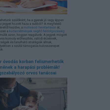
tehetünk szülőként, ha a gyerek jó vagy éppen
z jegyet hozott haza a suliból? A megfelelő
érettől kezdve, a
motiváció fenntartásán
át,
szen a
kudarcélmények segítő feldolgozásáig
múlik azon, hogyan reagálunk. A jegyek mögött
nis komoly erőfeszítés, valódi érzelmek,
ségek és tanulható stratégiák állnak,
yekben a szülői támogatás kulcsszerepet
ik.
r óvodás korban felismerhetők
nnének a harapási problémák!
gszabályozó orvos tanácsai