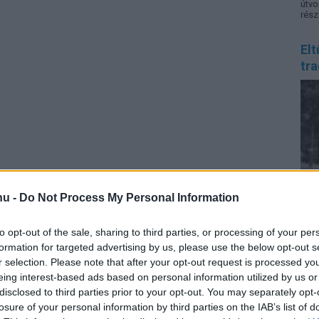
útvo
rész
Elt
tra
hu -
Do Not Process My Personal Information
to opt-out of the sale, sharing to third parties, or processing of your per
Eur
formation for targeted advertising by us, please use the below opt-out s
gyer
egy
r selection. Please note that after your opt-out request is processed y
nemc
eing interest-based ads based on personal information utilized by us or
kon
disclosed to third parties prior to your opt-out. You may separately opt-
kap
krízi
losure of your personal information by third parties on the IAB’s list of