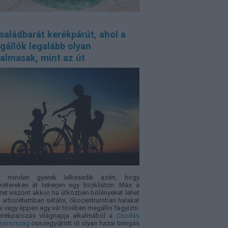
saládbarát kerékpárút, ahol a
gállók legalább olyan
almasak, mint az út
 minden gyerek lelkesedik azért, hogy
métereken át tekerjen egy bicikliúton. Más a
zet viszont akkor, ha útközben bölényeket lehet
i, arborétumban sétálni, ökocentrumban halakat
i vagy éppen egy vár tövében megállni fagyizni.
erékpározás világnapja alkalmából a
Csodás
yarország
összegyűjtött öt olyan hazai bringás