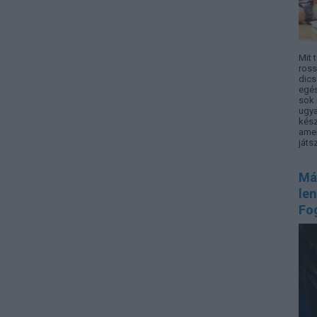
Mit 
ross
dics
egé
sok 
ugya
kész
amel
játsz
Má
le
Fo