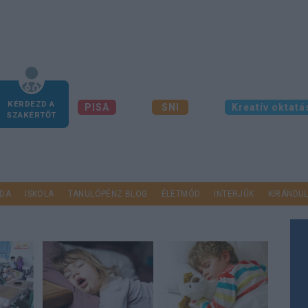
KÉRDEZD A
PISA
SNI
Kreatív oktatá
SZAKÉRTŐT
DA
ISKOLA
TANULÓPÉNZ BLOG
ÉLETMÓD
INTERJÚK
KIRÁNDU