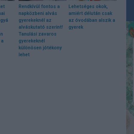
tet
Rendkívül fontos a
Lehetséges okok,
nai
napközbeni alvás
amiért délután csak
ggyá
gyerekeknél az
az óvodában alszik a
alváskutató szerint!
gyerek
an
Tanulási zavaros
 a
gyerekeknél
különösen jótékony
lehet