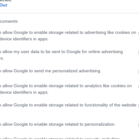
Out
consents
o allow Google to enable storage related to advertising like cookies on
Sok 
evice identifiers in apps.
"ros
könn
lust
o allow my user data to be sent to Google for online advertising
össz
s.
a ro
amel
elak
to allow Google to send me personalized advertising.
A m
o allow Google to enable storage related to analytics like cookies on
nev
evice identifiers in apps.
sz
o allow Google to enable storage related to functionality of the website
o allow Google to enable storage related to personalization.
o allow Google to enable storage related to security, including