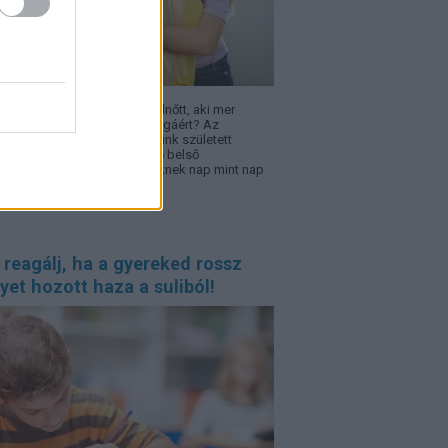
l lesz egy gyerekből olyan felnőtt, aki mer
zni, újrakezdeni és kiállni magáért? Az
zséges önbizalom nem velünk született
jdonság, hanem lassan épülő belső
onságérzet, amelyre a gyereknek nap mint nap
sége van.
 reagálj, ha a gyereked rossz
yet hozott haza a suliból!