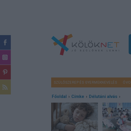
SZÜLŐSZEREP ÉS GYERMEKNEVELÉS
ÓVO
Főoldal
›
Címke
›
Délutáni alvás
›