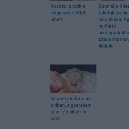
Rosszul alszik a
Zseniális ötle
kisgyerek – Mitől
találtak ki a kí
lehet?
iskolákban! Á
nyitható
iskolapadokb
szundíthatnak
diákok!
Én sem aludtam az
oviban, a gyerekem
sem…és akkor mi
van?