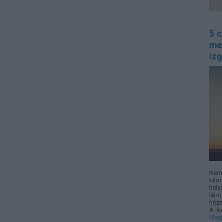
5 c
me
izg
Nem
kilo
hely
látn
nézn
A k
Mag