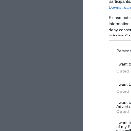
participants
Downstream 
Please note
information 
deny consent
in below Go
Persona
I want t
Opted 
I want t
Opted 
I want 
Advertis
Opted 
I want t
of my P
was col