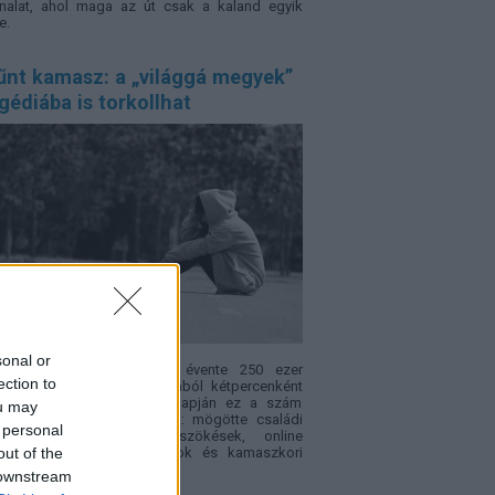
nalat, ahol maga az út csak a kaland egyik
e.
űnt kamasz: a „világgá megyek”
gédiába is torkollhat
sonal or
ópában becslések szerint évente 250 ezer
ection to
ek tűnik el – vagyis nagyjából kétpercenként
. Az Eltűnt gyerekek világnapján ez a szám
ou may
sak rendőrségi statisztika: mögötte családi
 personal
fliktusok, bántalmazás, szökések, online
out of the
csolatok, intézményi hiányok és kamaszkori
sek is állhatnak.
 downstream