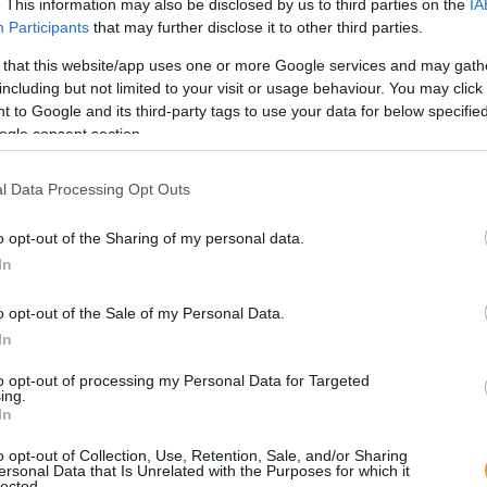
. This information may also be disclosed by us to third parties on the
IA
Saj
Participants
that may further disclose it to other third parties.
ki
 that this website/app uses one or more Google services and may gath
including but not limited to your visit or usage behaviour. You may click 
 to Google and its third-party tags to use your data for below specifi
ogle consent section.
l Data Processing Opt Outs
SNI,
zava
elig
o opt-out of the Sharing of my personal data.
info
In
rend
o opt-out of the Sale of my Personal Data.
Sok
In
biz
to opt-out of processing my Personal Data for Targeted
ing.
In
o opt-out of Collection, Use, Retention, Sale, and/or Sharing
ersonal Data that Is Unrelated with the Purposes for which it
lected.