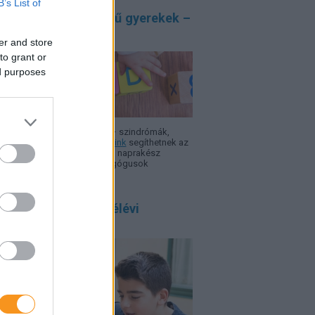
B’s List of
átos nevelési igényű gyerekek –
sokos
er and store
to grant or
ed purposes
 ADHD, autizmus, Asperger – szindró­mák,
rok, nehézségek.
Szakcikkeink
segíthetnek az
azodásban, hogy minél több, naprakész
rmáció álljon a szülők, pedagógusok
elkezésére.
 szülő félreérti a félévi
onyítványt, ezért!