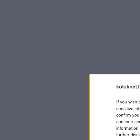
koloknet.
If you wish 
sensitive in
confirm you
continue se
information 
further disc