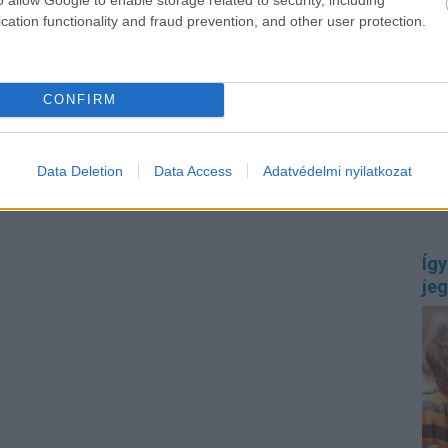
cation functionality and fraud prevention, and other user protection.
CONFIRM
Mitő
hibá
egés
tula
bizt
Data Deletion
Data Access
Adatvédelmi nyilatkozat
szük
Így
jeg