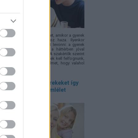
családban okoz feszültséget, amikor a gyerek
sz" félévi bizonyítványt hoz haza. Ilyenkor
yű téves következtetéseket levonni: a gyerek
a, figyelmetlen volt, pedig a háttérben jóval
etettebb okok is állhatnak. A szakértők szerint
ssz jegyeket inkább jelzésnek kell felfognunk,
yek arra hívják fel a figyelmet, hogy valahol
adás történt.
entálisan erős gyerekeket így
elik – 4 fontos szemlélet
ülőknek