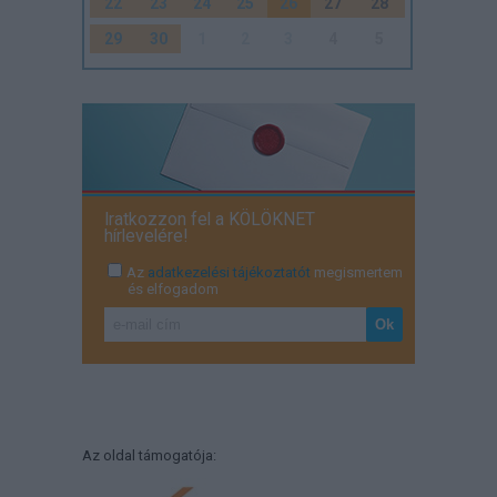
22
23
24
25
26
27
28
29
30
1
2
3
4
5
Iratkozzon fel a KÖLÖKNET
hírlevelére!
Az
adatkezelési tájékoztatót
megismertem
és elfogadom
Az oldal támogatója: