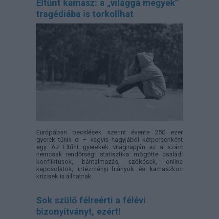
Eltűnt kamasz: a „világgá megyek”
tragédiába is torkollhat
Európában becslések szerint évente 250 ezer
gyerek tűnik el – vagyis nagyjából kétpercenként
egy. Az Eltűnt gyerekek világnapján ez a szám
nemcsak rendőrségi statisztika: mögötte családi
konfliktusok, bántalmazás, szökések, online
kapcsolatok, intézményi hiányok és kamaszkori
krízisek is állhatnak.
Sok szülő félreérti a félévi
bizonyítványt, ezért!