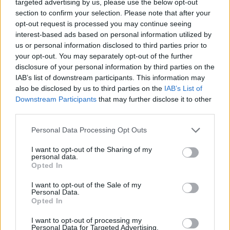
targeted advertising by us, please use the below opt-out
section to confirm your selection. Please note that after your
opt-out request is processed you may continue seeing
interest-based ads based on personal information utilized by
us or personal information disclosed to third parties prior to
your opt-out. You may separately opt-out of the further
disclosure of your personal information by third parties on the
IAB’s list of downstream participants. This information may
also be disclosed by us to third parties on the
IAB’s List of
Downstream Participants
that may further disclose it to other
Mit tehetünk szülőként, ha a gyerek jó vagy éppen
rossz jegyet hozott haza a suliból? A megfelelő
third parties.
dicsérettől kezdve, a
motiváció fenntartásán
át,
egészen a
kudarcélmények segítő feldolgozásáig
Please note that this website/app uses one or more Google
Personal Data Processing Opt Outs
sok múlik azon, hogyan reagálunk. A jegyek mögött
services and may gather and store information including but
ugyanis komoly erőfeszítés, valódi érzelmek,
készségek és tanulható stratégiák állnak,
not limited to your visit or usage behaviour. You may click to
I want to opt-out of the Sharing of my
amelyekben a szülői támogatás kulcsszerepet
personal data.
grant or deny consent to Google and its third-party tags to
játszik.
Opted In
use your data for below specified purposes in below Google
consent section.
I want to opt-out of the Sale of my
Már óvodás korban felismerhetők
Personal Data.
lennének a harapási problémák!
Opted In
Fogszabályozó orvos tanácsai
I want to opt-out of processing my
Personal Data for Targeted Advertising.