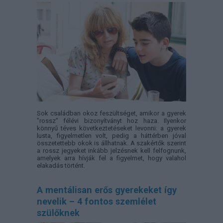
Sok családban okoz feszültséget, amikor a gyerek
"rossz" félévi bizonyítványt hoz haza. Ilyenkor
könnyű téves következtetéseket levonni: a gyerek
lusta, figyelmetlen volt, pedig a háttérben jóval
összetettebb okok is állhatnak. A szakértők szerint
a rossz jegyeket inkább jelzésnek kell felfognunk,
amelyek arra hívják fel a figyelmet, hogy valahol
elakadás történt.
A mentálisan erős gyerekeket így
nevelik – 4 fontos szemlélet
szülőknek