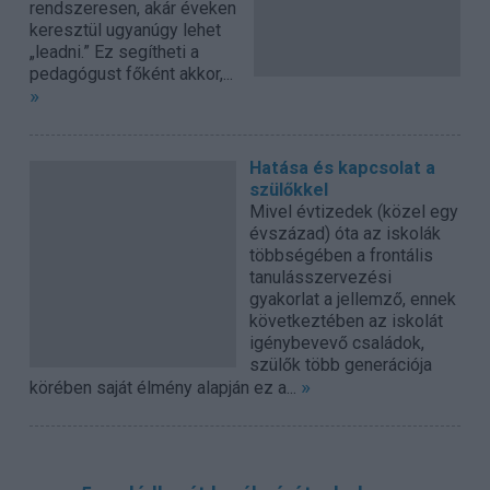
rendszeresen, akár éveken
keresztül ugyanúgy lehet
„leadni.” Ez segítheti a
pedagógust főként akkor,...
»
Hatása és kapcsolat a
szülőkkel
Mivel évtizedek (közel egy
évszázad) óta az iskolák
többségében a frontális
tanulásszervezési
gyakorlat a jellemző, ennek
következtében az iskolát
igénybevevő családok,
szülők több generációja
»
körében saját élmény alapján ez a...