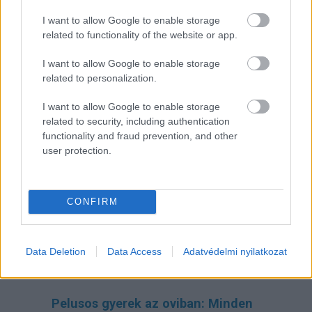
I want to allow Google to enable storage
related to functionality of the website or app.
I want to allow Google to enable storage
related to personalization.
I want to allow Google to enable storage
related to security, including authentication
functionality and fraud prevention, and other
A szülők sokfélék, de abban legtöbben
user protection.
egyetértenek: nem szeretnék, ha a tanár kiabálna
gyermekükkel az iskolában. Ám ha egy
pedagógusnak egyszerre több, mint húsz
gyermeket kell fegyelmeznie, segítség és korszerű
módszertani eszköztár nélkül könnyen
CONFIRM
eszköztelennek érezheti magát, ennek pedig
gyakran a kiabálás a következménye.
Erre (is) kínál megoldást a
Pozitív Fegyelmezés az
iskolában
módszertana, amelyet az elmúlt két
évben egy Erasmus+ partnerségi projekt keretében
Data Deletion
Data Access
Adatvédelmi nyilatkozat
próbáltak ki hat európai ország iskoláiban, a makói
Szignum Iskola
vezetésével.
Pelusos gyerek az oviban: Minden