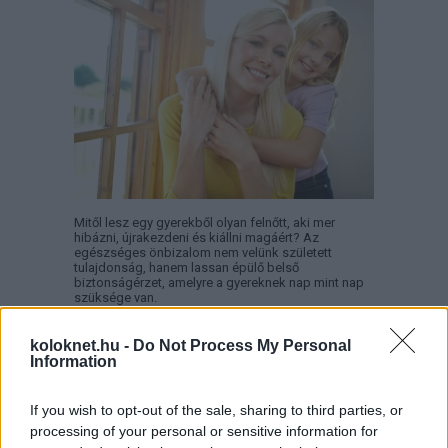
Mitől lesz egy gyerekből olyan felnőtt, aki mer
hibázni, újrakezdeni és kiállni magáért? Az
egészséges önbizalom nem velünk született
tulajdonság, hanem lassan épülő belső
biztonságérzet, amelyre a gyereknek nap mint nap
szüksége van.
koloknet.hu -
Do Not Process My Personal
Information
Így reagálj, ha a gyereked rossz
jegyet hozott haza a suliból!
If you wish to opt-out of the sale, sharing to third parties, or
processing of your personal or sensitive information for