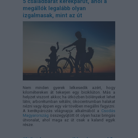
5 családbarát kerékpárút, ahol a
megállók legalább olyan
izgalmasak, mint az út
Nem minden gyerek lelkesedik azért, hogy
kilométereken át tekerjen egy bicikliúton. Más a
helyzet viszont akkor, ha útközben bölényeket lehet
látni, arborétumban sétálni, ökocentrumban halakat
nézni vagy éppen egy vár tövében megállni fagyizni.
A kerékpározás világnapja alkalmából a
Csodás
Magyarország
összegyűjtött öt olyan hazai bringás
útvonalat, ahol maga az út csak a kaland egyik
része.