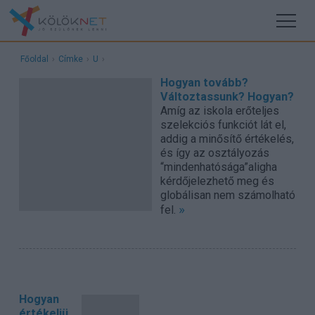
Főoldal
›
Címke
›
U
›
Hogyan tovább?
Változtassunk? Hogyan?
Amíg az iskola erőteljes
szelekciós funkciót lát el,
addig a minősítő értékelés,
és így az osztályozás
“mindenhatósága”aligha
kérdőjelezhető meg és
globálisan nem számolható
»
fel.
Hogyan
értékeljü